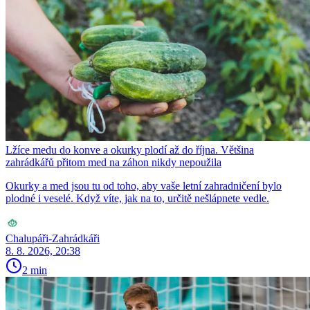
Lžíce medu do konve a okurky plodí až do října. Většina
zahrádkářů přitom med na záhon nikdy nepoužila
Okurky a med jsou tu od toho, aby vaše letní zahradničení bylo
plodné i veselé. Když víte, jak na to, určitě nešlápnete vedle.
Chalupáři-Zahrádkáři
8. 8. 2026, 20:38
2 min