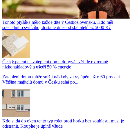
Tohoto plyšáka mělo každé dítě v Československu. Kdo měl
speciálního svítícího, dostane dnes od sběratelů až 5000 Kč
Český patent na zateplení domu dobývá svět. Je extrémně
nízkonákladový a ušetří 50 % energie
Zateplení domu může snížit náklady za vytápění až o 60 procent.
Většina majitelů domů v Česku sahá po...
Kdo si dá do oken tento typ rolet proti horku bez souhlasu, musí je
odstranit. Koupíte je úplně všude