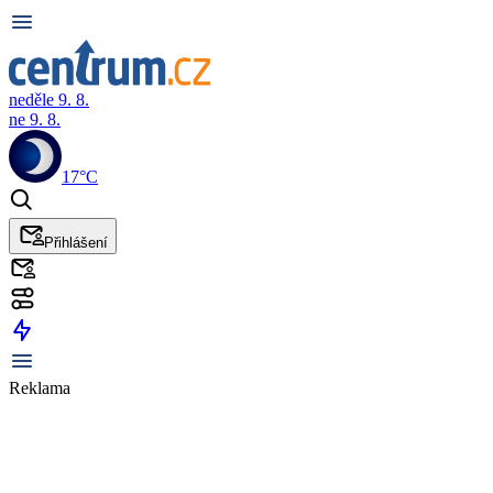
neděle 9. 8.
ne 9. 8.
17°C
Přihlášení
Reklama