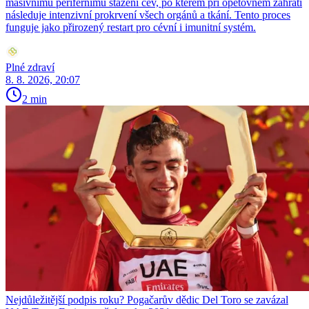
masivnímu perifernímu stažení cév, po kterém při opětovném zahřátí
následuje intenzivní prokrvení všech orgánů a tkání. Tento proces
funguje jako přirozený restart pro cévní i imunitní systém.
Plné zdraví
8. 8. 2026, 20:07
2 min
Nejdůležitější podpis roku? Pogačarův dědic Del Toro se zavázal