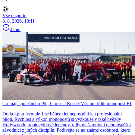
Vše o sportu
8. 8. 2026, 18:11
4 min
Co mají společného Pitt, Cruise a Rossi? Všichni řídili monopost F1
Do kokpitu formule 1 se během let neposadili jen profesionální
piloti. Rychlost a výkon monopostů si vyzkoušely také hvězdy
Hollywoodu, motocyklové legendy, rallyoví šampioni nebo úspěšní
závodníci z jiných disciplín. Podívejte se na známé osobnosti, které