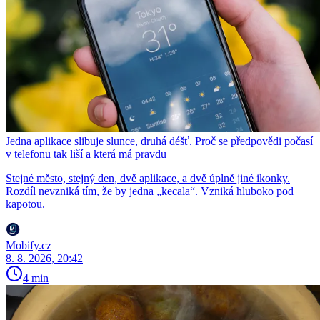
Jedna aplikace slibuje slunce, druhá déšť. Proč se předpovědi počasí
v telefonu tak liší a která má pravdu
Stejné město, stejný den, dvě aplikace, a dvě úplně jiné ikonky.
Rozdíl nevzniká tím, že by jedna „kecala“. Vzniká hluboko pod
kapotou.
Mobify.cz
8. 8. 2026, 20:42
4 min