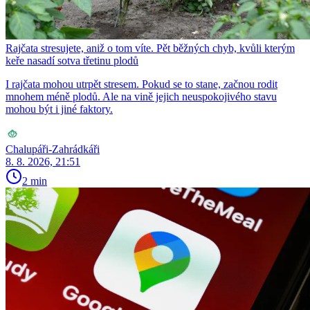
Rajčata stresujete, aniž o tom víte. Pět běžných chyb, kvůli kterým
keře nasadí sotva třetinu plodů
I rajčata mohou utrpět stresem. Pokud se to stane, začnou rodit
mnohem méně plodů. Ale na vině jejich neuspokojivého stavu
mohou být i jiné faktory.
Chalupáři-Zahrádkáři
8. 8. 2026, 21:51
2 min