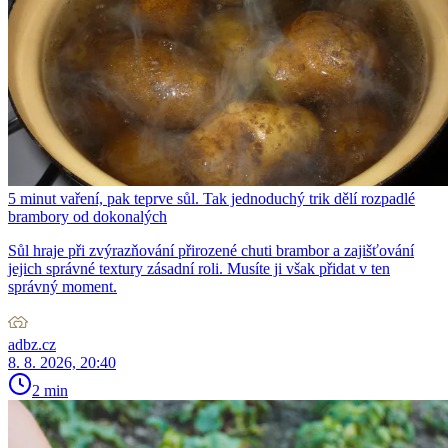
5 minut vaření, pak teprve sůl. Tak jednoduchý trik dělí rozpadlé
brambory od dokonalých
Sůl hraje při zvýrazňování přirozené chuti brambor a zajišťování
jejich správné textury zásadní roli. Musíte ji však přidat v ten
správný moment.
adbz.cz
8. 8. 2026, 20:40
2 min