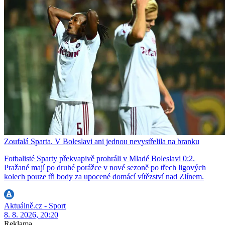
Zoufalá Sparta. V Boleslavi ani jednou nevystřelila na branku
Fotbalisté Sparty překvapivě prohráli v Mladé Boleslavi 0:2.
Pražané mají po druhé porážce v nové sezoně po třech ligových
kolech pouze tři body za upocené domácí vítězství nad Zlínem.
Aktuálně.cz - Sport
8. 8. 2026, 20:20
Reklama