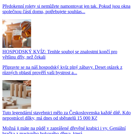
Předokenní rolety si nemůžete namontovat jen tak. Pokud jsou okna
společnou částí domu, potřebujete souhlas...
HOSPODSKÝ KVÍZ: Tenhle souboj se znalostmi končí pro
většinu dřív, než čekali
Připravte se na náš hospodský kvíz plný zábavy. Deset otázek z
různých oblastí prověří vaši bystrost a...
Tuto legendární stavebnici mělo za Československa každé dítě. Kdo
nepostrácel dílky, má dnes od sběratelů 15 000 Kč
Možná ji máte na půdě v zaprášené dřevěné krabici i vy. Geniální
hračka z masivního bukového dřeva, která...