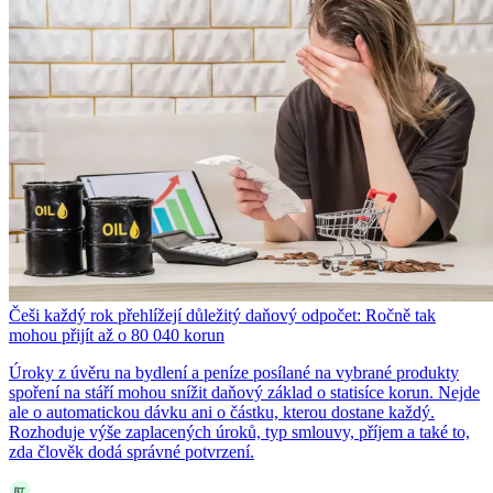
Češi každý rok přehlížejí důležitý daňový odpočet: Ročně tak
mohou přijít až o 80 040 korun
Úroky z úvěru na bydlení a peníze posílané na vybrané produkty
spoření na stáří mohou snížit daňový základ o statisíce korun. Nejde
ale o automatickou dávku ani o částku, kterou dostane každý.
Rozhoduje výše zaplacených úroků, typ smlouvy, příjem a také to,
zda člověk dodá správné potvrzení.