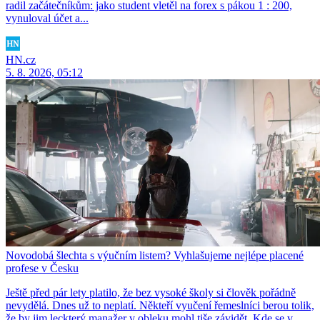
radil začátečníkům: jako student vletěl na forex s pákou 1 : 200,
vynuloval účet a...
HN.cz
5. 8. 2026, 05:12
Novodobá šlechta s výučním listem? Vyhlašujeme nejlépe placené
profese v Česku
Ještě před pár lety platilo, že bez vysoké školy si člověk pořádně
nevydělá. Dnes už to neplatí. Někteří vyučení řemeslníci berou tolik,
že by jim leckterý manažer v obleku mohl tiše závidět. Kde se v