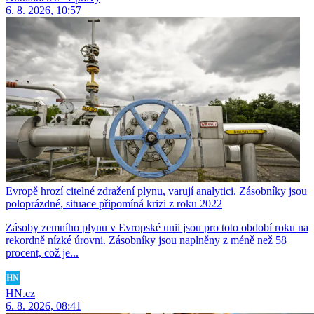
6. 8. 2026, 10:57
Evropě hrozí citelné zdražení plynu, varují analytici. Zásobníky jsou
poloprázdné, situace připomíná krizi z roku 2022
Zásoby zemního plynu v Evropské unii jsou pro toto období roku na
rekordně nízké úrovni. Zásobníky jsou naplněny z méně než 58
procent, což je...
HN.cz
6. 8. 2026, 08:41