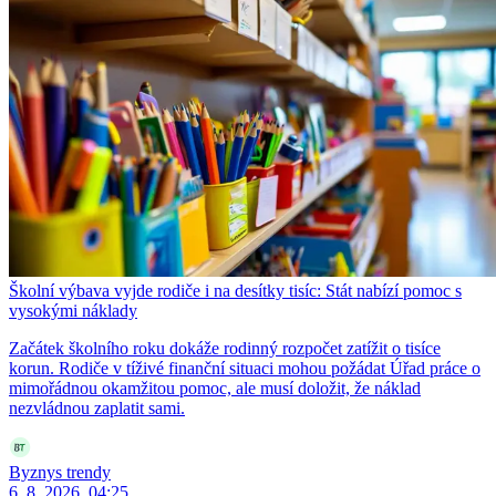
Školní výbava vyjde rodiče i na desítky tisíc: Stát nabízí pomoc s
vysokými náklady
Začátek školního roku dokáže rodinný rozpočet zatížit o tisíce
korun. Rodiče v tíživé finanční situaci mohou požádat Úřad práce o
mimořádnou okamžitou pomoc, ale musí doložit, že náklad
nezvládnou zaplatit sami.
Byznys trendy
6. 8. 2026, 04:25