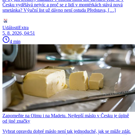
Česku vydělává nejvíc a proč se z lidí v montérkách stává nová
smetánka? Výuční list už dávno není ostuda Představa, […]
UdálostiExtra
5. 8. 2026, 04:51
4 min
Zapomeňte na Olmu i na Madetu. Nejlepší máslo v Česku je úplně
od jiné značky
Vybrat opravdu dobré máslo není tak jednoduché, jak se může zdát.