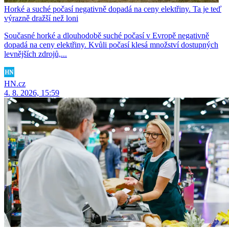
Horké a suché počasí negativně dopadá na ceny elektřiny. Ta je teď
výrazně dražší než loni
Současné horké a dlouhodobě suché počasí v Evropě negativně
dopadá na ceny elektřiny. Kvůli počasí klesá množství dostupných
levnějších zdrojů,...
HN.cz
4. 8. 2026, 15:59