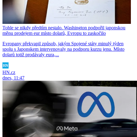
Tohle se nikdy předtím nestalo. Washington podpořil japonskou
měnu prodejem eur místo dolarů, Evropu to zaskočilo
Evropany překvapil způsob, jakým Spojené státy minulý týden
spolu s Japonskem intervenovaly na podporu kurzu jenu. Místo
dolarů totiž prodávaly eura,...
HN.cz
dnes, 11:47