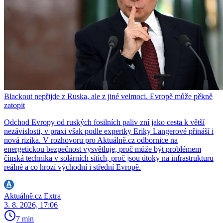
Blackout nepřijde z Ruska, ale z jiné velmoci. Evropě může pěkně
zatopit
Odchod Evropy od ruských fosilních paliv zní jako cesta k větší
nezávislosti, v praxi však podle expertky Eriky Langerové přináší i
nová rizika. V rozhovoru pro Aktuálně.cz odbornice na
energetickou bezpečnost vysvětluje, proč může být problémem
čínská technika v solárních sítích, proč jsou útoky na infrastrukturu
reálné a co hrozí východní i střední Evropě.
Aktuálně.cz Extra
3. 8. 2026, 17:06
7 min