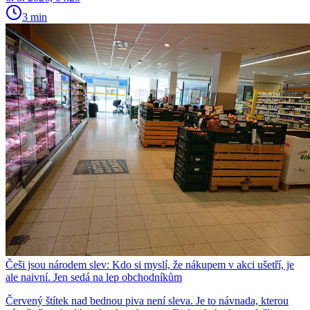
3 min
Češi jsou národem slev: Kdo si myslí, že nákupem v akci ušetří, je
ale naivní. Jen sedá na lep obchodníkům
Červený štítek nad bednou piva není sleva. Je to návnada, kterou