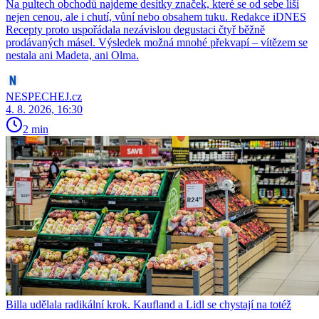
Na pultech obchodů najdeme desítky značek, které se od sebe liší
nejen cenou, ale i chutí, vůní nebo obsahem tuku. Redakce iDNES
Recepty proto uspořádala nezávislou degustaci čtyř běžně
prodávaných másel. Výsledek možná mnohé překvapí – vítězem se
nestala ani Madeta, ani Olma.
NESPECHEJ.cz
4. 8. 2026, 16:30
2 min
Billa udělala radikální krok. Kaufland a Lidl se chystají na totéž