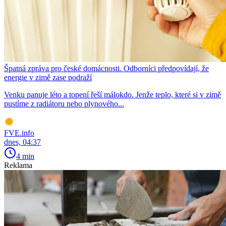
Špatná zpráva pro české domácnosti. Odborníci předpovídají, že
energie v zimě zase podraží
Venku panuje léto a topení řeší málokdo. Jenže teplo, které si v zimě
pustíme z radiátoru nebo plynového...
FVE.info
dnes, 04:37
4 min
Reklama