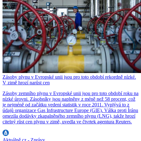
Zásoby plynu v Evropské unii jsou pro toto období rekordně nízké.
V zimě hrozí narůst cen
Zásoby zemního plynu v Evropské unii jsou pro toto období roku na
nízké úrovni. Zásobníky jsou naplněny z méně než 58 procent, což
je nejméně od začátku vedení statistik v roce 2011. Vyplývá to z
údajů organizace Gas Infrastructure Europe (GIE). Válka proti Íránu
omezila dodávky zkapalněného zemního plynu (LNG), takže hrozí
citelný růst cen plynu v zimě, uvedla ve čtvrtek agentura Reuters.
Aktuálně.cz - Zprávy