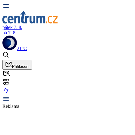
pátek 7. 8.
pá 7. 8.
21°C
Přihlášení
Reklama