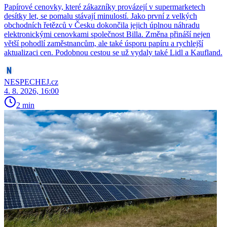
Papírové cenovky, které zákazníky provázejí v supermarketech
desítky let, se pomalu stávají minulostí. Jako první z velkých
obchodních řetězců v Česku dokončila jejich úplnou náhradu
elektronickými cenovkami společnost Billa. Změna přináší nejen
větší pohodlí zaměstnancům, ale také úsporu papíru a rychlejší
aktualizaci cen. Podobnou cestou se už vydaly také Lidl a Kaufland.
NESPECHEJ.cz
4. 8. 2026, 16:00
2 min