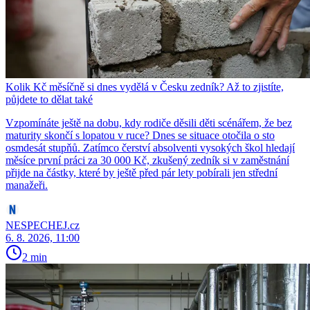
Kolik Kč měsíčně si dnes vydělá v Česku zedník? Až to zjistíte,
půjdete to dělat také
Vzpomínáte ještě na dobu, kdy rodiče děsili děti scénářem, že bez
maturity skončí s lopatou v ruce? Dnes se situace otočila o sto
osmdesát stupňů. Zatímco čerství absolventi vysokých škol hledají
měsíce první práci za 30 000 Kč, zkušený zedník si v zaměstnání
přijde na částky, které by ještě před pár lety pobírali jen střední
manažeři.
NESPECHEJ.cz
6. 8. 2026, 11:00
2 min