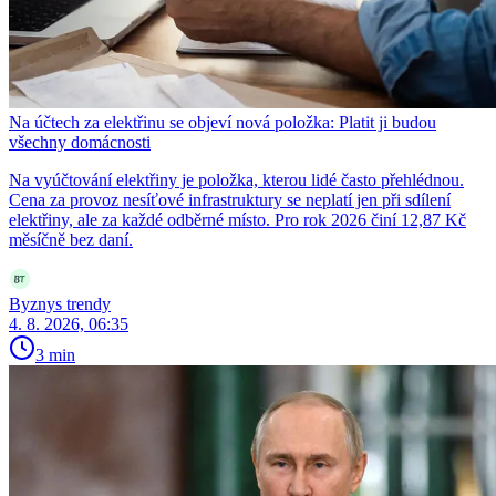
Na účtech za elektřinu se objeví nová položka: Platit ji budou
všechny domácnosti
Na vyúčtování elektřiny je položka, kterou lidé často přehlédnou.
Cena za provoz nesíťové infrastruktury se neplatí jen při sdílení
elektřiny, ale za každé odběrné místo. Pro rok 2026 činí 12,87 Kč
měsíčně bez daní.
Byznys trendy
4. 8. 2026, 06:35
3 min