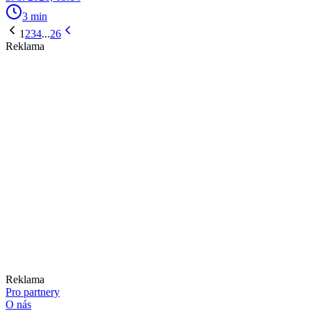
3 min
1
2
3
4
...
26
Reklama
Reklama
Pro partnery
O nás