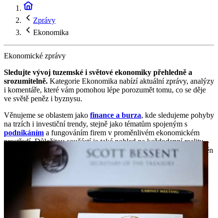
Zprávy
Ekonomika
Ekonomické zprávy
Sledujte vývoj tuzemské i světové ekonomiky přehledně a
srozumitelně.
Kategorie Ekonomika nabízí aktuální zprávy, analýzy
i komentáře, které vám pomohou lépe porozumět tomu, co se děje
ve světě peněz i byznysu.
Věnujeme se oblastem jako
finance a burza
, kde sledujeme pohyby
na trzích i investiční trendy, stejně jako tématům spojeným s
podnikáním
a fungováním firem v proměnlivém ekonomickém
prostředí. Důležitou součástí je také pohled na každodenní realitu –
tedy oblast
spotřebitele
, ceny, služby i dopady ekonomických změn
na běžný život.
Ať už vás zajímá inflace, mzdy, investice nebo vývoj firemního
prostředí, tady najdete to podstatné.
Ekonomika v souvislostech,
které se vás skutečně týkají.