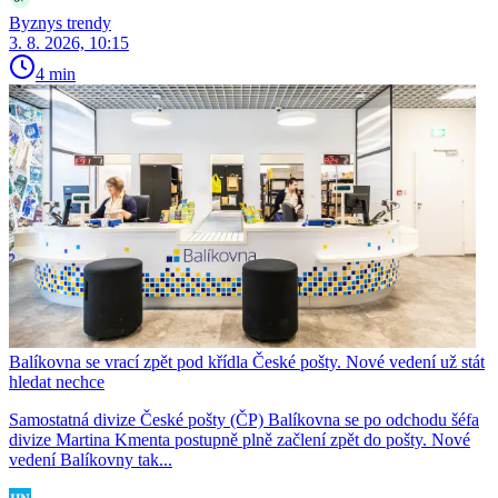
Byznys trendy
3. 8. 2026, 10:15
4 min
Balíkovna se vrací zpět pod křídla České pošty. Nové vedení už stát
hledat nechce
Samostatná divize České pošty (ČP) Balíkovna se po odchodu šéfa
divize Martina Kmenta postupně plně začlení zpět do pošty. Nové
vedení Balíkovny tak...