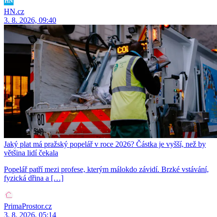
HN.cz
3. 8. 2026, 09:40
Jaký plat má pražský popelář v roce 2026? Částka je vyšší, než by
většina lidí čekala
Popelář patří mezi profese, kterým málokdo závidí. Brzké vstávání,
fyzická dřina a […]
PrimaProstor.cz
3. 8. 2026, 05:14