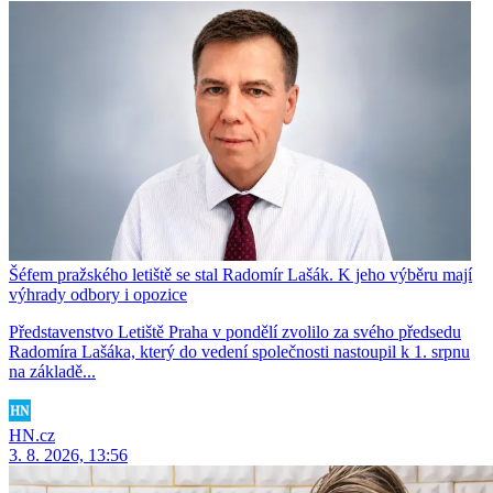
Šéfem pražského letiště se stal Radomír Lašák. K jeho výběru mají
výhrady odbory i opozice
Představenstvo Letiště Praha v pondělí zvolilo za svého předsedu
Radomíra Lašáka, který do vedení společnosti nastoupil k 1. srpnu
na základě...
HN.cz
3. 8. 2026, 13:56