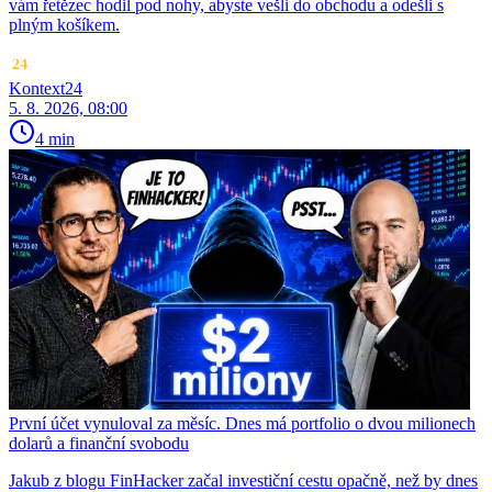
vám řetězec hodil pod nohy, abyste vešli do obchodu a odešli s
plným košíkem.
Kontext24
5. 8. 2026, 08:00
4 min
První účet vynuloval za měsíc. Dnes má portfolio o dvou milionech
dolarů a finanční svobodu
Jakub z blogu FinHacker začal investiční cestu opačně, než by dnes