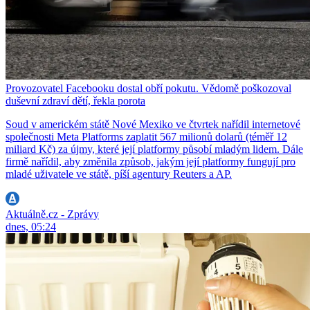
Provozovatel Facebooku dostal obří pokutu. Vědomě poškozoval
duševní zdraví dětí, řekla porota
Soud v americkém státě Nové Mexiko ve čtvrtek nařídil internetové
společnosti Meta Platforms zaplatit 567 milionů dolarů (téměř 12
miliard Kč) za újmy, které její platformy působí mladým lidem. Dále
firmě nařídil, aby změnila způsob, jakým její platformy fungují pro
mladé uživatele ve státě, píší agentury Reuters a AP.
Aktuálně.cz - Zprávy
dnes, 05:24