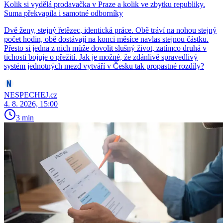
Kolik si vydělá prodavačka v Praze a kolik ve zbytku republiky.
Suma překvapila i samotné odborníky
Dvě ženy, stejný řetězec, identická práce. Obě tráví na nohou stejný
počet hodin, obě dostávají na konci měsíce navlas stejnou částku.
Přesto si jedna z nich může dovolit slušný život, zatímco druhá v
tichosti bojuje o přežití. Jak je možné, že zdánlivě spravedlivý
systém jednotných mezd vytváří v Česku tak propastné rozdíly?
NESPECHEJ.cz
4. 8. 2026, 15:00
3 min