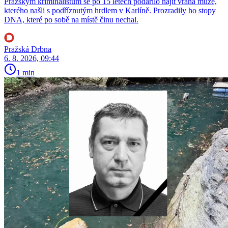
Pražským kriminalistům se po 15 letech podařilo najít vraha muže,
kterého našli s podříznutým hrdlem v Karlíně. Prozradily ho stopy
DNA, které po sobě na místě činu nechal.
Pražská Drbna
6. 8. 2026, 09:44
1 min