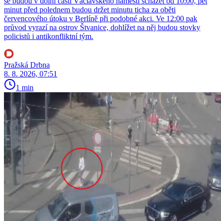
se budou v dolní části Václavského náměstí scházet od 10:00, pět
minut před polednem budou držet minutu ticha za oběti
červencového útoku v Berlíně při podobné akci. Ve 12:00 pak
průvod vyrazí na ostrov Štvanice, dohlížet na něj budou stovky
policistů i antikonfliktní tým.
Pražská Drbna
8. 8. 2026, 07:51
1 min