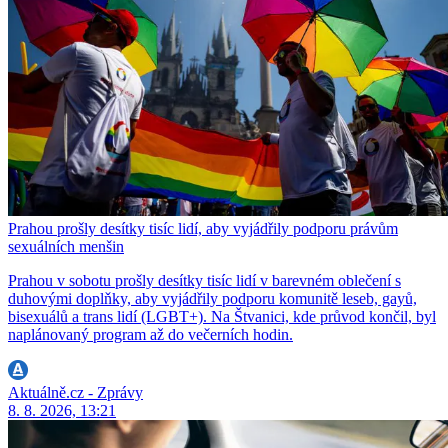
Prahou prošly desítky tisíc lidí, aby vyjádřily podporu právům
sexuálních menšin
Prahou v sobotu prošly desítky tisíc lidí v barevném oblečení s
duhovými doplňky, aby vyjádřily podporu komunitě leseb, gayů,
bisexuálů a trans lidí (LGBT+). Na Štvanici, kde průvod končil, byl
naplánovaný program až do večerních hodin.
Aktuálně.cz - Zprávy
8. 8. 2026, 13:21