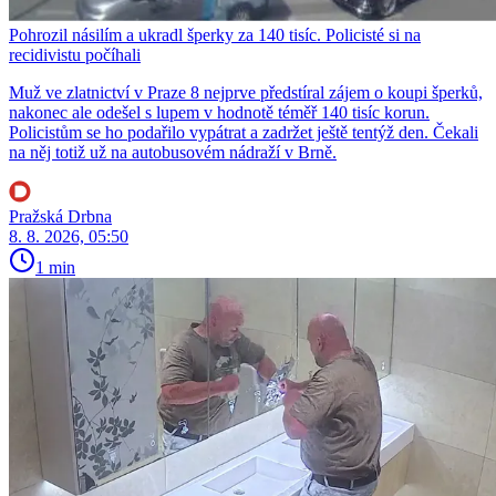
Pohrozil násilím a ukradl šperky za 140 tisíc. Policisté si na
recidivistu počíhali
Muž ve zlatnictví v Praze 8 nejprve předstíral zájem o koupi šperků,
nakonec ale odešel s lupem v hodnotě téměř 140 tisíc korun.
Policistům se ho podařilo vypátrat a zadržet ještě tentýž den. Čekali
na něj totiž už na autobusovém nádraží v Brně.
Pražská Drbna
8. 8. 2026, 05:50
1 min