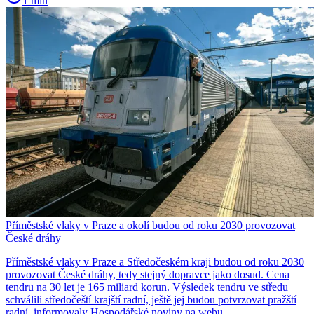
1 min
Příměstské vlaky v Praze a okolí budou od roku 2030 provozovat
České dráhy
Příměstské vlaky v Praze a Středočeském kraji budou od roku 2030
provozovat České dráhy, tedy stejný dopravce jako dosud. Cena
tendru na 30 let je 165 miliard korun. Výsledek tendru ve středu
schválili středočeští krajští radní, ještě jej budou potvrzovat pražští
radní, informovaly Hospodářské noviny na webu.