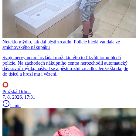
Neteklo mýdlo, tak dal pěstí zrcadlu. Policie hledá vandala ze
smíchovského nákupáku
Svoje nervy neumí ovládat muž, kterého teď kvůli tomu hledá
policie. Na záchodech nákupního centra nerozchodil automatický
dávkovač mýdla, naštval se a pěstí rozbil zrcadlo. Jenže škoda jde
do tisíců a hrozí mu i vězení.
Pražská Drbna
7. 8. 2026, 17:31
1 min