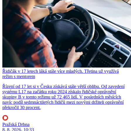
Řidičák v 17 letech láká stále více mladých. Třetina už využívá
režim s mentorem
Řízení od 17 let si v Česku získává stále větší oblibu. Od zavedení
systému L17 na začátku roku 2024 získalo řidičské oprávnění
skupiny B v tomto režimu už 72 465 lidí. V posledních měsících
navíc podíl sedmnáctiletých řidičů mezi novými držiteli oprávnění
překročil 30 procent.
Pražská Drbna
8. 8. 2026, 10:33