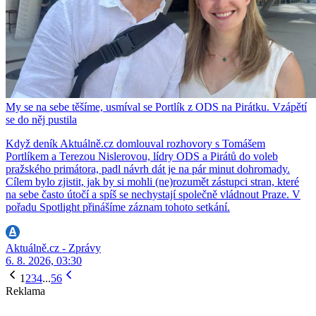
My se na sebe těšíme, usmíval se Portlík z ODS na Pirátku. Vzápětí
se do něj pustila
Když deník Aktuálně.cz domlouval rozhovory s Tomášem
Portlíkem a Terezou Nislerovou, lídry ODS a Pirátů do voleb
pražského primátora, padl návrh dát je na pár minut dohromady.
Cílem bylo zjistit, jak by si mohli (ne)rozumět zástupci stran, které
na sebe často útočí a spíš se nechystají společně vládnout Praze. V
pořadu Spotlight přinášíme záznam tohoto setkání.
Aktuálně.cz - Zprávy
6. 8. 2026, 03:30
1
2
3
4
...
56
Reklama