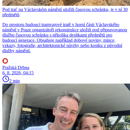
Pod trať na Václavském náměstí uložili časovou schránku, je v ní 30
předmětů
Do prostoru budoucí tramvajové tratě v horní části Václavského
náměstí v Praze organizátoři rekonstrukce uložili pod připravovanou
dlažbu časovou schránku s několika desítkami předmětů pro
budoucí generace. Obsahuje například dobové noviny, mince,
vzkazy, fotografie, architektonické návrhy nebo kostku z původní
dlažby náměstí.
Pražská Drbna
6. 8. 2026, 04:15
2 min