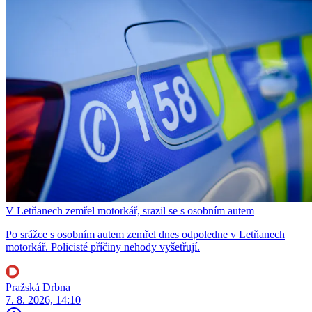
V Letňanech zemřel motorkář, srazil se s osobním autem
Po srážce s osobním autem zemřel dnes odpoledne v Letňanech
motorkář. Policisté příčiny nehody vyšetřují.
Pražská Drbna
7. 8. 2026, 14:10