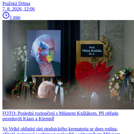
Pražská Drbna
7. 8. 2026, 12:06
1 min
FOTO: Poslední rozloučení s Milanem Knížákem. Při obřadu
promluvili Klaus a Klempíř
Ve Velké obřadní síni strašnického krematoria se dnes rodina,