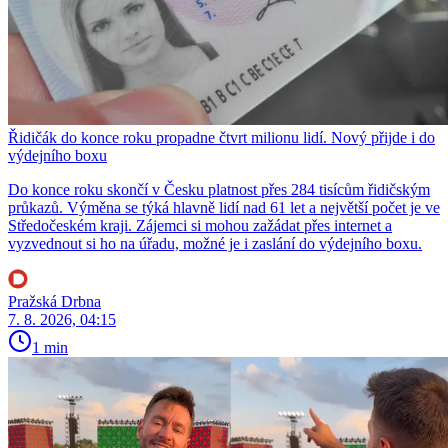
Řidičák do konce roku propadne čtvrt milionu lidí. Nový přijde i do
výdejního boxu
Do konce roku skončí v Česku platnost přes 284 tisícům řidičským
průkazů. Výměna se týká hlavně lidí nad 61 let a největší počet je ve
Středočeském kraji. Zájemci si mohou zažádat přes internet a
vyzvednout si ho na úřadu, možné je i zaslání do výdejního boxu.
Pražská Drbna
7. 8. 2026, 04:15
1 min