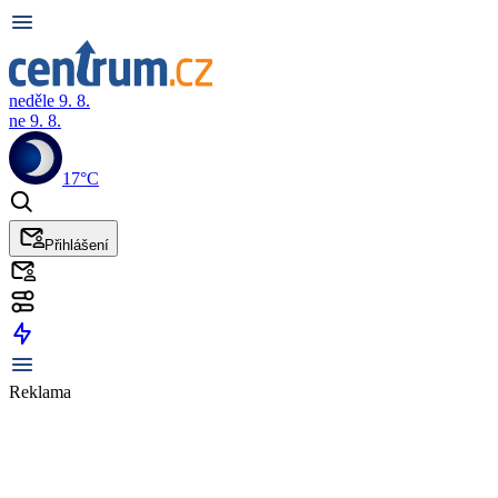
neděle 9. 8.
ne 9. 8.
17°C
Přihlášení
Reklama