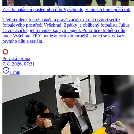
Začalo natáčení posledního dílu Vyšehradu, v kinech bude příští rok
Třetím dílem, jehož natáčení právě začalo, ukončí tvůrci sérii z
fotbalového prostředí Vyšehrad. Zpátky je oblíbený fotbalista Julius
Lavi Lavička, jeho manželka, syn i agent. Po kritice druhého dílu
bude Vyšehrad TŘY podle autorů komornější a vrací se k odkazu
prvního dílu a seriálu.
Pražská Drbna
7. 8. 2026, 07:31
1 min