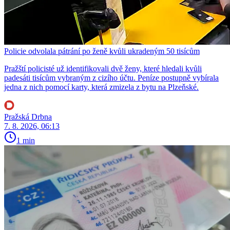
Policie odvolala pátrání po ženě kvůli ukradeným 50 tisícům
Pražští policisté už identifikovali dvě ženy, které hledali kvůli
padesáti tisícům vybraným z cizího účtu. Peníze postupně vybírala
jedna z nich pomocí karty, která zmizela z bytu na Plzeňské.
Pražská Drbna
7. 8. 2026, 06:13
1 min