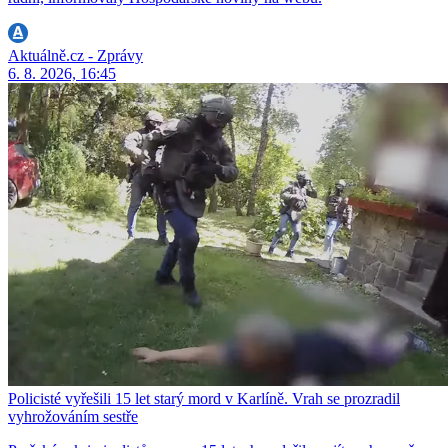
Aktuálně.cz - Zprávy
6. 8. 2026, 16:45
Policisté vyřešili 15 let starý mord v Karlíně. Vrah se prozradil
vyhrožováním sestře