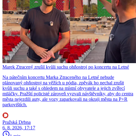
Marek Ztracený zrušil kvůli suchu ohňostroj po koncertu na Letné
Na pátečním koncertu Marka Ztraceného na Letné nebude
plánovaný ohňostroj na věžích u pódia, zpěvák ho nechal zrušit
kvůli suchu a také s ohledem na místní obyvatele a jejich zvířecí
miláčky. Pražští policisté zároveň vyzvali návštěvníky, aby do centra
města nejezdili auty, ale vozy zaparkovali na okraji města na P+R
parkovištích.
Pražská Drbna
6. 8. 2026, 17:17