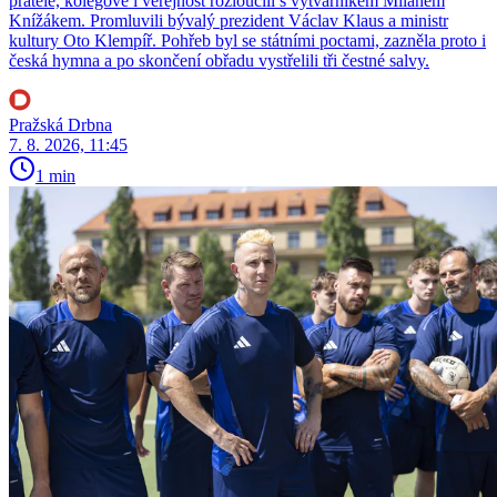
přátelé, kolegové i veřejnost rozloučili s výtvarníkem Milanem
Knížákem. Promluvili bývalý prezident Václav Klaus a ministr
kultury Oto Klempíř. Pohřeb byl se státními poctami, zazněla proto i
česká hymna a po skončení obřadu vystřelili tři čestné salvy.
Pražská Drbna
7. 8. 2026, 11:45
1 min