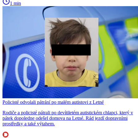
1 min
Policisté odvolali pátrání po malém autistovi z Letné
Rodiče a policisté pátrali po devítiletém autistickém chlapci, který v
pátek dopoledne odešel domova na Letné. Rád jezdí dopravními
prostředky a také výtahem.