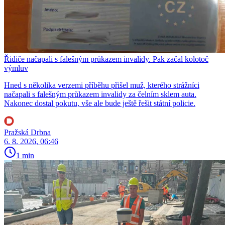
Řidiče načapali s falešným průkazem invalidy. Pak začal kolotoč
výmluv
Hned s několika verzemi příběhu přišel muž, kterého strážníci
načapali s falešným průkazem invalidy za čelním sklem auta.
Nakonec dostal pokutu, vše ale bude ještě řešit státní policie.
Pražská Drbna
6. 8. 2026, 06:46
1 min