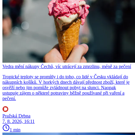
Vedra mění nákupy Čechů, víc utrácejí za zmrzlinu, méně za pečení
Tropické teploty se promítly i do toho, co lidé v Česku vkládají do
nákupních košíků. V horkých dnech dávají přednost zboží, které je
osvěží nebo jim pomůže zvládnout pobyt na slunci. Naopak
ustupuje zájem o některé potraviny běžně používané při vaření a
pečení.
Pražská Drbna
7. 8. 2026, 16:11
1 min