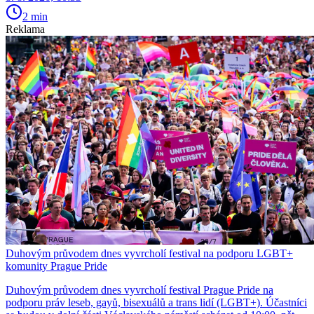
2 min
Reklama
Duhovým průvodem dnes vyvrcholí festival na podporu LGBT+
komunity Prague Pride
Duhovým průvodem dnes vyvrcholí festival Prague Pride na
podporu práv leseb, gayů, bisexuálů a trans lidí (LGBT+). Účastníci