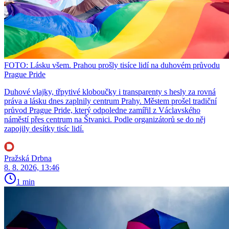
FOTO: Lásku všem. Prahou prošly tisíce lidí na duhovém průvodu
Prague Pride
Duhové vlajky, třpytivé kloboučky i transparenty s hesly za rovná
práva a lásku dnes zaplnily centrum Prahy. Městem prošel tradiční
průvod Prague Pride, který odpoledne zamířil z Václavského
náměstí přes centrum na Štvanici. Podle organizátorů se do něj
zapojily desítky tisíc lidí.
Pražská Drbna
8. 8. 2026, 13:46
1 min