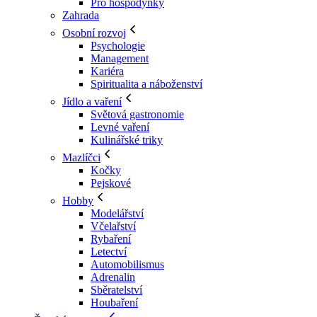
Pro hospodyňky
Zahrada
Osobní rozvoj
Psychologie
Management
Kariéra
Spiritualita a náboženství
Jídlo a vaření
Světová gastronomie
Levné vaření
Kulinářské triky
Mazlíčci
Kočky
Pejskové
Hobby
Modelářství
Včelařství
Rybaření
Letectví
Automobilismus
Adrenalin
Sběratelství
Houbaření