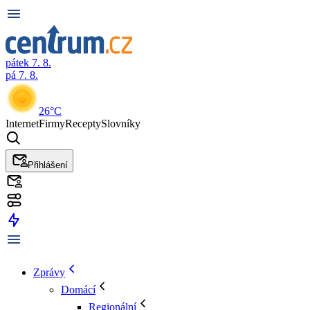
pátek 7. 8.
pá 7. 8.
26°C
Internet
Firmy
Recepty
Slovníky
Přihlášení
Zprávy
Domácí
Regionální