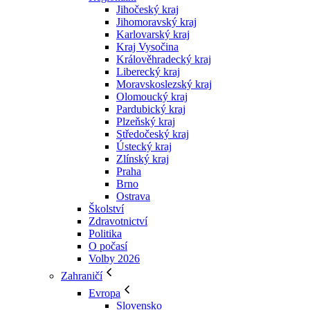
Jihočeský kraj
Jihomoravský kraj
Karlovarský kraj
Kraj Vysočina
Králověhradecký kraj
Liberecký kraj
Moravskoslezský kraj
Olomoucký kraj
Pardubický kraj
Plzeňský kraj
Středočeský kraj
Ústecký kraj
Zlínský kraj
Praha
Brno
Ostrava
Školství
Zdravotnictví
Politika
O počasí
Volby 2026
Zahraničí
Evropa
Slovensko