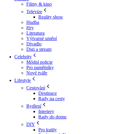
Filmy & kino
Televize
Reality show
Hudba
Hry
Literatura
Výtvarné umění
Divadlo
Digi a stream
Celebrity
Módní policie
Pro pamětníky
Nové tváře
Lifestyle
Cestování
Destinace
Rady na cesty
Bydlení
Interiery
Rady do domu
DIY
Pro kutily