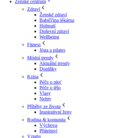
Ženské centrum
Zdraví
Ženské zdraví
Babiččina lékárna
Hubnutí
Duševní zdraví
Wellbeing
Fitness
Jóga a pilates
Módní trendy
Aktuální trendy
Doplňky
Krása
Péče o pleť
Péče o tělo
Vlasy
Nehty
Příběhy ze života
Inspirativní ženy
Rodina & komunita
Výchova
Přátelství
Vztahy