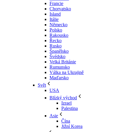
Francie
Chorvatsko
Island
Itálie
Německo
Polsko
Rakousko
Řecko
Rusko
Španělsko
Švédsko
Velká Británie
Rumunsko
Válka na Ukrajině
Maďarsko
Svět
USA
Blízký východ
Izrael
Palestina
Asie
Čína
Jižní Korea