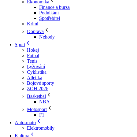
Ekonomika
Finance a burza
Podnikání
Spotřebitel
Krimi
Doprava
Nehody
Sport
Hokej
Fotbal
Tenis
Lyžování
Cyklistika
Atletika
Bojové sporty
ZOH 2026
Basketbal
NBA
Motosport
F1
Auto-moto
Elektromobily
Kultura