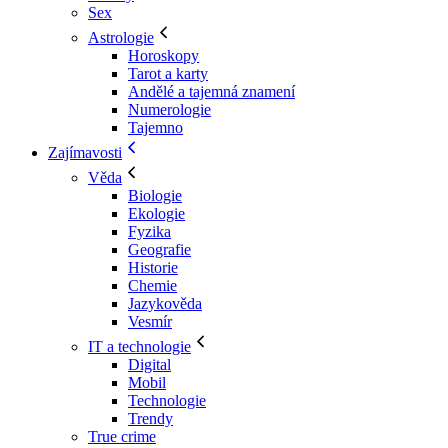
Sex
Astrologie
Horoskopy
Tarot a karty
Andělé a tajemná znamení
Numerologie
Tajemno
Zajímavosti
Věda
Biologie
Ekologie
Fyzika
Geografie
Historie
Chemie
Jazykověda
Vesmír
IT a technologie
Digital
Mobil
Technologie
Trendy
True crime