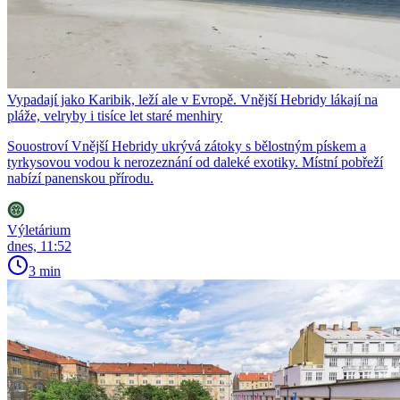
Vypadají jako Karibik, leží ale v Evropě. Vnější Hebridy lákají na
pláže, velryby i tisíce let staré menhiry
Souostroví Vnější Hebridy ukrývá zátoky s bělostným pískem a
tyrkysovou vodou k nerozeznání od daleké exotiky. Místní pobřeží
nabízí panenskou přírodu.
Výletárium
dnes, 11:52
3 min