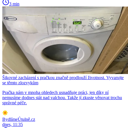
3 min
Šikovné zacházení s pračkou značně prodlouží životnost. Vyvarujte
se těmto zlozvykům
Pračka nám v mnoha ohledech usnadňuje práci, jen díky ní
nemusíme dodnes stát nad valchou. Takže jí zkuste věnovat trochu
správné péče.
BydlímeÚtulně.cz
dnes, 11:35