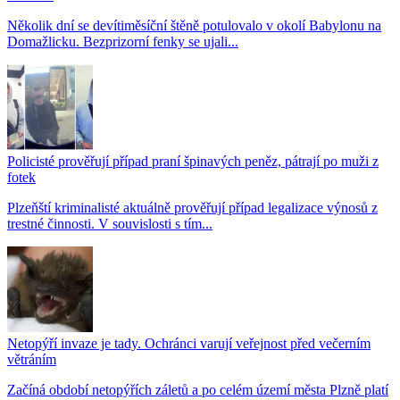
Několik dní se devítiměsíční štěně potulovalo v okolí Babylonu na
Domažlicku. Bezprizorní fenky se ujali...
Policisté prověřují případ praní špinavých peněz, pátrají po muži z
fotek
Plzeňští kriminalisté aktuálně prověřují případ legalizace výnosů z
trestné činnosti. V souvislosti s tím...
Netopýří invaze je tady. Ochránci varují veřejnost před večerním
větráním
Začíná období netopýřích záletů a po celém území města Plzně platí