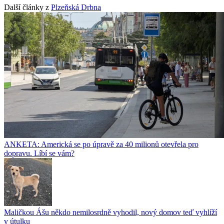
Další články z
Plzeňská Drbna
ANKETA: Americká se po úpravě za 40 milionů otevřela pro
dopravu. Líbí se vám?
Maličkou Ášu někdo nemilosrdně vyhodil, nový domov teď vyhlíží
v útulku