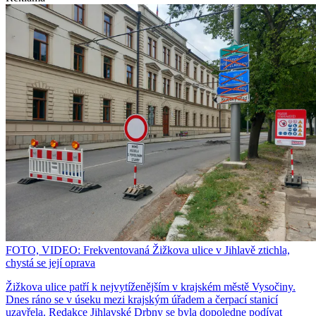
FOTO, VIDEO: Frekventovaná Žižkova ulice v Jihlavě ztichla,
chystá se její oprava
Žižkova ulice patří k nejvytíženějším v krajském městě Vysočiny.
Dnes ráno se v úseku mezi krajským úřadem a čerpací stanicí
uzavřela. Redakce Jihlavské Drbny se byla dopoledne podívat