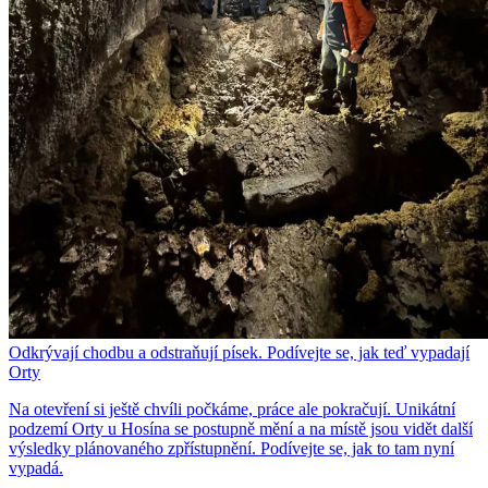
Odkrývají chodbu a odstraňují písek. Podívejte se, jak teď vypadají
Orty
Na otevření si ještě chvíli počkáme, práce ale pokračují. Unikátní
podzemí Orty u Hosína se postupně mění a na místě jsou vidět další
výsledky plánovaného zpřístupnění. Podívejte se, jak to tam nyní
vypadá.