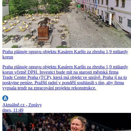
Praha plánuje opravu objektu Kasáren Karlín za zhruba 1,9 miliardy
korun
Praha plánuje opravu objektu Kasáren Karlín za zhruba 1,9 miliardy
korun včetně DPH. Investici bude mít na starosti městská firma
Trade Centre Praha (TCP), která má objekt ve správě. Praha jí na to
poskytne peníze. Pražští radní v pondělí souhlasili s tím, aby firma
vypsala tendr na zpracování projektu rekonstrukce.
Aktuálně.cz - Zprávy
dnes, 11:49