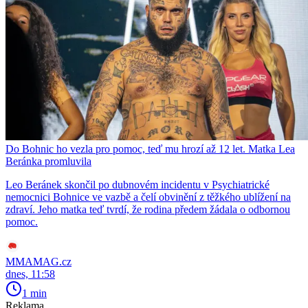
Do Bohnic ho vezla pro pomoc, teď mu hrozí až 12 let. Matka Lea
Beránka promluvila
Leo Beránek skončil po dubnovém incidentu v Psychiatrické
nemocnici Bohnice ve vazbě a čelí obvinění z těžkého ublížení na
zdraví. Jeho matka teď tvrdí, že rodina předem žádala o odbornou
pomoc.
MMAMAG.cz
dnes, 11:58
1 min
Reklama