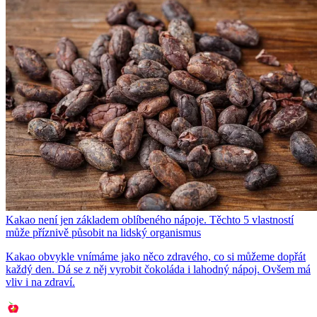
Kakao není jen základem oblíbeného nápoje. Těchto 5 vlastností
může příznivě působit na lidský organismus
Kakao obvykle vnímáme jako něco zdravého, co si můžeme dopřát
každý den. Dá se z něj vyrobit čokoláda i lahodný nápoj. Ovšem má
vliv i na zdraví.