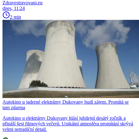
Zdravestravovani.eu
dnes, 11:24
2 min
Autokino u jaderné elektrárny Dukovany budí zájem. Promítá se
tam zdarma
Autokino u elektrárny Dukovany hlásí jubilejní desátý ročník a
přináší šest filmových večerů. Unikátní atmosféra promítání skrývá
velmi netradiční detail.