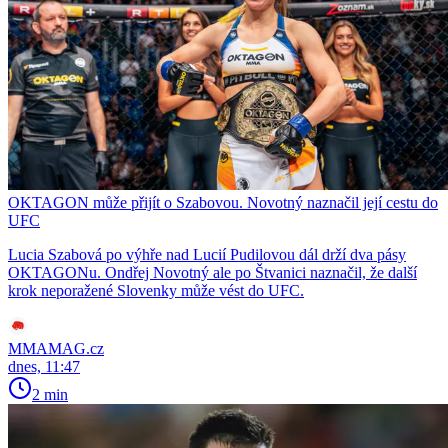
OKTAGON může přijít o Szabovou. Novotný naznačil její cestu do
UFC
Lucia Szabová po výhře nad Lucií Pudilovou dál drží dva pásy
OKTAGONu. Ondřej Novotný ale po Štvanici naznačil, že další
krok neporažené Slovenky může vést do UFC.
MMAMAG.cz
dnes, 11:47
2 min