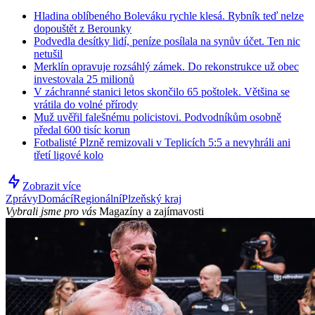
Hladina oblíbeného Boleváku rychle klesá. Rybník teď nelze
dopouštět z Berounky
Podvedla desítky lidí, peníze posílala na synův účet. Ten nic
netušil
Merklín opravuje rozsáhlý zámek. Do rekonstrukce už obec
investovala 25 milionů
V záchranné stanici letos skončilo 65 poštolek. Většina se
vrátila do volné přírody
Muž uvěřil falešnému policistovi. Podvodníkům osobně
předal 600 tisíc korun
Fotbalisté Plzně remizovali v Teplicích 5:5 a nevyhráli ani
třetí ligové kolo
Zobrazit více
Zprávy
Domácí
Regionální
Plzeňský kraj
Vybrali jsme pro vás
Magazíny a zajímavosti