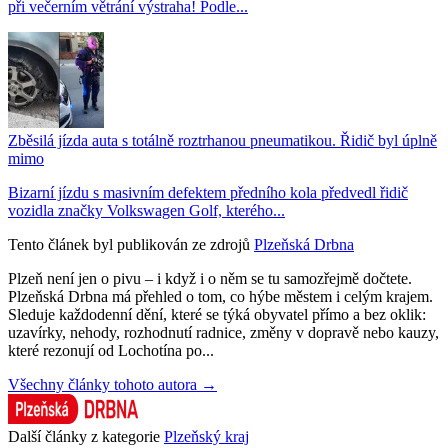
při večerním větrání výstraha! Podle...
Zběsilá jízda auta s totálně roztrhanou pneumatikou. Řidič byl úplně
mimo
Bizarní jízdu s masivním defektem předního kola předvedl řidič
vozidla značky Volkswagen Golf, kterého...
Tento článek byl publikován ze zdrojů
Plzeňská Drbna
Plzeň není jen o pivu – i když i o něm se tu samozřejmě dočtete.
Plzeňská Drbna má přehled o tom, co hýbe městem i celým krajem.
Sleduje každodenní dění, které se týká obyvatel přímo a bez oklik:
uzavírky, nehody, rozhodnutí radnice, změny v dopravě nebo kauzy,
které rezonují od Lochotína po...
Všechny články tohoto autora →
Další články z kategorie
Plzeňský kraj