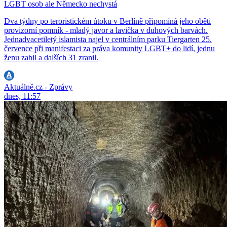
LGBT osob ale Německo nechystá
Dva týdny po teroristickém útoku v Berlíně připomíná jeho oběti
provizorní pomník - mladý javor a lavička v duhových barvách.
Jednadvacetiletý islamista najel v centrálním parku Tiergarten 25.
července při manifestaci za práva komunity LGBT+ do lidí, jednu
ženu zabil a dalších 31 zranil.
Aktuálně.cz - Zprávy
dnes, 11:57