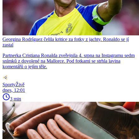
Georgina Rodríguez čelila kritice za fotky z jachty. Ronaldo se jí
zastal
Partnerka Cristiana Ronalda zveřejnila 4. srpna na Instagramu sedm
snímků z dovolené na Mallorce. Pod fotkami se strhla lavina
komentářů o jejím těle.
SportyŽivě
dnes, 12:01
3 min