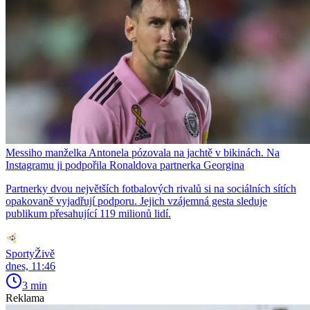
Messiho manželka Antonela pózovala na jachtě v bikinách. Na
Instagramu ji podpořila Ronaldova partnerka Georgina
Partnerky dvou největších fotbalových rivalů si na sociálních sítích
opakovaně vyjadřují podporu. Jejich vzájemná gesta sleduje
publikum přesahující 119 milionů lidí.
SportyŽivě
dnes, 11:46
3 min
Reklama