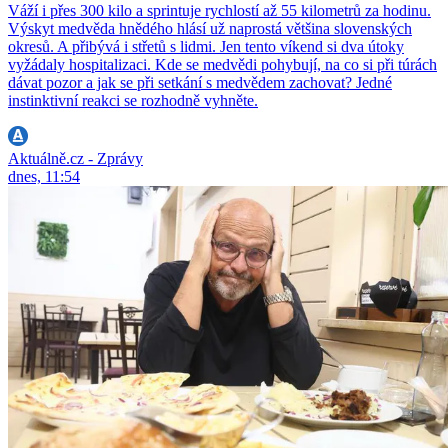
Váží i přes 300 kilo a sprintuje rychlostí až 55 kilometrů za hodinu.
Výskyt medvěda hnědého hlásí už naprostá většina slovenských
okresů. A přibývá i střetů s lidmi. Jen tento víkend si dva útoky
vyžádaly hospitalizaci. Kde se medvědi pohybují, na co si při túrách
dávat pozor a jak se při setkání s medvědem zachovat? Jedné
instinktivní reakci se rozhodně vyhněte.
Aktuálně.cz - Zprávy
dnes, 11:54