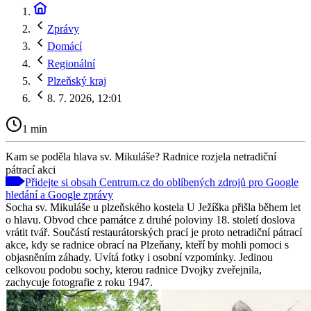
Zprávy
Domácí
Regionální
Plzeňský kraj
8. 7. 2026, 12:01
1 min
Kam se poděla hlava sv. Mikuláše? Radnice rozjela netradiční
pátrací akci
Přidejte si obsah Centrum.cz do oblíbených zdrojů pro Google
hledání a Google zprávy
Socha sv. Mikuláše u plzeňského kostela U Ježíška přišla během let
o hlavu. Obvod chce památce z druhé poloviny 18. století doslova
vrátit tvář. Součástí restaurátorských prací je proto netradiční pátrací
akce, kdy se radnice obrací na Plzeňany, kteří by mohli pomoci s
objasněním záhady. Uvítá fotky i osobní vzpomínky. Jedinou
celkovou podobu sochy, kterou radnice Dvojky zveřejnila,
zachycuje fotografie z roku 1947.