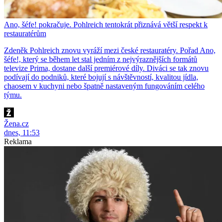
Ano, šéfe! pokračuje. Pohlreich tentokrát přiznává větší respekt k
restauratérům
Zdeněk Pohlreich znovu vyráží mezi české restauratéry. Pořad Ano,
šéfe!, který se během let stal jedním z nejvýraznějších formátů
televize Prima, dostane další premiérové díly. Diváci se tak znovu
podívají do podniků, které bojují s návštěvností, kvalitou jídla,
chaosem v kuchyni nebo špatně nastaveným fungováním celého
týmu.
Žena.cz
dnes, 11:53
Reklama