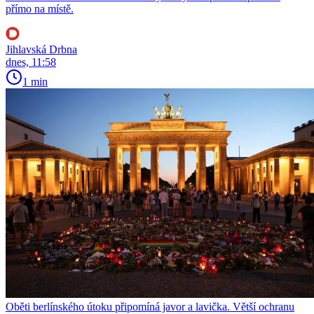
přímo na místě.
Jihlavská Drbna
dnes, 11:58
1 min
Oběti berlínského útoku připomíná javor a lavička. Větší ochranu