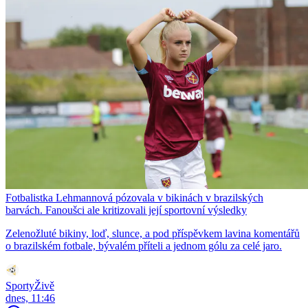
Fotbalistka Lehmannová pózovala v bikinách v brazilských
barvách. Fanoušci ale kritizovali její sportovní výsledky
Zelenožluté bikiny, loď, slunce, a pod příspěvkem lavina komentářů
o brazilském fotbale, bývalém příteli a jednom gólu za celé jaro.
SportyŽivě
dnes, 11:46