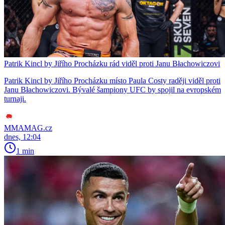
Patrik Kincl by Jiřího Procházku rád viděl proti Janu Błachowiczovi
Patrik Kincl by Jiřího Procházku místo Paula Costy raději viděl proti
Janu Błachowiczovi. Bývalé šampiony UFC by spojil na evropském
turnaji.
MMAMAG.cz
dnes, 12:04
1 min