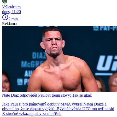
Výletárium
dnes, 11:20
2 min
Reklama
Nate Diaz odpověděl Paulovi třemi slovy: Tak se ukaž
Jake Paul si pro plánovaný debut v MMA vybral Natea Diaze a
obvinil ho, že se zápasu vyhýbá. Bývalá hvězda UFC mu teď na síti
X stručně vzkázala, aby za ní přišel.