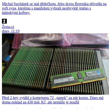
Michal Suchánek se stal dědečkem. Jeho dcera Berenika přivedla na
svět syna, kterému s manželem vybrali neobvyklé jméno s
latinskými kořeny.
Žena.cz
dnes, 11:19
Před 2 lety vytáhl z kontejneru 72 „ramek“ za pár korun. Dnes má
doma poklad za 430 tisíc Kč, ale nemůže je použít