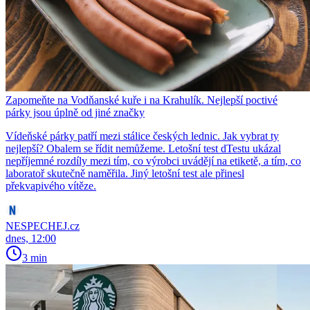
Zapomeňte na Vodňanské kuře i na Krahulík. Nejlepší poctivé
párky jsou úplně od jiné značky
Vídeňské párky patří mezi stálice českých lednic. Jak vybrat ty
nejlepší? Obalem se řídit nemůžeme. Letošní test dTestu ukázal
nepříjemné rozdíly mezi tím, co výrobci uvádějí na etiketě, a tím, co
laboratoř skutečně naměřila. Jiný letošní test ale přinesl
překvapivého vítěze.
NESPECHEJ.cz
dnes, 12:00
3 min