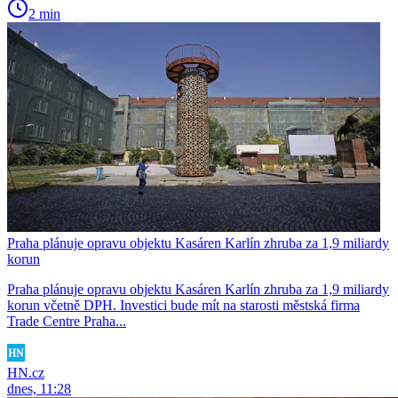
2 min
Praha plánuje opravu objektu Kasáren Karlín zhruba za 1,9 miliardy
korun
Praha plánuje opravu objektu Kasáren Karlín zhruba za 1,9 miliardy
korun včetně DPH. Investici bude mít na starosti městská firma
Trade Centre Praha...
HN.cz
dnes, 11:28