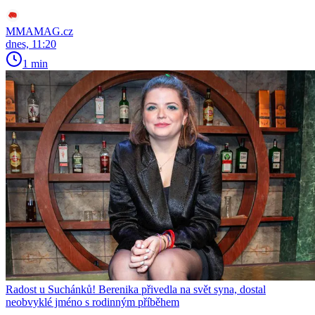
MMAMAG.cz
dnes, 11:20
1 min
Radost u Suchánků! Berenika přivedla na svět syna, dostal
neobvyklé jméno s rodinným příběhem