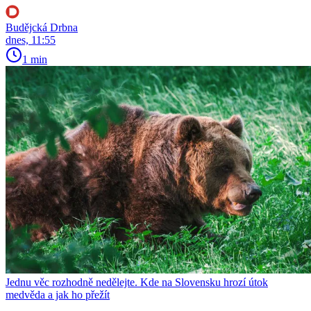
Budějcká Drbna
dnes, 11:55
1 min
Jednu věc rozhodně nedělejte. Kde na Slovensku hrozí útok
medvěda a jak ho přežít