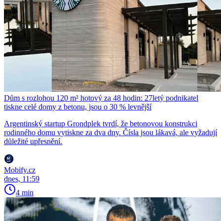
Dům s rozlohou 120 m² hotový za 48 hodin: 27letý podnikatel
tiskne celé domy z betonu, jsou o 30 % levnější
Argentinský startup Grondplek tvrdí, že betonovou konstrukci
rodinného domu vytiskne za dva dny. Čísla jsou lákavá, ale vyžadují
důležité upřesnění.
Mobify.cz
dnes, 11:59
4 min