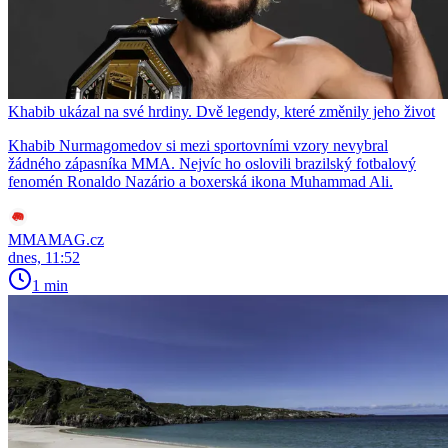
Khabib ukázal na své hrdiny. Dvě legendy, které změnily jeho život
Khabib Nurmagomedov si mezi sportovními vzory nevybral
žádného zápasníka MMA. Nejvíc ho oslovili brazilský fotbalový
fenomén Ronaldo Nazário a boxerská ikona Muhammad Ali.
MMAMAG.cz
dnes, 11:52
1 min