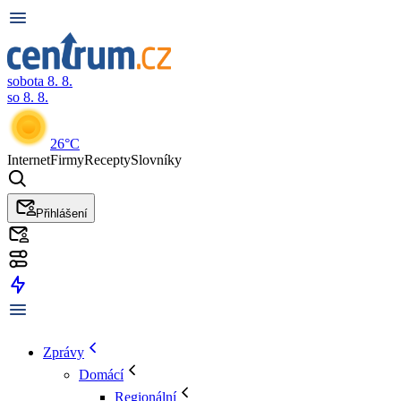
sobota 8. 8.
so 8. 8.
26°C
Internet
Firmy
Recepty
Slovníky
Přihlášení
Zprávy
Domácí
Regionální