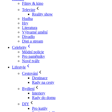
Filmy & kino
Televize
Reality show
Hudba
Hry
Literatura
Výtvarné umění
Divadlo
Digi a stream
Celebrity
Módní policie
Pro pamětníky
Nové tváře
Lifestyle
Cestování
Destinace
Rady na cesty
Bydlení
Interiery
Rady do domu
DIY
Pro kutily