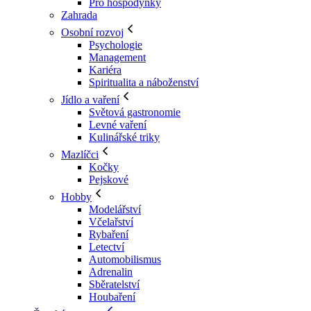
Pro hospodyňky
Zahrada
Osobní rozvoj
Psychologie
Management
Kariéra
Spiritualita a náboženství
Jídlo a vaření
Světová gastronomie
Levné vaření
Kulinářské triky
Mazlíčci
Kočky
Pejskové
Hobby
Modelářství
Včelařství
Rybaření
Letectví
Automobilismus
Adrenalin
Sběratelství
Houbaření