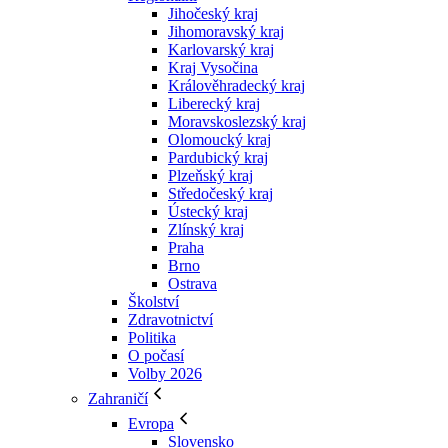
Jihočeský kraj
Jihomoravský kraj
Karlovarský kraj
Kraj Vysočina
Králověhradecký kraj
Liberecký kraj
Moravskoslezský kraj
Olomoucký kraj
Pardubický kraj
Plzeňský kraj
Středočeský kraj
Ústecký kraj
Zlínský kraj
Praha
Brno
Ostrava
Školství
Zdravotnictví
Politika
O počasí
Volby 2026
Zahraničí
Evropa
Slovensko