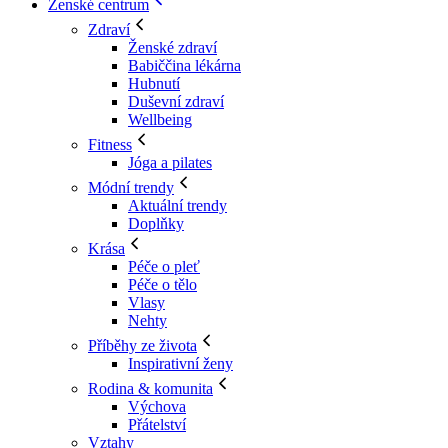
Ženské centrum
Zdraví
Ženské zdraví
Babiččina lékárna
Hubnutí
Duševní zdraví
Wellbeing
Fitness
Jóga a pilates
Módní trendy
Aktuální trendy
Doplňky
Krása
Péče o pleť
Péče o tělo
Vlasy
Nehty
Příběhy ze života
Inspirativní ženy
Rodina & komunita
Výchova
Přátelství
Vztahy