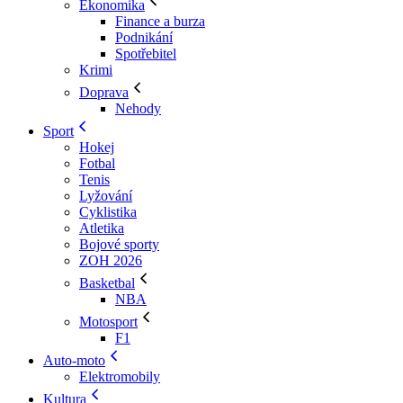
Ekonomika
Finance a burza
Podnikání
Spotřebitel
Krimi
Doprava
Nehody
Sport
Hokej
Fotbal
Tenis
Lyžování
Cyklistika
Atletika
Bojové sporty
ZOH 2026
Basketbal
NBA
Motosport
F1
Auto-moto
Elektromobily
Kultura