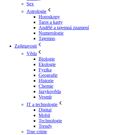
Sex
Astrologie
Horoskopy
Tarot a karty
Andělé a tajemná znamení
Numerologie
Tajemno
Zajímavosti
Věda
Biologie
Ekologie
Fyzika
Geografie
Historie
Chemie
Jazykověda
Vesmír
IT a technologie
Digital
Mobil
Technologie
Trendy
True crime