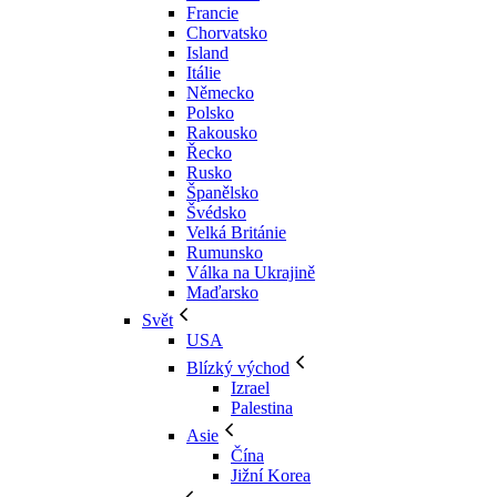
Francie
Chorvatsko
Island
Itálie
Německo
Polsko
Rakousko
Řecko
Rusko
Španělsko
Švédsko
Velká Británie
Rumunsko
Válka na Ukrajině
Maďarsko
Svět
USA
Blízký východ
Izrael
Palestina
Asie
Čína
Jižní Korea