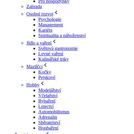
Pro hospodyňky
Zahrada
Osobní rozvoj
Psychologie
Management
Kariéra
Spiritualita a náboženství
Jídlo a vaření
Světová gastronomie
Levné vaření
Kulinářské triky
Mazlíčci
Kočky
Pejskové
Hobby
Modelářství
Včelařství
Rybaření
Letectví
Automobilismus
Adrenalin
Sběratelství
Houbaření