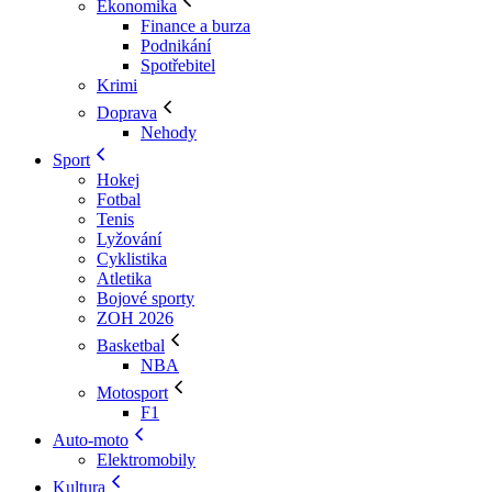
Ekonomika
Finance a burza
Podnikání
Spotřebitel
Krimi
Doprava
Nehody
Sport
Hokej
Fotbal
Tenis
Lyžování
Cyklistika
Atletika
Bojové sporty
ZOH 2026
Basketbal
NBA
Motosport
F1
Auto-moto
Elektromobily
Kultura