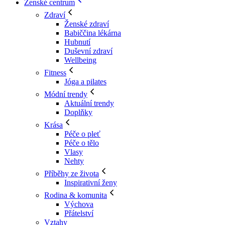
Ženské centrum
Zdraví
Ženské zdraví
Babiččina lékárna
Hubnutí
Duševní zdraví
Wellbeing
Fitness
Jóga a pilates
Módní trendy
Aktuální trendy
Doplňky
Krása
Péče o pleť
Péče o tělo
Vlasy
Nehty
Příběhy ze života
Inspirativní ženy
Rodina & komunita
Výchova
Přátelství
Vztahy