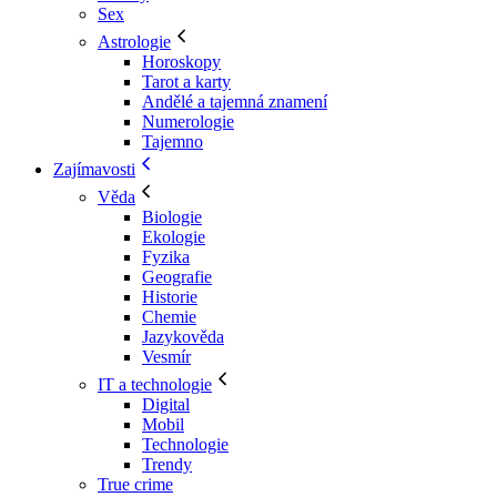
Sex
Astrologie
Horoskopy
Tarot a karty
Andělé a tajemná znamení
Numerologie
Tajemno
Zajímavosti
Věda
Biologie
Ekologie
Fyzika
Geografie
Historie
Chemie
Jazykověda
Vesmír
IT a technologie
Digital
Mobil
Technologie
Trendy
True crime