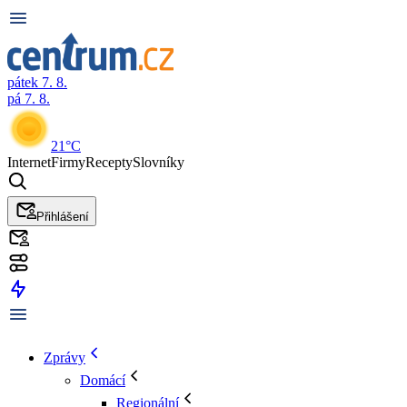
pátek 7. 8.
pá 7. 8.
21°C
Internet
Firmy
Recepty
Slovníky
Přihlášení
Zprávy
Domácí
Regionální