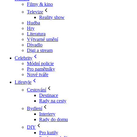
Filmy & kino
Televize
Reality show
Hudba
Hry
Literatura
Výtvarné umění
Divadlo
Digi a stream
Celebrity
Módní policie
Pro pamětníky
Nové tváře
Lifestyle
Cestování
Destinace
Rady na cesty
Bydlení
Interiery
Rady do domu
DIY
Pro kutily