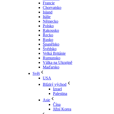
Francie
Chorvatsko
Island
Itálie
Německo
Polsko
Rakousko
Řecko
Rusko
Španělsko
Švédsko
Velká Británie
Rumunsko
Válka na Ukrajině
Maďarsko
Svět
USA
Blízký východ
Izrael
Palestina
Asie
Čína
Jižní Korea