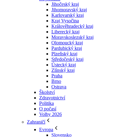
Jihočeský kraj
Jihomoravský kraj
Karlovarský kraj
Kraj Vysočina
Králověhradecký kraj
Liberecký kraj
Moravskoslezský kraj
Olomoucký kraj
Pardubický kraj
Plzeňský kraj
Středočeský kraj
Ústecký kraj
Zlínský kraj
Praha
Brno
Ostrava
Školství
Zdravotnictví
Politika
O počasí
Volby 2026
Zahraničí
Evropa
Slovensko