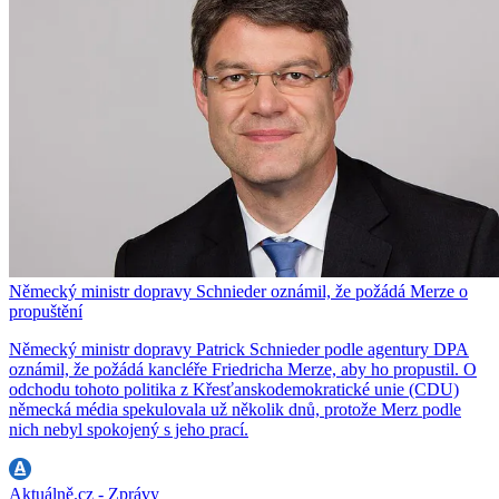
Německý ministr dopravy Schnieder oznámil, že požádá Merze o
propuštění
Německý ministr dopravy Patrick Schnieder podle agentury DPA
oznámil, že požádá kancléře Friedricha Merze, aby ho propustil. O
odchodu tohoto politika z Křesťanskodemokratické unie (CDU)
německá média spekulovala už několik dnů, protože Merz podle
nich nebyl spokojený s jeho prací.
Aktuálně.cz - Zprávy