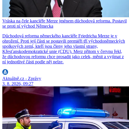
Vráska na čele kancléře Merze jménem důchodová reforma. Postavil
se proti ní východ Německa
Důchodová reforma německého kancléře Friedricha Merze je v
ohrožení. Proti její části se postavili premiéři tří východoněmeckých
spolkových zemí, kteří jsou členy jeho vlastní strany,
Křesťanskodemokratické unie (CDU). Merz přitom v červnu řekl,
že důchodovou reformu chce prosadit jako celek, měnit a vyjímat z
ní jednotlivé části podle něj nelze.
Aktuálně.cz - Zprávy
3. 8. 2026, 09:27