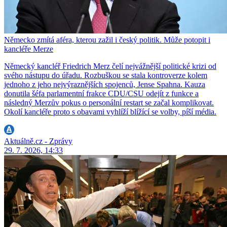
Německo zmítá aféra, kterou zažil i český politik. Může potopit i
kancléře Merze
Německý kancléř Friedrich Merz čelí nejvážnější politické krizi od
svého nástupu do úřadu. Rozbuškou se stala kontroverze kolem
jednoho z jeho nejvýraznějších spojenců, Jense Spahna. Kauza
donutila šéfa parlamentní frakce CDU/CSU odejít z funkce a
následný Merzův pokus o personální restart se začal komplikovat.
Okolí kancléře proto s obavami vyhlíží blížící se volby, píší média.
Aktuálně.cz - Zprávy
29. 7. 2026, 14:33