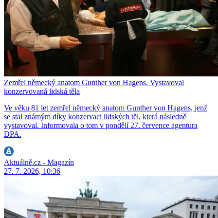
Zemřel německý anatom Gunther von Hagens. Vystavoval
konzervovaná lidská těla
Ve věku 81 let zemřel německý anatom Gunther von Hagens, jenž
se stal známým díky konzervaci lidských těl, která následně
vystavoval. Informovala o tom v pondělí 27. července agentura
DPA.
Aktuálně.cz - Magazín
27. 7. 2026, 10:36