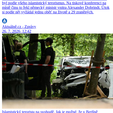
byl podle všeho islamistický terorismus. Na tiskové konferenci na
místě činu to řekl německý ministr vnitra Alexander Dobrindt. Útok
si podle něj vyžádal jednu oběť na životě a 29 zraněných.
Aktuálně.cz - Zprávy
26. 7. 2026, 12:42
Islamistický terorista na svobodě. Jak je možné, že v Berlíně