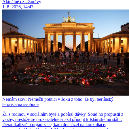
Aktuálně.cz - Zprávy
1. 8. 2026, 14:43
Nemám slov! Němečtí politici v šoku z toho, že byl berlínský
terorista na svobodě
Žil s rodinou v sociálním bytě a pobíral dávky. Soud ho propustil z
vazby, přestože se prokazatelně snažil připojit k Islámskému státu.
Deradikalizační organizace, kam docházel na konzultace,