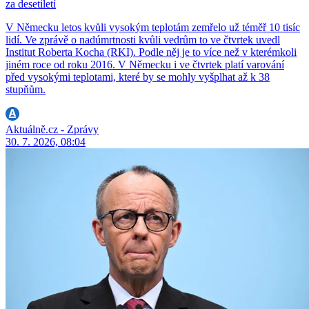
za desetiletí
V Německu letos kvůli vysokým teplotám zemřelo už téměř 10 tisíc
lidí. Ve zprávě o nadúmrtnosti kvůli vedrům to ve čtvrtek uvedl
Institut Roberta Kocha (RKI). Podle něj je to více než v kterémkoli
jiném roce od roku 2016. V Německu i ve čtvrtek platí varování
před vysokými teplotami, které by se mohly vyšplhat až k 38
stupňům.
Aktuálně.cz - Zprávy
30. 7. 2026, 08:04