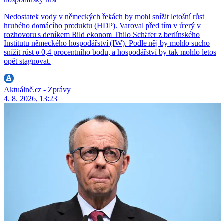
Nedostatek vody v německých řekách by mohl snížit letošní růst
hrubého domácího produktu (HDP). Varoval před tím v úterý v
rozhovoru s deníkem Bild ekonom Thilo Schäfer z berlínského
Institutu německého hospodářství (IW). Podle něj by mohlo sucho
snížit růst o 0,4 procentního bodu, a hospodářství by tak mohlo letos
opět stagnovat.
Aktuálně.cz - Zprávy
4. 8. 2026, 13:23