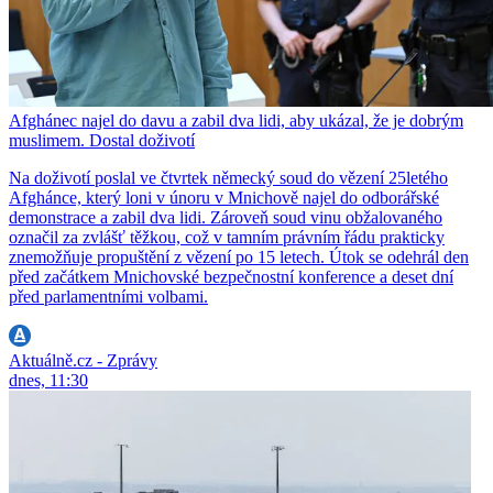
Afghánec najel do davu a zabil dva lidi, aby ukázal, že je dobrým
muslimem. Dostal doživotí
Na doživotí poslal ve čtvrtek německý soud do vězení 25letého
Afghánce, který loni v únoru v Mnichově najel do odborářské
demonstrace a zabil dva lidi. Zároveň soud vinu obžalovaného
označil za zvlášť těžkou, což v tamním právním řádu prakticky
znemožňuje propuštění z vězení po 15 letech. Útok se odehrál den
před začátkem Mnichovské bezpečnostní konference a deset dní
před parlamentními volbami.
Aktuálně.cz - Zprávy
dnes, 11:30