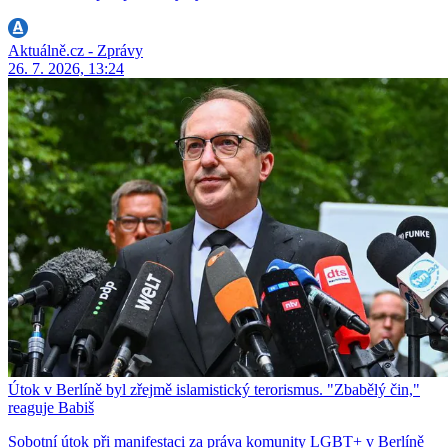
Aktuálně.cz - Zprávy
26. 7. 2026, 13:24
Útok v Berlíně byl zřejmě islamistický terorismus. "Zbabělý čin,"
reaguje Babiš
Sobotní útok při manifestaci za práva komunity LGBT+ v Berlíně