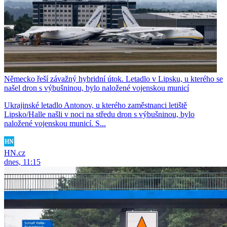
Německo řeší závažný hybridní útok. Letadlo v Lipsku, u kterého se
našel dron s výbušninou, bylo naložené vojenskou municí
Ukrajinské letadlo Antonov, u kterého zaměstnanci letiště
Lipsko/Halle našli v noci na středu dron s výbušninou, bylo
naložené vojenskou municí. S...
HN.cz
dnes, 11:15