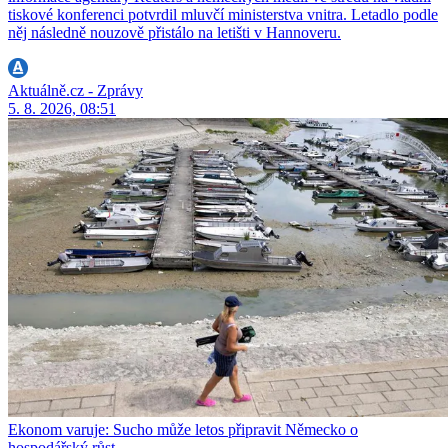
tiskové konferenci potvrdil mluvčí ministerstva vnitra. Letadlo podle
něj následně nouzově přistálo na letišti v Hannoveru.
Aktuálně.cz - Zprávy
5. 8. 2026, 08:51
Ekonom varuje: Sucho může letos připravit Německo o
hospodářský růst