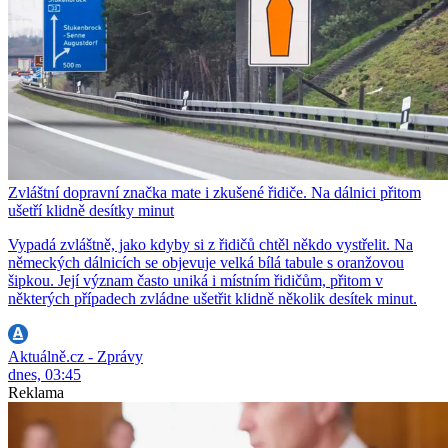
Zvláštní dopravní značka mate i zkušené řidiče. Na dálnici přitom
ušetří klidně desítky minut
Vypadá zvláštně, jako kdyby si z řidičů chtěl někdo vystřelit. Na
německých dálnicích se objevuje velká bílá tabule s oranžovou
šipkou. Její význam často uniká i místním řidičům, přitom v
některých případech zvládne ušetřit klidně několik desítek minut.
Aktuálně.cz - Zprávy
dnes, 03:45
Reklama