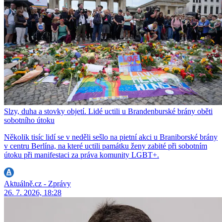
Slzy, duha a stovky objetí. Lidé uctili u Brandenburské brány oběti
sobotního útoku
Několik tisíc lidí se v neděli sešlo na pietní akci u Braniborské brány
v centru Berlína, na které uctili památku ženy zabité při sobotním
útoku při manifestaci za práva komunity LGBT+.
Aktuálně.cz - Zprávy
26. 7. 2026, 18:28