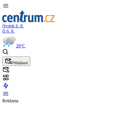
čtvrtek 6. 8.
čt 6. 8.
28°C
Přihlášení
Reklama