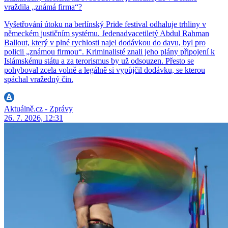
vraždila „známá firma“?
Vyšetřování útoku na berlínský Pride festival odhaluje trhliny v
německém justičním systému. Jedenadvacetiletý Abdul Rahman
Ballout, který v plné rychlosti najel dodávkou do davu, byl pro
policii „známou firmou“. Kriminalisté znali jeho plány připojení k
Islámskému státu a za terorismus by už odsouzen. Přesto se
pohyboval zcela volně a legálně si vypůjčil dodávku, se kterou
spáchal vražedný čin.
Aktuálně.cz - Zprávy
26. 7. 2026, 12:31