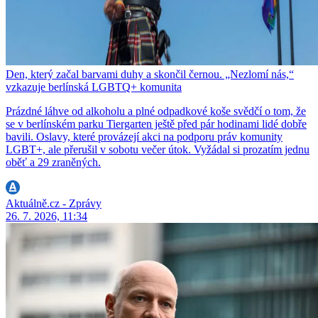
Den, který začal barvami duhy a skončil černou. „Nezlomí nás,“
vzkazuje berlínská LGBTQ+ komunita
Prázdné láhve od alkoholu a plné odpadkové koše svědčí o tom, že
se v berlínském parku Tiergarten ještě před pár hodinami lidé dobře
bavili. Oslavy, které provázejí akci na podporu práv komunity
LGBT+, ale přerušil v sobotu večer útok. Vyžádal si prozatím jednu
oběť a 29 zraněných.
Aktuálně.cz - Zprávy
26. 7. 2026, 11:34