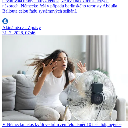
nevarovala úřady, i když věděla, že trvá na extrémistických
názorech. Německo řeší v případu berlínského teroristy Abdulla
Ballouta celou řadu systémových selhání.
Aktuálně.cz - Zprávy
31. 7. 2026, 07:46
V Německu letos kvůli vedrům zemřelo téměř 10 tisíc lidí, nejvíce