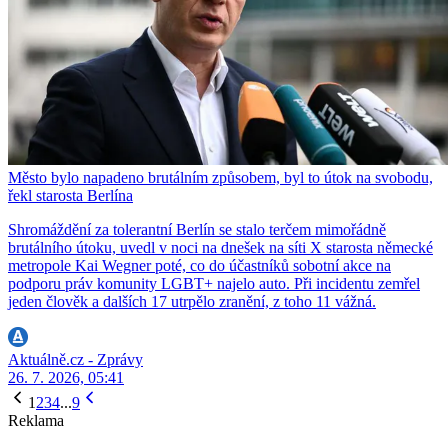
Město bylo napadeno brutálním způsobem, byl to útok na svobodu,
řekl starosta Berlína
Shromáždění za tolerantní Berlín se stalo terčem mimořádně
brutálního útoku, uvedl v noci na dnešek na síti X starosta německé
metropole Kai Wegner poté, co do účastníků sobotní akce na
podporu práv komunity LGBT+ najelo auto. Při incidentu zemřel
jeden člověk a dalších 17 utrpělo zranění, z toho 11 vážná.
Aktuálně.cz - Zprávy
26. 7. 2026, 05:41
1
2
3
4
...
9
Reklama