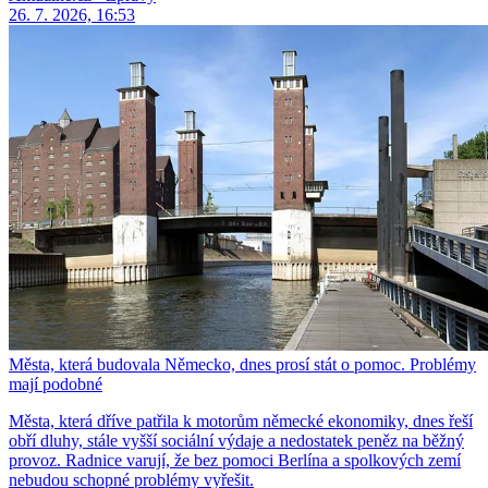
26. 7. 2026, 16:53
Města, která budovala Německo, dnes prosí stát o pomoc. Problémy
mají podobné
Města, která dříve patřila k motorům německé ekonomiky, dnes řeší
obří dluhy, stále vyšší sociální výdaje a nedostatek peněz na běžný
provoz. Radnice varují, že bez pomoci Berlína a spolkových zemí
nebudou schopné problémy vyřešit.