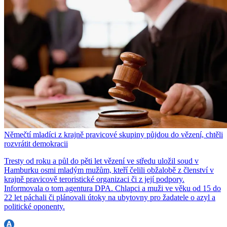
Němečtí mladíci z krajně pravicové skupiny půjdou do vězení, chtěli
rozvrátit demokracii
Tresty od roku a půl do pěti let vězení ve středu uložil soud v
Hamburku osmi mladým mužům, kteří čelili obžalobě z členství v
krajně pravicově teroristické organizaci či z její podpory.
Informovala o tom agentura DPA. Chlapci a muži ve věku od 15 do
22 let páchali či plánovali útoky na ubytovny pro žadatele o azyl a
politické oponenty.