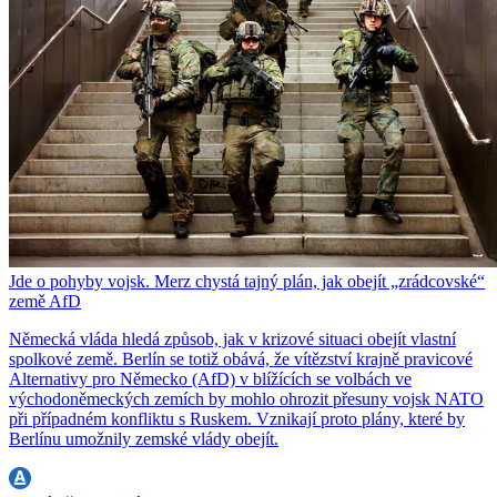
Jde o pohyby vojsk. Merz chystá tajný plán, jak obejít „zrádcovské“
země AfD
Německá vláda hledá způsob, jak v krizové situaci obejít vlastní
spolkové země. Berlín se totiž obává, že vítězství krajně pravicové
Alternativy pro Německo (AfD) v blížících se volbách ve
východoněmeckých zemích by mohlo ohrozit přesuny vojsk NATO
při případném konfliktu s Ruskem. Vznikají proto plány, které by
Berlínu umožnily zemské vlády obejít.