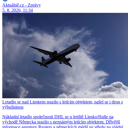
Aktuálně.cz - Zprávy
5. 8. 2026, 11:34
Letadlo se nad Lipskem srazilo s letícím objektem, našel se i dron s
výbušninou
Nákladní letadlo společnosti DHL se u letiště Lipsko/Halle na
východě Německa srazilo s neznámým letícím objektem. Dřívější
informace agentury Reuters a německých médií ve středu na vládní