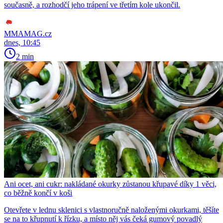
současně, a rozhodčí jeho trápení ve třetím kole ukončil.
MMAMAG.cz
dnes, 10:45
2 min
Ani ocet, ani cukr: nakládané okurky zůstanou křupavé díky 1 věci,
co běžně končí v koši
Otevřete v lednu sklenici s vlastnoručně naloženými okurkami, těšíte
se na to křupnutí k řízku, a místo něj vás čeká gumový povadlý