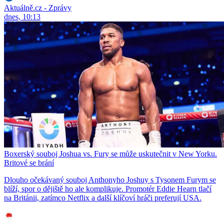
Aktuálně.cz - Zprávy
dnes, 10:13
Boxerský souboj Joshua vs. Fury se může uskutečnit v New Yorku.
Britové se brání
Dlouho očekávaný souboj Anthonyho Joshuy s Tysonem Furym se
blíží, spor o dějiště ho ale komplikuje. Promotér Eddie Hearn tlačí
na Británii, zatímco Netflix a další klíčoví hráči preferují USA.