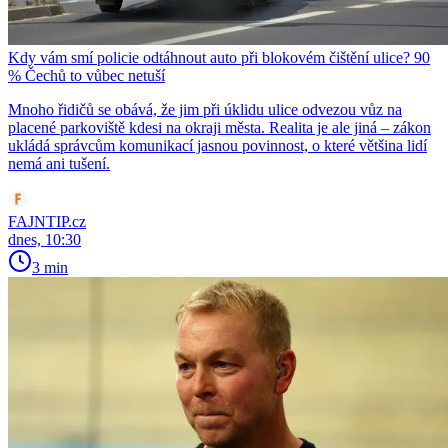
Kdy vám smí policie odtáhnout auto při blokovém čištění ulice? 90
% Čechů to vůbec netuší
Mnoho řidičů se obává, že jim při úklidu ulice odvezou vůz na
placené parkoviště kdesi na okraji města. Realita je ale jiná – zákon
ukládá správcům komunikací jasnou povinnost, o které většina lidí
nemá ani tušení.
FAJNTIP.cz
dnes, 10:30
3 min