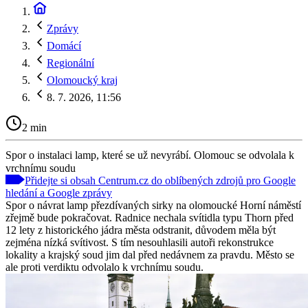
Zprávy
Domácí
Regionální
Olomoucký kraj
8. 7. 2026, 11:56
2 min
Spor o instalaci lamp, které se už nevyrábí. Olomouc se odvolala k
vrchnímu soudu
Přidejte si obsah Centrum.cz do oblíbených zdrojů pro Google
hledání a Google zprávy
Spor o návrat lamp přezdívaných sirky na olomoucké Horní náměstí
zřejmě bude pokračovat. Radnice nechala svítidla typu Thorn před
12 lety z historického jádra města odstranit, důvodem měla být
zejména nízká svítivost. S tím nesouhlasili autoři rekonstrukce
lokality a krajský soud jim dal před nedávnem za pravdu. Město se
ale proti verdiktu odvolalo k vrchnímu soudu.