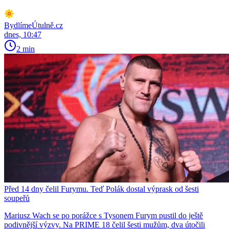
BydlímeÚtulně.cz
dnes, 10:47
2 min
Před 14 dny čelil Furymu. Teď Polák dostal výprask od šesti
soupeřů
Mariusz Wach se po porážce s Tysonem Furym pustil do ještě
podivnější výzvy. Na PRIME 18 čelil šesti mužům, dva útočili