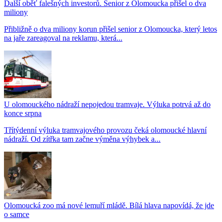
Další oběť falešných investorů. Senior z Olomoucka přišel o dva
miliony
Přibližně o dva miliony korun přišel senior z Olomoucka, který letos
na jaře zareagoval na reklamu, která...
U olomouckého nádraží nepojedou tramvaje. Výluka potrvá až do
konce srpna
Třítýdenní výluka tramvajového provozu čeká olomoucké hlavní
nádraží. Od zítřka tam začne výměna výhybek a...
Olomoucká zoo má nové lemuří mládě. Bílá hlava napovídá, že jde
o samce