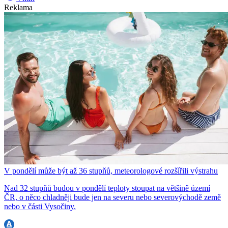
Reklama
V pondělí může být až 36 stupňů, meteorologové rozšířili výstrahu
Nad 32 stupňů budou v pondělí teploty stoupat na většině území
ČR, o něco chladněji bude jen na severu nebo severovýchodě země
nebo v části Vysočiny.