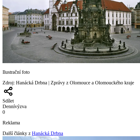
Ilustrační foto
Zdroj
:
Hanácká Drbna | Zprávy z Olomouce a Olomouckého kraje
Sdílet
Denní
výzva
0
Reklama
Další články z
Hanácká Drbna