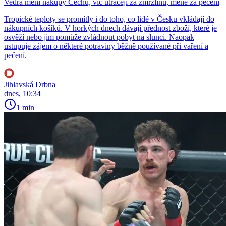
Vedra mění nákupy Čechů, víc utrácejí za zmrzlinu, méně za pečení
Tropické teploty se promítly i do toho, co lidé v Česku vkládají do
nákupních košíků. V horkých dnech dávají přednost zboží, které je
osvěží nebo jim pomůže zvládnout pobyt na slunci. Naopak
ustupuje zájem o některé potraviny běžně používané při vaření a
pečení.
Jihlavská Drbna
dnes, 10:34
1 min