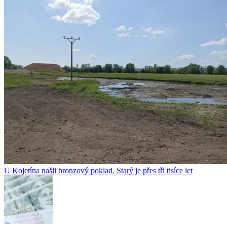
U Kojetína našli bronzový poklad. Starý je přes tři tisíce let