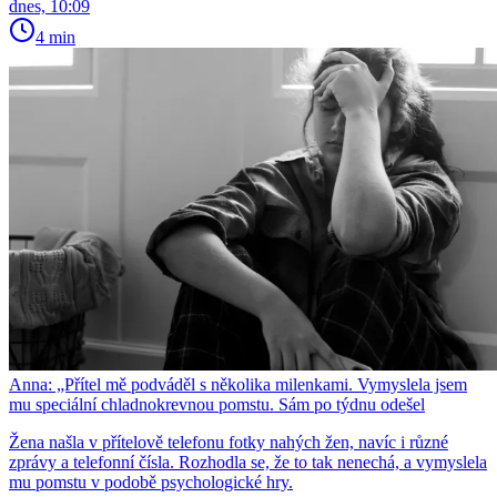
dnes, 10:09
4 min
Anna: „Přítel mě podváděl s několika milenkami. Vymyslela jsem
mu speciální chladnokrevnou pomstu. Sám po týdnu odešel
Žena našla v přítelově telefonu fotky nahých žen, navíc i různé
zprávy a telefonní čísla. Rozhodla se, že to tak nenechá, a vymyslela
mu pomstu v podobě psychologické hry.