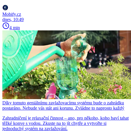
Mobify.cz
dnes, 10:49
4 min
Díky tomuto geniálnímu zavlažovacímu systému bude o zahrádku
postaráno. Nebude vás stát ani korunu. Zvládne to naprosto každý
Zahradničení je relaxační činnost – ano, pro někoho, koho baví tahat
těžké konve s vodou. Zkuste na to jít chytře a vytvořte si
jednoduchý systém na zavlažování.