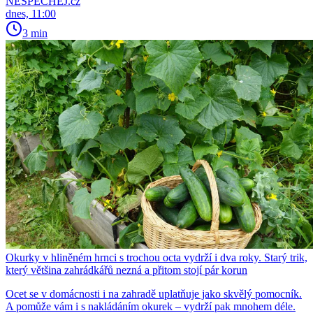
NESPECHEJ.cz
dnes, 11:00
3 min
Okurky v hliněném hrnci s trochou octa vydrží i dva roky. Starý trik,
který většina zahrádkářů nezná a přitom stojí pár korun
Ocet se v domácnosti i na zahradě uplatňuje jako skvělý pomocník.
A pomůže vám i s nakládáním okurek – vydrží pak mnohem déle.