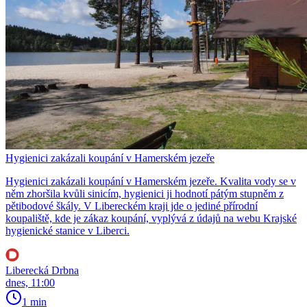
Hygienici zakázali koupání v Hamerském jezeře
Hygienici zakázali koupání v Hamerském jezeře. Kvalita vody se v
něm zhoršila kvůli sinicím, hygienici ji hodnotí pátým stupněm z
pětibodové škály. V Libereckém kraji jde o jediné přírodní
koupaliště, kde je zákaz koupání, vyplývá z údajů na webu Krajské
hygienické stanice v Liberci.
Liberecká Drbna
dnes, 11:00
1 min