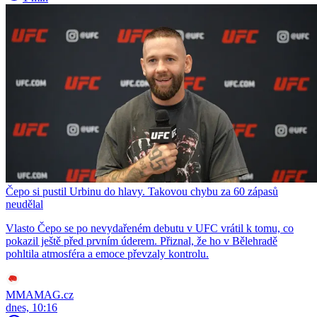
Čepo si pustil Urbinu do hlavy. Takovou chybu za 60 zápasů
neudělal
Vlasto Čepo se po nevydařeném debutu v UFC vrátil k tomu, co
pokazil ještě před prvním úderem. Přiznal, že ho v Bělehradě
pohltila atmosféra a emoce převzaly kontrolu.
MMAMAG.cz
dnes, 10:16