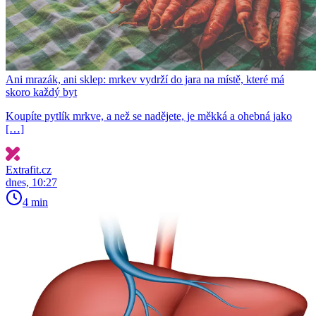
Ani mrazák, ani sklep: mrkev vydrží do jara na místě, které má
skoro každý byt
Koupíte pytlík mrkve, a než se nadějete, je měkká a ohebná jako
[…]
Extrafit.cz
dnes, 10:27
4 min