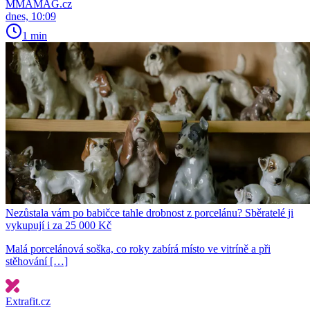
MMAMAG.cz
dnes, 10:09
1 min
Nezůstala vám po babičce tahle drobnost z porcelánu? Sběratelé ji
vykupují i za 25 000 Kč
Malá porcelánová soška, co roky zabírá místo ve vitríně a při
stěhování […]
Extrafit.cz