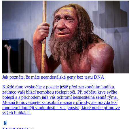
Jak poznáte, že máte neandertálské geny bez testu DNA
Každé ráno vyskočíte z postele ještě před zazvoněním budíku,
zatímco vaši blízcí nemohou rozlepit oči. Při odběru krve syčíte
bolestí a s příchodem jara vás ochromí nesnesitelná senná rýma.
Možná to považujete za osobní rozmary přírody, ale pravda leží
mnohem hlouběji v minulosti – v tajemství, které nosíte přímo ve
svých buňkách.