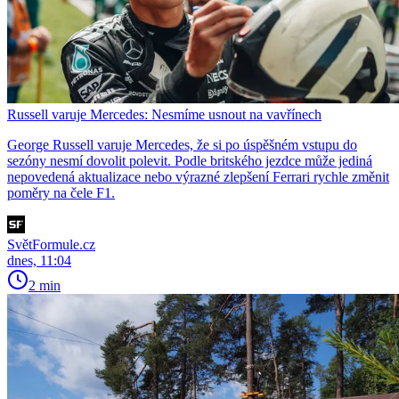
Russell varuje Mercedes: Nesmíme usnout na vavřínech
George Russell varuje Mercedes, že si po úspěšném vstupu do
sezóny nesmí dovolit polevit. Podle britského jezdce může jediná
nepovedená aktualizace nebo výrazné zlepšení Ferrari rychle změnit
poměry na čele F1.
SvětFormule.cz
dnes, 11:04
2 min