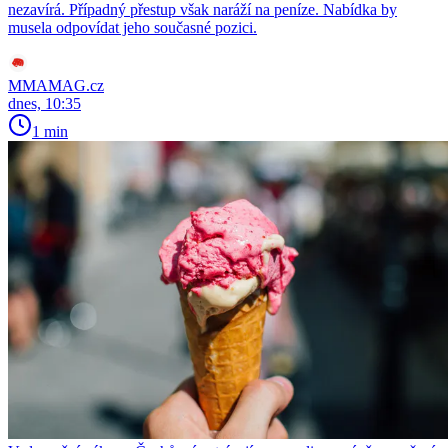
nezavírá. Případný přestup však naráží na peníze. Nabídka by
musela odpovídat jeho současné pozici.
MMAMAG.cz
dnes, 10:35
1 min