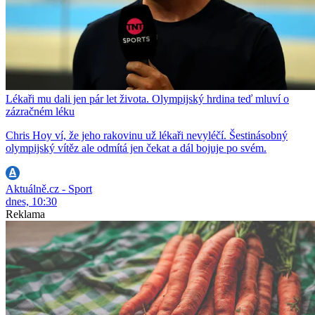
Lékaři mu dali jen pár let života. Olympijský hrdina teď mluví o
zázračném léku
Chris Hoy ví, že jeho rakovinu už lékaři nevyléčí. Šestinásobný
olympijský vítěz ale odmítá jen čekat a dál bojuje po svém.
Aktuálně.cz - Sport
dnes, 10:30
Reklama