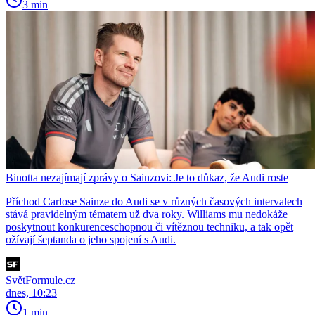
3 min
Binotta nezajímají zprávy o Sainzovi: Je to důkaz, že Audi roste
Příchod Carlose Sainze do Audi se v různých časových intervalech
stává pravidelným tématem už dva roky. Williams mu nedokáže
poskytnout konkurenceschopnou či vítěznou techniku, a tak opět
ožívají šeptanda o jeho spojení s Audi.
SvětFormule.cz
dnes, 10:23
1 min