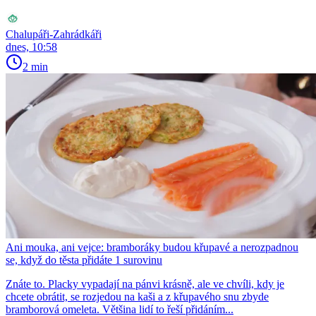
Chalupáři-Zahrádkáři
dnes, 10:58
2 min
Ani mouka, ani vejce: bramboráky budou křupavé a nerozpadnou
se, když do těsta přidáte 1 surovinu
Znáte to. Placky vypadají na pánvi krásně, ale ve chvíli, kdy je
chcete obrátit, se rozjedou na kaši a z křupavého snu zbyde
bramborová omeleta. Většina lidí to řeší přidáním...