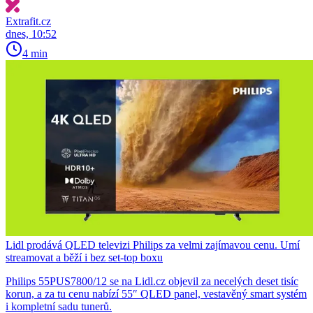
Extrafit.cz
dnes, 10:52
4 min
Lidl prodává QLED televizi Philips za velmi zajímavou cenu. Umí
streamovat a běží i bez set-top boxu
Philips 55PUS7800/12 se na Lidl.cz objevil za necelých deset tisíc
korun, a za tu cenu nabízí 55″ QLED panel, vestavěný smart systém
i kompletní sadu tunerů.