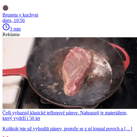
Bruneta v kuchyni
dnes, 10:56
3 min
Reklama
Češi vyhazují klasické teflonové pánve. Nahrazují je materiálem,
který vydrží i 50 let
Kolikrát jste už vyhodili pánev, protože se z ní loupal povrch a […]