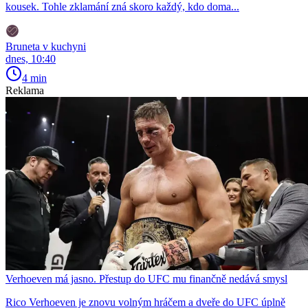
kousek. Tohle zklamání zná skoro každý, kdo doma...
Bruneta v kuchyni
dnes, 10:40
4 min
Reklama
Verhoeven má jasno. Přestup do UFC mu finančně nedává smysl
Rico Verhoeven je znovu volným hráčem a dveře do UFC úplně