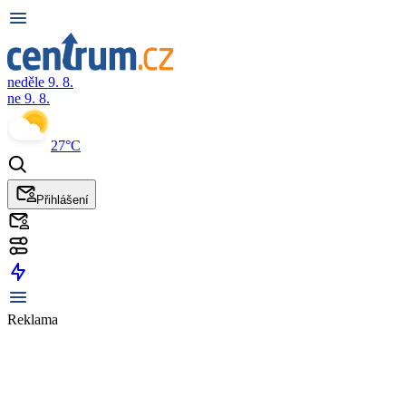
neděle 9. 8.
ne 9. 8.
27°C
Přihlášení
Reklama