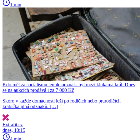
1 min
Kdo měl za socialismu tenhle odznak, byl mezi klukama král. Dnes
se na aukcích prodává i za 7 000 Kč
Skoro v každé domácnosti leží po rodičích nebo prarodičích
krabička plná odznaků. […]
Extrafit.cz
dnes, 10:15
4 min