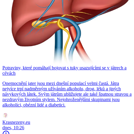
Potraviny, které pomáhají bojovat s tuky usazujícími se v játrech a
cévách
Onemocnění jater jsou mezi dnešní populací velmi častá. Játra
nejvíce trpí nadměrným užíváním alkoholu, drog, léků a jiných
návykových látek. Svým játrům ubližujete ale také špatnou stravou a
nezdravým životním stylem. Nejohroženějšími skupinami jsou
alkoholici, obézní lidé a diabetici.
Krasnezeny.eu
dnes, 10:26