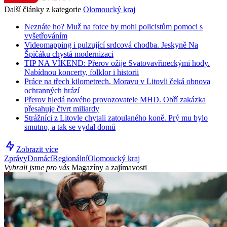
Další články z kategorie
Olomoucký kraj
Neznáte ho? Muž na fotce by mohl policistům pomoci s
vyšetřováním
Videomapping i pulzující srdcová chodba. Jeskyně Na
Špičáku chystá modernizaci
TIP NA VÍKEND: Přerov ožije Svatovavřineckými hody.
Nabídnou koncerty, folklor i historii
Práce na třech kilometrech. Moravu v Litovli čeká obnova
ochranných hrází
Přerov hledá nového provozovatele MHD. Obří zakázka
přesahuje čtvrt miliardy
Strážníci z Litovle chytali zatoulaného koně. Prý mu bylo
smutno, a tak se vydal domů
Zobrazit více
Zprávy
Domácí
Regionální
Olomoucký kraj
Vybrali jsme pro vás
Magazíny a zajímavosti