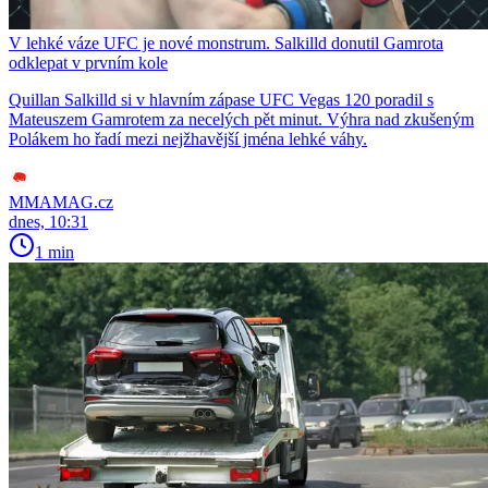
V lehké váze UFC je nové monstrum. Salkilld donutil Gamrota
odklepat v prvním kole
Quillan Salkilld si v hlavním zápase UFC Vegas 120 poradil s
Mateuszem Gamrotem za necelých pět minut. Výhra nad zkušeným
Polákem ho řadí mezi nejžhavější jména lehké váhy.
MMAMAG.cz
dnes, 10:31
1 min