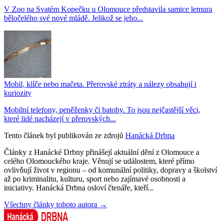
V Zoo na Svatém Kopečku u Olomouce představila samice lemura
běločelého své nové mládě. Jelikož se jeho...
Mobil, klíče nebo mačeta. Přerovské ztráty a nálezy obsahují i
kuriozity
Mobilní telefony, peněženky či batohy. To jsou nejčastější věci,
které lidé nacházejí v přerovských...
Tento článek byl publikován ze zdrojů
Hanácká Drbna
Články z Hanácké Drbny přinášejí aktuální dění z Olomouce a
celého Olomouckého kraje. Věnují se událostem, které přímo
ovlivňují život v regionu – od komunální politiky, dopravy a školství
až po kriminalitu, kulturu, sport nebo zajímavé osobnosti a
iniciativy. Hanácká Drbna osloví čtenáře, kteří...
Všechny články tohoto autora →