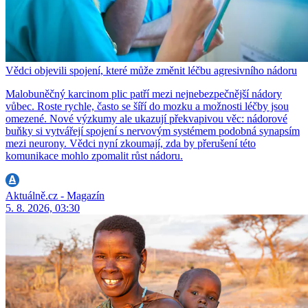
Vědci objevili spojení, které může změnit léčbu agresivního nádoru
Malobuněčný karcinom plic patří mezi nejnebezpečnější nádory
vůbec. Roste rychle, často se šíří do mozku a možnosti léčby jsou
omezené. Nové výzkumy ale ukazují překvapivou věc: nádorové
buňky si vytvářejí spojení s nervovým systémem podobná synapsím
mezi neurony. Vědci nyní zkoumají, zda by přerušení této
komunikace mohlo zpomalit růst nádoru.
Aktuálně.cz - Magazín
5. 8. 2026, 03:30