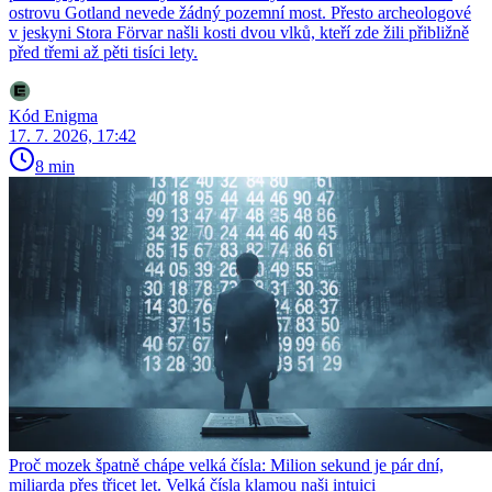
ostrovu Gotland nevede žádný pozemní most. Přesto archeologové
v jeskyni Stora Förvar našli kosti dvou vlků, kteří zde žili přibližně
před třemi až pěti tisíci lety.
Kód Enigma
17. 7. 2026, 17:42
8 min
Proč mozek špatně chápe velká čísla: Milion sekund je pár dní,
miliarda přes třicet let. Velká čísla klamou naši intuici