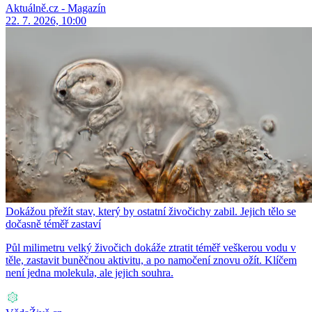
Aktuálně.cz - Magazín
22. 7. 2026, 10:00
Dokážou přežít stav, který by ostatní živočichy zabil. Jejich tělo se
dočasně téměř zastaví
Půl milimetru velký živočich dokáže ztratit téměř veškerou vodu v
těle, zastavit buněčnou aktivitu, a po namočení znovu ožít. Klíčem
není jedna molekula, ale jejich souhra.