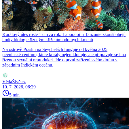
Korálový útes roste 1 cm za rok. Laboratoř u Tanzanie zkouší obejít
limity biologie řízeným křížením odolných kmenů
Na ostrově Praslin na Seychelách funguje od května 2025
pevninské centrum, které korály nejen klonuje, ale připravuje se i na
řízenou sexuální reprodukci. Jde o první zařízení svého druhu v
západním Indickém oceánu.
VědaŽivě.cz
10. 7. 2026, 06:29
5 min