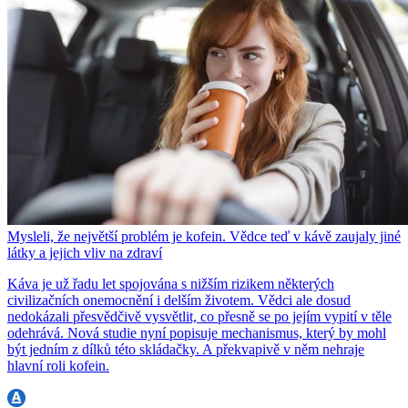
Mysleli, že největší problém je kofein. Vědce teď v kávě zaujaly jiné
látky a jejich vliv na zdraví
Káva je už řadu let spojována s nižším rizikem některých
civilizačních onemocnění i delším životem. Vědci ale dosud
nedokázali přesvědčivě vysvětlit, co přesně se po jejím vypití v těle
odehrává. Nová studie nyní popisuje mechanismus, který by mohl
být jedním z dílků této skládačky. A překvapivě v něm nehraje
hlavní roli kofein.