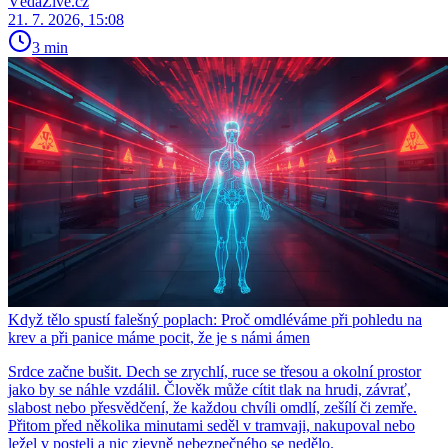
VědaŽivě.cz
21. 7. 2026, 15:08
3 min
Když tělo spustí falešný poplach: Proč omdléváme při pohledu na
krev a při panice máme pocit, že je s námi ámen
Srdce začne bušit. Dech se zrychlí, ruce se třesou a okolní prostor
jako by se náhle vzdálil. Člověk může cítit tlak na hrudi, závrať,
slabost nebo přesvědčení, že každou chvíli omdlí, zešílí či zemře.
Přitom před několika minutami seděl v tramvaji, nakupoval nebo
ležel v posteli a nic zjevně nebezpečného se nedělo.