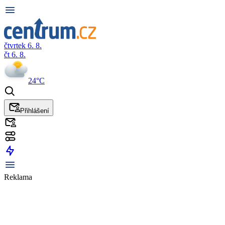
čtvrtek 6. 8.
čt 6. 8.
24°C
Přihlášení
Reklama