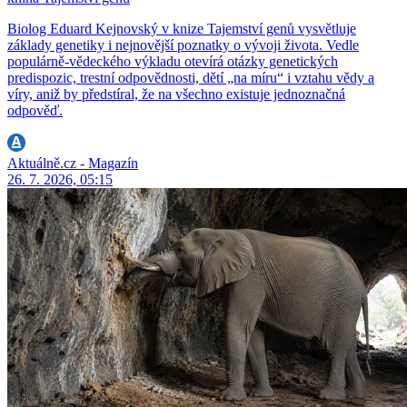
Biolog Eduard Kejnovský v knize Tajemství genů vysvětluje
základy genetiky i nejnovější poznatky o vývoji života. Vedle
populárně-vědeckého výkladu otevírá otázky genetických
predispozic, trestní odpovědnosti, dětí „na míru“ i vztahu vědy a
víry, aniž by předstíral, že na všechno existuje jednoznačná
odpověď.
Aktuálně.cz - Magazín
26. 7. 2026, 05:15