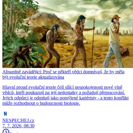
Absurdně zavádějící: Proč se někteří vědci domnívají, že by měla
být evoluční teorie aktualizována
Hlavní proud evoluční teorie čelí sílící nespokojenosti nové vlně
vědců, kteří poukazují na její nedostatky a požadují přepracování.
Jejich odpůrci je odmítají jako pomýlené kariéristy - a tento konflikt
může rozhodnout o budoucnosti biologie.
NESPECHEJ.cz
7. 7. 2026, 08:30