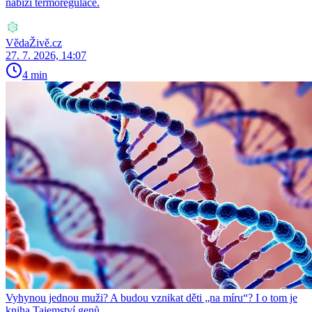
nabízí termoregulace.
VědaŽivě.cz
27. 7. 2026, 14:07
4 min
Vyhynou jednou muži? A budou vznikat děti „na míru“? I o tom je
kniha Tajemství genů