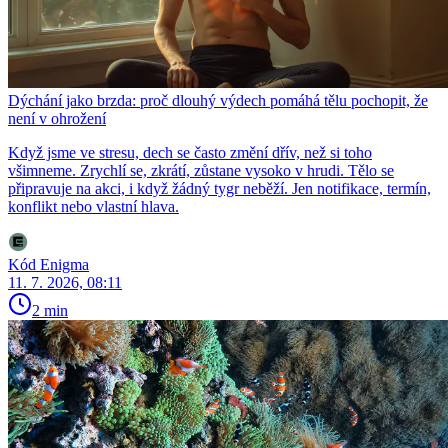
Dýchání jako brzda: proč dlouhý výdech pomáhá tělu pochopit, že
není v ohrožení
Když jsme ve stresu, dech se často změní dřív, než si toho
všimneme. Zrychlí se, zkrátí, zůstane vysoko v hrudi. Tělo se
připravuje na akci, i když žádný tygr neběží. Jen notifikace, termín,
konflikt nebo vlastní hlava.
Kód Enigma
11. 7. 2026, 08:11
2 min