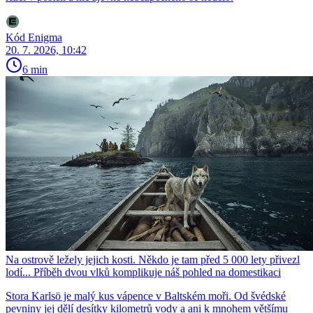
Kód Enigma
20. 7. 2026, 10:42
6 min
Na ostrově ležely jejich kosti. Někdo je tam před 5 000 lety přivezl
lodí... Příběh dvou vlků komplikuje náš pohled na domestikaci
Stora Karlsö je malý kus vápence v Baltském moři. Od švédské
pevniny jej dělí desítky kilometrů vody a ani k mnohem většímu