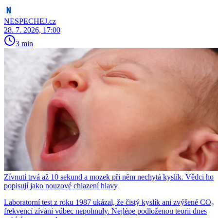
NESPECHEJ.cz
28. 7. 2026, 17:00
3 min
Zívnutí trvá až 10 sekund a mozek při něm nechytá kyslík. Vědci ho
popisují jako nouzové chlazení hlavy
Laboratorní test z roku 1987 ukázal, že čistý kyslík ani zvýšené CO₂
frekvencí zívání vůbec nepohnuly. Nejlépe podloženou teorii dnes