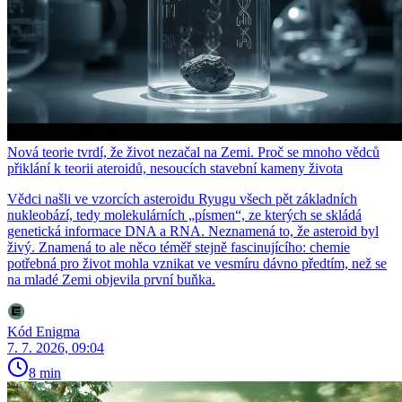
Nová teorie tvrdí, že život nezačal na Zemi. Proč se mnoho vědců
přiklání k teorii ateroidů, nesoucích stavební kameny života
Vědci našli ve vzorcích asteroidu Ryugu všech pět základních
nukleobází, tedy molekulárních „písmen“, ze kterých se skládá
genetická informace DNA a RNA. Neznamená to, že asteroid byl
živý. Znamená to ale něco téměř stejně fascinujícího: chemie
potřebná pro život mohla vznikat ve vesmíru dávno předtím, než se
na mladé Zemi objevila první buňka.
Kód Enigma
7. 7. 2026, 09:04
8 min