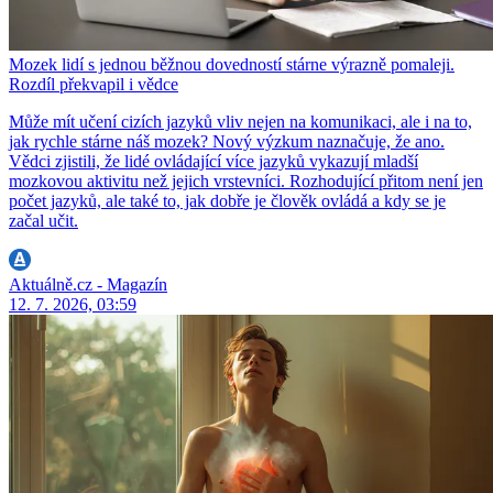
Mozek lidí s jednou běžnou dovedností stárne výrazně pomaleji.
Rozdíl překvapil i vědce
Může mít učení cizích jazyků vliv nejen na komunikaci, ale i na to,
jak rychle stárne náš mozek? Nový výzkum naznačuje, že ano.
Vědci zjistili, že lidé ovládající více jazyků vykazují mladší
mozkovou aktivitu než jejich vrstevníci. Rozhodující přitom není jen
počet jazyků, ale také to, jak dobře je člověk ovládá a kdy se je
začal učit.
Aktuálně.cz - Magazín
12. 7. 2026, 03:59