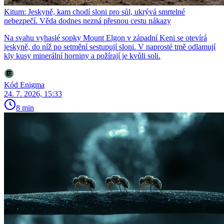
Kitum: Jeskyně, kam chodí sloni pro sůl, ukrývá smrtelné
nebezpečí. Věda dodnes nezná přesnou cestu nákazy
Na svahu vyhaslé sopky Mount Elgon v západní Keni se otevírá
jeskyně, do níž po setmění sestupují sloni. V naprosté tmě odlamují
kly kusy minerální horniny a požírají je kvůli soli.
Kód Enigma
24. 7. 2026, 15:33
8 min