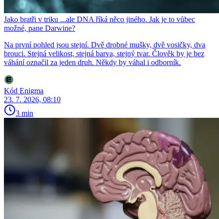
Jako bratři v triku ...ale DNA říká něco jiného. Jak je to vůbec
možné, pane Darwine?
Na první pohled jsou stejní. Dvě drobné mušky, dvě vosičky, dva
brouci. Stejná velikost, stejná barva, stejný tvar. Člověk by je bez
váhání označil za jeden druh. Někdy by váhal i odborník.
Kód Enigma
23. 7. 2026, 08:10
3 min