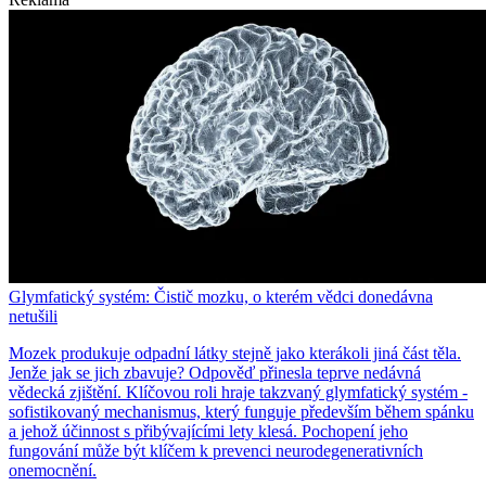
Glymfatický systém: Čistič mozku, o kterém vědci donedávna
netušili
Mozek produkuje odpadní látky stejně jako kterákoli jiná část těla.
Jenže jak se jich zbavuje? Odpověď přinesla teprve nedávná
vědecká zjištění. Klíčovou roli hraje takzvaný glymfatický systém -
sofistikovaný mechanismus, který funguje především během spánku
a jehož účinnost s přibývajícími lety klesá. Pochopení jeho
fungování může být klíčem k prevenci neurodegenerativních
onemocnění.