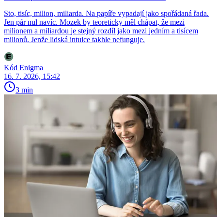
Sto, tisíc, milion, miliarda. Na papíře vypadají jako spořádaná řada.
Jen pár nul navíc. Mozek by teoreticky měl chápat, že mezi
milionem a miliardou je stejný rozdíl jako mezi jedním a tisícem
milionů. Jenže lidská intuice takhle nefunguje.
Kód Enigma
16. 7. 2026, 15:42
3 min