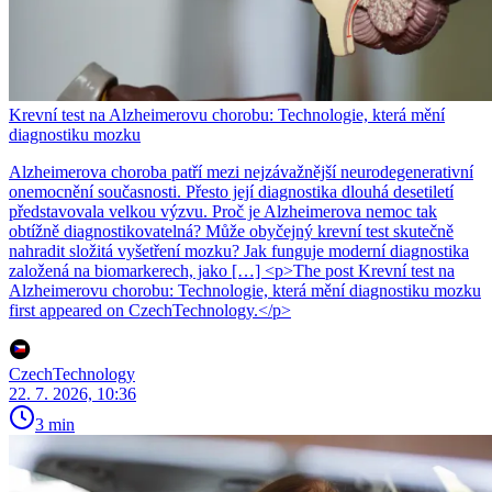
Krevní test na Alzheimerovu chorobu: Technologie, která mění
diagnostiku mozku
Alzheimerova choroba patří mezi nejzávažnější neurodegenerativní
onemocnění současnosti. Přesto její diagnostika dlouhá desetiletí
představovala velkou výzvu. Proč je Alzheimerova nemoc tak
obtížně diagnostikovatelná? Může obyčejný krevní test skutečně
nahradit složitá vyšetření mozku? Jak funguje moderní diagnostika
založená na biomarkerech, jako […] <p>The post Krevní test na
Alzheimerovu chorobu: Technologie, která mění diagnostiku mozku
first appeared on CzechTechnology.</p>
CzechTechnology
22. 7. 2026, 10:36
3 min