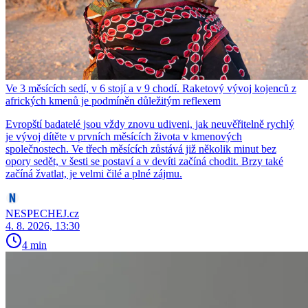
Ve 3 měsících sedí, v 6 stojí a v 9 chodí. Raketový vývoj kojenců z
afrických kmenů je podmíněn důležitým reflexem
Evropští badatelé jsou vždy znovu udiveni, jak neuvěřitelně rychlý
je vývoj dítěte v prvních měsících života v kmenových
společnostech. Ve třech měsících zůstává již několik minut bez
opory sedět, v šesti se postaví a v devíti začíná chodit. Brzy také
začíná žvatlat, je velmi čilé a plné zájmu.
NESPECHEJ.cz
4. 8. 2026, 13:30
4 min