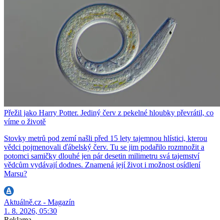
Přežil jako Harry Potter. Jediný červ z pekelné hloubky převrátil, co
víme o životě
Stovky metrů pod zemí našli před 15 lety tajemnou hlístici, kterou
vědci pojmenovali ďábelský červ. Tu se jim podařilo rozmnožit a
potomci samičky dlouhé jen pár desetin milimetru svá tajemství
vědcům vydávají dodnes. Znamená její život i možnost osídlení
Marsu?
Aktuálně.cz - Magazín
1. 8. 2026, 05:30
Reklama