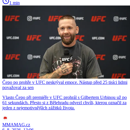
1 min
Čepo po prohře v UFC neskrýval emoce. Nástup před 25 tisíci lidmi
považoval za sen
Vlasto Čepo při premiéře v UFC prohrál s Gilbertem Urbinou už po
61 sekundách. Přesto si z Bělehradu odvezl chvíli, kterou označil za
jeden z nejemotivnějších zážitků života.
MMAMAG.cz
6. 8. 2026, 13:06