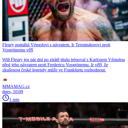
Fleury pomáhá Vémolovi s návratem. Ir Terminátorovi proti
Vosgrönemu věří
Will Fleury jen pár dní po ztrátě titulu trénoval s Karlosem Vémolou
před jeho návratem proti Fredericu Vosgrönemu. Ir věří, že
zkušenost české legendy může ve Frankfurtu rozhodnout.
MMAMAG.cz
dnes, 10:09
1 min