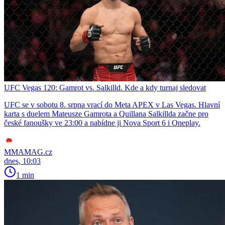
UFC Vegas 120: Gamrot vs. Salkilld. Kde a kdy turnaj sledovat
UFC se v sobotu 8. srpna vrací do Meta APEX v Las Vegas. Hlavní
karta s duelem Mateusze Gamrota a Quillana Salkillda začne pro
české fanoušky ve 23:00 a nabídne ji Nova Sport 6 i Oneplay.
MMAMAG.cz
dnes, 10:03
1 min