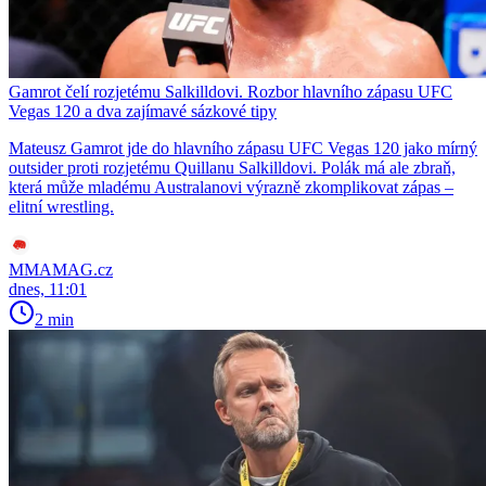
Gamrot čelí rozjetému Salkilldovi. Rozbor hlavního zápasu UFC
Vegas 120 a dva zajímavé sázkové tipy
Mateusz Gamrot jde do hlavního zápasu UFC Vegas 120 jako mírný
outsider proti rozjetému Quillanu Salkilldovi. Polák má ale zbraň,
která může mladému Australanovi výrazně zkomplikovat zápas –
elitní wrestling.
MMAMAG.cz
dnes, 11:01
2 min