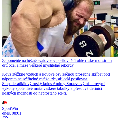
Zapomeňte na běžné svalovce v posilovně. Tohle ruské monstrum
drtí ocel a maže veškeré myslitelné rekordy
Když ztěžkne vzduch a kovové osy začnou prosebně skřípat pod
náporem neuvěřitelné zátěže, zbystří celá posilovna.
Stopadesátikilový ruský kolos Andrey Smaev svými surovými
výkony spolehlivě maže veškeré tabulky a přesouvá definici
lidských možností do naprostého sci-fi.
SportWin
dnes, 08:01