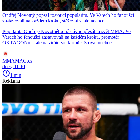
Ondřej Novotný popsal rostoucí popularitu. Ve Varech ho fanoušci
zastavovali na každém kroku, stěžovat si ale nechce
Popularita Ondřeje Novotného už dávno přesáhla svět MMA. Ve
Varech ho fanoušci zastavovali na každém kroku, promotér
OKTAGONu si ale na ztrátu soukromí stěžovat nechce.
MMAMAG.cz
dnes, 11:10
1 min
Reklama