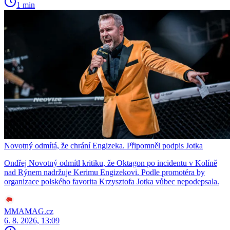
1 min
Novotný odmítá, že chrání Engizeka. Připomněl podpis Jotka
Ondřej Novotný odmítl kritiku, že Oktagon po incidentu v Kolíně
nad Rýnem nadržuje Kerimu Engizekovi. Podle promotéra by
organizace polského favorita Krzysztofa Jotka vůbec nepodepsala.
MMAMAG.cz
6. 8. 2026, 13:09