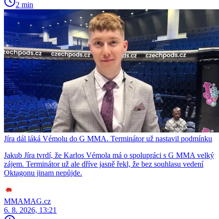
2 min
Jíra dál láká Vémolu do G MMA. Terminátor už nastavil podmínku
Jakub Jíra tvrdí, že Karlos Vémola má o spolupráci s G MMA velký
zájem. Terminátor už ale dříve jasně řekl, že bez souhlasu vedení
Oktagonu jinam nepůjde.
MMAMAG.cz
6. 8. 2026, 13:21