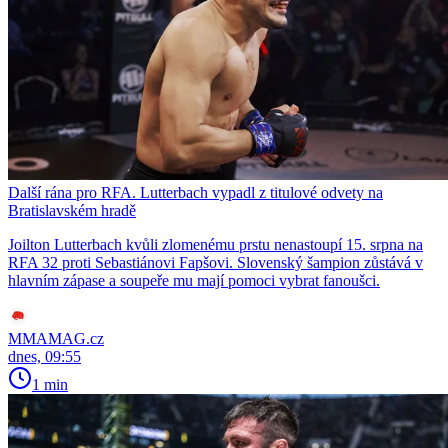
Další rána pro RFA. Lutterbach vypadl z titulové odvety na
Bratislavském hradě
Joilton Lutterbach kvůli zlomenému prstu nenastoupí 15. srpna na
RFA 32 proti Sebastiánovi Fapšovi. Slovenský šampion zůstává v
hlavním zápase a soupeře mu mají pomoci vybrat fanoušci.
MMAMAG.cz
dnes, 09:55
1 min