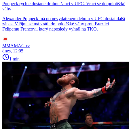
Poppeck rychle dostane druhou šanci v UFC. Vrací se do polotěžké
váhy
Alexander Poppeck má po nevydařeném debutu v UFC dostat další
zápas. V říjnu se má vrátit do polotěžké váhy proti Brazilci
Felipemu Francovi, který naposledy vyhrál na TKO.
MMAMAG.cz
dnes, 12:05
1 min