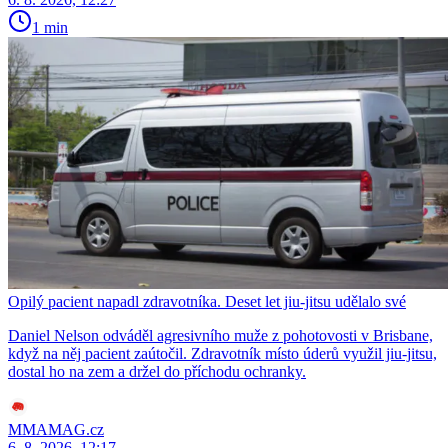
1 min
Opilý pacient napadl zdravotníka. Deset let jiu-jitsu udělalo své
Daniel Nelson odváděl agresivního muže z pohotovosti v Brisbane,
když na něj pacient zaútočil. Zdravotník místo úderů využil jiu-jitsu,
dostal ho na zem a držel do příchodu ochranky.
MMAMAG.cz
6. 8. 2026, 12:17