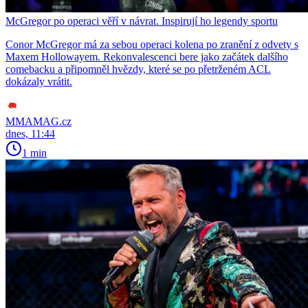
McGregor po operaci věří v návrat. Inspirují ho legendy sportu
Conor McGregor má za sebou operaci kolena po zranění z odvety s
Maxem Hollowayem. Rekonvalescenci bere jako začátek dalšího
comebacku a připomněl hvězdy, které se po přetrženém ACL
dokázaly vrátit.
MMAMAG.cz
dnes, 11:44
1 min