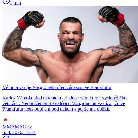
1 min
Vémola varuje Vosgröneho před zápasem ve Frankfurtu
Karlos Vémola před návratem do klece odmítá roli vysloužilého
veterána. Neporaženému Frédéricu Vosgrönemu vzkázal, že ve
Frankfurtu neustoupí ani pod tlakem a půjde mu ublížit.
MMAMAG.cz
6. 8. 2026, 13:14