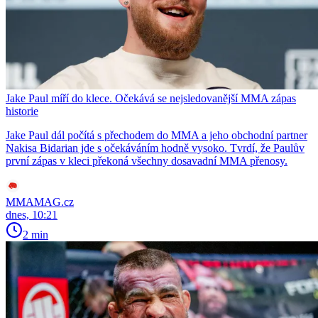
Jake Paul míří do klece. Očekává se nejsledovanější MMA zápas
historie
Jake Paul dál počítá s přechodem do MMA a jeho obchodní partner
Nakisa Bidarian jde s očekáváním hodně vysoko. Tvrdí, že Paulův
první zápas v kleci překoná všechny dosavadní MMA přenosy.
MMAMAG.cz
dnes, 10:21
2 min