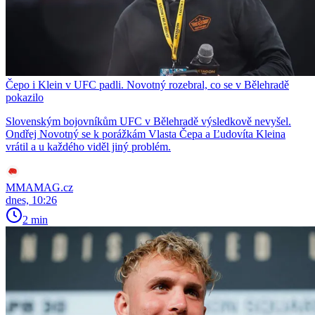
Čepo i Klein v UFC padli. Novotný rozebral, co se v Bělehradě
pokazilo
Slovenským bojovníkům UFC v Bělehradě výsledkově nevyšel.
Ondřej Novotný se k porážkám Vlasta Čepa a Ľudovíta Kleina
vrátil a u každého viděl jiný problém.
MMAMAG.cz
dnes, 10:26
2 min