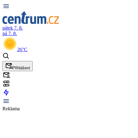
pátek 7. 8.
pá 7. 8.
26°C
Přihlášení
Reklama