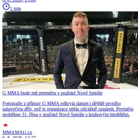
1 min
G MMA bude mít premiéru v pražské Nové Spirále
Fotografie z příprav G MMA odkryla datum i dějiště prvního
galavečera dřív, než je organizace stihla oficiálně oznámit. Premiéra
proběhne 31. října v pražské Nové Spirále s kruhovým hledištěm.
MMAMAG.cz
6. 8. 2026, 12:27