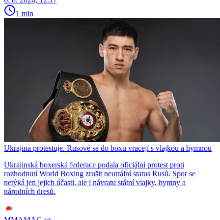
1 min
Ukrajina protestuje. Rusové se do boxu vracejí s vlajkou a hymnou
Ukrajinská boxerská federace podala oficiální protest proti
rozhodnutí World Boxing zrušit neutrální status Rusů. Spor se
netýká jen jejich účasti, ale i návratu státní vlajky, hymny a
národních dresů.
MMAMAG.cz