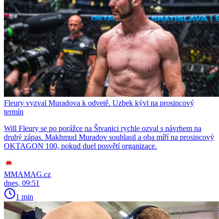
Fleury vyzval Muradova k odvetě. Uzbek kývl na prosincový
termín
Will Fleury se po porážce na Štvanici rychle ozval s návrhem na
druhý zápas. Makhmud Muradov souhlasil a oba míří na prosincový
OKTAGON 100, pokud duel posvětí organizace.
MMAMAG.cz
dnes, 09:51
1 min