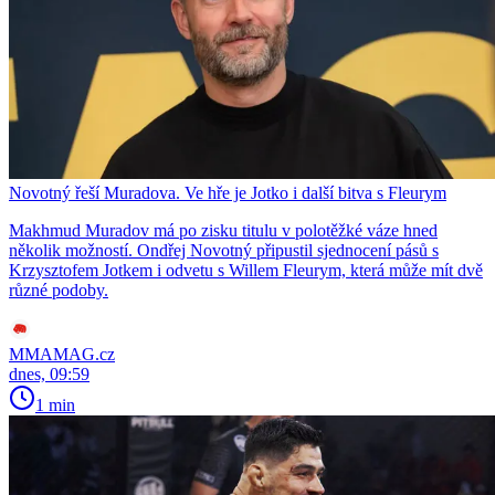
Novotný řeší Muradova. Ve hře je Jotko i další bitva s Fleurym
Makhmud Muradov má po zisku titulu v polotěžké váze hned
několik možností. Ondřej Novotný připustil sjednocení pásů s
Krzysztofem Jotkem i odvetu s Willem Fleurym, která může mít dvě
různé podoby.
MMAMAG.cz
dnes, 09:59
1 min