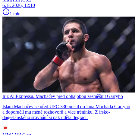
6. 8. 2026, 12:10
1 min
Ir z AliExpressu. Machačev před obhajobou zesměšnil Garryho
Islam Machačev se před UFC 330 pustil do Iana Machada Garryho
a doporučil mu méně rozhovorů a více tréninku. Z irsko-
dagestánského srovnání si pak udělal legraci.
MMAMAG.cz