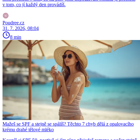
v tom, co jí každý den provádíš.
Poudree.cz
31. 7. 2026, 08:04
8 min
Mažeš se SPF a stejně se spálíš? Těchto 7 chyb dělá z opalovacího
krému drahé tělové mléko