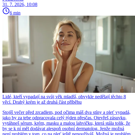
31. 7. 2026, 10:08
6 min
Lidé, kteří vypadají na svůj věk mladší, obvykle nedělají těchto 8
věcí. Drahý krém je až druhá část příběhu
Stojíš večer před zrcadlem, pod očima máš dva stíny a pleť vypadá,
jako by za tebe odpracovala celý týden přesčas. Otevřeš zásuvku,
vytáhneš sérum, krém, masku a malou lahvičku, která stála tolik, že
by se k ní měl dodávat alespoň osobní dermatolog. Jenže možná
není problém v tom, co na pleť ještě nepoužíváš. Možná je problém