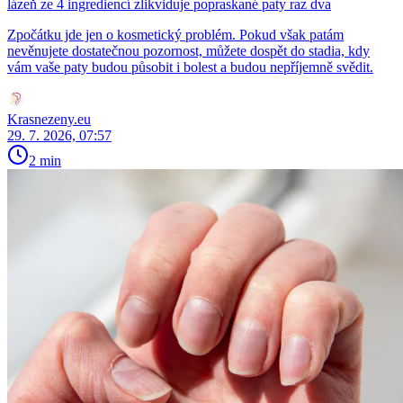
lázeň ze 4 ingrediencí zlikviduje popraskané paty raz dva
Zpočátku jde jen o kosmetický problém. Pokud však patám
nevěnujete dostatečnou pozornost, můžete dospět do stadia, kdy
vám vaše paty budou působit i bolest a budou nepříjemně svědit.
Krasnezeny.eu
29. 7. 2026, 07:57
2 min