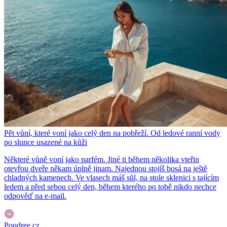
Pět vůní, které voní jako celý den na pobřeží. Od ledové ranní vody
po slunce usazené na kůži
Některé vůně voní jako parfém. Jiné ti během několika vteřin
otevřou dveře někam úplně jinam. Najednou stojíš bosá na ještě
chladných kamenech. Ve vlasech máš sůl, na stole sklenici s tajícím
ledem a před sebou celý den, během kterého po tobě nikdo nechce
odpověď na e-mail.
Poudree.cz