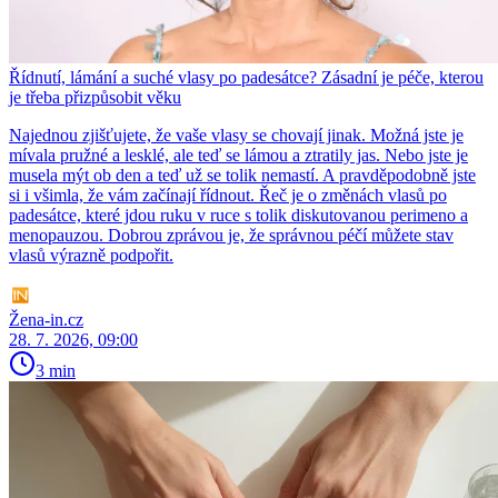
Řídnutí, lámání a suché vlasy po padesátce? Zásadní je péče, kterou
je třeba přizpůsobit věku
Najednou zjišťujete, že vaše vlasy se chovají jinak. Možná jste je
mívala pružné a lesklé, ale teď se lámou a ztratily jas. Nebo jste je
musela mýt ob den a teď už se tolik nemastí. A pravděpodobně jste
si i všimla, že vám začínají řídnout. Řeč je o změnách vlasů po
padesátce, které jdou ruku v ruce s tolik diskutovanou perimeno a
menopauzou. Dobrou zprávou je, že správnou péčí můžete stav
vlasů výrazně podpořit.
Žena-in.cz
28. 7. 2026, 09:00
3 min