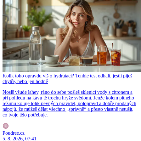
Kolik toho opravdu víš o hydrataci? Tenhle test odhalí, jestli piješ
chytře, nebo jen hodně
Nosíš všude lahev, ráno do sebe pošleš sklenici vody s citronem a
při pohledu na kávu tě trochu hryže svědomí. Jenže kolem pitného
režimu koluje tolik pevných pravidel, polopravd a dobře prodaných
nápojů, že můžeš dělat všechno „správně“ a přesto vlastně netušit,
co tvoje tělo potřebuje.
Poudree.cz
5. 8. 2026, 07:41