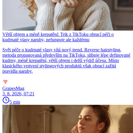
Větší objem a méně krepatění: Trik z TikToku obrací péči o
kudrnaté vlasy naruby, nefunguje ale každému
Svět péče o kudrnaté vlasy vítá nový trend. Reverse hairstyling,
metoda propagovaná především na TikToku, slibuje lépe definované
kudrny, méně krepatění, větší objem i delší výdrž účesu. Místo
klasického vrstvení stylingových produktů však obrací zažitá
pravidla naruby.
GrapesMag
3. 8. 2026, 07:21
5 min