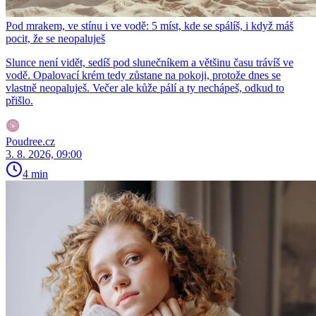
Pod mrakem, ve stínu i ve vodě: 5 míst, kde se spálíš, i když máš
pocit, že se neopaluješ
Slunce není vidět, sedíš pod slunečníkem a většinu času trávíš ve
vodě. Opalovací krém tedy zůstane na pokoji, protože dnes se
vlastně neopaluješ. Večer ale kůže pálí a ty nechápeš, odkud to
přišlo.
Poudree.cz
3. 8. 2026, 09:00
4 min