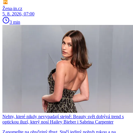
Žena-in.cz
5. 8. 2026, 07:00
3 min
Nehty, které nikdy nevypadají stejně: Beauty svět dobývá trend s
optickou iluzí, který nosí Hailey Bieber i Sabrina Carpenter
Zapomeňte na obyčejný třpyt. Stačí jediný pohyb rukou a na