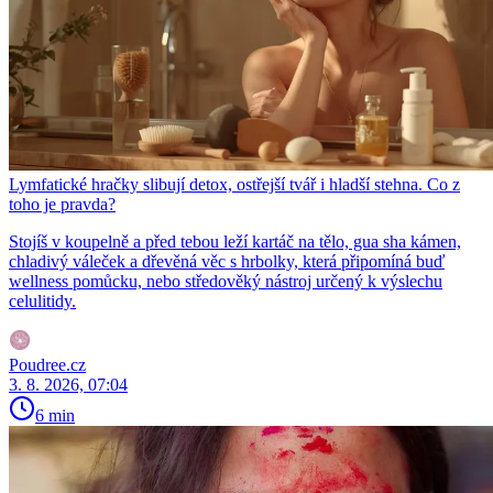
Lymfatické hračky slibují detox, ostřejší tvář i hladší stehna. Co z
toho je pravda?
Stojíš v koupelně a před tebou leží kartáč na tělo, gua sha kámen,
chladivý váleček a dřevěná věc s hrbolky, která připomíná buď
wellness pomůcku, nebo středověký nástroj určený k výslechu
celulitidy.
Poudree.cz
3. 8. 2026, 07:04
6 min