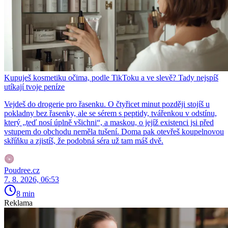
Kupuješ kosmetiku očima, podle TikToku a ve slevě? Tady nejspíš
utíkají tvoje peníze
Vejdeš do drogerie pro řasenku. O čtyřicet minut později stojíš u
pokladny bez řasenky, ale se sérem s peptidy, tvářenkou v odstínu,
který „teď nosí úplně všichni“, a maskou, o jejíž existenci jsi před
vstupem do obchodu neměla tušení. Doma pak otevřeš koupelnovou
skříňku a zjistíš, že podobná séra už tam máš dvě.
Poudree.cz
7. 8. 2026, 06:53
8 min
Reklama