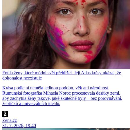
Fotila ženy, které módní svět přehlížel. Její Atlas krásy ukázal, že
dokonalost neexistuje
Krása podle ní neměla jedinou podobu, věk ani národnost.
Rumunská fotografka Mihaela Noroc procestovala desítky zemí,
aby zachytila ženy takové, jaké skutečně byly – bez porovnávání,
žebříčků a univerzálních ideálů.
Žena.cz
31. 7. 2026, 19:40