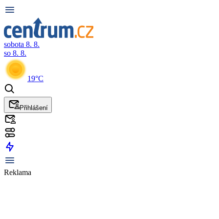
sobota 8. 8.
so 8. 8.
19°C
Přihlášení
Reklama