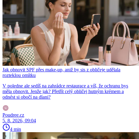
Jak obnovit SPF přes make-up, aniž by sis z obličeje udělala
rozteklou omítku
V poledne ale sedíš na zahrádce restaurace a víš, že ochranu bys
měla obnovit. Jenže jak? Přetřít celý obličej hutným krémem a
odnést si obočí na dlani?
Poudree.cz
5. 8. 2026, 09:04
4 min