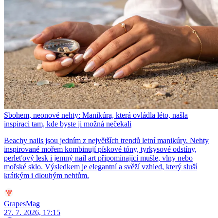
Sbohem, neonové nehty: Manikúra, která ovládla léto, našla
inspiraci tam, kde byste ji možná nečekali
Beachy nails jsou jedním z největších trendů letní manikúry. Nehty
inspirované mořem kombinují pískové tóny, tyrkysové odstíny,
perleťový lesk i jemný nail art připomínající mušle, vlny nebo
mořské sklo. Výsledkem je elegantní a svěží vzhled, který sluší
krátkým i dlouhým nehtům.
GrapesMag
27. 7. 2026, 17:15