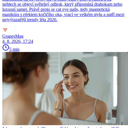
nehtech se objeví světelný odlesk, který připomíná drahokam nebo
luxusní samet. Právě proto se cat eye nails, tedy magnetická
manikúra s efektem kočičího oka, vrací ve velkém stylu a patří mezi
nejvýraznější trendy léta 2026.
GrapesMag
4. 8. 2026, 17:24
5 min