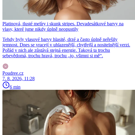
Platinová, tlusté melíry i skunk stripes. Devadesátkové barvy na
vlasy, které jsme nikdy úplně neopustily
Tehdy byly vlasové barvy hlasité, drzé a často úplně neřešily
jemnost. Dnes se vracejí v uhlazenější, chytřejší a nositelnější verzi.
Pořád v nich ale zůstává stejná energie. Taková ta trochu
sebevědomá, trochu hravá, trochu „jo, všimni si mě“.
Poudree.cz
7. 8. 2026, 11:28
6 min