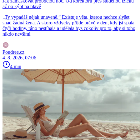
Jak zamaskovat probdělou noc. Od korektoru přes studenou lžičku
až po kýbl na hlavě
„Ty vypadáš nějak unaveně.“ Existuje věta, kterou nechce slyšet
snad žádná žena. A skoro vždycky přijde právě v den, kdy jsi spala
čtyři hodiny, ráno nestíhala a udělala bys cokoliv pro to, aby si toho
nikdo nevšiml.
Poudree.cz
4. 8. 2026, 07:06
4 min