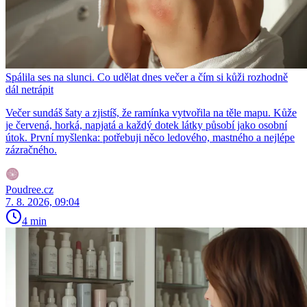
Spálila ses na slunci. Co udělat dnes večer a čím si kůži rozhodně
dál netrápit
Večer sundáš šaty a zjistíš, že ramínka vytvořila na těle mapu. Kůže
je červená, horká, napjatá a každý dotek látky působí jako osobní
útok. První myšlenka: potřebuji něco ledového, mastného a nejlépe
zázračného.
Poudree.cz
7. 8. 2026, 09:04
4 min