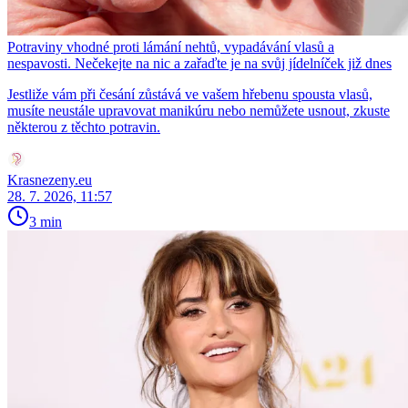
Potraviny vhodné proti lámání nehtů, vypadávání vlasů a
nespavosti. Nečekejte na nic a zařaďte je na svůj jídelníček již dnes
Jestliže vám při česání zůstává ve vašem hřebenu spousta vlasů,
musíte neustále upravovat manikúru nebo nemůžete usnout, zkuste
některou z těchto potravin.
Krasnezeny.eu
28. 7. 2026, 11:57
3 min