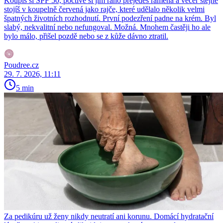
Koupíš si SPF 50, poctivě si jím ráno přejedeš ramena a večer stejně
stojíš v koupelně červená jako rajče, které udělalo několik velmi
špatných životních rozhodnutí. První podezření padne na krém. Byl
slabý, nekvalitní nebo nefungoval. Možná. Mnohem častěji ho ale
bylo málo, přišel pozdě nebo se z kůže dávno ztratil.
Poudree.cz
29. 7. 2026, 11:11
5 min
Za pedikúru už ženy nikdy neutratí ani korunu. Domácí hydratační