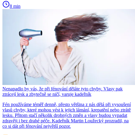
8 min
Nenapadlo by vás, že při fénování děláte tyto chyby. Vlasy pak
ztrácejí lesk a zbytečně se ničí, varuje kadeřník
Fén používáme téměř denně, přesto většina z nás dělá při vysoušení
vlasů chyby, které mohou vést k jejich lámání, krepatění nebo ztrátě
lesku. Přitom stačí několik drobných změn a vlasy budou vypadat
zdravěji i bez drahé péče. Kadeřník Martin Loužecký prozradil, na
co si dát při fénování největší pozor.