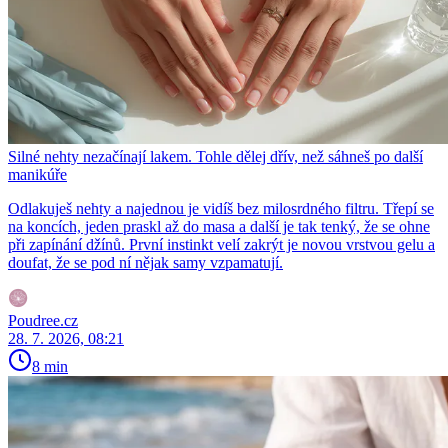
Silné nehty nezačínají lakem. Tohle dělej dřív, než sáhneš po další
manikúře
Odlakuješ nehty a najednou je vidíš bez milosrdného filtru. Třepí se
na koncích, jeden praskl až do masa a další je tak tenký, že se ohne
při zapínání džínů. První instinkt velí zakrýt je novou vrstvou gelu a
doufat, že se pod ní nějak samy vzpamatují.
Poudree.cz
28. 7. 2026, 08:21
8 min