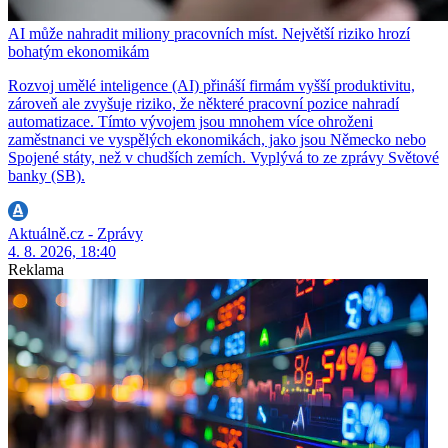
AI může nahradit miliony pracovních míst. Největší riziko hrozí
bohatým ekonomikám
Rozvoj umělé inteligence (AI) přináší firmám vyšší produktivitu,
zároveň ale zvyšuje riziko, že některé pracovní pozice nahradí
automatizace. Tímto vývojem jsou mnohem více ohroženi
zaměstnanci ve vyspělých ekonomikách, jako jsou Německo nebo
Spojené státy, než v chudších zemích. Vyplývá to ze zprávy Světové
banky (SB).
Aktuálně.cz - Zprávy
4. 8. 2026, 18:40
Reklama