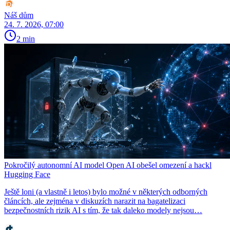
Náš dům
24. 7. 2026, 07:00
2 min
Pokročilý autonomní AI model Open AI obešel omezení a hackl
Hugging Face
Ještě loni (a vlastně i letos) bylo možné v některých odborných
článcích, ale zejména v diskuzích narazit na bagatelizaci
bezpečnostních rizik AI s tím, že tak daleko modely nejsou…