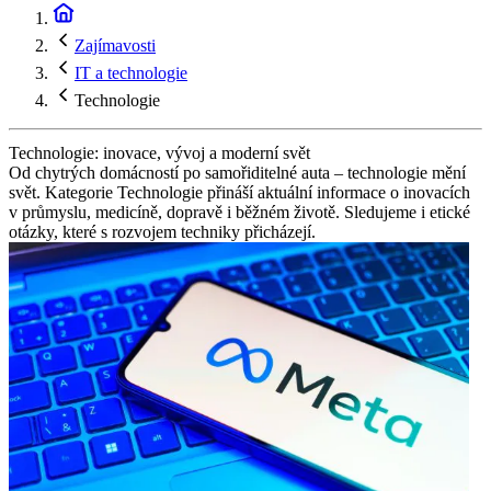
Zajímavosti
IT a technologie
Technologie
Technologie: inovace, vývoj a moderní svět
Od chytrých domácností po samořiditelné auta – technologie mění
svět. Kategorie Technologie přináší aktuální informace o inovacích
v průmyslu, medicíně, dopravě i běžném životě. Sledujeme i etické
otázky, které s rozvojem techniky přicházejí.