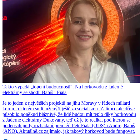
Takto vypadá „topení budoucnosti“. Na horkovodu z jaderné
elektrárny se shodli Babiš i Fiala
Je to jeden z největších projektů na jihu Moravy v řádech miliard
korun, o kterém snili inženýři ještě za socialismu. Zatímco ale dříve
působilo poněkud bláznivě, že lidé budou mít teplo díky horkovodu
z Jaderné elektrárny Dukovany, teď už je to realita, pod kterou se
podepsali jindy rozhádaní premiéři Petr Fiala (ODS) i Andrej Babiš
(ANO). Aktuálně.cz zajímalo, jak takový horkovod bude fungovat.