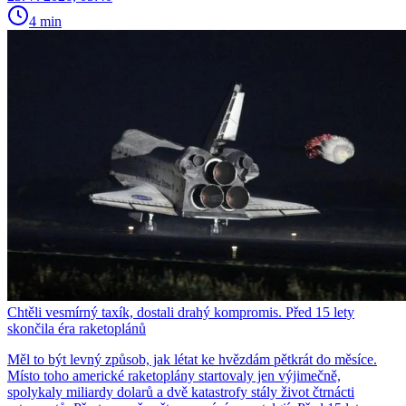
4 min
Chtěli vesmírný taxík, dostali drahý kompromis. Před 15 lety
skončila éra raketoplánů
Měl to být levný způsob, jak létat ke hvězdám pětkrát do měsíce.
Místo toho americké raketoplány startovaly jen výjimečně,
spolykaly miliardy dolarů a dvě katastrofy stály život čtrnácti