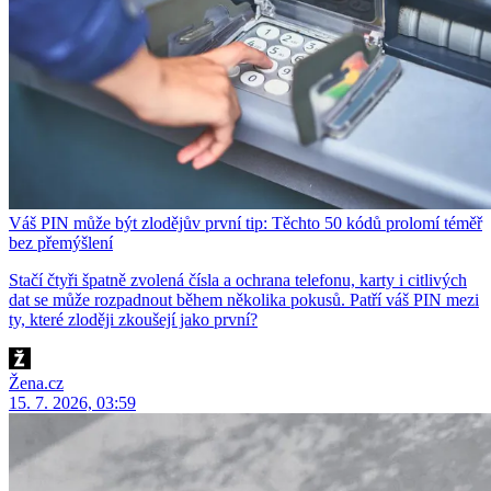
Váš PIN může být zlodějův první tip: Těchto 50 kódů prolomí téměř
bez přemýšlení
Stačí čtyři špatně zvolená čísla a ochrana telefonu, karty i citlivých
dat se může rozpadnout během několika pokusů. Patří váš PIN mezi
ty, které zloději zkoušejí jako první?
Žena.cz
15. 7. 2026, 03:59