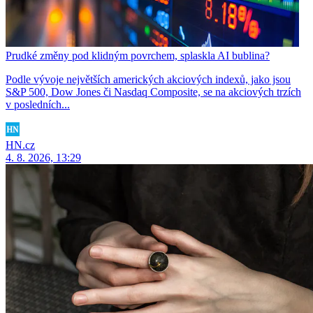
Prudké změny pod klidným povrchem, splaskla AI bublina?
Podle vývoje největších amerických akciových indexů, jako jsou
S&P 500, Dow Jones či Nasdaq Composite, se na akciových trzích
v posledních...
HN.cz
4. 8. 2026, 13:29