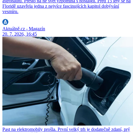
astronautů. Přesto na ně svět vzpomíná s nostalgií. Před 15 lety se na
Floridě uzavřela jedna z nejvíce fascinujících kapitol dobývání
vesmíru.
Aktuálně.cz - Magazín
20. 7. 2026, 16:45
Past na elektromobily prošla. První velký trh je dodatečně zdaní, prý