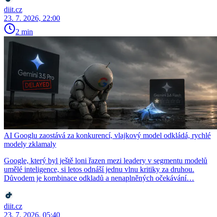
diit.cz
23. 7. 2026, 22:00
2 min
AI Googlu zaostává za konkurencí, vlajkový model odkládá, rychlé
modely zklamaly
Google, který byl ještě loni řazen mezi leadery v segmentu modelů
umělé inteligence, si letos odnáší jednu vlnu kritiky za druhou.
Důvodem je kombinace odkladů a nenaplněných očekávání…
diit.cz
23. 7. 2026, 05:40