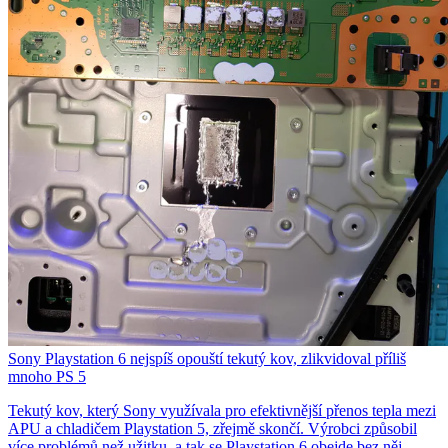
Sony Playstation 6 nejspíš opouští tekutý kov, zlikvidoval příliš
mnoho PS 5
Tekutý kov, který Sony využívala pro efektivnější přenos tepla mezi
APU a chladičem Playstation 5, zřejmě skončí. Výrobci způsobil
více problémů než užitku, a tak se Playstation 6 obejde bez něj…