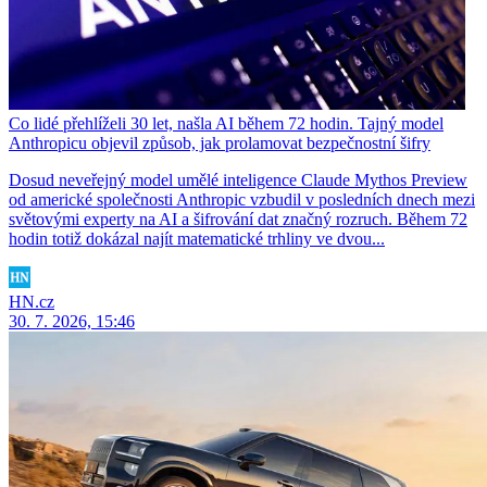
Co lidé přehlíželi 30 let, našla AI během 72 hodin. Tajný model
Anthropicu objevil způsob, jak prolamovat bezpečnostní šifry
Dosud neveřejný model umělé inteligence Claude Mythos Preview
od americké společnosti Anthropic vzbudil v posledních dnech mezi
světovými experty na AI a šifrování dat značný rozruch. Během 72
hodin totiž dokázal najít matematické trhliny ve dvou...
HN.cz
30. 7. 2026, 15:46