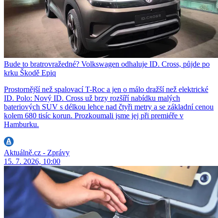
Bude to bratrovražedné? Volkswagen odhaluje ID. Cross, půjde po
krku Škodě Epiq
Prostornější než spalovací T-Roc a jen o málo dražší než elektrické
ID. Polo: Nový ID. Cross už brzy rozšíří nabídku malých
bateriových SUV s délkou lehce nad čtyři metry a se základní cenou
kolem 680 tisíc korun. Prozkoumali jsme jej při premiéře v
Hamburku.
Aktuálně.cz - Zprávy
15. 7. 2026, 10:00