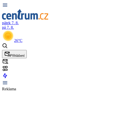
pátek 7. 8.
pá 7. 8.
26°C
Přihlášení
Reklama