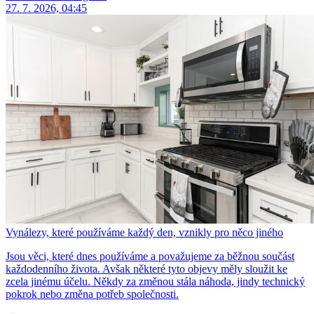
27. 7. 2026, 04:45
Vynálezy, které používáme každý den, vznikly pro něco jiného
Jsou věci, které dnes používáme a považujeme za běžnou součást
každodenního života. Avšak některé tyto objevy měly sloužit ke
zcela jinému účelu. Někdy za změnou stála náhoda, jindy technický
pokrok nebo změna potřeb společnosti.