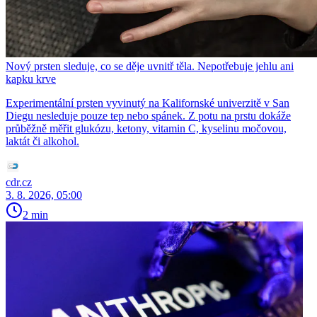
Nový prsten sleduje, co se děje uvnitř těla. Nepotřebuje jehlu ani
kapku krve
Experimentální prsten vyvinutý na Kalifornské univerzitě v San
Diegu nesleduje pouze tep nebo spánek. Z potu na prstu dokáže
průběžně měřit glukózu, ketony, vitamin C, kyselinu močovou,
laktát či alkohol.
cdr.cz
3. 8. 2026, 05:00
2 min