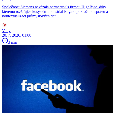
Společnost Siemens navázala partnerství s firmou HighByte, díky
kterému rozšiřuje ekosystém Industrial Edge o pokročilou správu a
kontextualizaci průmyslových dat.…
Volty
20. 7. 2026, 01:00
3 min