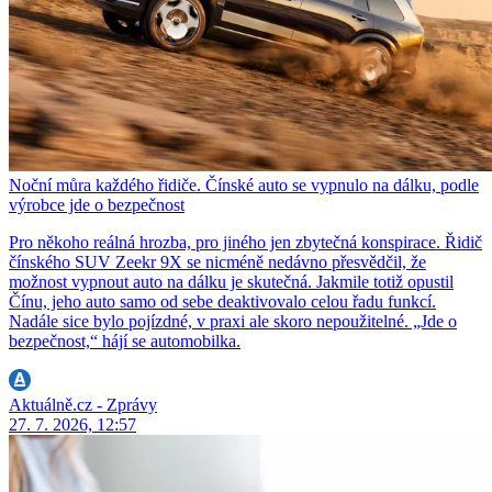
Noční můra každého řidiče. Čínské auto se vypnulo na dálku, podle
výrobce jde o bezpečnost
Pro někoho reálná hrozba, pro jiného jen zbytečná konspirace. Řidič
čínského SUV Zeekr 9X se nicméně nedávno přesvědčil, že
možnost vypnout auto na dálku je skutečná. Jakmile totiž opustil
Čínu, jeho auto samo od sebe deaktivovalo celou řadu funkcí.
Nadále sice bylo pojízdné, v praxi ale skoro nepoužitelné. „Jde o
bezpečnost,“ hájí se automobilka.
Aktuálně.cz - Zprávy
27. 7. 2026, 12:57