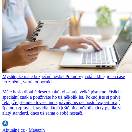
Myslíte, že máte bezpečné heslo? Pokud vypadá takhle, je na čase
ho změnit, varují odborníci
Máte heslo dlouhé deset znaků, obsahuje velké písmeno, číslici i
speciální znak a používáte ho už několik let. Pokud jste si právě
řekli, že jste udělali všechno správně, bezpečnostní experti mají
špatnou zprávu. Pravidla, která ještě před několika lety platila za
zlatý standard, dnes už sama o sobě nestačí.
Aktuálně.cz - Magazín