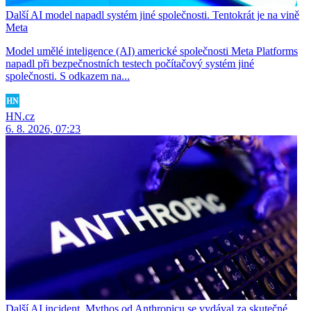
Další AI model napadl systém jiné společnosti. Tentokrát je na vině
Meta
Model umělé inteligence (AI) americké společnosti Meta Platforms
napadl při bezpečnostních testech počítačový systém jiné
společnosti. S odkazem na...
HN.cz
6. 8. 2026, 07:23
Další AI incident. Mythos od Anthropicu se vydával za skutečné