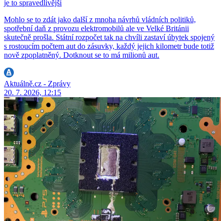
je to spravedlivější
Mohlo se to zdát jako další z mnoha návrhů vládních politiků,
spotřební daň z provozu elektromobilů ale ve Velké Británii
skutečně prošla. Státní rozpočet tak na chvíli zastaví úbytek spojený
s rostoucím počtem aut do zásuvky, každý jejich kilometr bude totiž
nově zpoplatněný. Dotknout se to má milionů aut.
Aktuálně.cz - Zprávy
20. 7. 2026, 12:15