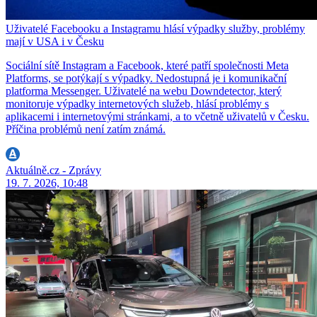
Uživatelé Facebooku a Instagramu hlásí výpadky služby, problémy
mají v USA i v Česku
Sociální sítě Instagram a Facebook, které patří společnosti Meta
Platforms, se potýkají s výpadky. Nedostupná je i komunikační
platforma Messenger. Uživatelé na webu Downdetector, který
monitoruje výpadky internetových služeb, hlásí problémy s
aplikacemi i internetovými stránkami, a to včetně uživatelů v Česku.
Příčina problémů není zatím známá.
Aktuálně.cz - Zprávy
19. 7. 2026, 10:48