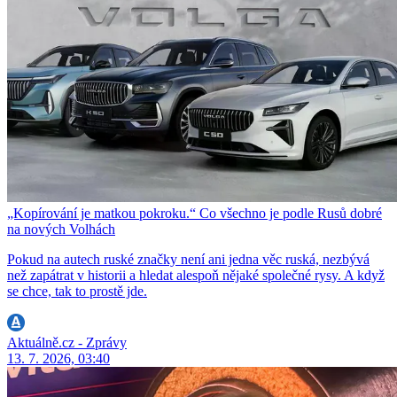
„Kopírování je matkou pokroku.“ Co všechno je podle Rusů dobré
na nových Volhách
Pokud na autech ruské značky není ani jedna věc ruská, nezbývá
než zapátrat v historii a hledat alespoň nějaké společné rysy. A když
se chce, tak to prostě jde.
Aktuálně.cz - Zprávy
13. 7. 2026, 03:40