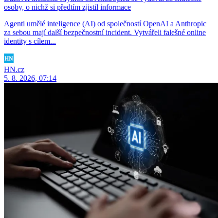
osoby, o nichž si předtím zjistil informace
Agenti umělé inteligence (AI) od společností OpenAI a Anthropic
za sebou mají další bezpečnostní incident. Vytvářeli falešné online
identity s cílem...
HN.cz
5. 8. 2026, 07:14