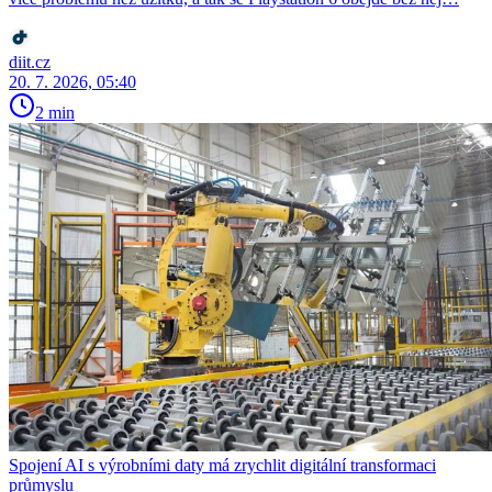
diit.cz
20. 7. 2026, 05:40
2 min
Spojení AI s výrobními daty má zrychlit digitální transformaci
průmyslu