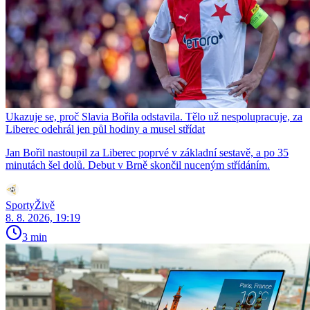
Ukazuje se, proč Slavia Bořila odstavila. Tělo už nespolupracuje, za
Liberec odehrál jen půl hodiny a musel střídat
Jan Bořil nastoupil za Liberec poprvé v základní sestavě, a po 35
minutách šel dolů. Debut v Brně skončil nuceným střídáním.
SportyŽivě
8. 8. 2026, 19:19
3 min