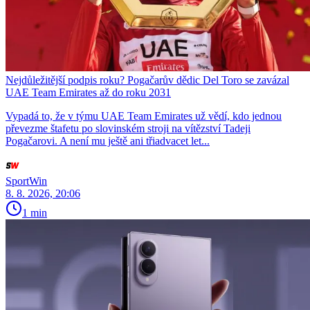
Nejdůležitější podpis roku? Pogačarův dědic Del Toro se zavázal
UAE Team Emirates až do roku 2031
Vypadá to, že v týmu UAE Team Emirates už vědí, kdo jednou
převezme štafetu po slovinském stroji na vítězství Tadeji
Pogačarovi. A není mu ještě ani třiadvacet let...
SportWin
8. 8. 2026, 20:06
1 min