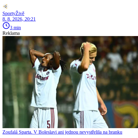
SportyŽivě
8. 8. 2026, 20:21
3 min
Reklama
Zoufalá Sparta. V Boleslavi ani jednou nevystřelila na branku