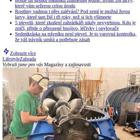
Boule na stonku maliníku znamenají jediné: uvnitř žijí larvy,
které vám sežerou celou úrodu
Rostliny vadnou i přes zalévání? Pod zemí je možná žerou
larvy, které tam žijí i tři roky, než si jich všimnete
5 plevelů, které zkušení zahrádkáři nikdy nevytrhnou. Kdo je
zničí, přijde o přirozené hnojivo, léčivky i opylovače
Sedmikráska na trávníku není plevel. Je to varovná kontrolka,
že váš trávník umírá a potřebuje zásah
Zobrazit více
Lifestyle
Zahrada
Vybrali jsme pro vás
Magazíny a zajímavosti