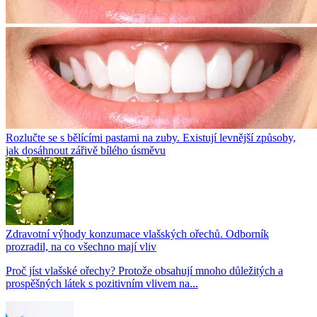
Rozlučte se s bělícími pastami na zuby. Existují levnější způsoby,
jak dosáhnout zářivě bílého úsměvu
Zdravotní výhody konzumace vlašských ořechů. Odborník
prozradil, na co všechno mají vliv
Proč jíst vlašské ořechy? Protože obsahují mnoho důležitých a
prospěšných látek s pozitivním vlivem na...