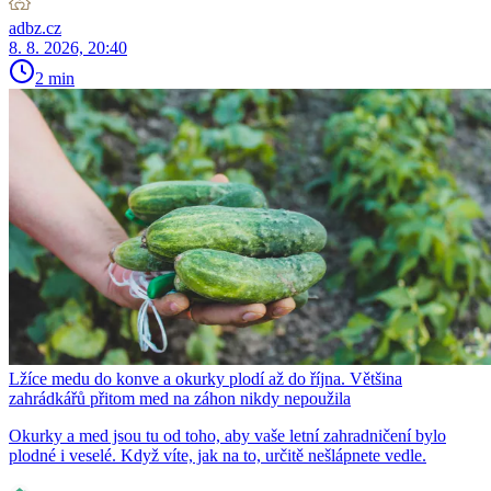
adbz.cz
8. 8. 2026, 20:40
2 min
Lžíce medu do konve a okurky plodí až do října. Většina
zahrádkářů přitom med na záhon nikdy nepoužila
Okurky a med jsou tu od toho, aby vaše letní zahradničení bylo
plodné i veselé. Když víte, jak na to, určitě nešlápnete vedle.