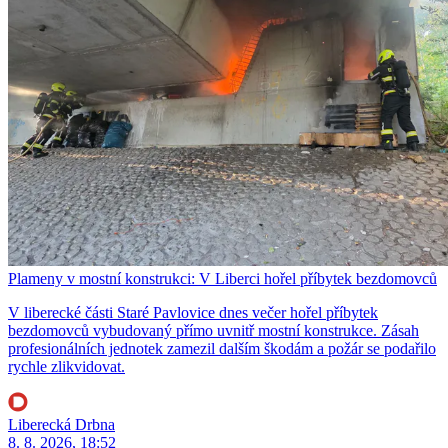
Plameny v mostní konstrukci: V Liberci hořel příbytek bezdomovců
V liberecké části Staré Pavlovice dnes večer hořel příbytek
bezdomovců vybudovaný přímo uvnitř mostní konstrukce. Zásah
profesionálních jednotek zamezil dalším škodám a požár se podařilo
rychle zlikvidovat.
Liberecká Drbna
8. 8. 2026, 18:52