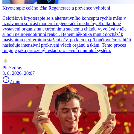
Kryoterapie celého těla: Regenerace a prevence vyhoření
Celotělová kryoterapie se z alternativního konceptu rychle mění v
uznávanou součást moderní regenerační medicíny. Krátkodobé
vystavení organismu extrémnímu suchému chladu vyvolává v těle
silnou neuroendokrinní reakci. Během několika minut dochází k
masivnímu perifernímu stažení cév, po kterém při opětovném zahřátí
následuje intenzivní prokrvení všech orgánů a tkání. Tento proces
funguje jako přirozený restart pro cévní i imunitní systém.
Plné zdraví
8. 8. 2026, 20:07
2 min