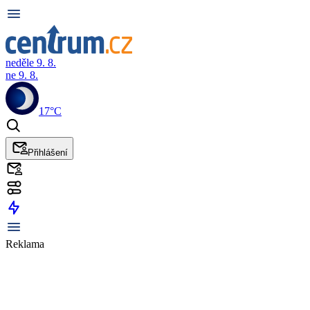
neděle 9. 8.
ne 9. 8.
17°C
Přihlášení
Reklama