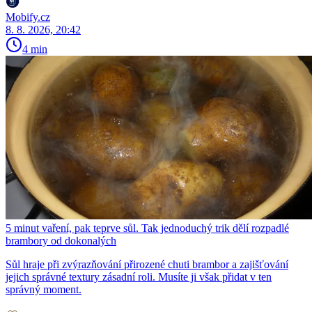
Mobify.cz
8. 8. 2026, 20:42
4 min
5 minut vaření, pak teprve sůl. Tak jednoduchý trik dělí rozpadlé
brambory od dokonalých
Sůl hraje při zvýrazňování přirozené chuti brambor a zajišťování
jejich správné textury zásadní roli. Musíte ji však přidat v ten
správný moment.