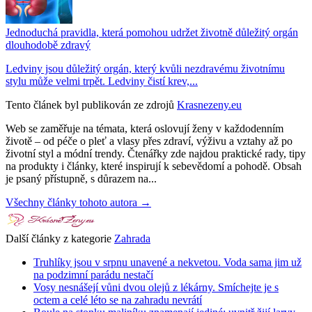
Jednoduchá pravidla, která pomohou udržet životně důležitý orgán
dlouhodobě zdravý
Ledviny jsou důležitý orgán, který kvůli nezdravému životnímu
stylu může velmi trpět. Ledviny čistí krev,...
Tento článek byl publikován ze zdrojů
Krasnezeny.eu
Web se zaměřuje na témata, která oslovují ženy v každodenním
životě – od péče o pleť a vlasy přes zdraví, výživu a vztahy až po
životní styl a módní trendy. Čtenářky zde najdou praktické rady, tipy
na produkty i články, které inspirují k sebevědomí a pohodě. Obsah
je psaný přístupně, s důrazem na...
Všechny články tohoto autora →
Další články z kategorie
Zahrada
Truhlíky jsou v srpnu unavené a nekvetou. Voda sama jim už
na podzimní parádu nestačí
Vosy nesnášejí vůni dvou olejů z lékárny. Smíchejte je s
octem a celé léto se na zahradu nevrátí