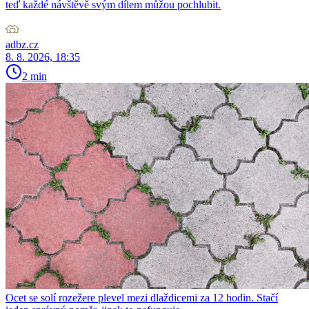
teď každé návštěvě svým dílem můžou pochlubit.
adbz.cz
8. 8. 2026, 18:35
2 min
Ocet se solí rozežere plevel mezi dlaždicemi za 12 hodin. Stačí