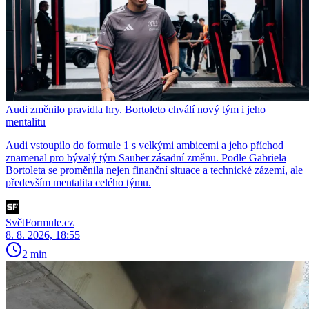
Audi změnilo pravidla hry. Bortoleto chválí nový tým i jeho
mentalitu
Audi vstoupilo do formule 1 s velkými ambicemi a jeho příchod
znamenal pro bývalý tým Sauber zásadní změnu. Podle Gabriela
Bortoleta se proměnila nejen finanční situace a technické zázemí, ale
především mentalita celého týmu.
SvětFormule.cz
8. 8. 2026, 18:55
2 min