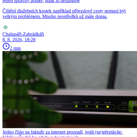
jeden správný poměr, jinak to nefunguje
Čištění dlažebních kostek například příjezdové cesty nemusí být
velkým problémem. Mnoho prostředků už máte doma.
Chalupáři-Zahrádkáři
8. 8. 2026, 18:28
2 min
Jedno číslo na faktuře za internet prozradí, jestli (ne)přeplácíte.