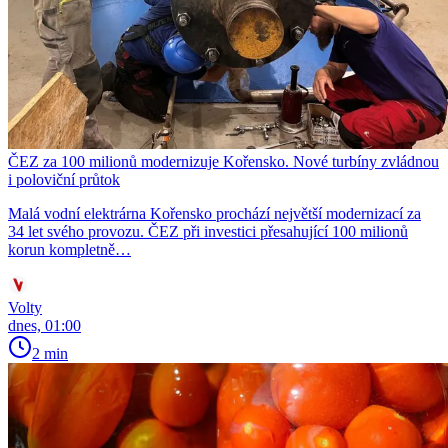
ČEZ za 100 milionů modernizuje Kořensko. Nové turbíny zvládnou
i poloviční průtok
Malá vodní elektrárna Kořensko prochází největší modernizací za
34 let svého provozu. ČEZ při investici přesahující 100 milionů
korun kompletně…
Volty
dnes, 01:00
2 min