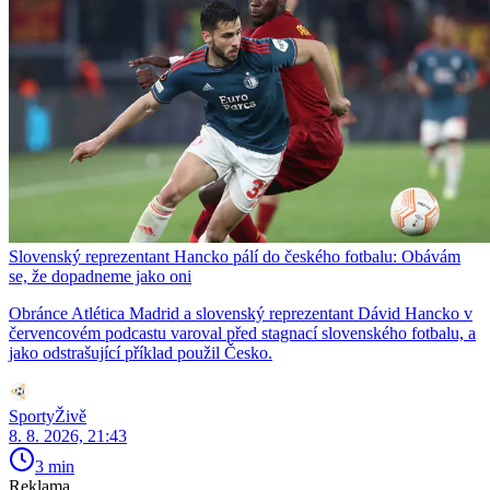
Slovenský reprezentant Hancko pálí do českého fotbalu: Obávám
se, že dopadneme jako oni
Obránce Atlética Madrid a slovenský reprezentant Dávid Hancko v
červencovém podcastu varoval před stagnací slovenského fotbalu, a
jako odstrašující příklad použil Česko.
SportyŽivě
8. 8. 2026, 21:43
3 min
Reklama