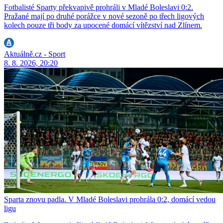
Fotbalisté Sparty překvapivě prohráli v Mladé Boleslavi 0:2.
Pražané mají po druhé porážce v nové sezoně po třech ligových
kolech pouze tři body za upocené domácí vítězství nad Zlínem.
Aktuálně.cz - Sport
8. 8. 2026, 20:20
Sparta znovu padla. V Mladé Boleslavi prohrála 0:2, domácí vedou
ligu