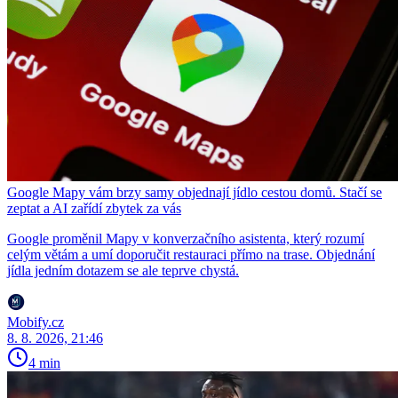
Google Mapy vám brzy samy objednají jídlo cestou domů. Stačí se
zeptat a AI zařídí zbytek za vás
Google proměnil Mapy v konverzačního asistenta, který rozumí
celým větám a umí doporučit restauraci přímo na trase. Objednání
jídla jedním dotazem se ale teprve chystá.
Mobify.cz
8. 8. 2026, 21:46
4 min