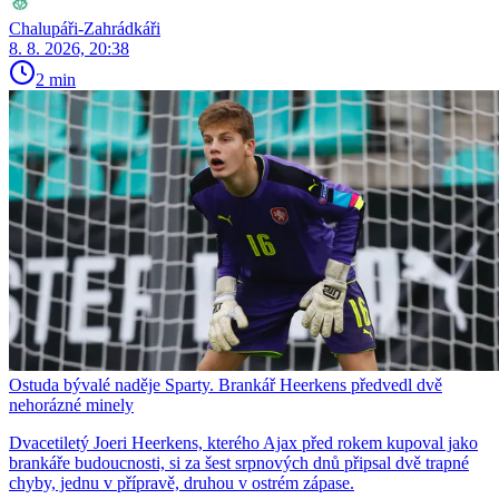
Chalupáři-Zahrádkáři
8. 8. 2026, 20:38
2 min
Ostuda bývalé naděje Sparty. Brankář Heerkens předvedl dvě
nehorázné minely
Dvacetiletý Joeri Heerkens, kterého Ajax před rokem kupoval jako
brankáře budoucnosti, si za šest srpnových dnů připsal dvě trapné
chyby, jednu v přípravě, druhou v ostrém zápase.