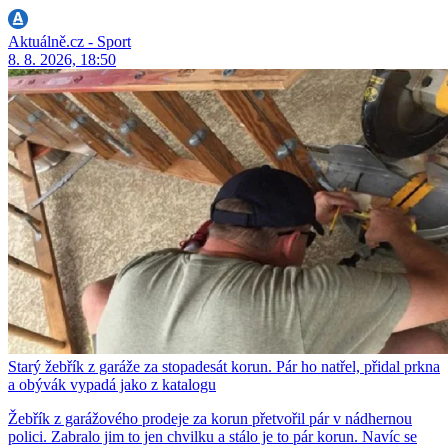
Aktuálně.cz - Sport
8. 8. 2026, 18:50
Starý žebřík z garáže za stopadesát korun. Pár ho natřel, přidal prkna
a obývák vypadá jako z katalogu
Žebřík z garážového prodeje za korun přetvořil pár v nádhernou
polici. Zabralo jim to jen chvilku a stálo je to pár korun. Navíc se