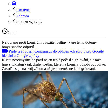
Lifestyle
Zahrada
8. 7. 2026, 12:37
2 min
Na obranu proti komárům využijte rostliny, které tento dotěrný
hmyz snadno odpudí
Přidejte si obsah Centrum.cz do oblíbených zdrojů pro Google
hledání a Google zprávy
K létu neodmyslitelně patří nejen teplé počasí a grilování, ale také
hmyz. Existují však druhy rostlin, které na komáry působí odpudivě.
Zasaďte si je na svůj záhon a užijte si nerušené letní grilování.