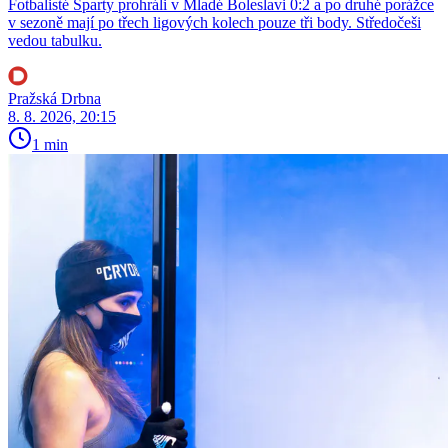
Fotbalisté Sparty prohráli v Mladé Boleslavi 0:2 a po druhé porážce
v sezoně mají po třech ligových kolech pouze tři body. Středočeši
vedou tabulku.
Pražská Drbna
8. 8. 2026, 20:15
1 min