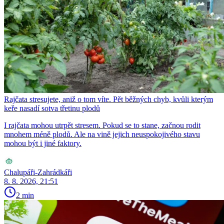
Rajčata stresujete, aniž o tom víte. Pět běžných chyb, kvůli kterým
keře nasadí sotva třetinu plodů
I rajčata mohou utrpět stresem. Pokud se to stane, začnou rodit
mnohem méně plodů. Ale na vině jejich neuspokojivého stavu
mohou být i jiné faktory.
Chalupáři-Zahrádkáři
8. 8. 2026, 21:51
2 min