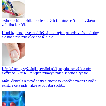
Jednoduchá pravidla, podle kterých je nutné se řídit při výběru
zubního kartáčku
Ústní hygiena je velmi důležitá, a to nejen pro zdraví ústní dutiny,
ale hned pro zdraví celého těla. Se...
Křehké nehty vyžadují speciální péči, nejedná se však o nic
složitého. Vraťte jim jejich zdravý vzhled snadno a rychle
Máte křehké a lámavé nehty a chcete to konečně změnit? Příčin
existuje celá řada, takže je potřeba zvolit...