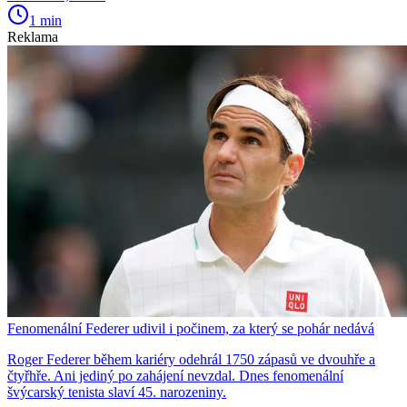
1 min
Reklama
Fenomenální Federer udivil i počinem, za který se pohár nedává
Roger Federer během kariéry odehrál 1750 zápasů ve dvouhře a
čtyřhře. Ani jediný po zahájení nevzdal. Dnes fenomenální
švýcarský tenista slaví 45. narozeniny.