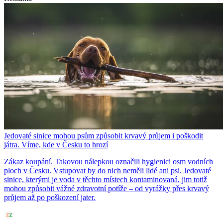
Jedovaté sinice mohou psům způsobit krvavý průjem i poškodit
játra. Víme, kde v Česku to hrozí
Zákaz koupání. Takovou nálepkou označili hygienici osm vodních
ploch v Česku. Vstupovat by do nich neměli lidé ani psi. Jedovaté
sinice, kterými je voda v těchto místech kontaminovaná, jim totiž
mohou způsobit vážné zdravotní potíže – od vyrážky přes krvavý
průjem až po poškození jater.