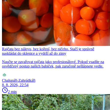
Rajčata bez nálevu, bez koření, bez ničeho. Stačí je správně
naskládat do sklenice a vydrží až do zimy
Naučte se zavařovat rajčata jako profesionálové. Pokud vsadíte na
osvědčený postup našich babiček, pak zaručeně nešlápnete vedle.
Chalupáři-Zahrádkáři
8. 8. 2026, 22:54
2 min