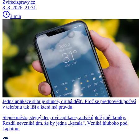
Zvirecizpravy.cz
8. 8. 2026, 21:31
3 min
Jedna aplikace slibuje slunce, druhá déšť. Proč se předpovědi počasí
v telefonu tak liší a která má pravdu
Stejné město, stejný den, dvě aplikace, a dvě úplně jiné ikonky.
Rozdíl nevzniká tím, že by jedna „kecala“. Vzniká hluboko pod
kapotou.