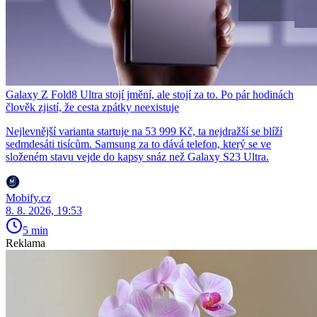
Galaxy Z Fold8 Ultra stojí jmění, ale stojí za to. Po pár hodinách
člověk zjistí, že cesta zpátky neexistuje
Nejlevnější varianta startuje na 53 999 Kč, ta nejdražší se blíží
sedmdesáti tisícům. Samsung za to dává telefon, který se ve
složeném stavu vejde do kapsy snáz než Galaxy S23 Ultra.
Mobify.cz
8. 8. 2026, 19:53
5 min
Reklama