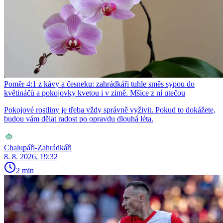
Poměr 4:1 z kávy a česneku: zahrádkáři tuhle směs sypou do
květináčů a pokojovky kvetou i v zimě. Mšice z ní utečou
Pokojové rostliny je třeba vždy správně vyživit. Pokud to dokážete,
budou vám dělat radost po opravdu dlouhá léta.
Chalupáři-Zahrádkáři
8. 8. 2026, 19:32
2 min