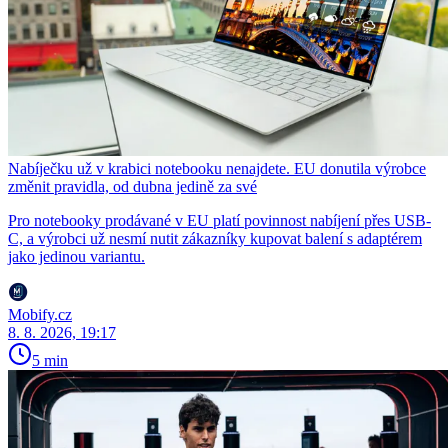
Nabíječku už v krabici notebooku nenajdete. EU donutila výrobce
změnit pravidla, od dubna jedině za své
Pro notebooky prodávané v EU platí povinnost nabíjení přes USB-
C, a výrobci už nesmí nutit zákazníky kupovat balení s adaptérem
jako jedinou variantu.
Mobify.cz
8. 8. 2026, 19:17
5 min