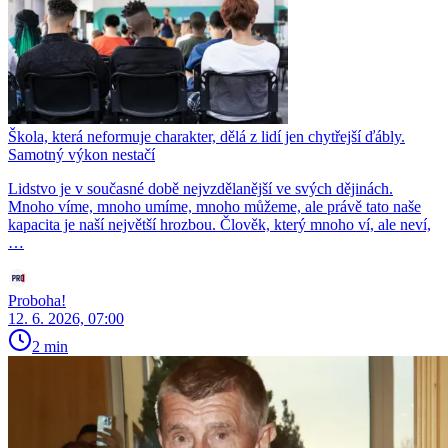
Škola, která neformuje charakter, dělá z lidí jen chytřejší ďábly.
Samotný výkon nestačí
Lidstvo je v současné době nejvzdělanější ve svých dějinách.
Mnoho víme, mnoho umíme, mnoho můžeme, ale právě tato naše
kapacita je naší největší hrozbou. Člověk, který mnoho ví, ale neví,
…
Proboha!
12. 6. 2026, 07:00
2 min