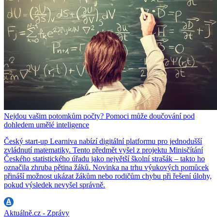
Nejdou vašim potomkům počty? Pomoci může doučování pod
dohledem umělé inteligence
Český start-up Learniva nabízí digitální platformu pro jednodušší
zvládnutí matematiky. Tento předmět vyšel z projektu Minisčítání
Českého statistického úřadu jako největší školní strašák – takto ho
označila zhruba pětina žáků. Novinka na trhu výukových pomůcek
přináší možnost ukázat žákům nebo rodičům chybu při řešení úlohy,
pokud výsledek nevyšel správně.
Aktuálně.cz - Zprávy