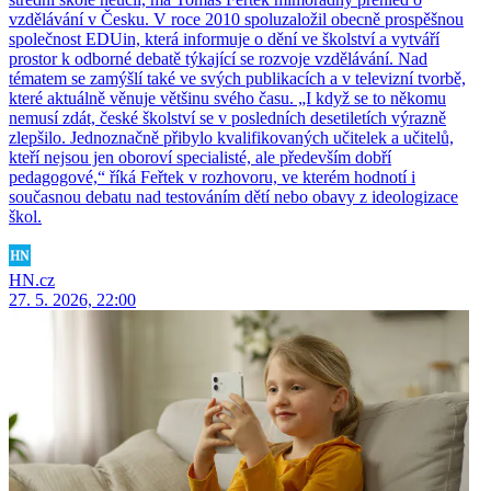
vzdělávání v Česku. V roce 2010 spoluzaložil obecně prospěšnou
společnost EDUin, která informuje o dění ve školství a vytváří
prostor k odborné debatě týkající se rozvoje vzdělávání. Nad
tématem se zamýšlí také ve svých publikacích a v televizní tvorbě,
které aktuálně věnuje většinu svého času. „I když se to někomu
nemusí zdát, české školství se v posledních desetiletích výrazně
zlepšilo. Jednoznačně přibylo kvalifikovaných učitelek a učitelů,
kteří nejsou jen oboroví specialisté, ale především dobří
pedagogové,“ říká Feřtek v rozhovoru, ve kterém hodnotí i
současnou debatu nad testováním dětí nebo obavy z ideologizace
škol.
HN.cz
27. 5. 2026, 22:00