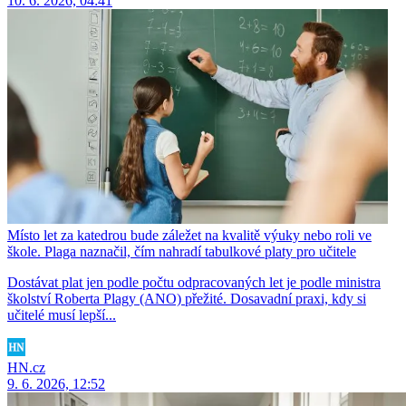
10. 6. 2026, 04:41
Místo let za katedrou bude záležet na kvalitě výuky nebo roli ve
škole. Plaga naznačil, čím nahradí tabulkové platy pro učitele
Dostávat plat jen podle počtu odpracovaných let je podle ministra
školství Roberta Plagy (ANO) přežité. Dosavadní praxi, kdy si
učitelé musí lepší...
HN.cz
9. 6. 2026, 12:52