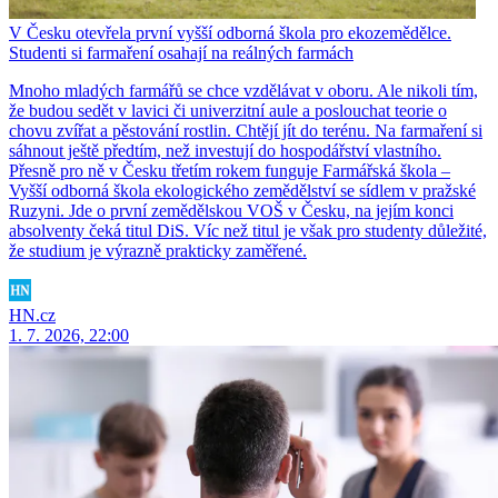
V Česku otevřela první vyšší odborná škola pro ekozemědělce.
Studenti si farmaření osahají na reálných farmách
Mnoho mladých farmářů se chce vzdělávat v oboru. Ale nikoli tím,
že budou sedět v lavici či univerzitní aule a poslouchat teorie o
chovu zvířat a pěstování rostlin. Chtějí jít do terénu. Na farmaření si
sáhnout ještě předtím, než investují do hospodářství vlastního.
Přesně pro ně v Česku třetím rokem funguje Farmářská škola –
Vyšší odborná škola ekologického zemědělství se sídlem v pražské
Ruzyni. Jde o první zemědělskou VOŠ v Česku, na jejím konci
absolventy čeká titul DiS. Víc než titul je však pro studenty důležité,
že studium je výrazně prakticky zaměřené.
HN.cz
1. 7. 2026, 22:00