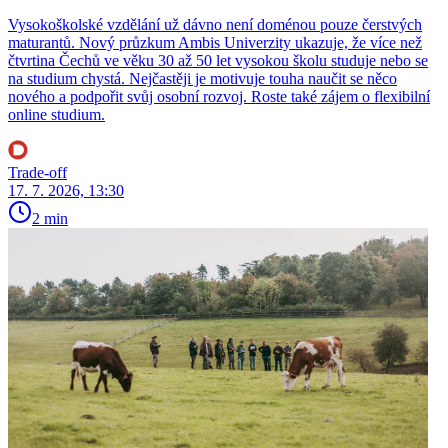
Vysokoškolské vzdělání už dávno není doménou pouze čerstvých
maturantů. Nový průzkum Ambis Univerzity ukazuje, že více než
čtvrtina Čechů ve věku 30 až 50 let vysokou školu studuje nebo se
na studium chystá. Nejčastěji je motivuje touha naučit se něco
nového a podpořit svůj osobní rozvoj. Roste také zájem o flexibilní
online studium.
Trade-off
17. 7. 2026, 13:30
2 min