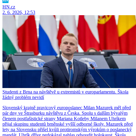
HN.cz
2. 6. 2026, 12:53
Studenti z Brna na návštěvě u extremistů v europarlamentu. Škola
žádný problém nevidí
Slovenský krajně pravicový europoslanec Milan Mazurek měl před
pár dny ve Štrasburku návštěvu z Česka. Spolu s dalším bývalým
členem postfašistické strany Mariana Kotleby Milanem Uhríkem
přijal skupinu studentů brněnské vyšší odborné školy. Mazurek před
lety na Slovensku přišel kvůli protiromským výrokům o poslanecký
mandát, Uhrík dříve nedokázal nahlas odsoudit holokaust. Škola