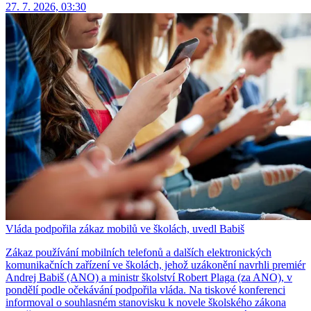
27. 7. 2026, 03:30
Vláda podpořila zákaz mobilů ve školách, uvedl Babiš
Zákaz používání mobilních telefonů a dalších elektronických
komunikačních zařízení ve školách, jehož uzákonění navrhli premiér
Andrej Babiš (ANO) a ministr školství Robert Plaga (za ANO), v
pondělí podle očekávání podpořila vláda. Na tiskové konferenci
informoval o souhlasném stanovisku k novele školského zákona