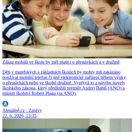
Zákaz mobilů ve škole by měl platit i o přestávkách a v družině
Děti v mateřských a základních školách by mohly mít zakázáno
používat mobilní telefon či jiné elektronické zařízení během výuky,
o přestávkách nebo ve školní družině. Vyplývá to z návrhu novely
školského zákona, který předložili premiér Andrej Babiš (ANO) a
ministr školství Robert Plaga (za ANO).
Aktuálně.cz - Zprávy
22. 6. 2026, 13:35