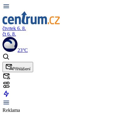
čtvrtek 6. 8.
čt 6. 8.
23°C
Přihlášení
Reklama