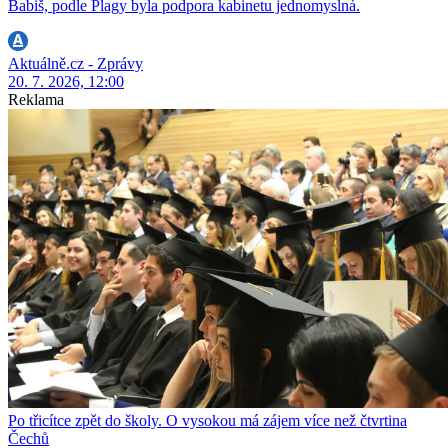
Babiš, podle Plagy byla podpora kabinetu jednomyslná.
Aktuálně.cz - Zprávy
20. 7. 2026, 12:00
Reklama
Po třicítce zpět do školy. O vysokou má zájem více než čtvrtina
Čechů