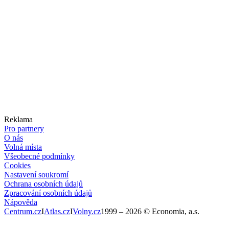
Reklama
Pro partnery
O nás
Volná místa
Všeobecné podmínky
Cookies
Nastavení soukromí
Ochrana osobních údajů
Zpracování osobních údajů
Nápověda
Centrum.cz
I
Atlas.cz
I
Volny.cz
1999 –
2026
© Economia, a.s.