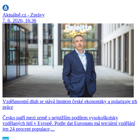
Aktuálně.cz - Zprávy
7. 6. 2026, 16:36
Vzdělanostní dluh se stává limitem české ekonomiky a polarizuje trh
práce
Česko patří mezi země s nejnižším podílem vysokoškolsky
vzdělaných lidí v Evropě. Podle dat Eurostatu má terciární vzdělání
jen 24 procent populace,...