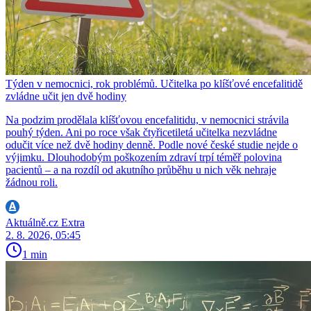
Týden v nemocnici, rok problémů. Učitelka po klíšťové encefalitidě
zvládne učit jen dvě hodiny
Na podzim prodělala klíšťovou encefalitidu, v nemocnici strávila
pouhý týden. Ani po roce však čtyřicetiletá učitelka nezvládne
odučit více než dvě hodiny denně. Podle nové české studie nejde o
výjimku. Dlouhodobým poškozením zdraví trpí téměř polovina
pacientů – a na rozdíl od akutního průběhu u nich věk nehraje
žádnou roli.
Aktuálně.cz Extra
2. 8. 2026, 05:45
1 min