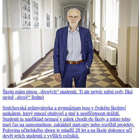
Školu mám plnou „divných“ studentů. Ti ale nejvíc mění svět, říká
stejně „divný“ ředitel
Smíchovská průmyslovka a gymnázium jsou v českém školství
unikátem, který mnozí obdivují a jiné k nepříčetnosti dráždí.
Studenti tu například nemusí v pátek chodit do školy a místo toho
mají čas na samostudium, zakládají start-upy nebo rozjíždí projekty.
Polovina učitelského sboru je mladší 28 let a na škole dokonce učí
devět jejích studentů z vyšších ročníků.