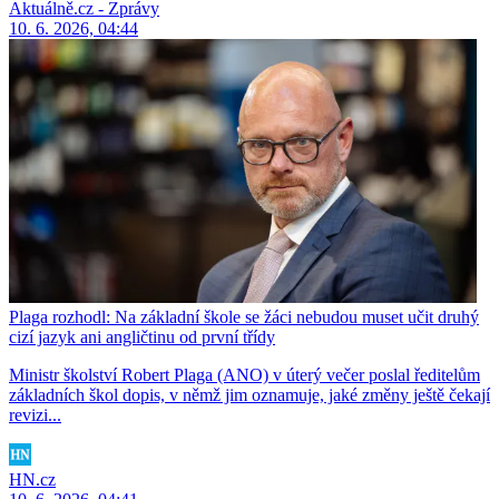
Aktuálně.cz - Zprávy
10. 6. 2026, 04:44
Plaga rozhodl: Na základní škole se žáci nebudou muset učit druhý
cizí jazyk ani angličtinu od první třídy
Ministr školství Robert Plaga (ANO) v úterý večer poslal ředitelům
základních škol dopis, v němž jim oznamuje, jaké změny ještě čekají
revizi...
HN.cz