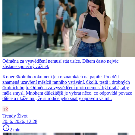
Odměna za vysvědčení nemusí stát tisíce. Dětem často nejvíc
zůstane společný zážitek
Konec školního roku není jen o známkách na papíře. Pro děti
znamená uzavření měsíců ranního vstávání, úkolů, testů i drobných
školních bojů. Odměna za vysvědčení proto nemusí být drahá, aby
měla smysl. Mnohem důležitější je vybrat něco, co odpovídá povaze
dítěte a ukáže mu, že si rodiče jeho snahy opravdu všimli.
Trendy Život
20. 6. 2026, 12:28
2 min