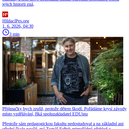
jejich historii zná,
HlídacíPes.org
1. 6. 2026, 04:30
3 min
Přijímačky bych zrušil, protože dětem škodí. Pořádáme krysí závody
místo vzdělávání, říká spoluzakladatel EDUinu
Přestože sám pedagogickou fakultu nedostudoval a na základní ani
střední škole neučil, má Tomáš Feřtek mimořádný přehled o