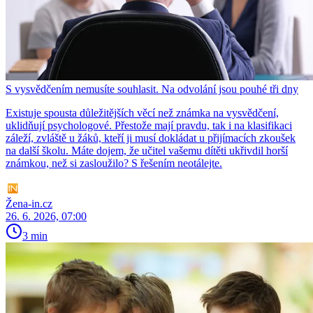
S vysvědčením nemusíte souhlasit. Na odvolání jsou pouhé tři dny
Existuje spousta důležitějších věcí než známka na vysvědčení,
uklidňují psychologové. Přestože mají pravdu, tak i na klasifikaci
záleží, zvláště u žáků, kteří ji musí dokládat u přijímacích zkoušek
na další školu. Máte dojem, že učitel vašemu dítěti ukřivdil horší
známkou, než si zasloužilo? S řešením neotálejte.
Žena-in.cz
26. 6. 2026, 07:00
3 min