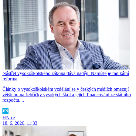
Nástřel vysokoškolského zákona dává naději. Namístě je radikální
reforma
Články o vysokoškolském vzdělání se v českých médiích omezují
většinou na žebříčky vysokých škol a jejich financování ze státního
rozpočtu....
HN.cz
18. 6. 2026, 11:33