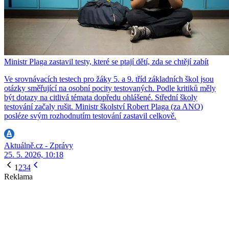
Ministr Plaga zastavil testy, které se ptají dětí, zda se chtějí zabít
Ve srovnávacích testech pro žáky 5. a 9. tříd základních škol jsou
otázky směřující na osobní pocity testovaných. Podle kritiků měly
být dotazy na citlivá témata dopředu ohlášené. Střední školy
testování začaly rušit. Ministr školství Robert Plaga (za ANO)
posléze svým rozhodnutím testování zastavil celkově.
Aktuálně.cz - Zprávy
25. 5. 2026, 10:18
1
2
3
4
Reklama