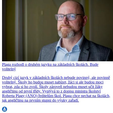
Plaga rozhodl o druhém jazyku na základních školách. Bude
volitelný
Druhý cizí jazyk v základních školách nebude povinný, ale povinně
volitelný. Školy ho budou muset nabízet, žáci si ale budou moci
vybrat, zda si ho zvolí. Školy zároveň nebudou muset učit žáky
angličtinu od první třídy. Vyplývá to z dopisu ministra školství
Roberta Plagy (ANO) ředitelům škol. Plaga chce nechat na školách,
jak angličtinu na prvním stupni do výuky zařadí.