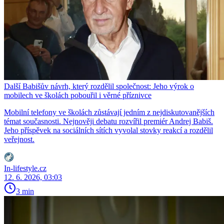
Další Babišův návrh, který rozdělil společnost: Jeho výrok o
mobilech ve školách pobouřil i věrné příznivce
Mobilní telefony ve školách zůstávají jedním z nejdiskutovanějších
témat současnosti. Nejnověji debatu rozvířil premiér Andrej Babiš.
Jeho příspěvek na sociálních sítích vyvolal stovky reakcí a rozdělil
veřejnost.
In-lifestyle.cz
12. 6. 2026, 03:03
3 min