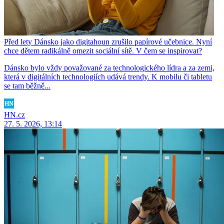
Před lety Dánsko jako digitahoun zrušilo papírové učebnice. Nyní
chce dětem radikálně omezit sociální sítě. V čem se inspirovat?
Dánsko bylo vždy považované za technologického lídra a za zemi,
která v digitálních technologiích udává trendy. K mobilu či tabletu
se tam běžně...
HN.cz
27. 5. 2026, 13:14