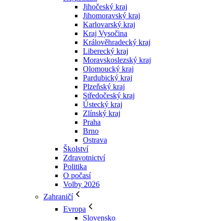
Jihočeský kraj
Jihomoravský kraj
Karlovarský kraj
Kraj Vysočina
Králověhradecký kraj
Liberecký kraj
Moravskoslezský kraj
Olomoucký kraj
Pardubický kraj
Plzeňský kraj
Středočeský kraj
Ústecký kraj
Zlínský kraj
Praha
Brno
Ostrava
Školství
Zdravotnictví
Politika
O počasí
Volby 2026
Zahraničí
Evropa
Slovensko