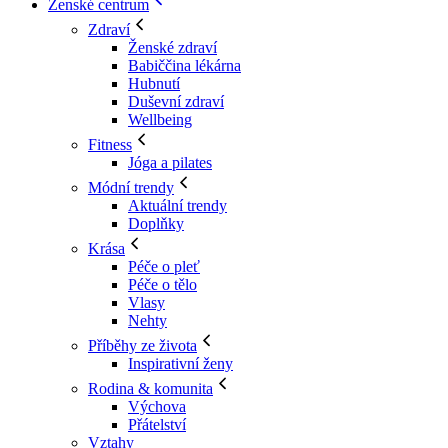
Ženské centrum
Zdraví
Ženské zdraví
Babiččina lékárna
Hubnutí
Duševní zdraví
Wellbeing
Fitness
Jóga a pilates
Módní trendy
Aktuální trendy
Doplňky
Krása
Péče o pleť
Péče o tělo
Vlasy
Nehty
Příběhy ze života
Inspirativní ženy
Rodina & komunita
Výchova
Přátelství
Vztahy