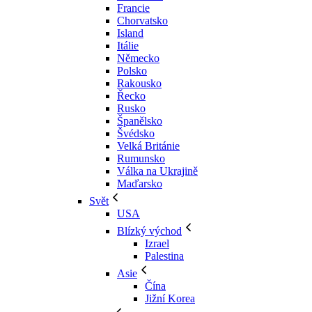
Francie
Chorvatsko
Island
Itálie
Německo
Polsko
Rakousko
Řecko
Rusko
Španělsko
Švédsko
Velká Británie
Rumunsko
Válka na Ukrajině
Maďarsko
Svět
USA
Blízký východ
Izrael
Palestina
Asie
Čína
Jižní Korea