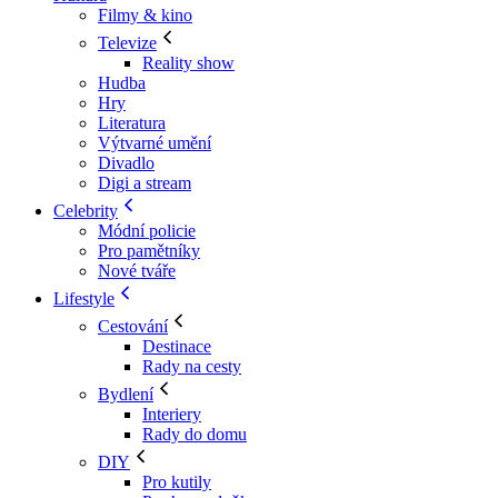
Filmy & kino
Televize
Reality show
Hudba
Hry
Literatura
Výtvarné umění
Divadlo
Digi a stream
Celebrity
Módní policie
Pro pamětníky
Nové tváře
Lifestyle
Cestování
Destinace
Rady na cesty
Bydlení
Interiery
Rady do domu
DIY
Pro kutily