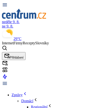
neděle 9. 8.
ne 9. 8.
29°C
Internet
Firmy
Recepty
Slovníky
Přihlášení
Zprávy
Domácí
Regionální