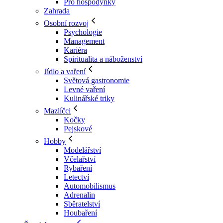
Pro hospodyňky
Zahrada
Osobní rozvoj
Psychologie
Management
Kariéra
Spiritualita a náboženství
Jídlo a vaření
Světová gastronomie
Levné vaření
Kulinářské triky
Mazlíčci
Kočky
Pejskové
Hobby
Modelářství
Včelařství
Rybaření
Letectví
Automobilismus
Adrenalin
Sběratelství
Houbaření