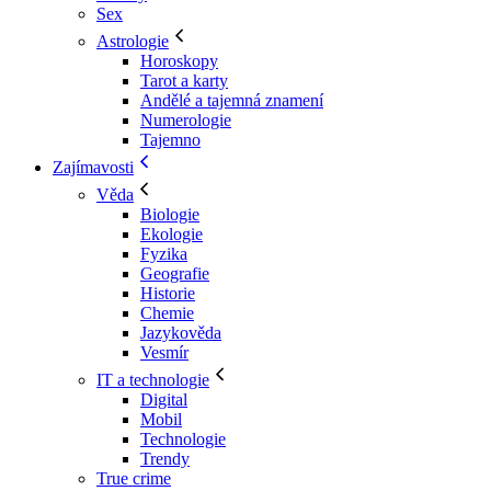
Sex
Astrologie
Horoskopy
Tarot a karty
Andělé a tajemná znamení
Numerologie
Tajemno
Zajímavosti
Věda
Biologie
Ekologie
Fyzika
Geografie
Historie
Chemie
Jazykověda
Vesmír
IT a technologie
Digital
Mobil
Technologie
Trendy
True crime