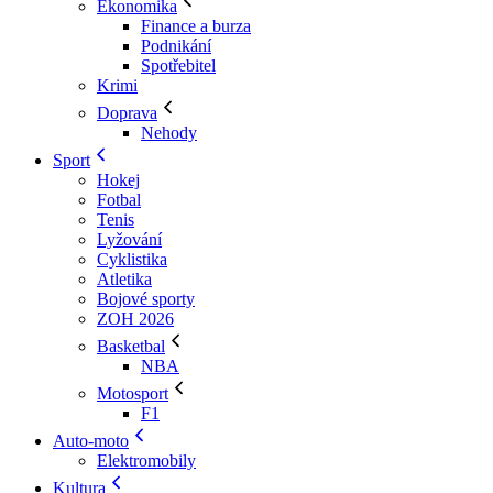
Ekonomika
Finance a burza
Podnikání
Spotřebitel
Krimi
Doprava
Nehody
Sport
Hokej
Fotbal
Tenis
Lyžování
Cyklistika
Atletika
Bojové sporty
ZOH 2026
Basketbal
NBA
Motosport
F1
Auto-moto
Elektromobily
Kultura