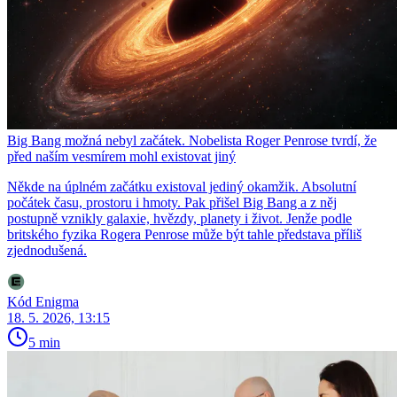
Big Bang možná nebyl začátek. Nobelista Roger Penrose tvrdí, že
před naším vesmírem mohl existovat jiný
Někde na úplném začátku existoval jediný okamžik. Absolutní
počátek času, prostoru i hmoty. Pak přišel Big Bang a z něj
postupně vznikly galaxie, hvězdy, planety i život. Jenže podle
britského fyzika Rogera Penrose může být tahle představa příliš
zjednodušená.
Kód Enigma
18. 5. 2026, 13:15
5 min