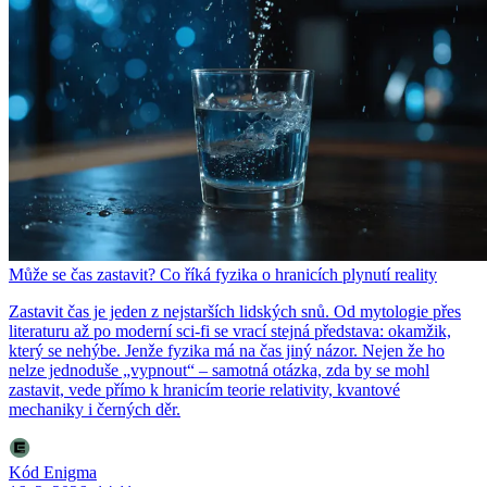
Může se čas zastavit? Co říká fyzika o hranicích plynutí reality
Zastavit čas je jeden z nejstarších lidských snů. Od mytologie přes
literaturu až po moderní sci-fi se vrací stejná představa: okamžik,
který se nehýbe. Jenže fyzika má na čas jiný názor. Nejen že ho
nelze jednoduše „vypnout“ – samotná otázka, zda by se mohl
zastavit, vede přímo k hranicím teorie relativity, kvantové
mechaniky i černých děr.
Kód Enigma