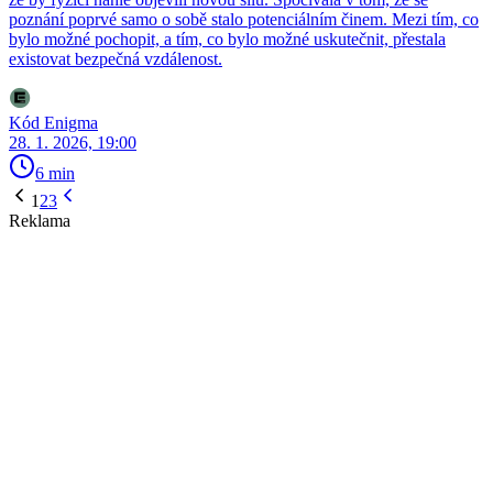
poznání poprvé samo o sobě stalo potenciálním činem. Mezi tím, co
bylo možné pochopit, a tím, co bylo možné uskutečnit, přestala
existovat bezpečná vzdálenost.
Kód Enigma
28. 1. 2026, 19:00
6 min
1
2
3
Reklama