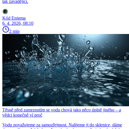
tak zavádějící.
Kód Enigma
6. 4. 2026, 08:10
2 min
Těsně před zamrznutím se voda chová jako něco úplně jiného – a
vědci konečně ví proč
Vodu považujeme za samozřejmost. Nalijeme ji do sklenice, dáme