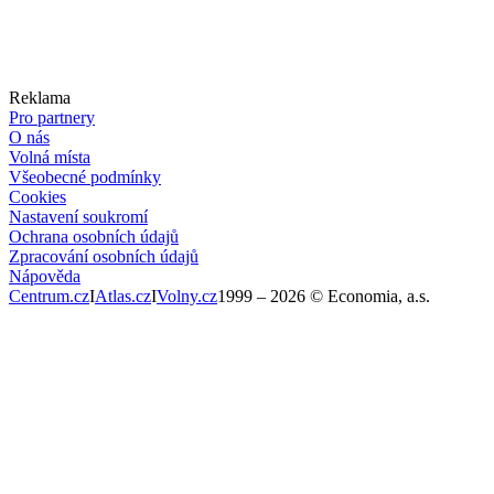
Reklama
Pro partnery
O nás
Volná místa
Všeobecné podmínky
Cookies
Nastavení soukromí
Ochrana osobních údajů
Zpracování osobních údajů
Nápověda
Centrum.cz
I
Atlas.cz
I
Volny.cz
1999 –
2026
© Economia, a.s.