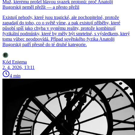
Muž, kterému prošel hlavou svazek protonů: proč Anatolij
Bugorskij neměl přežít — a přesto přežil
Existují nehody, které jsou tragické, ale pochopitelné, protože
zapadají do toho, co o světě víme, a pak existují příběhy, které
působí spíš jako chyba v systému reality, protože kombinují
fyzikální podmínky, které by měly být smrtelné, s výsledkem, který
tomu vůbec neodpovídá. Případ sovětského fyzika Anatolij
Bugorskij patří přesně do té druhé kategorie.
Kód Enigma
2. 4. 2026, 13:11
4 min