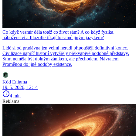
Co když vesmír dělá totéž co život sám? A co když fyzika,
náboženství a filozofie říkají to samé jiným jazykem?
Lidé si od pradávna jen velmi neradi připouštějí definitivní konec.
Civilizace napříč historií vytvářely překvapivě podobné představy.
Smrt neměla být úplným zánikem, ale přechodem. Návratem.
Proměnou do jiné podoby existence.
Kód Enigma
19. 5. 2026, 12:14
4 min
Reklama