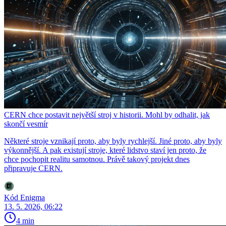
CERN chce postavit největší stroj v historii. Mohl by odhalit, jak
skončí vesmír
Některé stroje vznikají proto, aby byly rychlejší. Jiné proto, aby byly
výkonnější. A pak existují stroje, které lidstvo staví jen proto, že
chce pochopit realitu samotnou. Právě takový projekt dnes
připravuje CERN.
Kód Enigma
13. 5. 2026, 06:22
4 min