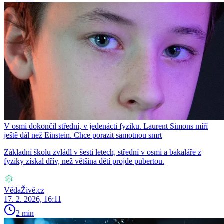
V osmi dokončil střední, v jedenácti fyziku. Laurent Simons míří
ještě dál než Einstein. Chce porazit samotnou smrt
Základní školu zvládl v šesti letech, střední v osmi a bakaláře z
fyziky získal dřív, než většina dětí projde pubertou.
VědaŽivě.cz
17. 2. 2026, 16:11
2 min