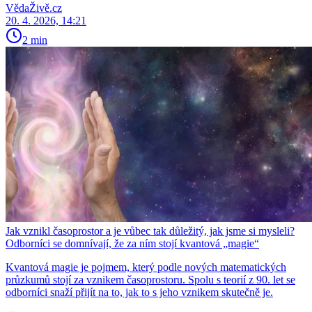
VědaŽivě.cz
20. 4. 2026, 14:21
2 min
Jak vznikl časoprostor a je vůbec tak důležitý, jak jsme si mysleli?
Odborníci se domnívají, že za ním stojí kvantová „magie“
Kvantová magie je pojmem, který podle nových matematických
průzkumů stojí za vznikem časoprostoru. Spolu s teorií z 90. let se
odborníci snaží přijít na to, jak to s jeho vznikem skutečně je.