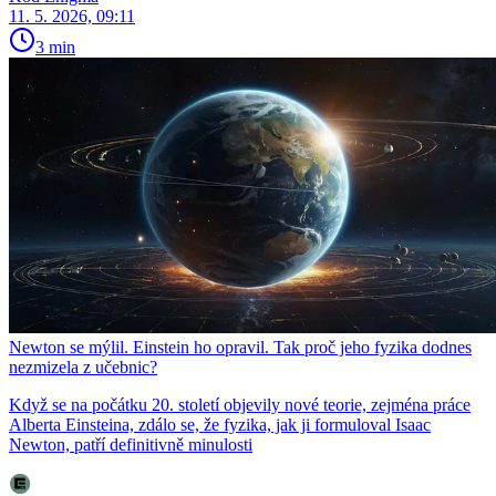
11. 5. 2026, 09:11
3 min
Newton se mýlil. Einstein ho opravil. Tak proč jeho fyzika dodnes
nezmizela z učebnic?
Když se na počátku 20. století objevily nové teorie, zejména práce
Alberta Einsteina, zdálo se, že fyzika, jak ji formuloval Isaac
Newton, patří definitivně minulosti