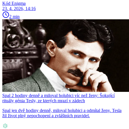
Kód Enigma
23. 4. 2026, 14:16
2 min
Spal 2 hodiny denně a miloval holubici víc než ženy: Šokující
rituály génia Tesly, ze kterých mrazí v zádech
Spal jen dvě hodiny denně, miloval holubici a odmítal ženy. Tesla
žil život plný nepochopení a zvláštních pravidel.