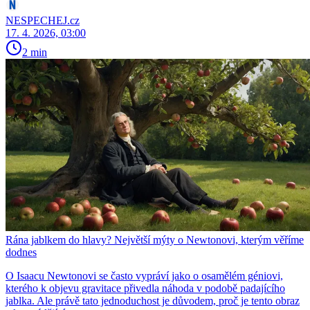
NESPECHEJ.cz
17. 4. 2026, 03:00
2 min
Rána jablkem do hlavy? Největší mýty o Newtonovi, kterým věříme
dodnes
O Isaacu Newtonovi se často vypráví jako o osamělém géniovi,
kterého k objevu gravitace přivedla náhoda v podobě padajícího
jablka. Ale právě tato jednoduchost je důvodem, proč je tento obraz