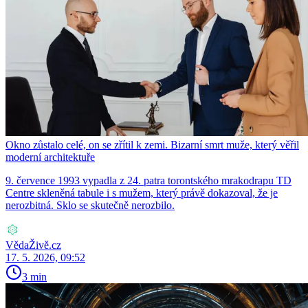
Okno zůstalo celé, on se zřítil k zemi. Bizarní smrt muže, který věřil
moderní architektuře
9. července 1993 vypadla z 24. patra torontského mrakodrapu TD
Centre skleněná tabule i s mužem, který právě dokazoval, že je
nerozbitná. Sklo se skutečně nerozbilo.
VědaŽivě.cz
17. 5. 2026, 09:52
3 min