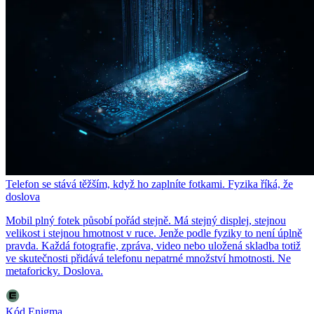
Telefon se stává těžším, když ho zaplníte fotkami. Fyzika říká, že
doslova
Mobil plný fotek působí pořád stejně. Má stejný displej, stejnou
velikost i stejnou hmotnost v ruce. Jenže podle fyziky to není úplně
pravda. Každá fotografie, zpráva, video nebo uložená skladba totiž
ve skutečnosti přidává telefonu nepatrné množství hmotnosti. Ne
metaforicky. Doslova.
Kód Enigma