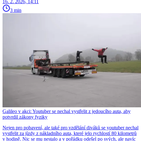
16. 2. 2026, 14:11
3 min
Galileo v akci: Youtuber se nechal vystřelit z jedoucího auta, aby
potvrdil zákony fyziky
Nejen pro pobavení, ale také pro vzdělání diváků se youtuber nechal
vystřelit za jízdy z nákladního auta, které jelo rychlostí 80 kilometrů
v hodině. Nic se mu nestalo a v pořádku odešel po svých, ale navíc