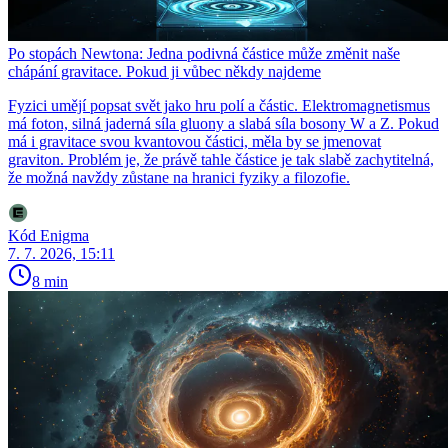
Po stopách Newtona: Jedna podivná částice může změnit naše
chápání gravitace. Pokud ji vůbec někdy najdeme
Fyzici umějí popsat svět jako hru polí a částic. Elektromagnetismus
má foton, silná jaderná síla gluony a slabá síla bosony W a Z. Pokud
má i gravitace svou kvantovou částici, měla by se jmenovat
graviton. Problém je, že právě tahle částice je tak slabě zachytitelná,
že možná navždy zůstane na hranici fyziky a filozofie.
Kód Enigma
7. 7. 2026, 15:11
8 min