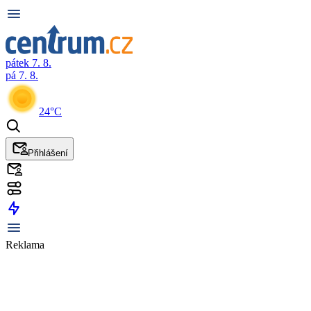
pátek 7. 8.
pá 7. 8.
24°C
Přihlášení
Reklama