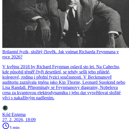
Brilantní fyzik, složitý člověk. Jak vnímat Richarda Feynmana v
roce 2026?
V květnu 2018 by Richard Feynman oslavil sto let. Na Caltechu,
kde působil téměř čtyři desetiletí, se tehdy sešli jeho přátelé,
kolegové, rodina i přední fyzici současnosti. V Beckmanově
auditoriu zaznívala jména jako Kip Thorne, Leonard Susskind nebo
Lisa Randall. Připomínaly se Feynmanovy diagramy, Nobelova
cena za kvantovou elektrodynamiku i jeho dar vysvětlovat složité
věci s nakažlivým nadšením.
Kód Enigma
27. 2. 2026, 18:09
3 min