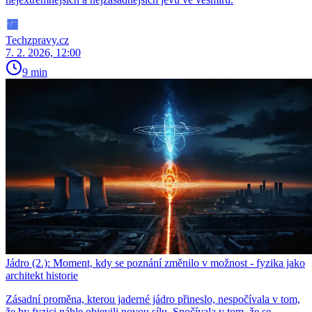
Techzpravy.cz
7. 2. 2026, 12:00
9 min
Jádro (2.): Moment, kdy se poznání změnilo v možnost - fyzika jako
architekt historie
Zásadní proměna, kterou jaderné jádro přineslo, nespočívala v tom,
že by fyzici náhle objevili novou sílu. Spočívala v tom, že se