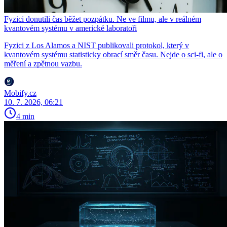
Fyzici donutili čas běžet pozpátku. Ne ve filmu, ale v reálném
kvantovém systému v americké laboratoři
Fyzici z Los Alamos a NIST publikovali protokol, který v
kvantovém systému statisticky obrací směr času. Nejde o sci-fi, ale o
měření a zpětnou vazbu.
Mobify.cz
10. 7. 2026, 06:21
4 min