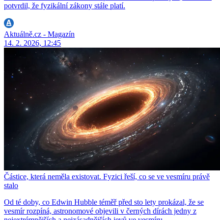
potvrdil, že fyzikální zákony stále platí.
Aktuálně.cz - Magazín
14. 2. 2026, 12:45
Částice, která neměla existovat. Fyzici řeší, co se ve vesmíru právě
stalo
Od té doby, co Edwin Hubble téměř před sto lety prokázal, že se
vesmír rozpíná, astronomové objevili v černých dírách jedny z
nejextrémnějších a nejzásadnějších jevů ve vesmíru.