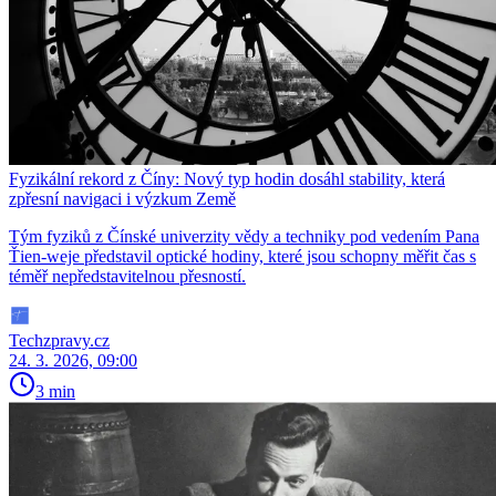
Fyzikální rekord z Číny: Nový typ hodin dosáhl stability, která
zpřesní navigaci i výzkum Země
Tým fyziků z Čínské univerzity vědy a techniky pod vedením Pana
Ťien-weje představil optické hodiny, které jsou schopny měřit čas s
téměř nepředstavitelnou přesností.
Techzpravy.cz
24. 3. 2026, 09:00
3 min