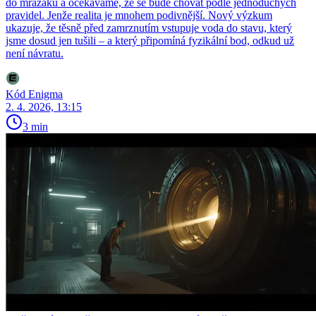
do mrazáku a očekáváme, že se bude chovat podle jednoduchých
pravidel. Jenže realita je mnohem podivnější. Nový výzkum
ukazuje, že těsně před zamrznutím vstupuje voda do stavu, který
jsme dosud jen tušili – a který připomíná fyzikální bod, odkud už
není návratu.
Kód Enigma
2. 4. 2026, 13:15
3 min