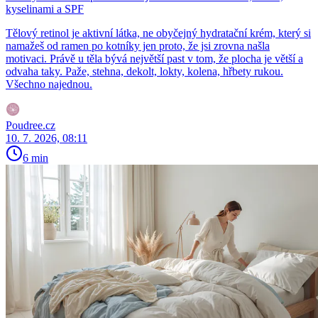
kyselinami a SPF
Tělový retinol je aktivní látka, ne obyčejný hydratační krém, který si
namažeš od ramen po kotníky jen proto, že jsi zrovna našla
motivaci. Právě u těla bývá největší past v tom, že plocha je větší a
odvaha taky. Paže, stehna, dekolt, lokty, kolena, hřbety rukou.
Všechno najednou.
Poudree.cz
10. 7. 2026, 08:11
6 min