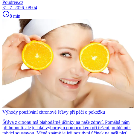
Poudree.cz
31. 7. 2026, 08:04
8 min
Výhody používání citronové šťávy při péči o pokožku
Šťáva z citronu má blahodárné účinky na naše zdraví. Pomáhá nám
při hubnutí, ale je také výborným pomocníkem při řešení problémů s
trávicí soustavou. Méně známý je její pozitivní účinek na naši pleť.