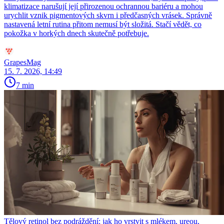
klimatizace narušují její přirozenou ochrannou bariéru a mohou
urychlit vznik pigmentových skvrn i předčasných vrásek. Správně
nastavená letní rutina přitom nemusí být složitá. Stačí vědět, co
pokožka v horkých dnech skutečně potřebuje.
GrapesMag
15. 7. 2026, 14:49
7 min
Tělový retinol bez podráždění: jak ho vrstvit s mlékem, ureou,