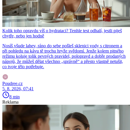
Kolik toho opravdu víš o hydrataci? Tenhle test odhalí, jestli piješ
chytře, nebo jen hodně
Nosíš všude lahev, ráno do sebe pošleš sklenici vody s citronem a
při pohledu na kávu tě trochu hryže svědomí. Jenže kolem pitného
režimu koluje tolik pevných pravidel, polopravd a dobře prodaných
nápojů, že můžeš dělat všechno „správně“ a přesto vlastně netušit,
co tvoje tělo potřebuje.
Poudree.cz
5. 8. 2026, 07:41
8 min
Reklama