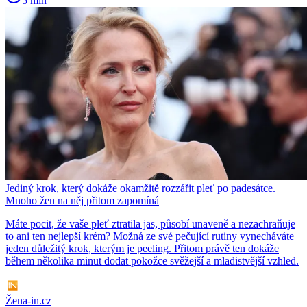
5 min
Jediný krok, který dokáže okamžitě rozzářit pleť po padesátce.
Mnoho žen na něj přitom zapomíná
Máte pocit, že vaše pleť ztratila jas, působí unaveně a nezachraňuje
to ani ten nejlepší krém? Možná ze své pečující rutiny vynecháváte
jeden důležitý krok, kterým je peeling. Přitom právě ten dokáže
během několika minut dodat pokožce svěžejší a mladistvější vzhled.
Žena-in.cz