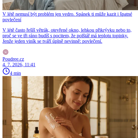
V létě nemusí být problém jen vedro. Spánek ti může kazit i špatné
povlečení
V létě často řešíš větrák, otevřené okno, lehkou přikrývku nebo to,
proč se ve tři ráno budíš s pocitem, že polštář má teplotu topinky.
Jenže jeden viník se tváří úplně nevinně: povlečení.
Poudree.cz
4. 7. 2026, 11:41
4 min