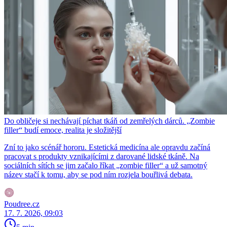
Do obličeje si nechávají píchat tkáň od zemřelých dárců. „Zombie
filler“ budí emoce, realita je složitější
Zní to jako scénář hororu. Estetická medicína ale opravdu začíná
pracovat s produkty vznikajícími z darované lidské tkáně. Na
sociálních sítích se jim začalo říkat „zombie filler“ a už samotný
název stačí k tomu, aby se pod ním rozjela bouřlivá debata.
Poudree.cz
17. 7. 2026, 09:03