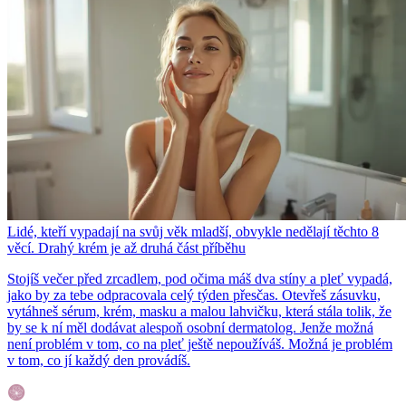
Lidé, kteří vypadají na svůj věk mladší, obvykle nedělají těchto 8
věcí. Drahý krém je až druhá část příběhu
Stojíš večer před zrcadlem, pod očima máš dva stíny a pleť vypadá,
jako by za tebe odpracovala celý týden přesčas. Otevřeš zásuvku,
vytáhneš sérum, krém, masku a malou lahvičku, která stála tolik, že
by se k ní měl dodávat alespoň osobní dermatolog. Jenže možná
není problém v tom, co na pleť ještě nepoužíváš. Možná je problém
v tom, co jí každý den provádíš.