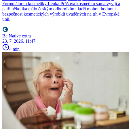
Formulátorka kosmetiky Lenka Průšová kosmetiku sama vyvíjí a
patří několika málo českým odborníkům, kteří mohou hodnotit
bezpečnost kosmetických výrobků uváděných na trh v Evropské
unii.
Be Native extra
23. 7. 2026, 11:47
4 min