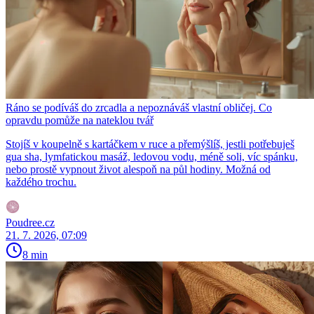
Ráno se podíváš do zrcadla a nepoznáváš vlastní obličej. Co
opravdu pomůže na nateklou tvář
Stojíš v koupelně s kartáčkem v ruce a přemýšlíš, jestli potřebuješ
gua sha, lymfatickou masáž, ledovou vodu, méně soli, víc spánku,
nebo prostě vypnout život alespoň na půl hodiny. Možná od
každého trochu.
Poudree.cz
21. 7. 2026, 07:09
8 min