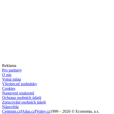
Reklama
Pro partnery
O nás
Volná místa
Všeobecné podmínky
Cookies
Nastavení soukromí
Ochrana osobních údajů
Zpracování osobních údajů
Nápověda
Centrum.cz
I
Atlas.cz
I
Volny.cz
1999 –
2026
© Economia, a.s.