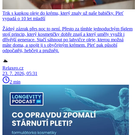
Trik s kapkou oleje do krému, který znaly už naše babičky. Pleť
vypadá o 10 let mladší
Žádný zázrak přes noc to není. Přesto za tímhle jednoduchým fíglem
stojí princip, který kosmetičky dobře znají a který uměly využít i
dřívější generace. Stačí sáhnout po lahvičce oleje, kterou možná
máte doma, a spojit ji s obyčejným krémem. Pleť pak působí
odpočatěji, hebčeji a pružněji.
Relaxeo.cz
23. 7. 2026, 05:31
2 min