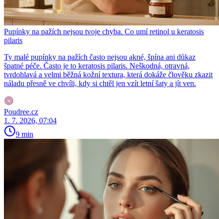
Pupínky na pažích nejsou tvoje chyba. Co umí retinol u keratosis
pilaris
Ty malé pupínky na pažích často nejsou akné, špína ani důkaz
špatné péče. Často je to keratosis pilaris. Neškodná, otravná,
tvrdohlavá a velmi běžná kožní textura, která dokáže člověku zkazit
náladu přesně ve chvíli, kdy si chtěl jen vzít letní šaty a jít ven.
Poudree.cz
1. 7. 2026, 07:04
9 min