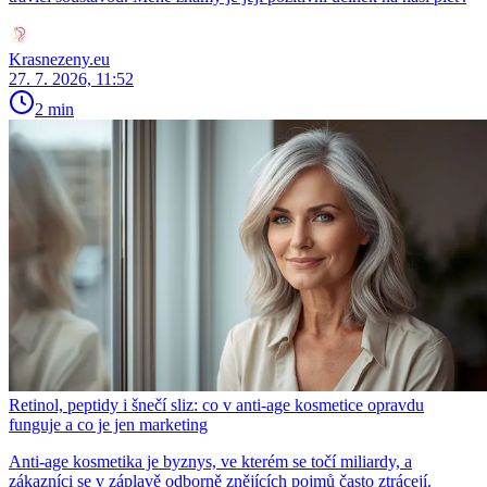
Krasnezeny.eu
27. 7. 2026, 11:52
2 min
Retinol, peptidy i šnečí sliz: co v anti-age kosmetice opravdu
funguje a co je jen marketing
Anti-age kosmetika je byznys, ve kterém se točí miliardy, a
zákazníci se v záplavě odborně znějících pojmů často ztrácejí.