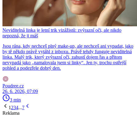
Neviditelná linka je letní trik vizážistů: zvýrazní oči, ale nikdo
nepozná, že ji máš
Jsou rána, kdy nechceš plný make-up, ale nechceš ani vypadat, jako
by tě někdo právě vytáhl z inboxu. Právě tehdy funguje neviditelná
linka. Malý trik, který zvýrazní oči, zahustí dojem řas a přitom
nevypadá jako „namalovala jsem si linky“. Jen ty, trochu ostřejší
pohled a podezřele dobrý den.
Poudree.cz
26. 6. 2026, 07:09
3 min
1
2
3
4
...
7
Reklama