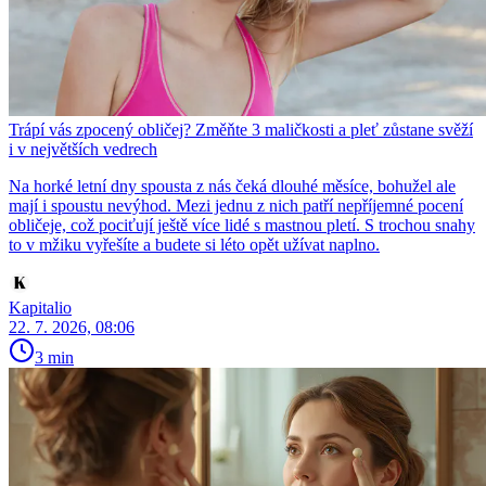
Trápí vás zpocený obličej? Změňte 3 maličkosti a pleť zůstane svěží
i v největších vedrech
Na horké letní dny spousta z nás čeká dlouhé měsíce, bohužel ale
mají i spoustu nevýhod. Mezi jednu z nich patří nepříjemné pocení
obličeje, což pociťují ještě více lidé s mastnou pletí. S trochou snahy
to v mžiku vyřešíte a budete si léto opět užívat naplno.
Kapitalio
22. 7. 2026, 08:06
3 min