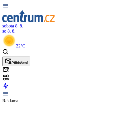
sobota 8. 8.
so 8. 8.
22°C
Přihlášení
Reklama