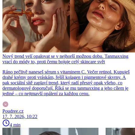
Nový trend velí opalovat se v nejhorší možnou dobu. Tanmaxxing
vrací do módy to, proti čemu bojuje celý skincare svět
Ráno pečlivě naneseš sérum s vitaminem C. Večer retinol. Kupuješ
drahé krémy proti vráskám, řešíš kolagen i pigmentové skvrny. A
pak sociální sítě zaplaví trend, který radí přesný opak všeho, co
dermatologové doporučují. Říká se mu tanmaxxing a jeho cílem je
jediné – co nejtmavší opálení za každou cenu.
Poudree.cz
17. 7. 2026, 10:22
4 min