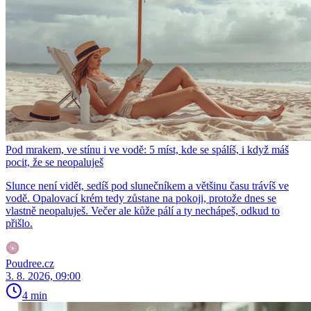
Pod mrakem, ve stínu i ve vodě: 5 míst, kde se spálíš, i když máš
pocit, že se neopaluješ
Slunce není vidět, sedíš pod slunečníkem a většinu času trávíš ve
vodě. Opalovací krém tedy zůstane na pokoji, protože dnes se
vlastně neopaluješ. Večer ale kůže pálí a ty nechápeš, odkud to
přišlo.
Poudree.cz
3. 8. 2026, 09:00
4 min