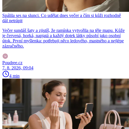
Spálila ses na slunci. Co udělat dnes večer a čím si kůži rozhodně
dál netrápit
Večer sundáš šaty a zjistíš, že ramínka vytvořila na těle mapu. Kůže
je červená, horká, napjatá a každý dotek látky působí jako osobní
útok. První myšlenka: potřebuji něco ledového, mastného a nejlépe
zázračného.
Poudree.cz
7. 8. 2026, 09:04
4 min