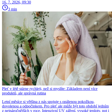
16. 7. 2026, 09:30
3 min
Pleť v létě stárne rychleji, než si myslíte: Základem není více
produktů, ale správná rutina
Letní měsíce si většina z nás spojuje s opálenou pokožkou,
dovolenou a odpočinkem. Pro pleť ale může být toto období jedním
z nejnáročnějších v roce. Intenzivní UV záření, vysoké teploty, pot i