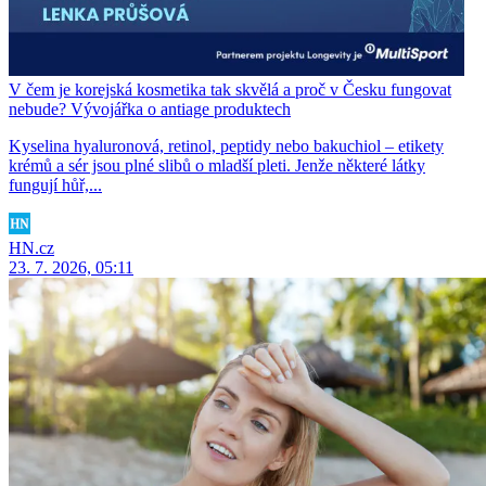
V čem je korejská kosmetika tak skvělá a proč v Česku fungovat
nebude? Vývojářka o antiage produktech
Kyselina hyaluronová, retinol, peptidy nebo bakuchiol – etikety
krémů a sér jsou plné slibů o mladší pleti. Jenže některé látky
fungují hůř,...
HN.cz
23. 7. 2026, 05:11