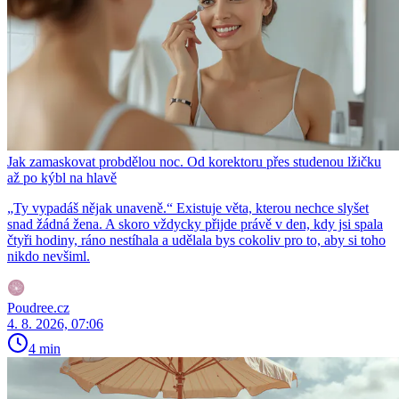
Jak zamaskovat probdělou noc. Od korektoru přes studenou lžičku
až po kýbl na hlavě
„Ty vypadáš nějak unaveně.“ Existuje věta, kterou nechce slyšet
snad žádná žena. A skoro vždycky přijde právě v den, kdy jsi spala
čtyři hodiny, ráno nestíhala a udělala bys cokoliv pro to, aby si toho
nikdo nevšiml.
Poudree.cz
4. 8. 2026, 07:06
4 min