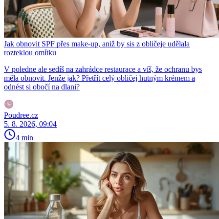
Jak obnovit SPF přes make-up, aniž by sis z obličeje udělala
rozteklou omítku
V poledne ale sedíš na zahrádce restaurace a víš, že ochranu bys
měla obnovit. Jenže jak? Přetřít celý obličej hutným krémem a
odnést si obočí na dlani?
Poudree.cz
5. 8. 2026, 09:04
4 min