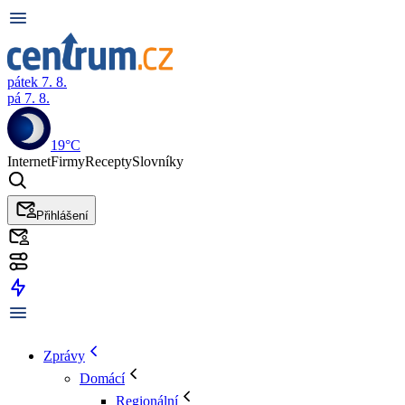
pátek 7. 8.
pá 7. 8.
19°C
Internet
Firmy
Recepty
Slovníky
Přihlášení
Zprávy
Domácí
Regionální