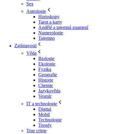
Sex
Astrologie
Horoskopy
Tarot a karty
Andělé a tajemná znamení
Numerologie
Tajemno
Zajímavosti
Věda
Biologie
Ekologie
Fyzika
Geografie
Historie
Chemie
Jazykověda
Vesmír
IT a technologie
Digital
Mobil
Technologie
Trendy
True crime