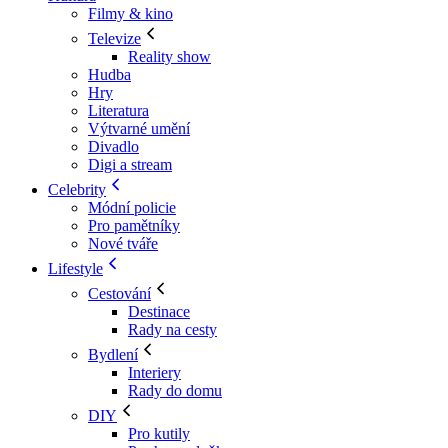
Filmy & kino
Televize
Reality show
Hudba
Hry
Literatura
Výtvarné umění
Divadlo
Digi a stream
Celebrity
Módní policie
Pro pamětníky
Nové tváře
Lifestyle
Cestování
Destinace
Rady na cesty
Bydlení
Interiery
Rady do domu
DIY
Pro kutily