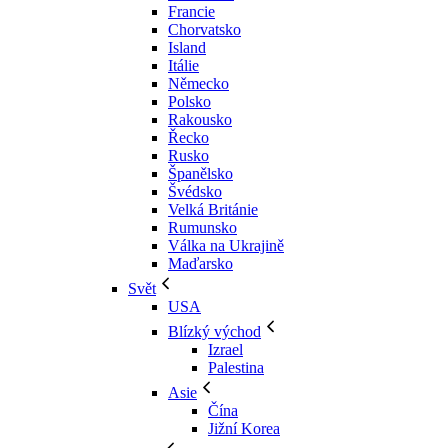
Francie
Chorvatsko
Island
Itálie
Německo
Polsko
Rakousko
Řecko
Rusko
Španělsko
Švédsko
Velká Británie
Rumunsko
Válka na Ukrajině
Maďarsko
Svět
USA
Blízký východ
Izrael
Palestina
Asie
Čína
Jižní Korea