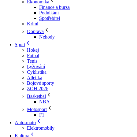
Ekonomika
Finance a burza
Podnikání
Spotřebitel
Krimi
Doprava
Nehody
Sport
Hokej
Fotbal
Tenis
Lyžování
Cyklistika
Atletika
Bojové sporty
ZOH 2026
Basketbal
NBA
Motosport
F1
Auto-moto
Elektromobily
Kultura