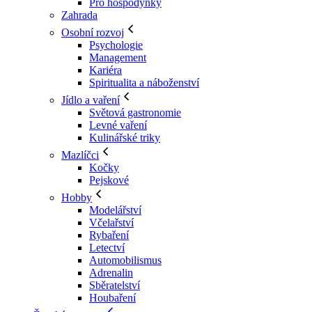
Pro hospodyňky
Zahrada
Osobní rozvoj
Psychologie
Management
Kariéra
Spiritualita a náboženství
Jídlo a vaření
Světová gastronomie
Levné vaření
Kulinářské triky
Mazlíčci
Kočky
Pejskové
Hobby
Modelářství
Včelařství
Rybaření
Letectví
Automobilismus
Adrenalin
Sběratelství
Houbaření