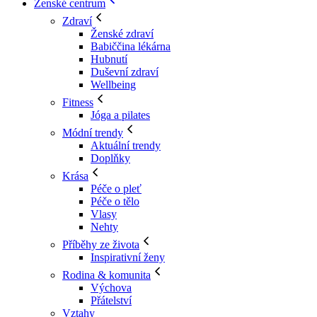
Ženské centrum
Zdraví
Ženské zdraví
Babiččina lékárna
Hubnutí
Duševní zdraví
Wellbeing
Fitness
Jóga a pilates
Módní trendy
Aktuální trendy
Doplňky
Krása
Péče o pleť
Péče o tělo
Vlasy
Nehty
Příběhy ze života
Inspirativní ženy
Rodina & komunita
Výchova
Přátelství
Vztahy