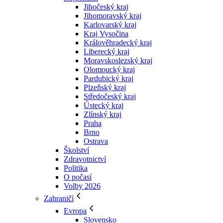
Jihočeský kraj
Jihomoravský kraj
Karlovarský kraj
Kraj Vysočina
Králověhradecký kraj
Liberecký kraj
Moravskoslezský kraj
Olomoucký kraj
Pardubický kraj
Plzeňský kraj
Středočeský kraj
Ústecký kraj
Zlínský kraj
Praha
Brno
Ostrava
Školství
Zdravotnictví
Politika
O počasí
Volby 2026
Zahraničí
Evropa
Slovensko