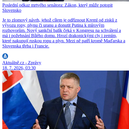
Poslední odkaz mrtvého senátora: Zákon, který může potopit
Slovensko
Je to zlomový návrh, jehož cílem je odříznout Kreml od zisků z
vývozu ropy, plynu či uranu a donutit Putina k mírovým
rozhovorům. Nový sankční balík čeká v Kongresu na schválení a
má i požehnání Bílého domu. Hrozí drakonickými cly i zemím,
které nakupují ruskou ropu a plyn. Mezi ně patří kromě Maďarska a
Slovenska třeba i Francie.
Aktuálně.cz - Zprávy
18. 7. 2026, 03:30