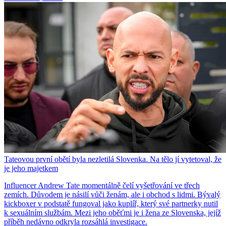
Tateovou první obětí byla nezletilá Slovenka. Na tělo jí vytetoval, že
je jeho majetkem
Influencer Andrew Tate momentálně čelí vyšetřování ve třech
zemích. Důvodem je násilí vůči ženám, ale i obchod s lidmi. Bývalý
kickboxer v podstatě fungoval jako kuplíř, který své partnerky nutil
k sexuálním službám. Mezi jeho oběťmi je i žena ze Slovenska, jejíž
příběh nedávno odkryla rozsáhlá investigace.