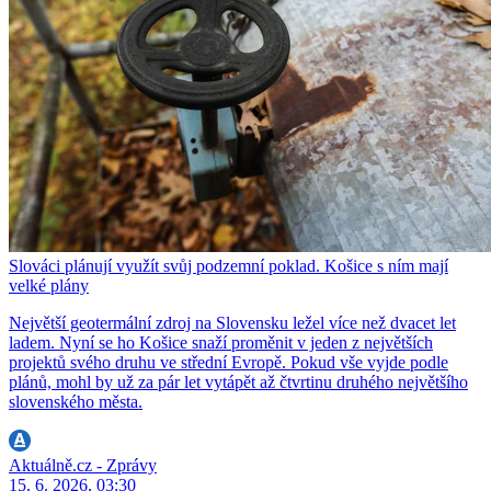
Slováci plánují využít svůj podzemní poklad. Košice s ním mají
velké plány
Největší geotermální zdroj na Slovensku ležel více než dvacet let
ladem. Nyní se ho Košice snaží proměnit v jeden z největších
projektů svého druhu ve střední Evropě. Pokud vše vyjde podle
plánů, mohl by už za pár let vytápět až čtvrtinu druhého největšího
slovenského města.
Aktuálně.cz - Zprávy
15. 6. 2026, 03:30