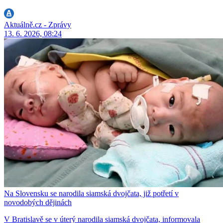
Aktuálně.cz - Zprávy
13. 6. 2026, 08:24
Na Slovensku se narodila siamská dvojčata, již potřetí v
novodobých dějinách
V Bratislavě se v úterý narodila siamská dvojčata, informovala