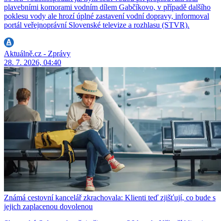
plavebními komorami vodním dílem Gabčíkovo, v případě dalšího
poklesu vody ale hrozí úplné zastavení vodní dopravy, informoval
portál veřejnoprávní Slovenské televize a rozhlasu (STVR).
Aktuálně.cz - Zprávy
28. 7. 2026, 04:40
Známá cestovní kancelář zkrachovala: Klienti teď zjišťují, co bude s
jejich zaplacenou dovolenou