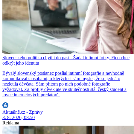
Slovenského politika chytili do pasti. Žádal intimní fotky, Fico chce
odkrýt jeho identitu
Bývalý slovenský poslanec posílal intimní fotografie a nevhodně
komunikoval s osobami, o kterých si sám myslel, že se jedná o
nezletilá děvčata. Sám přitom po nich podobné fotografie
vyžadoval. Za profily dívek ale ve skutečnosti stál český student a
lovec internetových predátorů.
Aktuálně.cz - Zprávy
3. 8. 2026, 08:50
Reklama