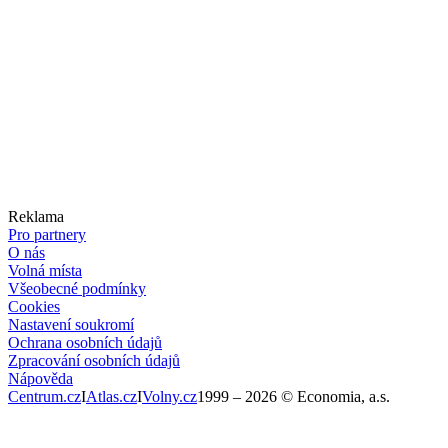
Reklama
Pro partnery
O nás
Volná místa
Všeobecné podmínky
Cookies
Nastavení soukromí
Ochrana osobních údajů
Zpracování osobních údajů
Nápověda
Centrum.cz
I
Atlas.cz
I
Volny.cz
1999 –
2026
© Economia, a.s.