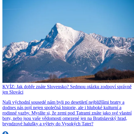
KVÍZ: Jak dobře znáte Slovensko? Sedmou otázku zodpoví správně
jen Slováci
Naši východní sousedé nám byli po desetiletí nejbližšími bratry a
dodnes nás pojí nejen společná historie, ale i hluboké kulturní a
rodinné vazby. Myslíte si, že zemi pod Tatrami znáte jako své vlastní
boty, nebo jsou vaše vědomosti omezené jen na Bratislavský hrad,
bryndzové halušky a výlety do Vysokých Tater?