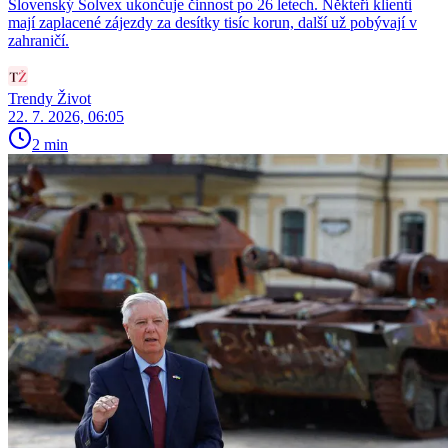
Slovenský Solvex ukončuje činnost po 26 letech. Někteří klienti
mají zaplacené zájezdy za desítky tisíc korun, další už pobývají v
zahraničí.
Trendy Život
22. 7. 2026, 06:05
2 min