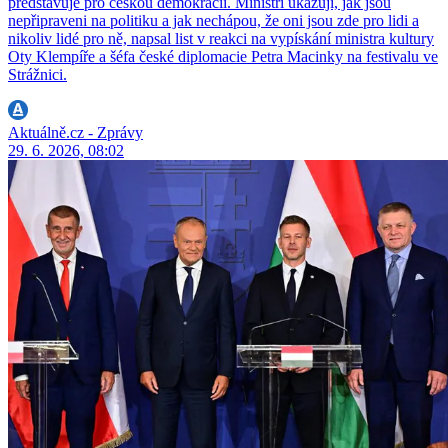
představuje pro českou demokracii. Ministři ukazují, jak jsou
nepřipraveni na politiku a jak nechápou, že oni jsou zde pro lidi a
nikoliv lidé pro ně, napsal list v reakci na vypískání ministra kultury
Oty Klempíře a šéfa české diplomacie Petra Macinky na festivalu ve
Strážnici.
Aktuálně.cz - Zprávy
29. 6. 2026, 08:02