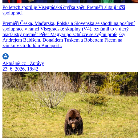
Po letech sporů je Visegrádská čtyřka zpět. Premiéři slibují užší
spolupráci
Premiéři Česka, Maďarska, Polska a Slovenska se shodli na posílení
spolupráce v rámci Visegrádské skupiny (V4), oznámil to v úterý
maďarský premiér Péter Magyar po schůzce se svými protějšky
Andrejem Babišem, Donaldem Tuskem a Robertem Ficem na
zámku v Gödöllő u Budapešti.
Aktuálně.cz - Zprávy
23. 6. 2026, 18:42