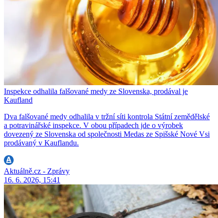
Inspekce odhalila falšované medy ze Slovenska, prodával je
Kaufland
Dva falšované medy odhalila v tržní síti kontrola Státní zemědělské
a potravinářské inspekce. V obou případech jde o výrobek
dovezený ze Slovenska od společnosti Medas ze Spišské Nové Vsi
prodávaný v Kauflandu.
Aktuálně.cz - Zprávy
16. 6. 2026, 15:41