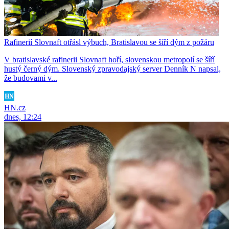
Rafinerií Slovnaft otřásl výbuch, Bratislavou se šíří dým z požáru
V bratislavské rafinerii Slovnaft hoří, slovenskou metropolí se šíří
hustý černý dým. Slovenský zpravodajský server Denník N napsal,
že budovami v...
HN.cz
dnes, 12:24