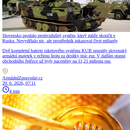
Slovensko prodalo protivzdušný systém, který může skončit v
Rusku. Nevydělalo nic, ale prostředník inkasoval čtvrt miliardy
Dvě kompletní baterie raketového systému KUB opustily slovenský
armádní majetek v režimu šrotu za desítky tisíc eur. V dalším stupni
obchodního řetězce už byly naceněny na 11,21 milionu eur.
ArmádníZpravodaj.cz
20. 6. 2026, 07:11
4 min