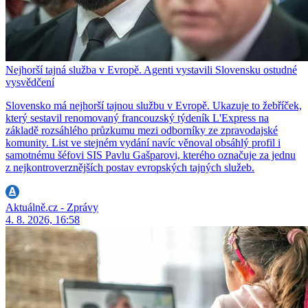
Nejhorší tajná služba v Evropě. Agenti vystavili Slovensku ostudné
vysvědčení
Slovensko má nejhorší tajnou službu v Evropě. Ukazuje to žebříček,
který sestavil renomovaný francouzský týdeník L'Express na
základě rozsáhlého průzkumu mezi odborníky ze zpravodajské
komunity. List ve stejném vydání navíc věnoval obsáhlý profil i
samotnému šéfovi SIS Pavlu Gašparovi, kterého označuje za jednu
z nejkontroverznějších postav evropských tajných služeb.
Aktuálně.cz - Zprávy
4. 8. 2026, 16:58