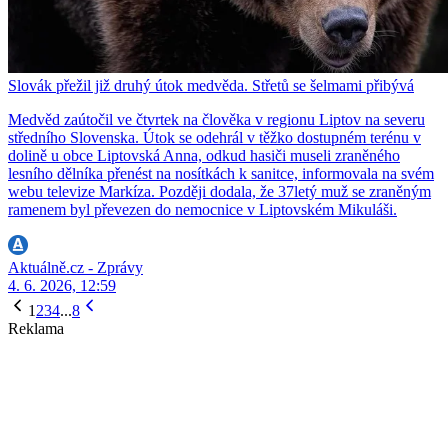
Slovák přežil již druhý útok medvěda. Střetů se šelmami přibývá
Medvěd zaútočil ve čtvrtek na člověka v regionu Liptov na severu
středního Slovenska. Útok se odehrál v těžko dostupném terénu v
dolině u obce Liptovská Anna, odkud hasiči museli zraněného
lesního dělníka přenést na nosítkách k sanitce, informovala na svém
webu televize Markíza. Později dodala, že 37letý muž se zraněným
ramenem byl převezen do nemocnice v Liptovském Mikuláši.
Aktuálně.cz - Zprávy
4. 6. 2026, 12:59
1
2
3
4
...
8
Reklama