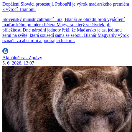
Dopálení Slováci protestují. Pobouřil je výrok maďarského premiéra
k výročí Trianonu
Slovenský ministr zahraničí Juraj Blanár se ohradil proti vyjádření
maďarského premiéra Pétera Magyara, který ve čtvrtek při
příležitosti Dne národní jednoty řekl, že Maďarsko je asi jedinou
zemí na světě, která sousedí sama se sebou. Blanár Magyarův výrok
označil za absurdní a popírající historii.
Aktuálně.cz - Zprávy
5. 6. 2026, 13:07