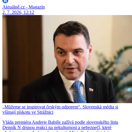
Aktuálně.cz - Magazín
2. 7. 2026, 12:12
„Můžeme se inspirovat českým odporem“. Slovenská média si
všímají pískotu ve Strážnici
Vláda premiéra Andreje Babiše zažívá podle slovenského listu
Denník N drsnou reakci na nekulturnost a nebezpečí, které