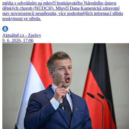
média s odvoláním na mluvčí bratislavského Národního ústavu
dětských chorob (NÚDCH). Mluvčí Dana Kamenická zdravotní
stav novorozenců neupřesnila, více podrobnějších informací slíbila
poskytnout ve středu.
Aktuálně.cz - Zprávy
9. 6. 2026, 17:06