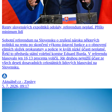
Renty slovenských expolitiků odolaly, referendum neplatí. Přišlo
minimum lidí
Sobotní referendum na Slovensku o zrušení nároku některých
politiků na rentu po skončení výkonu ústavní funkce a o obnovení
elitních složek prokuratury a policie je kvůli nízké účasti neplatné.
Řekl to předseda státní volební komise Eduard Burda. V referendu
hlasovalo jen 16,13 procenta voličů. Jde druhou nejnižší účast ze
všech deseti dosavadních celostátních lidových hlasování na
Slovensku.
Aktuálně.cz - Zprávy
5. 7. 2026, 09:17