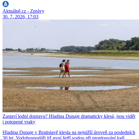
Aktuálně.cz - Zprávy
30. 7. 2026, 17:03
Zastaví lodní dopravu? Hladina Dunaje dramaticky klesá, jsou vidět
i potopené vraky
Hladina Dunaje v Bratislavě klesla na nejnižší úroveň za posledních
30 let. Vodohospodáři již nyní šetří vodou při proplouvání lodí