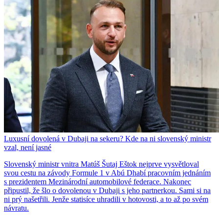
Luxusní dovolená v Dubaji na sekeru? Kde na ni slovenský ministr
vzal, není jasné
Slovenský ministr vnitra Matúš Šutaj Eštok nejprve vysvětloval
svou cestu na závody Formule 1 v Abú Dhabí pracovním jednáním
s prezidentem Mezinárodní automobilové federace. Nakonec
připustil, že šlo o dovolenou v Dubaji s jeho partnerkou. Sami si na
ni prý našetřili. Jenže statisíce uhradili v hotovosti, a to až po svém
návratu.