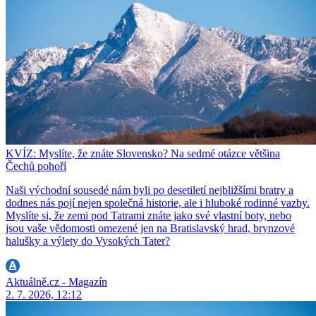
KVÍZ: Myslíte, že znáte Slovensko? Na sedmé otázce většina
Čechů pohoří
Naši východní sousedé nám byli po desetiletí nejbližšími bratry a
dodnes nás pojí nejen společná historie, ale i hluboké rodinné vazby.
Myslíte si, že zemi pod Tatrami znáte jako své vlastní boty, nebo
jsou vaše vědomosti omezené jen na Bratislavský hrad, brynzové
halušky a výlety do Vysokých Tater?
Aktuálně.cz - Magazín
2. 7. 2026, 12:12