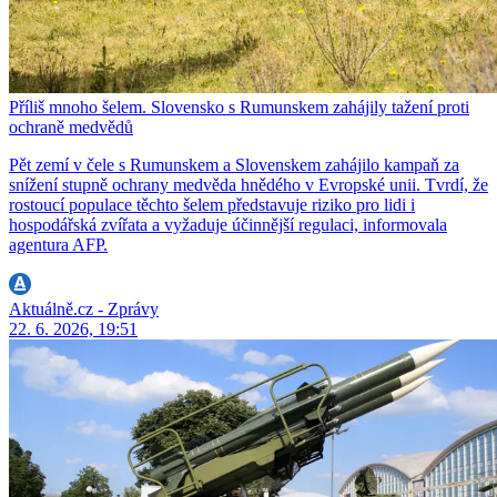
Příliš mnoho šelem. Slovensko s Rumunskem zahájily tažení proti
ochraně medvědů
Pět zemí v čele s Rumunskem a Slovenskem zahájilo kampaň za
snížení stupně ochrany medvěda hnědého v Evropské unii. Tvrdí, že
rostoucí populace těchto šelem představuje riziko pro lidi i
hospodářská zvířata a vyžaduje účinnější regulaci, informovala
agentura AFP.
Aktuálně.cz - Zprávy
22. 6. 2026, 19:51