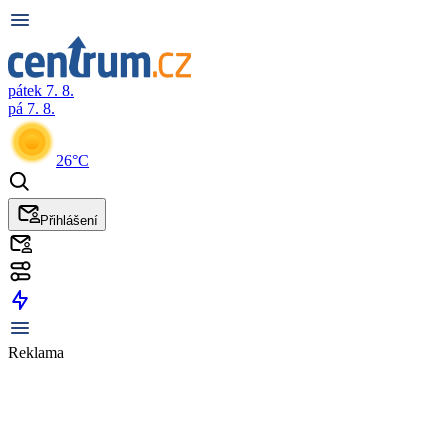
pátek 7. 8.
pá 7. 8.
26°C
Přihlášení
Reklama