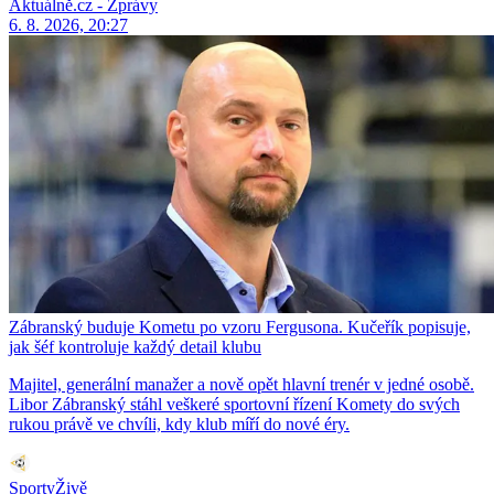
Aktuálně.cz - Zprávy
6. 8. 2026, 20:27
Zábranský buduje Kometu po vzoru Fergusona. Kučeřík popisuje,
jak šéf kontroluje každý detail klubu
Majitel, generální manažer a nově opět hlavní trenér v jedné osobě.
Libor Zábranský stáhl veškeré sportovní řízení Komety do svých
rukou právě ve chvíli, kdy klub míří do nové éry.
SportyŽivě