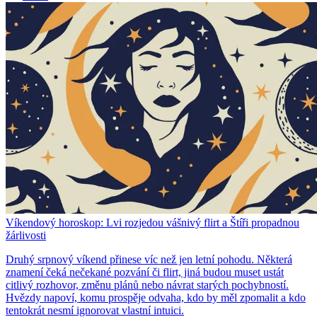
Víkendový horoskop: Lvi rozjedou vášnivý flirt a Štíři propadnou
žárlivosti
Druhý srpnový víkend přinese víc než jen letní pohodu. Některá
znamení čeká nečekané pozvání či flirt, jiná budou muset ustát
citlivý rozhovor, změnu plánů nebo návrat starých pochybností.
Hvězdy napoví, komu prospěje odvaha, kdo by měl zpomalit a kdo
tentokrát nesmí ignorovat vlastní intuici.