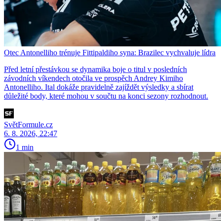
Otec Antonelliho trénuje Fittipaldiho syna: Brazilec vychvaluje lídra
Před letní přestávkou se dynamika boje o titul v posledních
závodních víkendech otočila ve prospěch Andrey Kimiho
Antonelliho. Ital dokáže pravidelně zajíždět výsledky a sbírat
důležité body, které mohou v součtu na konci sezony rozhodnout.
SvětFormule.cz
6. 8. 2026, 22:47
1 min