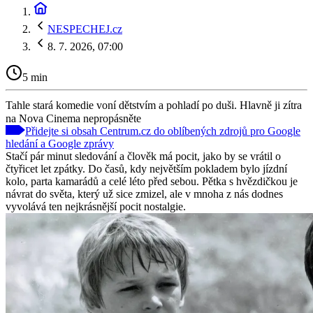
NESPECHEJ.cz
8. 7. 2026, 07:00
5 min
Tahle stará komedie voní dětstvím a pohladí po duši. Hlavně ji zítra
na Nova Cinema nepropásněte
Přidejte si obsah Centrum.cz do oblíbených zdrojů pro Google
hledání a Google zprávy
Stačí pár minut sledování a člověk má pocit, jako by se vrátil o
čtyřicet let zpátky. Do časů, kdy největším pokladem bylo jízdní
kolo, parta kamarádů a celé léto před sebou. Pětka s hvězdičkou je
návrat do světa, který už sice zmizel, ale v mnoha z nás dodnes
vyvolává ten nejkrásnější pocit nostalgie.