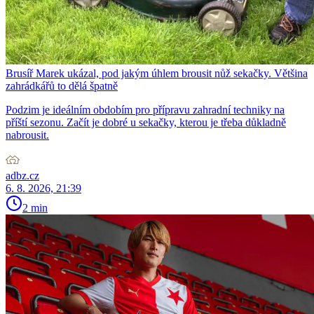
Brusíř Marek ukázal, pod jakým úhlem brousit nůž sekačky. Většina
zahrádkářů to dělá špatně
Podzim je ideálním obdobím pro přípravu zahradní techniky na
příští sezonu. Začít je dobré u sekačky, kterou je třeba důkladně
nabrousit.
adbz.cz
6. 8. 2026, 21:39
2 min