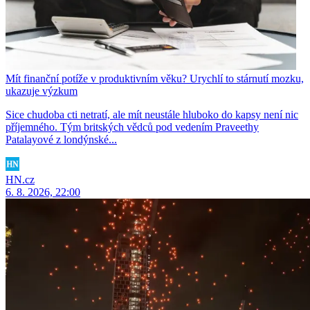
Mít finanční potíže v produktivním věku? Urychlí to stárnutí mozku,
ukazuje výzkum
Sice chudoba cti netratí, ale mít neustále hluboko do kapsy není nic
příjemného. Tým britských vědců pod vedením Praveethy
Patalayové z londýnské...
HN.cz
6. 8. 2026, 22:00