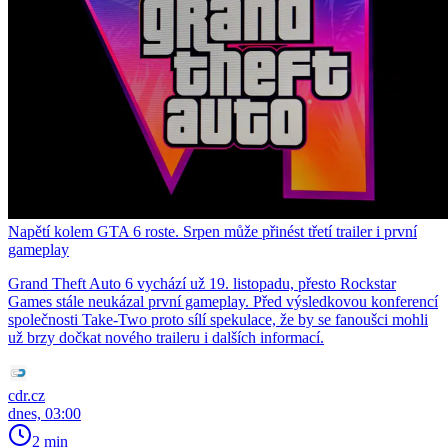
Napětí kolem GTA 6 roste. Srpen může přinést třetí trailer i první
gameplay
Grand Theft Auto 6 vychází už 19. listopadu, přesto Rockstar
Games stále neukázal první gameplay. Před výsledkovou konferencí
společnosti Take-Two proto sílí spekulace, že by se fanoušci mohli
už brzy dočkat nového traileru i dalších informací.
cdr.cz
dnes, 03:00
2 min