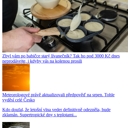
Zbyl vám po babičce starý lívanečník? Tak ho pod 3000 Kč dnes
neprodávejte, i kdyby vás na kolenou prosili
Meteorologové právě aktualizovali předpověď na srpen. Tohle
vyděsí celé Česko
Kdo doufal, že letošní vlna veder definitivně odezněla, bude
zklamán. Supertropické dny s teplotami...