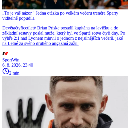
„To je váš názor." Jedna otázka po velkém večeru trenéra Sparty
viditelně popudila
Devětačtyřicetiletý Brian Priske posadil kapitána na lavičku a do
základní sestavy poslal muže, který byl ve Spartě sotva čtyři dny. Po
výhře 2:1 nad Lyonem mluvil o jednom z nejsilnějších večerů, jaké
na Letné za svého druhého angažmá zažil.
SportWin
6. 8. 2026, 23:40
2 min