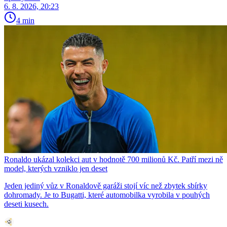
6. 8. 2026, 20:23
4 min
Ronaldo ukázal kolekci aut v hodnotě 700 milionů Kč. Patří mezi ně
model, kterých vzniklo jen deset
Jeden jediný vůz v Ronaldově garáži stojí víc než zbytek sbírky
dohromady. Je to Bugatti, které automobilka vyrobila v pouhých
deseti kusech.