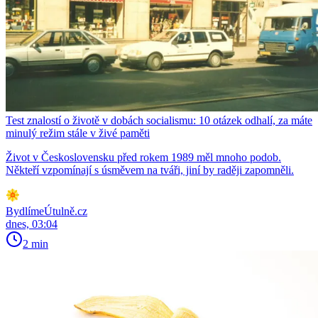
Test znalostí o životě v dobách socialismu: 10 otázek odhalí, za máte
minulý režim stále v živé paměti
Život v Československu před rokem 1989 měl mnoho podob.
Někteří vzpomínají s úsměvem na tváři, jiní by raději zapomněli.
BydlímeÚtulně.cz
dnes, 03:04
2 min