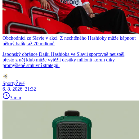
Obchodníci ze Slavie v akci. Z nechtěného Hashioky může kápnout
pěkný balík, až 70 milionů
Japonský obránce Daiki Hashioka ve Slavii sportovně neuspěl,
přesto z něj klub může vytěžit desítky milionů korun díky
promyšlené smluvní strategii.
SportyŽivě
6. 8. 2026, 21:32
3 min