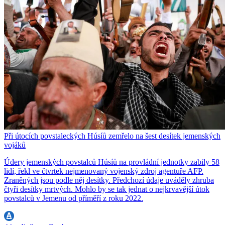
Při útocích povstaleckých Húsíů zemřelo na šest desítek jemenských
vojáků
Údery jemenských povstalců Húsíů na provládní jednotky zabily 58
lidí, řekl ve čtvrtek nejmenovaný vojenský zdroj agentuře AFP.
Zraněných jsou podle něj desítky. Předchozí údaje uváděly zhruba
čtyři desítky mrtvých. Mohlo by se tak jednat o nejkrvavější útok
povstalců v Jemenu od příměří z roku 2022.