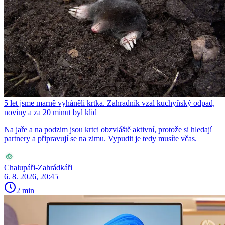
5 let jsme marně vyháněli krtka. Zahradník vzal kuchyňský odpad,
noviny a za 20 minut byl klid
Na jaře a na podzim jsou krtci obzvláště aktivní, protože si hledají
partnery a připravují se na zimu. Vypudit je tedy musíte včas.
Chalupáři-Zahrádkáři
6. 8. 2026, 20:45
2 min