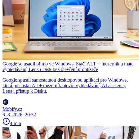
Google se usadil přímo ve Windows. Stačí ALT + mezerník a máte
vyhledávání, Lens i Disk bez otevření prohlížeče
Google spustil samostatnou desktopovou aplikaci pro Windows,
která po stisku Alt + mezerník otevře vyhledávání, AI asistenta,
Lens i přístup k Disku.
Mobify.cz
6. 8. 2026, 20:32
4 min