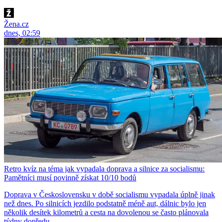
Žena.cz
dnes, 02:59
Retro kvíz na téma jak vypadala doprava a silnice za socialismu:
Pamětníci musí povinně získat 10/10 bodů
Doprava v Československu v době socialismu vypadala úplně jinak
než dnes. Po silnicích jezdilo podstatně méně aut, dálnic bylo jen
několik desítek kilometrů a cesta na dovolenou se často plánovala
týdny dopředu.