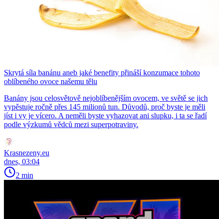
Skrytá síla banánu aneb jaké benefity přináší konzumace tohoto
oblíbeného ovoce našemu tělu
Banány jsou celosvětově nejoblíbenějším ovocem, ve světě se jich
vypěstuje ročně přes 145 milionů tun. Důvodů, proč byste je měli
jíst i vy je vícero. A neměli byste vyhazovat ani slupku, i ta se řadí
podle výzkumů vědců mezi superpotraviny.
Krasnezeny.eu
dnes, 03:04
2 min