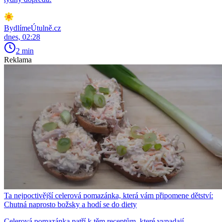
BydlímeÚtulně.cz
dnes, 02:28
2 min
Reklama
Ta nejpoctivější celerová pomazánka, která vám připomene dětství:
Chutná naprosto božsky a hodí se do diety
Celerová pomazánka patří k těm receptům, které vypadají