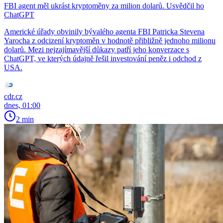
FBI agent měl ukrást kryptoměny za milion dolarů. Usvědčil ho
ChatGPT
Americké úřady obvinily bývalého agenta FBI Patricka Stevena
Yarocha z odcizení kryptoměn v hodnotě přibližně jednoho milionu
dolarů. Mezi nejzajímavější důkazy patří jeho konverzace s
ChatGPT, ve kterých údajně řešil investování peněz i odchod z
USA.
cdr.cz
dnes, 01:00
2 min