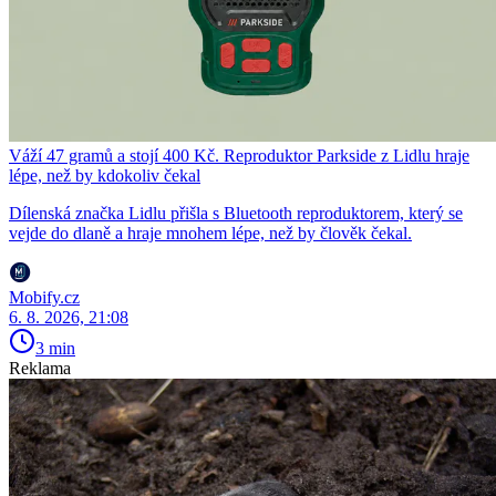
Váží 47 gramů a stojí 400 Kč. Reproduktor Parkside z Lidlu hraje
lépe, než by kdokoliv čekal
Dílenská značka Lidlu přišla s Bluetooth reproduktorem, který se
vejde do dlaně a hraje mnohem lépe, než by člověk čekal.
Mobify.cz
6. 8. 2026, 21:08
3 min
Reklama