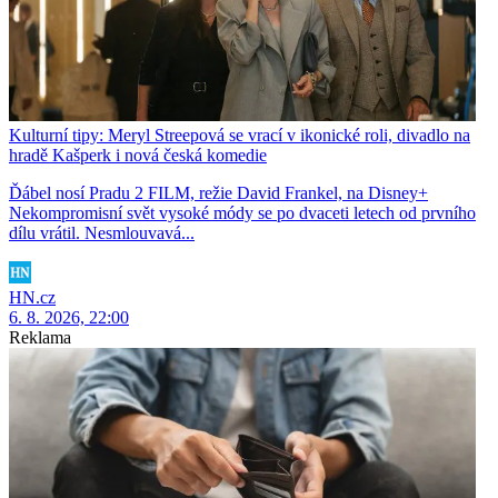
Kulturní tipy: Meryl Streepová se vrací v ikonické roli, divadlo na
hradě Kašperk i nová česká komedie
Ďábel nosí Pradu 2 FILM, režie David Frankel, na Disney+
Nekompromisní svět vysoké módy se po dvaceti letech od prvního
dílu vrátil. Nesmlouvavá...
HN.cz
6. 8. 2026, 22:00
Reklama