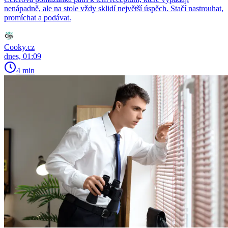
nenápadně, ale na stole vždy sklidí největší úspěch. Stačí nastrouhat,
promíchat a podávat.
Cooky.cz
dnes, 01:09
4 min