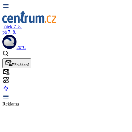
pátek 7. 8.
pá 7. 8.
20°C
Přihlášení
Reklama