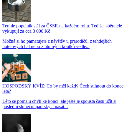
Tenhle popelník stál za ČSSR na každém rohu. Teď jej sběratelé
vykupují za cca 3 000 Kč
Možná si ho pamatujete z návštěv u prarodičů, z tehdejších
hotelových hal nebo z útulných koutků vedle...
HOSPODSKÝ KVÍZ: Co by měl každý Čech stihnout do konce
léta?
Léto se pomalu chýlí ke konci, ale ještě je spousta času užít si
poslední sluneční paprsky a nasát...