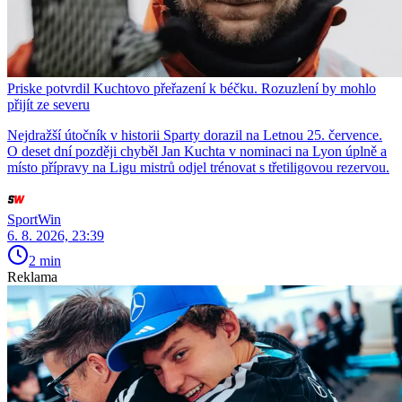
Priske potvrdil Kuchtovo přeřazení k béčku. Rozuzlení by mohlo
přijít ze severu
Nejdražší útočník v historii Sparty dorazil na Letnou 25. července.
O deset dní později chyběl Jan Kuchta v nominaci na Lyon úplně a
místo přípravy na Ligu mistrů odjel trénovat s třetiligovou rezervou.
SportWin
6. 8. 2026, 23:39
2 min
Reklama