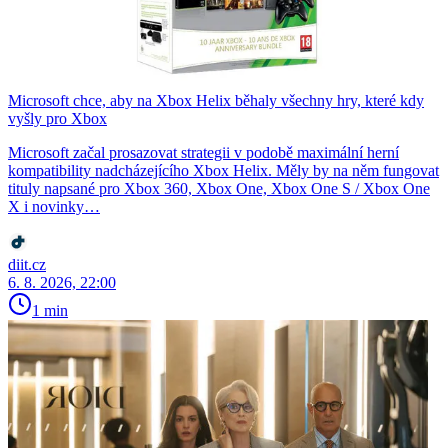
Microsoft chce, aby na Xbox Helix běhaly všechny hry, které kdy
vyšly pro Xbox
Microsoft začal prosazovat strategii v podobě maximální herní
kompatibility nadcházejícího Xbox Helix. Měly by na něm fungovat
tituly napsané pro Xbox 360, Xbox One, Xbox One S / Xbox One
X i novinky…
diit.cz
6. 8. 2026, 22:00
1 min