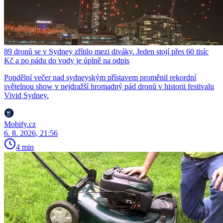
89 dronů se v Sydney zřítilo mezi diváky. Jeden stojí přes 60 tisíc
Kč a po pádu do vody je úplně na odpis
Pondělní večer nad sydneyským přístavem proměnil rekordní
světelnou show v nejdražší hromadný pád dronů v historii festivalu
Vivid Sydney.
Mobify.cz
6. 8. 2026, 21:56
4 min