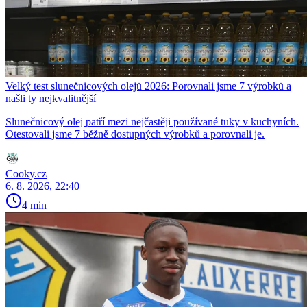
Velký test slunečnicových olejů 2026: Porovnali jsme 7 výrobků a
našli ty nejkvalitnější
Slunečnicový olej patří mezi nejčastěji používané tuky v kuchyních.
Otestovali jsme 7 běžně dostupných výrobků a porovnali je.
Cooky.cz
6. 8. 2026, 22:40
4 min