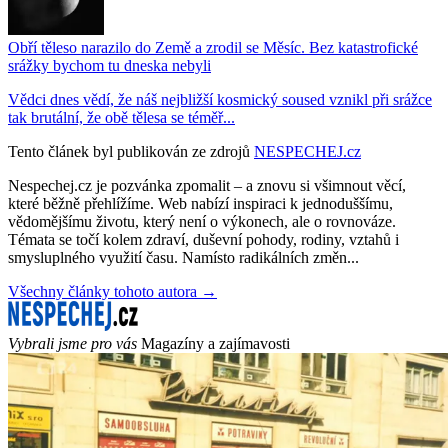
Obří těleso narazilo do Země a zrodil se Měsíc. Bez katastrofické
srážky bychom tu dneska nebyli
Vědci dnes vědí, že náš nejbližší kosmický soused vznikl při srážce
tak brutální, že obě tělesa se téměř...
Tento článek byl publikován ze zdrojů
NESPECHEJ.cz
Nespechej.cz je pozvánka zpomalit – a znovu si všimnout věcí,
které běžně přehlížíme. Web nabízí inspiraci k jednoduššímu,
vědomějšímu životu, který není o výkonech, ale o rovnováze.
Témata se točí kolem zdraví, duševní pohody, rodiny, vztahů i
smysluplného využití času. Namísto radikálních změn...
Všechny články tohoto autora →
Vybrali jsme pro vás
Magazíny a zajímavosti