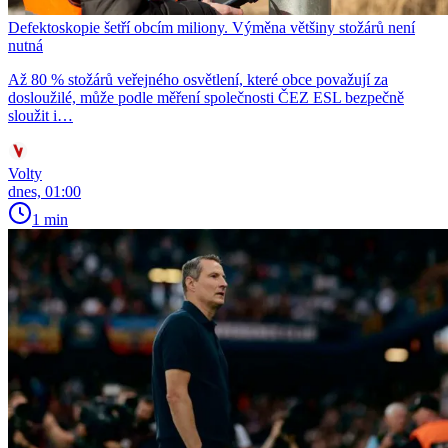
Defektoskopie šetří obcím miliony. Výměna většiny stožárů není
nutná
Až 80 % stožárů veřejného osvětlení, které obce považují za
dosloužilé, může podle měření společnosti ČEZ ESL bezpečně
sloužit i…
Volty
dnes, 01:00
1 min