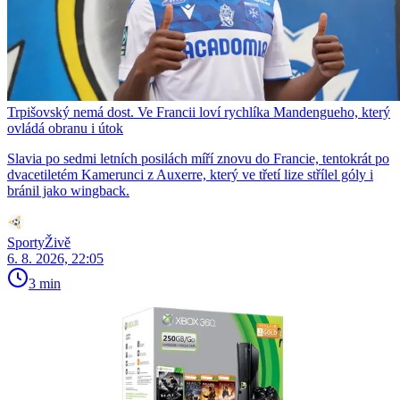
Trpišovský nemá dost. Ve Francii loví rychlíka Mandengueho, který
ovládá obranu i útok
Slavia po sedmi letních posilách míří znovu do Francie, tentokrát po
dvacetiletém Kamerunci z Auxerre, který ve třetí lize střílel góly i
bránil jako wingback.
SportyŽivě
6. 8. 2026, 22:05
3 min