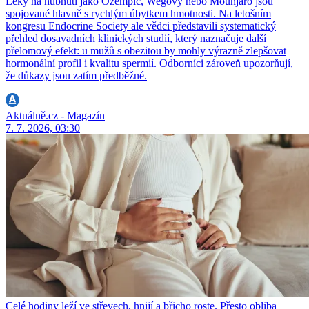
Léky na hubnutí jako Ozempic, Wegovy nebo Mounjaro jsou
spojované hlavně s rychlým úbytkem hmotnosti. Na letošním
kongresu Endocrine Society ale vědci představili systematický
přehled dosavadních klinických studií, který naznačuje další
přelomový efekt: u mužů s obezitou by mohly výrazně zlepšovat
hormonální profil i kvalitu spermií. Odborníci zároveň upozorňují,
že důkazy jsou zatím předběžné.
Aktuálně.cz - Magazín
7. 7. 2026, 03:30
Celé hodiny leží ve střevech, hnijí a břicho roste. Přesto obliba