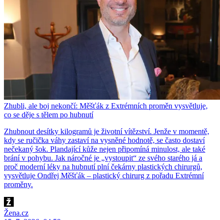
Zhubli, ale boj nekončí: Měšťák z Extrémních proměn vysvětluje,
co se děje s tělem po hubnutí
Zhubnout desítky kilogramů je životní vítězství. Jenže v momentě,
kdy se ručička váhy zastaví na vysněné hodnotě, se často dostaví
nečekaný šok. Plandající kůže nejen připomíná minulost, ale také
brání v pohybu. Jak náročné je „vystoupit“ ze svého starého já a
proč moderní léky na hubnutí plní čekárny plastických chirurgů,
vysvětluje Ondřej Měšťák – plastický chirurg z pořadu Extrémní
proměny.
Žena.cz