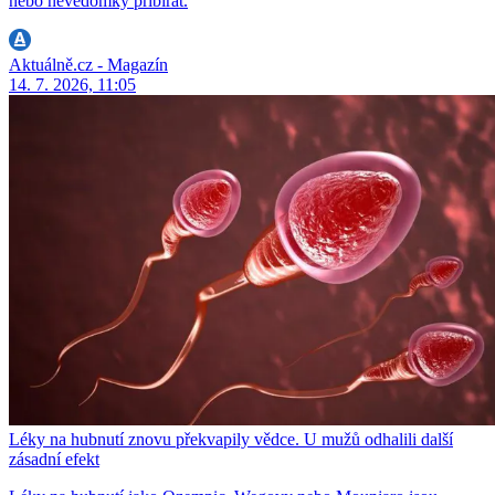
nebo nevědomky přibírat.
Aktuálně.cz - Magazín
14. 7. 2026, 11:05
Léky na hubnutí znovu překvapily vědce. U mužů odhalili další
zásadní efekt