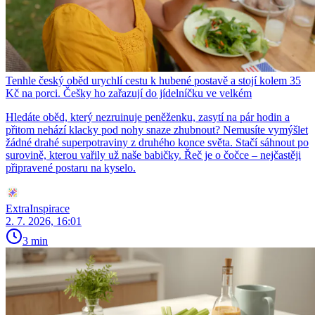
Tenhle český oběd urychlí cestu k hubené postavě a stojí kolem 35
Kč na porci. Češky ho zařazují do jídelníčku ve velkém
Hledáte oběd, který nezruinuje peněženku, zasytí na pár hodin a
přitom nehází klacky pod nohy snaze zhubnout? Nemusíte vymýšlet
žádné drahé superpotraviny z druhého konce světa. Stačí sáhnout po
surovině, kterou vařily už naše babičky. Řeč je o čočce – nejčastěji
připravené postaru na kyselo.
ExtraInspirace
2. 7. 2026, 16:01
3 min