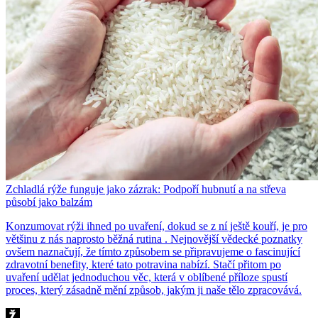
Zchladlá rýže funguje jako zázrak: Podpoří hubnutí a na střeva
působí jako balzám
Konzumovat rýži ihned po uvaření, dokud se z ní ještě kouří, je pro
většinu z nás naprosto běžná rutina . Nejnovější vědecké poznatky
ovšem naznačují, že tímto způsobem se připravujeme o fascinující
zdravotní benefity, které tato potravina nabízí. Stačí přitom po
uvaření udělat jednoduchou věc, která v oblíbené příloze spustí
proces, který zásadně mění způsob, jakým ji naše tělo zpracovává.