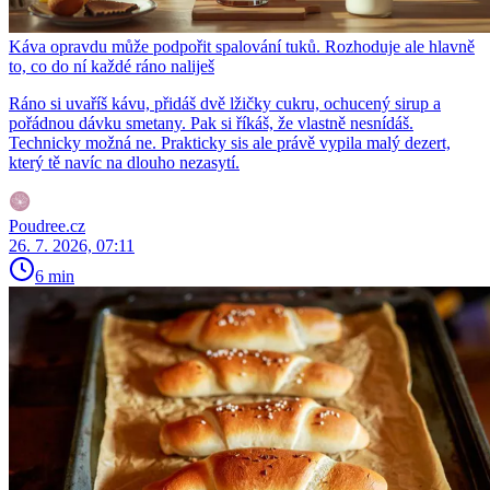
Káva opravdu může podpořit spalování tuků. Rozhoduje ale hlavně
to, co do ní každé ráno naliješ
Ráno si uvaříš kávu, přidáš dvě lžičky cukru, ochucený sirup a
pořádnou dávku smetany. Pak si říkáš, že vlastně nesnídáš.
Technicky možná ne. Prakticky sis ale právě vypila malý dezert,
který tě navíc na dlouho nezasytí.
Poudree.cz
26. 7. 2026, 07:11
6 min