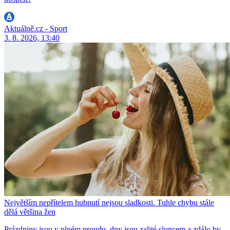
Aktuálně.cz - Sport
3. 8. 2026, 13:40
Největším nepřítelem hubnutí nejsou sladkosti. Tuhle chybu stále
dělá většina žen
Prázdniny jsou v plném proudu, dny jsou zalité sluncem a zdálo by