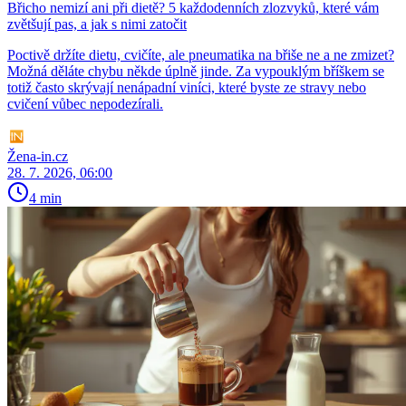
Břicho nemizí ani při dietě? 5 každodenních zlozvyků, které vám
zvětšují pas, a jak s nimi zatočit
Poctivě držíte dietu, cvičíte, ale pneumatika na břiše ne a ne zmizet?
Možná děláte chybu někde úplně jinde. Za vypouklým bříškem se
totiž často skrývají nenápadní viníci, které byste ze stravy nebo
cvičení vůbec nepodezírali.
Žena-in.cz
28. 7. 2026, 06:00
4 min