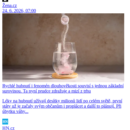
Žena.cz
24. 6. 2026, 07:00
Rychlé hubnutí i fenomén dlouhověkosti souvisí s jednou základní
surovinou. Ta nyní prudce zdražuje a mizí z trhu
Léky na hubnutí užívají desítky milionů lidí po celém světě, první
státy už je začaly svým občanům i proplácet a další to plánují. Při
úbytku váhy...
HN.cz