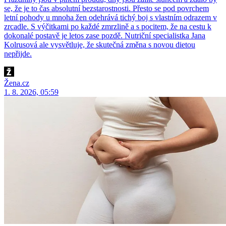
se, že je to čas absolutní bezstarostnosti. Přesto se pod povrchem
letní pohody u mnoha žen odehrává tichý boj s vlastním odrazem v
zrcadle. S výčitkami po každé zmrzlině a s pocitem, že na cestu k
dokonalé postavě je letos zase pozdě. Nutriční specialistka Jana
Kolrusová ale vysvětluje, že skutečná změna s novou dietou
nepřijde.
Žena.cz
1. 8. 2026, 05:59