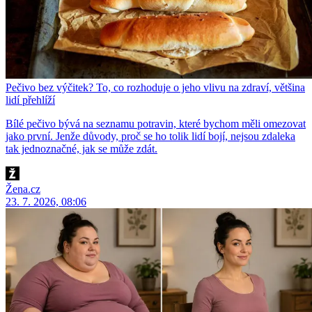
Pečivo bez výčitek? To, co rozhoduje o jeho vlivu na zdraví, většina
lidí přehlíží
Bílé pečivo bývá na seznamu potravin, které bychom měli omezovat
jako první. Jenže důvody, proč se ho tolik lidí bojí, nejsou zdaleka
tak jednoznačné, jak se může zdát.
Žena.cz
23. 7. 2026, 08:06