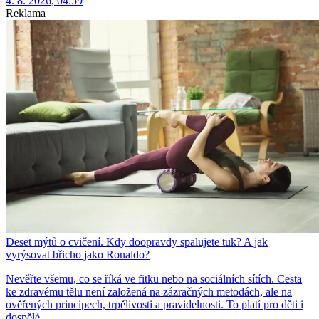
4. 8. 2026, 04:59
Reklama
Deset mýtů o cvičení. Kdy doopravdy spalujete tuk? A jak
vyrýsovat břicho jako Ronaldo?
Nevěřte všemu, co se říká ve fitku nebo na sociálních sítích. Cesta
ke zdravému tělu není založená na zázračných metodách, ale na
ověřených principech, trpělivosti a pravidelnosti. To platí pro děti i
dospělé.