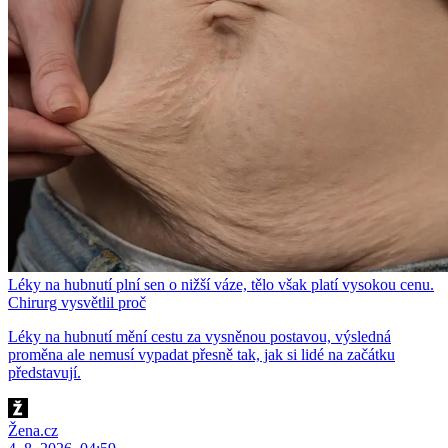
Léky na hubnutí plní sen o nižší váze, tělo však platí vysokou cenu.
Chirurg vysvětlil proč
Léky na hubnutí mění cestu za vysněnou postavou, výsledná
proměna ale nemusí vypadat přesně tak, jak si lidé na začátku
představují.
Žena.cz