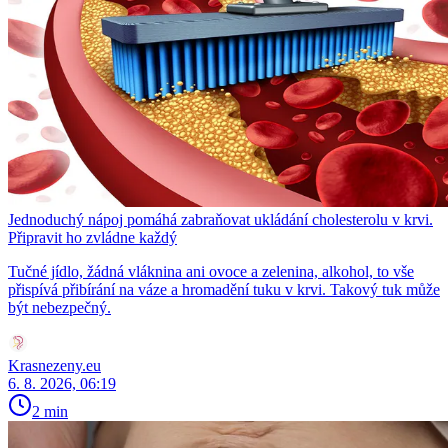
Jednoduchý nápoj pomáhá zabraňovat ukládání cholesterolu v krvi.
Připravit ho zvládne každý
Tučné jídlo, žádná vláknina ani ovoce a zelenina, alkohol, to vše
přispívá přibírání na váze a hromadění tuku v krvi. Takový tuk může
být nebezpečný.
Krasnezeny.eu
6. 8. 2026, 06:19
2 min