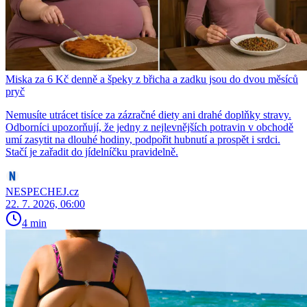
Miska za 6 Kč denně a špeky z břicha a zadku jsou do dvou měsíců
pryč
Nemusíte utrácet tisíce za zázračné diety ani drahé doplňky stravy.
Odborníci upozorňují, že jedny z nejlevnějších potravin v obchodě
umí zasytit na dlouhé hodiny, podpořit hubnutí a prospět i srdci.
Stačí je zařadit do jídelníčku pravidelně.
NESPECHEJ.cz
22. 7. 2026, 06:00
4 min