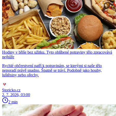
Hodiny v břiše bez užitku. Tyto oblíbené potraviny tělo zpracovává
nejhůře
Rychlé občerstvení patří k potravinám, se kterými si naše tělo
neporadí právě snadno. Špatně se tráví. Podobně jako houby,
luštěniny nebo ořechy.
Storicko.cz
2. 7. 2026, 03:00
2 min