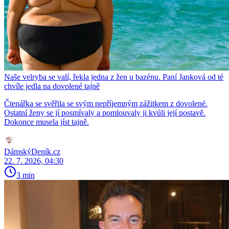
Naše velryba se valí, řekla jedna z žen u bazénu. Paní Janková od té
chvíle jedla na dovolené tajně
Čtenářka se svěřila se svým nepříjemným zážitkem z dovolené.
Ostatní ženy se jí posmívaly a pomlouvaly ji kvůli její postavě.
Dokonce musela jíst tajně.
DámskýDeník.cz
22. 7. 2026, 04:30
3 min