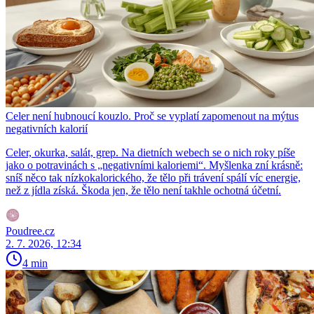
Celer není hubnoucí kouzlo. Proč se vyplatí zapomenout na mýtus
negativních kalorií
Celer, okurka, salát, grep. Na dietních webech se o nich roky píše
jako o potravinách s „negativními kaloriemi“. Myšlenka zní krásně:
sníš něco tak nízkokalorického, že tělo při trávení spálí víc energie,
než z jídla získá. Škoda jen, že tělo není takhle ochotná účetní.
Poudree.cz
2. 7. 2026, 12:34
4 min