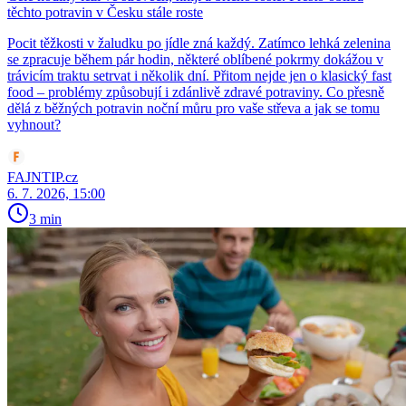
těchto potravin v Česku stále roste
Pocit těžkosti v žaludku po jídle zná každý. Zatímco lehká zelenina
se zpracuje během pár hodin, některé oblíbené pokrmy dokážou v
trávicím traktu setrvat i několik dní. Přitom nejde jen o klasický fast
food – problémy způsobují i zdánlivě zdravé potraviny. Co přesně
dělá z běžných potravin noční můru pro vaše střeva a jak se tomu
vyhnout?
FAJNTIP.cz
6. 7. 2026, 15:00
3 min