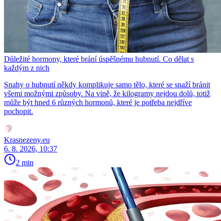
Důležité hormony, které brání úspěšnému hubnutí. Co dělat s
každým z nich
Snahy o hubnutí někdy komplikuje samo tělo, které se snaží bránit
všemi možnými způsoby. Na vině, že kilogramy nejdou dolů, totiž
může být hned 6 různých hormonů, které je potřeba nejdříve
pochopit.
Krasnezeny.eu
6. 8. 2026, 10:37
2 min