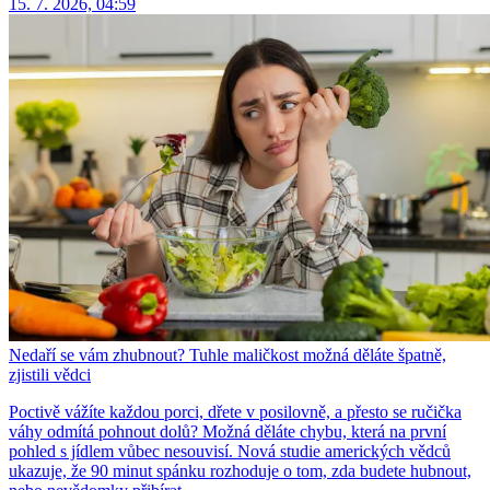
15. 7. 2026, 04:59
Nedaří se vám zhubnout? Tuhle maličkost možná děláte špatně,
zjistili vědci
Poctivě vážíte každou porci, dřete v posilovně, a přesto se ručička
váhy odmítá pohnout dolů? Možná děláte chybu, která na první
pohled s jídlem vůbec nesouvisí. Nová studie amerických vědců
ukazuje, že 90 minut spánku rozhoduje o tom, zda budete hubnout,