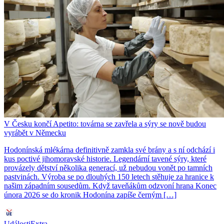
V Česku končí Apetito: továrna se zavřela a sýry se nově budou
vyrábět v Německu
Hodonínská mlékárna definitivně zamkla své brány a s ní odchází i
kus poctivé jihomoravské historie. Legendární tavené sýry, které
provázely dětství několika generací, už nebudou vonět po tamních
pastvinách. Výroba se po dlouhých 150 letech stěhuje za hranice k
našim západním sousedům. Když taveňákům odzvoní hrana Konec
února 2026 se do kronik Hodonína zapíše černým […]
UdálostiExtra