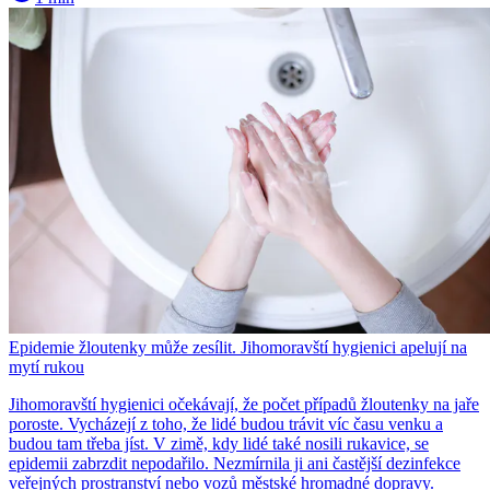
Epidemie žloutenky může zesílit. Jihomoravští hygienici apelují na
mytí rukou
Jihomoravští hygienici očekávají, že počet případů žloutenky na jaře
poroste. Vycházejí z toho, že lidé budou trávit víc času venku a
budou tam třeba jíst. V zimě, kdy lidé také nosili rukavice, se
epidemii zabrzdit nepodařilo. Nezmírnila ji ani častější dezinfekce
veřejných prostranství nebo vozů městské hromadné dopravy.