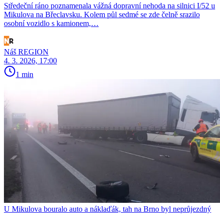
Středeční ráno poznamenala vážná dopravní nehoda na silnici I/52 u
Mikulova na Břeclavsku. Kolem půl sedmé se zde čelně srazilo
osobní vozidlo s kamionem,…
Náš REGION
4. 3. 2026, 17:00
1 min
U Mikulova bouralo auto a náklaďák, tah na Brno byl neprůjezdný