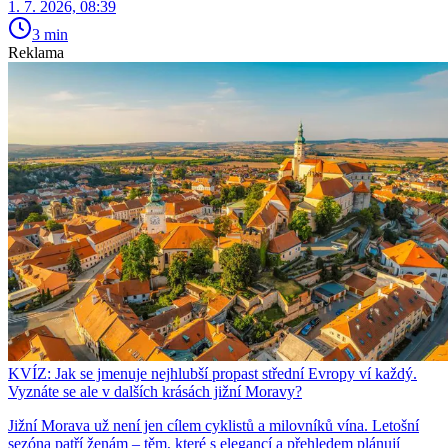
1. 7. 2026, 08:39
3 min
Reklama
KVÍZ: Jak se jmenuje nejhlubší propast střední Evropy ví každý.
Vyznáte se ale v dalších krásách jižní Moravy?
Jižní Morava už není jen cílem cyklistů a milovníků vína. Letošní
sezóna patří ženám – těm, které s elegancí a přehledem plánují