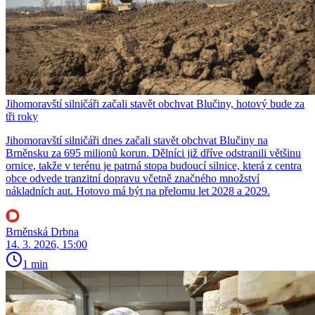
Jihomoravští silničáři začali stavět obchvat Blučiny, hotový bude za
tři roky
Jihomoravští silničáři dnes začali stavět obchvat Blučiny na
Brněnsku za 695 milionů korun. Dělníci již dříve odstranili většinu
ornice, takže v terénu je patrná stopa budoucí silnice, která z centra
obce odvede tranzitní dopravu včetně značného množství
nákladních aut. Hotovo má být na přelomu let 2028 a 2029.
Brněnská Drbna
14. 3. 2026, 15:00
1 min