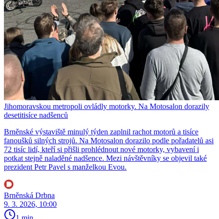
Jihomoravskou metropoli ovládly motorky. Na Motosalon dorazily
desetitisíce nadšenců
Brněnské výstaviště minulý týden zaplnil rachot motorů a tisíce
fanoušků silných strojů. Na Motosalon dorazilo podle pořadatelů asi
72 tisíc lidí, kteří si přišli prohlédnout nové motorky, vybavení i
potkat stejně naladěné nadšence. Mezi návštěvníky se objevil také
prezident Petr Pavel s manželkou Evou.
Brněnská Drbna
9. 3. 2026, 10:00
1 min