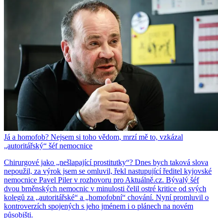
Já a homofob? Nejsem si toho vědom, mrzí mě to, vzkázal
„autoritářský“ šéf nemocnice
Chirurgové jako „nešlapající prostitutky“? Dnes bych taková slova
nepoužil, za výrok jsem se omluvil, řekl nastupující ředitel kyjovské
nemocnice Pavel Piler v rozhovoru pro Aktuálně.cz. Bývalý šéf
dvou brněnských nemocnic v minulosti čelil ostré kritice od svých
kolegů za „autoritářské“ a „homofobní“ chování. Nyní promluvil o
kontroverzích spojených s jeho jménem i o plánech na novém
působišti.