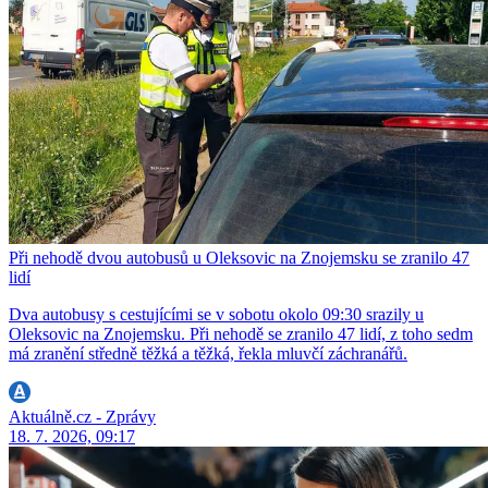
Při nehodě dvou autobusů u Oleksovic na Znojemsku se zranilo 47
lidí
Dva autobusy s cestujícími se v sobotu okolo 09:30 srazily u
Oleksovic na Znojemsku. Při nehodě se zranilo 47 lidí, z toho sedm
má zranění středně těžká a těžká, řekla mluvčí záchranářů.
Aktuálně.cz - Zprávy
18. 7. 2026, 09:17