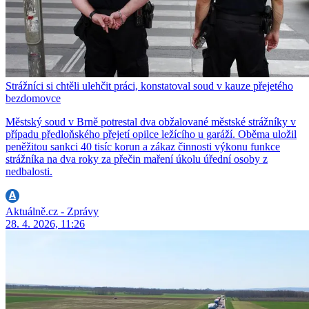
Strážníci si chtěli ulehčit práci, konstatoval soud v kauze přejetého
bezdomovce
Městský soud v Brně potrestal dva obžalované městské strážníky v
případu předloňského přejetí opilce ležícího u garáží. Oběma uložil
peněžitou sankci 40 tisíc korun a zákaz činnosti výkonu funkce
strážníka na dva roky za přečin maření úkolu úřední osoby z
nedbalosti.
Aktuálně.cz - Zprávy
28. 4. 2026, 11:26