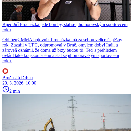
Bijec Jiří Procházka jede bomby, stal se jihomoravským sportovcem
roku
Oblíbený MMA bojovník Procházka má za sebou velice úspěšný
rok. Zazářil v UFC, odpromoval v Brně, omylem dobyl Indii a
zároveň oznámil, že doma už brzy budou tři. Teď s přehledem
ovládl také krajskou scénu a stal se jihomoravským sportovcem
roku.
Brněnská Drbna
20. 3. 2026, 10:00
2 min