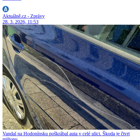
Aktuálně.cz - Zprávy
28. 3. 2026, 11:53
Vandal na Hodonínsku poškrábal auta v celé ulici. Škoda je čtvrt
milionu