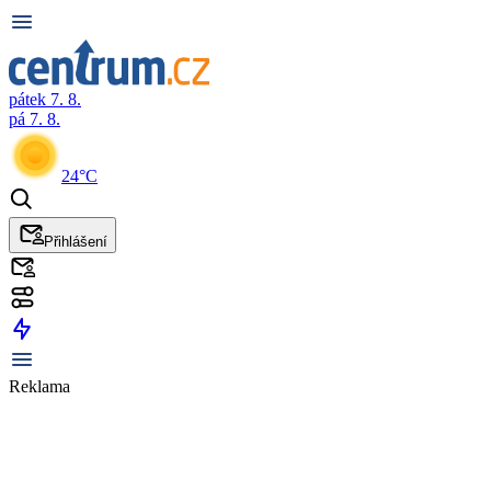
pátek 7. 8.
pá 7. 8.
24°C
Přihlášení
Reklama