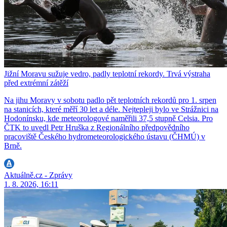
Jižní Moravu sužuje vedro, padly teplotní rekordy. Trvá výstraha
před extrémní zátěží
Na jihu Moravy v sobotu padlo pět teplotních rekordů pro 1. srpen
na stanicích, které měří 30 let a déle. Nejtepleji bylo ve Strážnici na
Hodonínsku, kde meteorologové naměřili 37,5 stupně Celsia. Pro
ČTK to uvedl Petr Hruška z Regionálního předpovědního
pracoviště Českého hydrometeorologického ústavu (ČHMÚ) v
Brně.
Aktuálně.cz - Zprávy
1. 8. 2026, 16:11