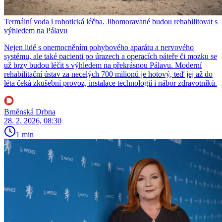
Termální voda i robotická léčba. Jihomoravané budou rehabilitovat s
výhledem na Pálavu
Nejen lidé s onemocněním pohybového aparátu a nervového
systému, ale také pacienti po úrazech a operacích páteře či mozku se
už brzy budou léčit s výhledem na překrásnou Pálavu. Moderní
rehabilitační ústav za necelých 700 milionů je hotový, teď jej až do
léta čeká zkušební provoz, instalace technologií i nábor zdravotníků.
Brněnská Drbna
28. 2. 2026, 08:30
1 min