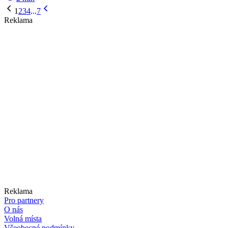
1
2
3
4
...
7
Reklama
Reklama
Pro partnery
O nás
Volná místa
Všeobecné podmínky