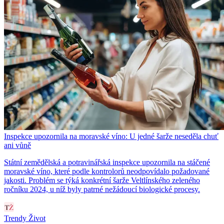
Inspekce upozornila na moravské víno: U jedné šarže neseděla chuť
ani vůně
Státní zemědělská a potravinářská inspekce upozornila na stáčené
moravské víno, které podle kontrolorů neodpovídalo požadované
jakosti. Problém se týká konkrétní šarže Veltlínského zeleného
ročníku 2024, u níž byly patrné nežádoucí biologické procesy.
Trendy Život