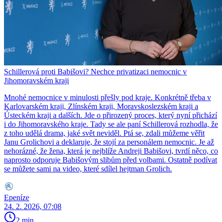
Schillerová proti Babišovi? Nechce privatizaci nemocnic v
Jihomoravském kraji
Mnohé nemocnice v minulosti přešly pod kraje. Konkrétně třeba v
Karlovarském kraji, Zlínském kraji, Moravskoslezském kraji a
Ústeckém kraji a dalších. Jde o přirozený proces, který nyní přichází
i do Jihomoravského kraje. Tady se ale paní Schillerová rozhodla, že
z toho udělá drama, jaké svět neviděl. Ptá se, zdali můžeme věřit
Janu Grolichovi a deklaruje, že stojí za personálem nemocnic. Je až
nehorázné, že žena, která je nejblíže Andreji Babišovi, tvrdí něco, co
naprosto odporuje Babišovým slibům před volbami. Ostatně podívat
se můžete sami na video, které sdílel hejtman Grolich.
Epeníze
24. 2. 2026, 07:08
2 min