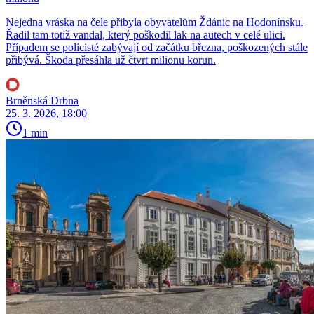
Nejedna vráska na čele přibyla obyvatelům Ždánic na Hodonínsku.
Řadil tam totiž vandal, který poškodil lak na autech v celé ulici.
Případem se policisté zabývají od začátku března, poškozených stále
přibývá. Škoda přesáhla už čtvrt milionu korun.
Brněnská Drbna
25. 3. 2026, 18:00
1 min