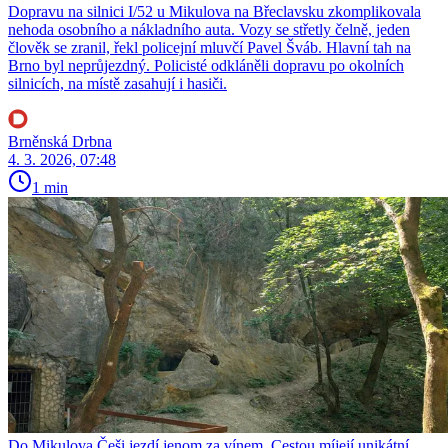
Dopravu na silnici I/52 u Mikulova na Břeclavsku zkomplikovala
nehoda osobního a nákladního auta. Vozy se střetly čelně, jeden
člověk se zranil, řekl policejní mluvčí Pavel Šváb. Hlavní tah na
Brno byl neprůjezdný. Policisté odkláněli dopravu po okolních
silnicích, na místě zasahují i hasiči.
Brněnská Drbna
4. 3. 2026, 07:48
1 min
Do Mikulova Češi jezdí jenom za vínem. Cestou míjejí unikátní