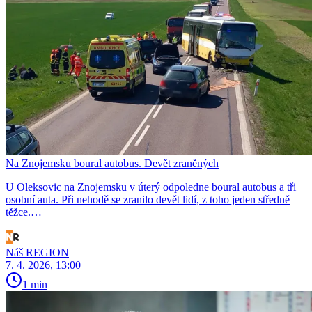
Na Znojemsku boural autobus. Devět zraněných
U Oleksovic na Znojemsku v úterý odpoledne boural autobus a tři
osobní auta. Při nehodě se zranilo devět lidí, z toho jeden středně
těžce.…
Náš REGION
7. 4. 2026, 13:00
1 min