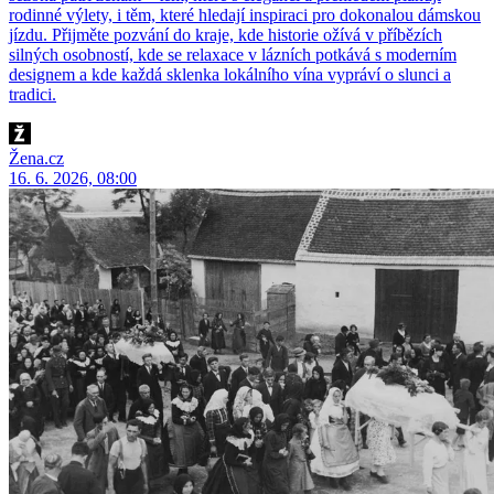
rodinné výlety, i těm, které hledají inspiraci pro dokonalou dámskou
jízdu. Přijměte pozvání do kraje, kde historie ožívá v příbězích
silných osobností, kde se relaxace v lázních potkává s moderním
designem a kde každá sklenka lokálního vína vypráví o slunci a
tradici.
Žena.cz
16. 6. 2026, 08:00