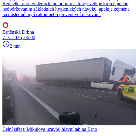
Ředitelka protiepidemického odboru si to vysvětluje kromě jiného
nedodržováním základních hygienických návyků, apeluje zejména
na důsledné mytí rukou nebo preventivní očkování.
Brněnská Drbna
7. 3. 2026, 06:00
2 min
Čelní střet u Mikulova uzavřel hlavní tah na Brno