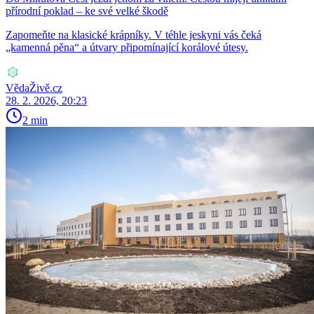
přírodní poklad – ke své velké škodě
Zapomeňte na klasické krápníky. V téhle jeskyni vás čeká
„kamenná pěna“ a útvary připomínající korálové útesy.
VědaŽivě.cz
28. 2. 2026, 20:23
2 min