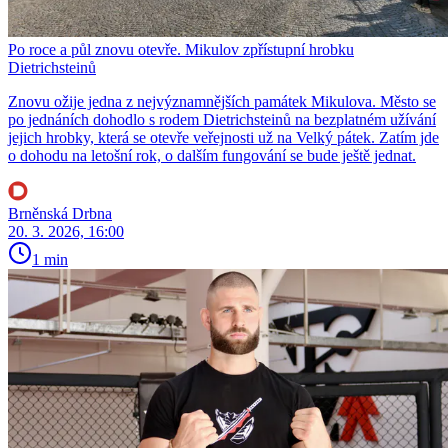
Po roce a půl znovu otevře. Mikulov zpřístupní hrobku
Dietrichsteinů
Znovu ožije jedna z nejvýznamnějších památek Mikulova. Město se
po jednáních dohodlo s rodem Dietrichsteinů na bezplatném užívání
jejich hrobky, která se otevře veřejnosti už na Velký pátek. Zatím jde
o dohodu na letošní rok, o dalším fungování se bude ještě jednat.
Brněnská Drbna
20. 3. 2026, 16:00
1 min