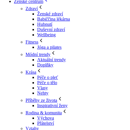
Ženské centrum
Zdraví
Ženské zdraví
Babiččina lékárna
Hubnutí
Duševní zdraví
Wellbeing
Fitness
Jóga a pilates
Módní trendy
Aktuální trendy
Doplňky
Krása
Péče o pleť
Péče o tělo
Vlasy
Nehty
Příběhy ze života
Inspirativní ženy
Rodina & komunita
Výchova
Přátelství
Vztahy