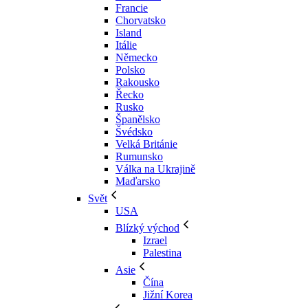
Francie
Chorvatsko
Island
Itálie
Německo
Polsko
Rakousko
Řecko
Rusko
Španělsko
Švédsko
Velká Británie
Rumunsko
Válka na Ukrajině
Maďarsko
Svět
USA
Blízký východ
Izrael
Palestina
Asie
Čína
Jižní Korea