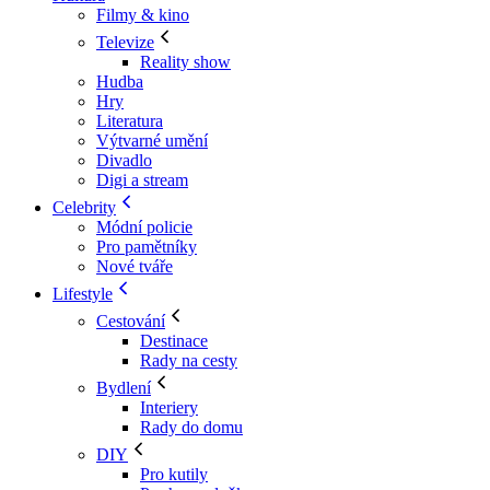
Filmy & kino
Televize
Reality show
Hudba
Hry
Literatura
Výtvarné umění
Divadlo
Digi a stream
Celebrity
Módní policie
Pro pamětníky
Nové tváře
Lifestyle
Cestování
Destinace
Rady na cesty
Bydlení
Interiery
Rady do domu
DIY
Pro kutily