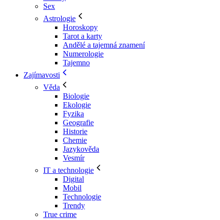
Sex
Astrologie
Horoskopy
Tarot a karty
Andělé a tajemná znamení
Numerologie
Tajemno
Zajímavosti
Věda
Biologie
Ekologie
Fyzika
Geografie
Historie
Chemie
Jazykověda
Vesmír
IT a technologie
Digital
Mobil
Technologie
Trendy
True crime