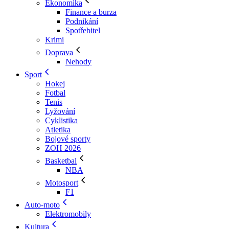
Ekonomika
Finance a burza
Podnikání
Spotřebitel
Krimi
Doprava
Nehody
Sport
Hokej
Fotbal
Tenis
Lyžování
Cyklistika
Atletika
Bojové sporty
ZOH 2026
Basketbal
NBA
Motosport
F1
Auto-moto
Elektromobily
Kultura