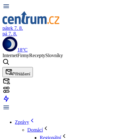
pátek 7. 8.
pá 7. 8.
18°C
Internet
Firmy
Recepty
Slovníky
Přihlášení
Zprávy
Domácí
Regionální