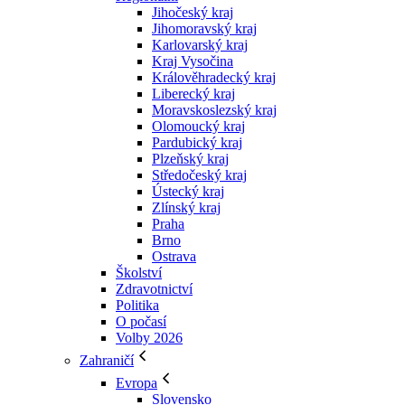
Jihočeský kraj
Jihomoravský kraj
Karlovarský kraj
Kraj Vysočina
Králověhradecký kraj
Liberecký kraj
Moravskoslezský kraj
Olomoucký kraj
Pardubický kraj
Plzeňský kraj
Středočeský kraj
Ústecký kraj
Zlínský kraj
Praha
Brno
Ostrava
Školství
Zdravotnictví
Politika
O počasí
Volby 2026
Zahraničí
Evropa
Slovensko