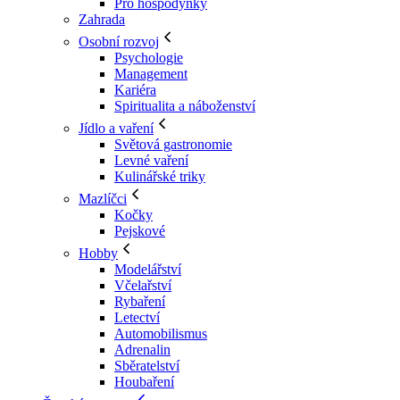
Pro hospodyňky
Zahrada
Osobní rozvoj
Psychologie
Management
Kariéra
Spiritualita a náboženství
Jídlo a vaření
Světová gastronomie
Levné vaření
Kulinářské triky
Mazlíčci
Kočky
Pejskové
Hobby
Modelářství
Včelařství
Rybaření
Letectví
Automobilismus
Adrenalin
Sběratelství
Houbaření