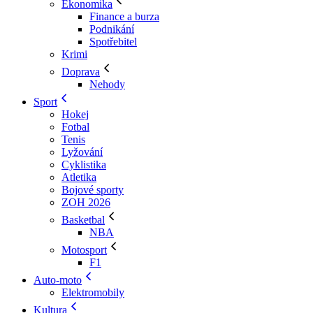
Ekonomika
Finance a burza
Podnikání
Spotřebitel
Krimi
Doprava
Nehody
Sport
Hokej
Fotbal
Tenis
Lyžování
Cyklistika
Atletika
Bojové sporty
ZOH 2026
Basketbal
NBA
Motosport
F1
Auto-moto
Elektromobily
Kultura