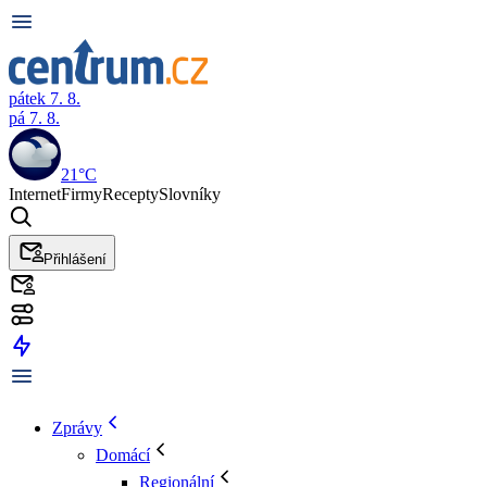
pátek 7. 8.
pá 7. 8.
21°C
Internet
Firmy
Recepty
Slovníky
Přihlášení
Zprávy
Domácí
Regionální