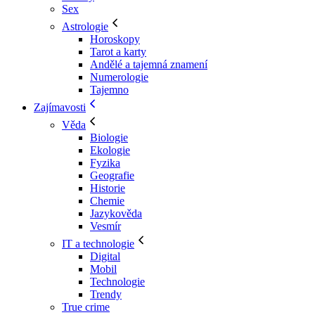
Sex
Astrologie
Horoskopy
Tarot a karty
Andělé a tajemná znamení
Numerologie
Tajemno
Zajímavosti
Věda
Biologie
Ekologie
Fyzika
Geografie
Historie
Chemie
Jazykověda
Vesmír
IT a technologie
Digital
Mobil
Technologie
Trendy
True crime