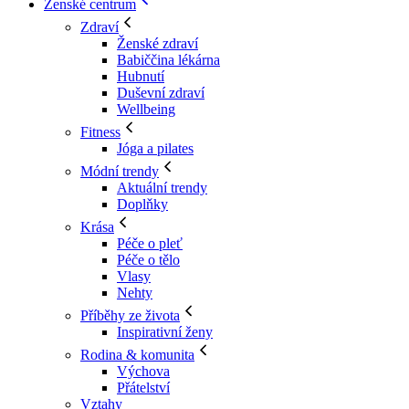
Ženské centrum
Zdraví
Ženské zdraví
Babiččina lékárna
Hubnutí
Duševní zdraví
Wellbeing
Fitness
Jóga a pilates
Módní trendy
Aktuální trendy
Doplňky
Krása
Péče o pleť
Péče o tělo
Vlasy
Nehty
Příběhy ze života
Inspirativní ženy
Rodina & komunita
Výchova
Přátelství
Vztahy