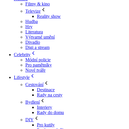
Filmy & kino
Televize
Reality show
Hudba
Hry
Literatura
Výtvarné umění
Divadlo
Digi a stream
Celebrity
Módní policie
Pro pamětníky
Nové tváře
Lifestyle
Cestování
Destinace
Rady na cesty
Bydlení
Interiery
Rady do domu
DIY
Pro kutily