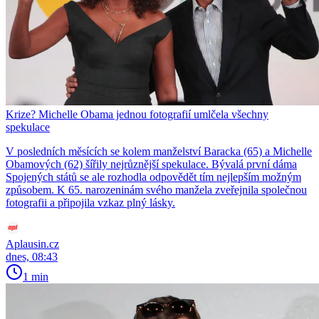
Krize? Michelle Obama jednou fotografií umlčela všechny
spekulace
V posledních měsících se kolem manželství Baracka (65) a Michelle
Obamových (62) šířily nejrůznější spekulace. Bývalá první dáma
Spojených států se ale rozhodla odpovědět tím nejlepším možným
způsobem. K 65. narozeninám svého manžela zveřejnila společnou
fotografii a připojila vzkaz plný lásky.
Aplausin.cz
dnes, 08:43
1 min