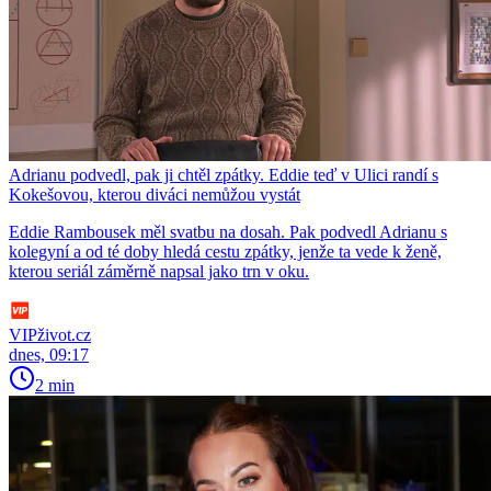
Adrianu podvedl, pak ji chtěl zpátky. Eddie teď v Ulici randí s
Kokešovou, kterou diváci nemůžou vystát
Eddie Rambousek měl svatbu na dosah. Pak podvedl Adrianu s
kolegyní a od té doby hledá cestu zpátky, jenže ta vede k ženě,
kterou seriál záměrně napsal jako trn v oku.
VIPživot.cz
dnes, 09:17
2 min