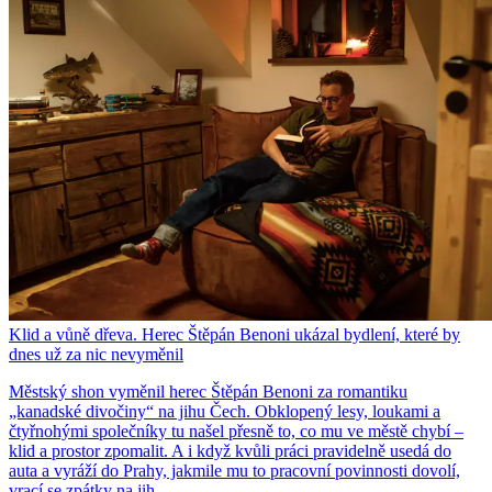
Klid a vůně dřeva. Herec Štěpán Benoni ukázal bydlení, které by
dnes už za nic nevyměnil
Městský shon vyměnil herec Štěpán Benoni za romantiku
„kanadské divočiny“ na jihu Čech. Obklopený lesy, loukami a
čtyřnohými společníky tu našel přesně to, co mu ve městě chybí –
klid a prostor zpomalit. A i když kvůli práci pravidelně usedá do
auta a vyráží do Prahy, jakmile mu to pracovní povinnosti dovolí,
vrací se zpátky na jih.