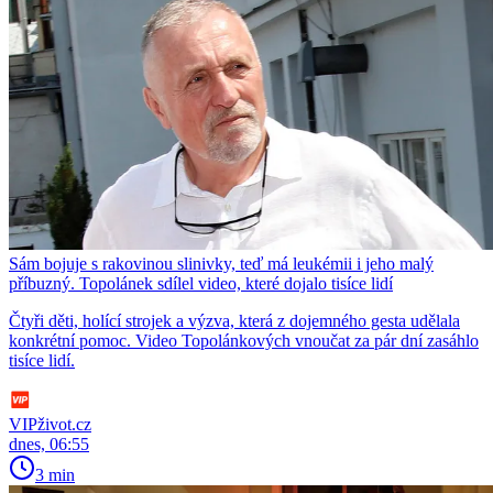
Sám bojuje s rakovinou slinivky, teď má leukémii i jeho malý
příbuzný. Topolánek sdílel video, které dojalo tisíce lidí
Čtyři děti, holící strojek a výzva, která z dojemného gesta udělala
konkrétní pomoc. Video Topolánkových vnoučat za pár dní zasáhlo
tisíce lidí.
VIPživot.cz
dnes, 06:55
3 min