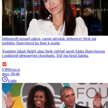
Influenceři neznají zákon, varuje advokát. Influencer Stejk má
problém, Hanychová ho žene k soudu
Youtuber Jakub Steklý alias Stejk veřejně spojil Agátu Hanychovou
s pohlavně přenosnými chorobami. Teď mu hrozí žaloba.
VIPživot.cz
dnes, 08:48
4 min