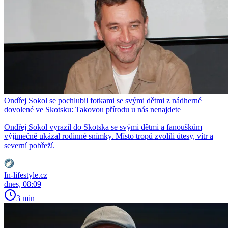
Ondřej Sokol se pochlubil fotkami se svými dětmi z nádherné
dovolené ve Skotsku: Takovou přírodu u nás nenajdete
Ondřej Sokol vyrazil do Skotska se svými dětmi a fanouškům
výjimečně ukázal rodinné snímky. Místo tropů zvolili útesy, vítr a
severní pobřeží.
In-lifestyle.cz
dnes, 08:09
3 min