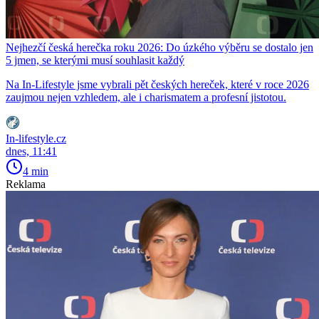
Nejhezčí česká herečka roku 2026: Do úzkého výběru se dostalo jen
5 jmen, se kterými musí souhlasit každý
Na In-Lifestyle jsme vybrali pět českých hereček, které v roce 2026
zaujmou nejen vzhledem, ale i charismatem a profesní jistotou.
In-lifestyle.cz
dnes, 11:41
4 min
Reklama