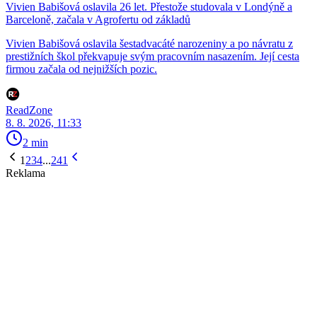
Vivien Babišová oslavila 26 let. Přestože studovala v Londýně a
Barceloně, začala v Agrofertu od základů
Vivien Babišová oslavila šestadvacáté narozeniny a po návratu z
prestižních škol překvapuje svým pracovním nasazením. Její cesta
firmou začala od nejnižších pozic.
ReadZone
8. 8. 2026, 11:33
2 min
1
2
3
4
...
241
Reklama