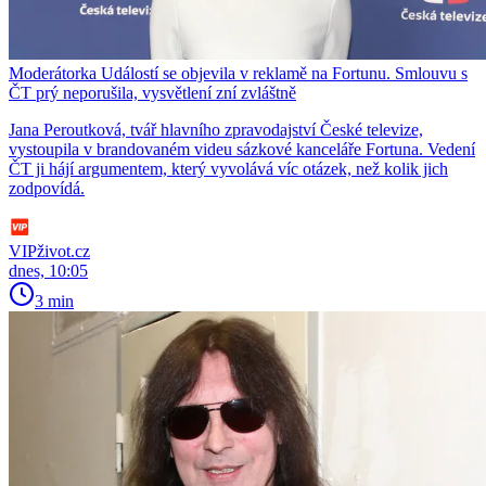
Moderátorka Událostí se objevila v reklamě na Fortunu. Smlouvu s
ČT prý neporušila, vysvětlení zní zvláštně
Jana Peroutková, tvář hlavního zpravodajství České televize,
vystoupila v brandovaném videu sázkové kanceláře Fortuna. Vedení
ČT ji hájí argumentem, který vyvolává víc otázek, než kolik jich
zodpovídá.
VIPživot.cz
dnes, 10:05
3 min