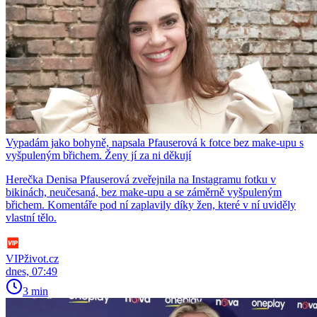
Vypadám jako bohyně, napsala Pfauserová k fotce bez make-upu s
vyšpuleným břichem. Ženy jí za ni děkují
Herečka Denisa Pfauserová zveřejnila na Instagramu fotku v
bikinách, neučesaná, bez make-upu a se záměrně vyšpuleným
břichem. Komentáře pod ní zaplavily díky žen, které v ní uviděly
vlastní tělo.
VIPživot.cz
dnes, 07:49
3 min