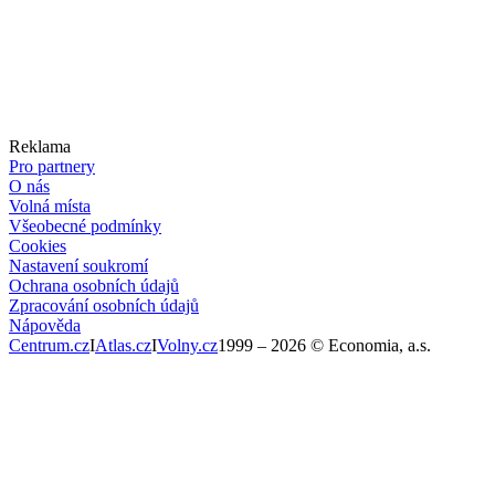
Reklama
Pro partnery
O nás
Volná místa
Všeobecné podmínky
Cookies
Nastavení soukromí
Ochrana osobních údajů
Zpracování osobních údajů
Nápověda
Centrum.cz
I
Atlas.cz
I
Volny.cz
1999 –
2026
© Economia, a.s.