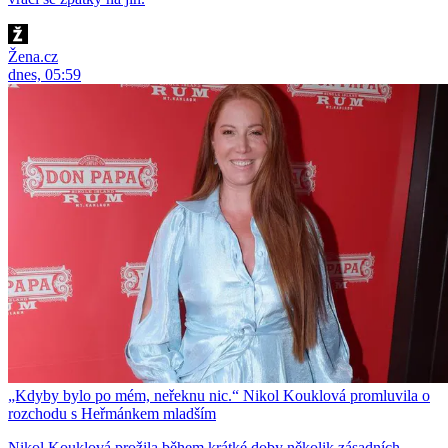
Žena.cz
dnes, 05:59
„Kdyby bylo po mém, neřeknu nic.“ Nikol Kouklová promluvila o
rozchodu s Heřmánkem mladším
Nikol Kouklová prožila během krátké doby několik zásadních