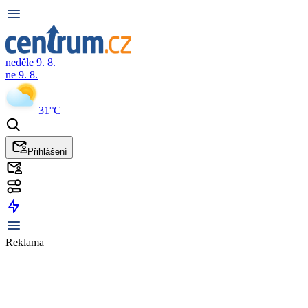
neděle 9. 8.
ne 9. 8.
31°C
Přihlášení
Reklama