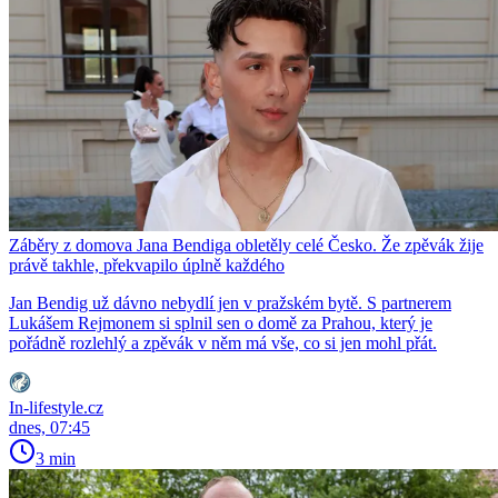
Záběry z domova Jana Bendiga obletěly celé Česko. Že zpěvák žije
právě takhle, překvapilo úplně každého
Jan Bendig už dávno nebydlí jen v pražském bytě. S partnerem
Lukášem Rejmonem si splnil sen o domě za Prahou, který je
pořádně rozlehlý a zpěvák v něm má vše, co si jen mohl přát.
In-lifestyle.cz
dnes, 07:45
3 min