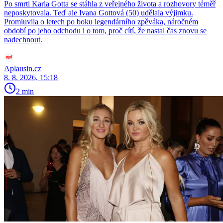
Po smrti Karla Gotta se stáhla z veřejného života a rozhovory téměř
neposkytovala. Teď ale Ivana Gottová (50) udělala výjimku.
Promluvila o letech po boku legendárního zpěváka, náročném
období po jeho odchodu i o tom, proč cítí, že nastal čas znovu se
nadechnout.
Aplausin.cz
8. 8. 2026, 15:18
2 min