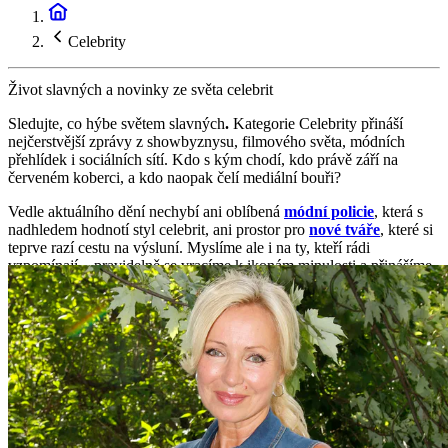
Celebrity
Život slavných a novinky ze světa celebrit
Sledujte, co hýbe světem slavných
.
Kategorie Celebrity přináší
nejčerstvější zprávy z showbyznysu, filmového světa, módních
přehlídek i sociálních sítí. Kdo s kým chodí, kdo právě září na
červeném koberci, a kdo naopak čelí mediální bouři?
Vedle aktuálního dění nechybí ani oblíbená
módní policie
, která s
nadhledem hodnotí styl celebrit, ani prostor pro
nové tváře
, které si
teprve razí cestu na výsluní. Myslíme ale i na ty, kteří rádi
vzpomínají – pravidelně se vracíme k ikonám minulosti a přinášíme
obsah
pro pamětníky
, kteří chtějí znovu objevit známé tváře v
novém kontextu.
Nejde jen o skandály – najdete tu i lidské příběhy, úspěchy, návraty i
proměny.
Celebrity pod drobnohledem, bez bulváru, ale s
nadhledem a vkusem.
Ať už se zajímáte o domácí hvězdy nebo
hollywoodské legendy, tady vám žádná zajímavost neunikne.