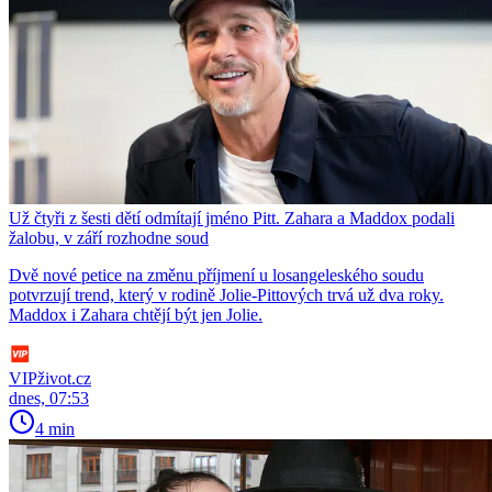
Už čtyři z šesti dětí odmítají jméno Pitt. Zahara a Maddox podali
žalobu, v září rozhodne soud
Dvě nové petice na změnu příjmení u losangeleského soudu
potvrzují trend, který v rodině Jolie-Pittových trvá už dva roky.
Maddox i Zahara chtějí být jen Jolie.
VIPživot.cz
dnes, 07:53
4 min