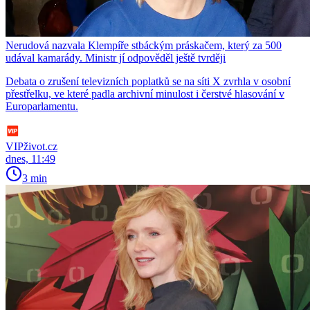
Nerudová nazvala Klempíře stbáckým práskačem, který za 500
udával kamarády. Ministr jí odpověděl ještě tvrději
Debata o zrušení televizních poplatků se na síti X zvrhla v osobní
přestřelku, ve které padla archivní minulost i čerstvé hlasování v
Europarlamentu.
VIPživot.cz
dnes, 11:49
3 min