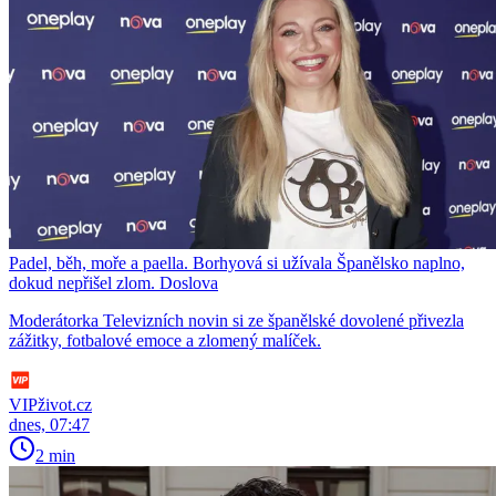
Padel, běh, moře a paella. Borhyová si užívala Španělsko naplno,
dokud nepřišel zlom. Doslova
Moderátorka Televizních novin si ze španělské dovolené přivezla
zážitky, fotbalové emoce a zlomený malíček.
VIPživot.cz
dnes, 07:47
2 min