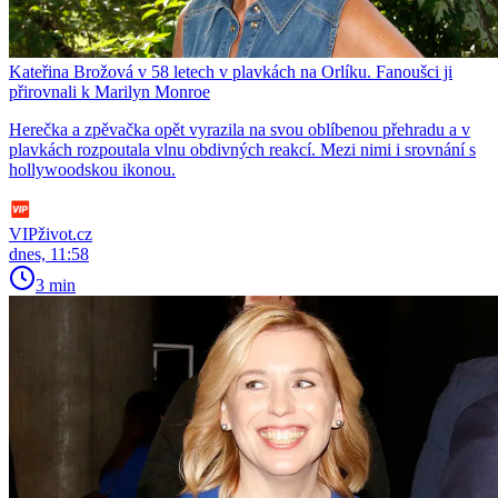
Kateřina Brožová v 58 letech v plavkách na Orlíku. Fanoušci ji
přirovnali k Marilyn Monroe
Herečka a zpěvačka opět vyrazila na svou oblíbenou přehradu a v
plavkách rozpoutala vlnu obdivných reakcí. Mezi nimi i srovnání s
hollywoodskou ikonou.
VIPživot.cz
dnes, 11:58
3 min