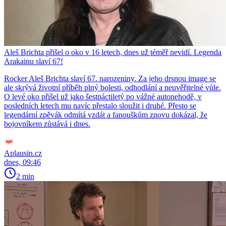
Aleš Brichta přišel o oko v 16 letech, dnes už téměř nevidí. Legenda
Arakainu slaví 67!
Rocker Aleš Brichta slaví 67. narozeniny. Za jeho drsnou image se
ale skrývá životní příběh plný bolesti, odhodlání a neuvěřitelné vůle.
O levé oko přišel už jako šestnáctiletý po vážné autonehodě, v
posledních letech mu navíc přestalo sloužit i druhé. Přesto se
legendární zpěvák odmítá vzdát a fanouškům znovu dokázal, že
bojovníkem zůstává i dnes.
Aplausin.cz
dnes, 09:46
2 min