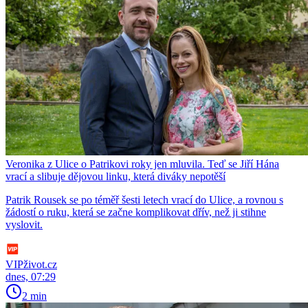
Veronika z Ulice o Patrikovi roky jen mluvila. Teď se Jiří Hána
vrací a slibuje dějovou linku, která diváky nepotěší
Patrik Rousek se po téměř šesti letech vrací do Ulice, a rovnou s
žádostí o ruku, která se začne komplikovat dřív, než ji stihne
vyslovit.
VIPživot.cz
dnes, 07:29
2 min