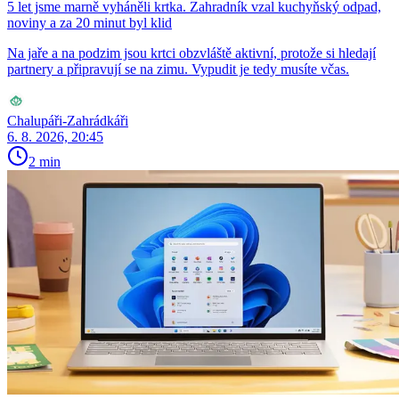
5 let jsme marně vyháněli krtka. Zahradník vzal kuchyňský odpad,
noviny a za 20 minut byl klid
Na jaře a na podzim jsou krtci obzvláště aktivní, protože si hledají
partnery a připravují se na zimu. Vypudit je tedy musíte včas.
Chalupáři-Zahrádkáři
6. 8. 2026, 20:45
2 min