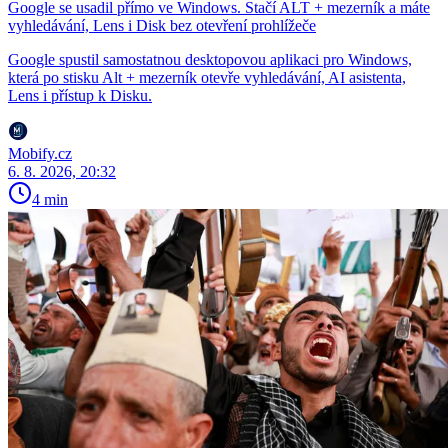
Google se usadil přímo ve Windows. Stačí ALT + mezerník a máte
vyhledávání, Lens i Disk bez otevření prohlížeče
Google spustil samostatnou desktopovou aplikaci pro Windows,
která po stisku Alt + mezerník otevře vyhledávání, AI asistenta,
Lens i přístup k Disku.
Mobify.cz
6. 8. 2026, 20:32
4 min