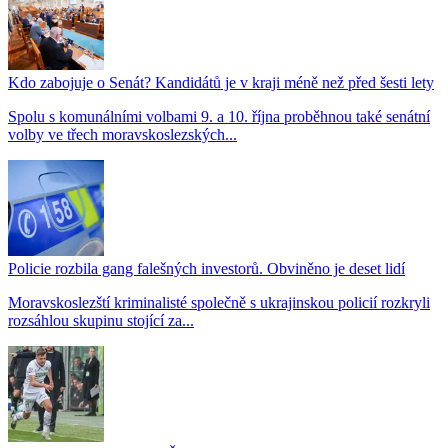
Kdo zabojuje o Senát? Kandidátů je v kraji méně než před šesti lety
Spolu s komunálními volbami 9. a 10. října proběhnou také senátní
volby ve třech moravskoslezských...
Policie rozbila gang falešných investorů. Obviněno je deset lidí
Moravskoslezští kriminalisté společně s ukrajinskou policií rozkryli
rozsáhlou skupinu stojící za...