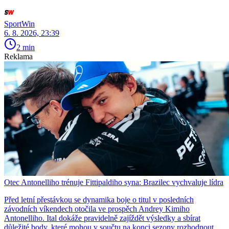
SportWin
6. 8. 2026, 23:39
2 min
Reklama
Otec Antonelliho trénuje Fittipaldiho syna: Brazilec vychvaluje lídra
Před letní přestávkou se dynamika boje o titul v posledních
závodních víkendech otočila ve prospěch Andrey Kimiho
Antonelliho. Ital dokáže pravidelně zajíždět výsledky a sbírat
důležité body, které mohou v součtu na konci sezony rozhodnout.