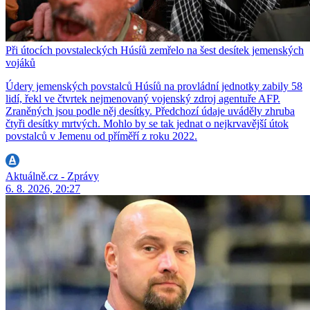
Při útocích povstaleckých Húsíů zemřelo na šest desítek jemenských
vojáků
Údery jemenských povstalců Húsíů na provládní jednotky zabily 58
lidí, řekl ve čtvrtek nejmenovaný vojenský zdroj agentuře AFP.
Zraněných jsou podle něj desítky. Předchozí údaje uváděly zhruba
čtyři desítky mrtvých. Mohlo by se tak jednat o nejkrvavější útok
povstalců v Jemenu od příměří z roku 2022.
Aktuálně.cz - Zprávy
6. 8. 2026, 20:27