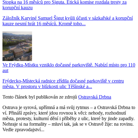
Stopka na 16 měsíců pro Šiguta. Etická komise rozdala tresty za
korupční kauzu
Záložník Karviné Samuel Šigut kvůli účasti v sázkařské a korupční
kauze nesmí hrát 16 měsíců. Kromě toho...
Ve Frýdku-Místku vzniklo dočasné parkoviště. Nabízí místo pro 110
aut
Frýdecko-Místecká radnice zřídila dočasné parkoviště v centru
města. V prostoru v blízkosti ulic Těšínské a...
Tento článek byl publikován ze zdrojů
Ostravská Drbna
Ostrava je syrová, upřímná a má svůj rytmus – a Ostravská Drbna to
ví. Přináší zprávy, které jdou rovnou k věci: nehody, rozhodnutí
města, protesty, kulturní dění i příběhy z ulic, které by jinde zapadly.
Nehraje si na formality – mluví tak, jak se v Ostravě žije: na rovinu.
Vedle zpravodajství...