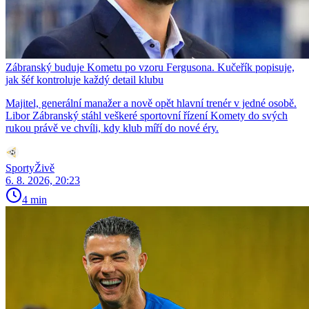
Zábranský buduje Kometu po vzoru Fergusona. Kučeřík popisuje,
jak šéf kontroluje každý detail klubu
Majitel, generální manažer a nově opět hlavní trenér v jedné osobě.
Libor Zábranský stáhl veškeré sportovní řízení Komety do svých
rukou právě ve chvíli, kdy klub míří do nové éry.
SportyŽivě
6. 8. 2026, 20:23
4 min