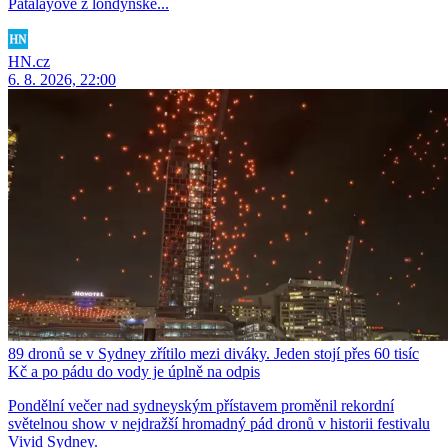
Patalayové z londýnské...
HN.cz
6. 8. 2026, 22:00
89 dronů se v Sydney zřítilo mezi diváky. Jeden stojí přes 60 tisíc
Kč a po pádu do vody je úplně na odpis
Pondělní večer nad sydneyským přístavem proměnil rekordní
světelnou show v nejdražší hromadný pád dronů v historii festivalu
Vivid Sydney.