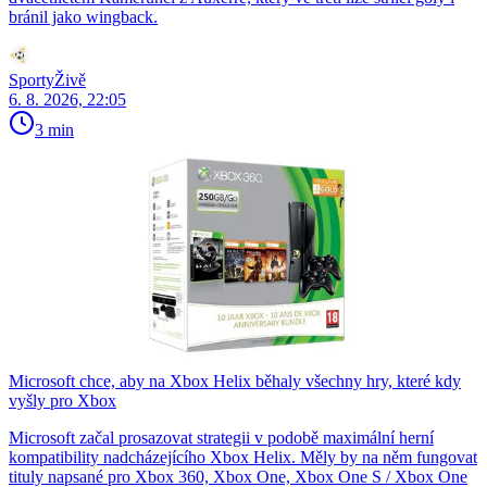
bránil jako wingback.
SportyŽivě
6. 8. 2026, 22:05
3 min
Microsoft chce, aby na Xbox Helix běhaly všechny hry, které kdy
vyšly pro Xbox
Microsoft začal prosazovat strategii v podobě maximální herní
kompatibility nadcházejícího Xbox Helix. Měly by na něm fungovat
tituly napsané pro Xbox 360, Xbox One, Xbox One S / Xbox One