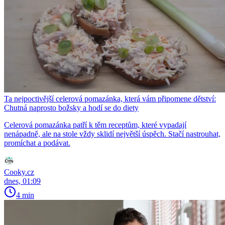
Ta nejpoctivější celerová pomazánka, která vám připomene dětství:
Chutná naprosto božsky a hodí se do diety
Celerová pomazánka patří k těm receptům, které vypadají
nenápadně, ale na stole vždy sklidí největší úspěch. Stačí nastrouhat,
promíchat a podávat.
Cooky.cz
dnes, 01:09
4 min