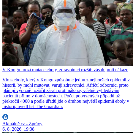
V Kongu hrozí mutace eboly, zdravotníci rozšíří zásah proti nákaze
Virus eboly, který v Kongu způsobuje jednu z nejhorších epidemií v
historii, by mohl mutovat, varují zdravotníci. Afričtí odborníci proto
plánují výrazně rozšířit zásah proti nákaze, včetně vyhledávání
pacientů přímo v domácnostech. Počet potvrzených případů už
překročil 4000 a podle úřadů jde o druhou největší epidemii eboly v
historii, uvedl list The Guardian.
Aktuálně.cz - Zprávy
6. 8. 2026, 19:38