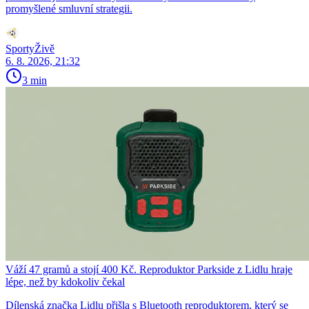
promyšlené smluvní strategii.
SportyŽivě
6. 8. 2026, 21:32
3 min
Váží 47 gramů a stojí 400 Kč. Reproduktor Parkside z Lidlu hraje
lépe, než by kdokoliv čekal
Dílenská značka Lidlu přišla s Bluetooth reproduktorem, který se