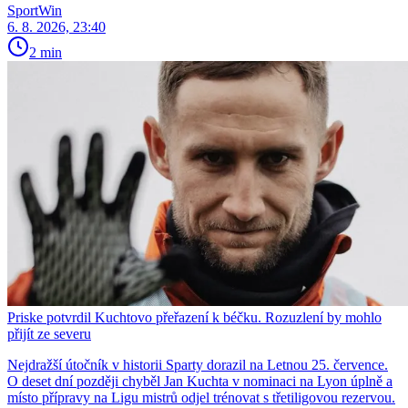
SportWin
6. 8. 2026, 23:40
2 min
Priske potvrdil Kuchtovo přeřazení k béčku. Rozuzlení by mohlo
přijít ze severu
Nejdražší útočník v historii Sparty dorazil na Letnou 25. července.
O deset dní později chyběl Jan Kuchta v nominaci na Lyon úplně a
místo přípravy na Ligu mistrů odjel trénovat s třetiligovou rezervou.