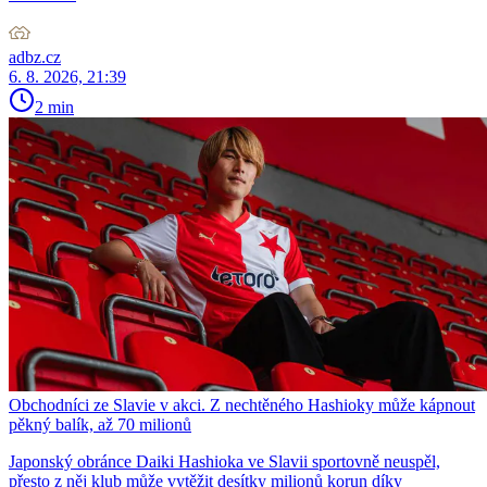
adbz.cz
6. 8. 2026, 21:39
2 min
Obchodníci ze Slavie v akci. Z nechtěného Hashioky může kápnout
pěkný balík, až 70 milionů
Japonský obránce Daiki Hashioka ve Slavii sportovně neuspěl,
přesto z něj klub může vytěžit desítky milionů korun díky