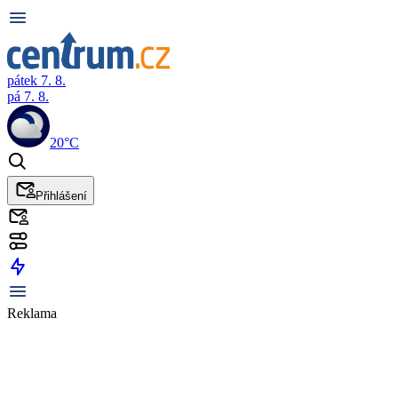
pátek 7. 8.
pá 7. 8.
20°C
Přihlášení
Reklama