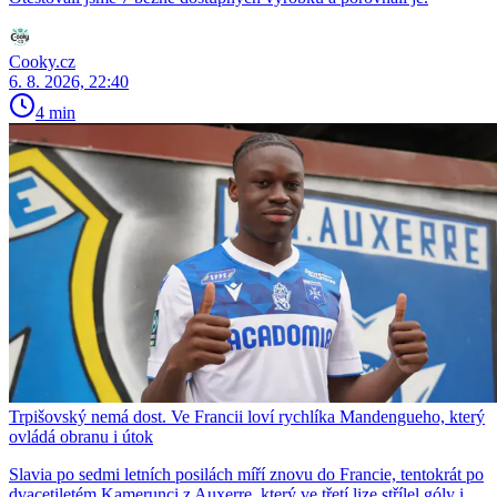
Cooky.cz
6. 8. 2026, 22:40
4 min
Trpišovský nemá dost. Ve Francii loví rychlíka Mandengueho, který
ovládá obranu i útok
Slavia po sedmi letních posilách míří znovu do Francie, tentokrát po
dvacetiletém Kamerunci z Auxerre, který ve třetí lize střílel góly i