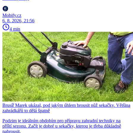
Mobify.cz
6. 8. 2026, 21:56
4 min
Brusíř Marek ukázal, pod jakým úhlem brousit nůž sekačky. Většina
zahrádkářů to dělá špatně
Podzim je ideálním obdobím pro přípravu zahradní techniky na
příští sezonu. Začít je dobré u sekačky, kterou je třeba důkladně
nabrousit.