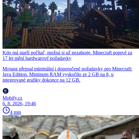
Kdo má starší počítač, možná si už nezahraje. Minecraft poprvé za
17 let mění hardwarové požadavky
Mojang přepsal minimální i doporučené požadavky pro Minecraft:
Java Edition. Minimum RAM vyskočilo ze 2 GB na 8, u
integrované grafiky dokonce na 12 GB.
Mobify.cz
6. 8. 2026, 19:46
4 min