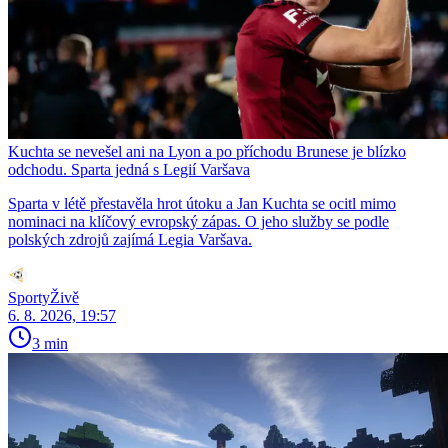
Kuchta se nevešel ani na Lyon a po příchodu Brunese je blízko
odchodu. Sparta jedná s Legií Varšava
Sparta v létě přestavěla hrot útoku a Jan Kuchta se ocitl mimo
nominaci na klíčový evropský zápas. O jeho služby se podle
polských zdrojů zajímá Legia Varšava.
SportyŽivě
6. 8. 2026, 19:57
3 min