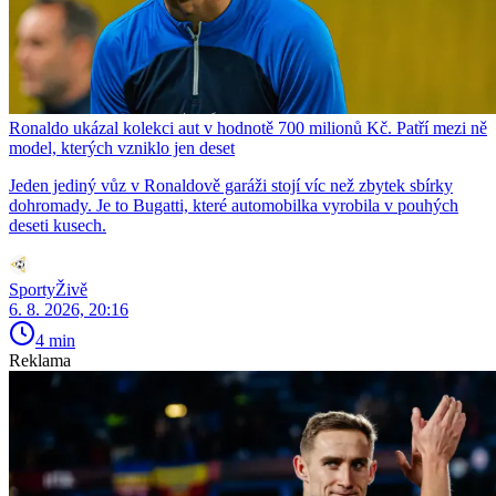
Ronaldo ukázal kolekci aut v hodnotě 700 milionů Kč. Patří mezi ně
model, kterých vzniklo jen deset
Jeden jediný vůz v Ronaldově garáži stojí víc než zbytek sbírky
dohromady. Je to Bugatti, které automobilka vyrobila v pouhých
deseti kusech.
SportyŽivě
6. 8. 2026, 20:16
4 min
Reklama