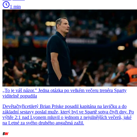
1 min
„To je váš názor." Jedna otázka po velkém večeru trenéra Sparty
viditelně popudila
Devětačtyřicetiletý Brian Priske posadil kapitána na lavičku a do
základní sestavy poslal muže, který byl ve Spartě sotva čtyři dny. Po
výhře 2:1 nad Lyonem mluvil o jednom z nejsilnějších večerů, jaké
na Letné za svého druhého angažmá zažil.