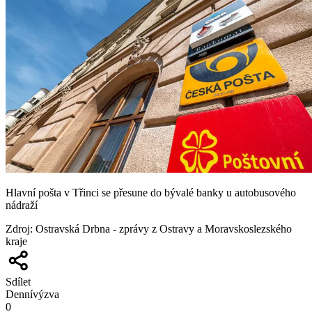
Hlavní pošta v Třinci se přesune do bývalé banky u autobusového
nádraží
Zdroj
:
Ostravská Drbna - zprávy z Ostravy a Moravskoslezského
kraje
Sdílet
Denní
výzva
0