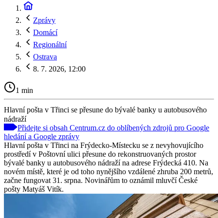
Zprávy
Domácí
Regionální
Ostrava
8. 7. 2026, 12:00
1 min
Hlavní pošta v Třinci se přesune do bývalé banky u autobusového
nádraží
Přidejte si obsah Centrum.cz do oblíbených zdrojů pro Google
hledání a Google zprávy
Hlavní pošta v Třinci na Frýdecko-Místecku se z nevyhovujícího
prostředí v Poštovní ulici přesune do rekonstruovaných prostor
bývalé banky u autobusového nádraží na adrese Frýdecká 410. Na
novém místě, které je od toho nynějšího vzdálené zhruba 200 metrů,
začne fungovat 31. srpna. Novinářům to oznámil mluvčí České
pošty Matyáš Vitík.