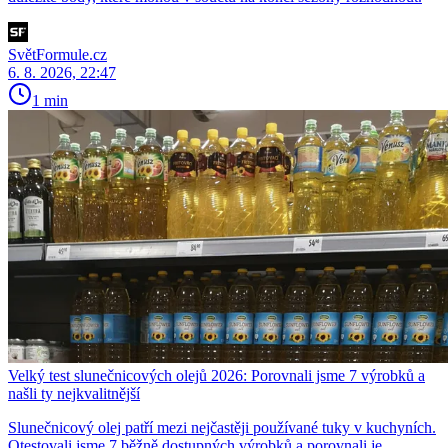
SvětFormule.cz
6. 8. 2026, 22:47
1 min
Velký test slunečnicových olejů 2026: Porovnali jsme 7 výrobků a
našli ty nejkvalitnější
Slunečnicový olej patří mezi nejčastěji používané tuky v kuchyních.
Otestovali jsme 7 běžně dostupných výrobků a porovnali je.