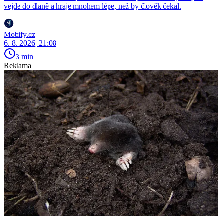
vejde do dlaně a hraje mnohem lépe, než by člověk čekal.
Mobify.cz
6. 8. 2026, 21:08
3 min
Reklama