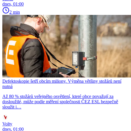
dnes, 01:00
2 min
Defektoskopie šetří obcím miliony. Výměna většiny stožárů není
nutná
Až 80 % stožárů veřejného osvětlení, které obce považují za
dosloužilé, může podle měření společnosti ČEZ ESL bezpečně
sloužit i…
Volty
dnes, 01:00