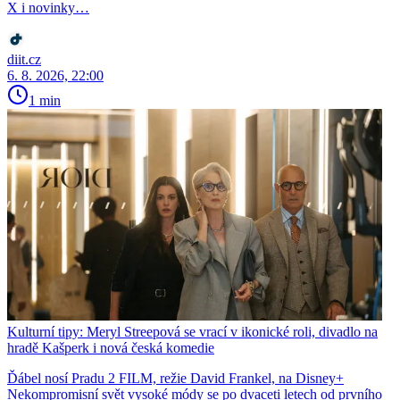
X i novinky…
diit.cz
6. 8. 2026, 22:00
1 min
Kulturní tipy: Meryl Streepová se vrací v ikonické roli, divadlo na
hradě Kašperk i nová česká komedie
Ďábel nosí Pradu 2 FILM, režie David Frankel, na Disney+
Nekompromisní svět vysoké módy se po dvaceti letech od prvního