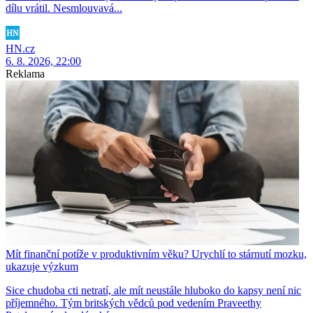
dílu vrátil. Nesmlouvavá...
HN.cz
6. 8. 2026, 22:00
Reklama
Mít finanční potíže v produktivním věku? Urychlí to stárnutí mozku,
ukazuje výzkum
Sice chudoba cti netratí, ale mít neustále hluboko do kapsy není nic
příjemného. Tým britských vědců pod vedením Praveethy