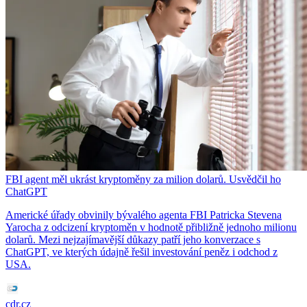
FBI agent měl ukrást kryptoměny za milion dolarů. Usvědčil ho
ChatGPT
Americké úřady obvinily bývalého agenta FBI Patricka Stevena
Yarocha z odcizení kryptoměn v hodnotě přibližně jednoho milionu
dolarů. Mezi nejzajímavější důkazy patří jeho konverzace s
ChatGPT, ve kterých údajně řešil investování peněz i odchod z
USA.
cdr.cz