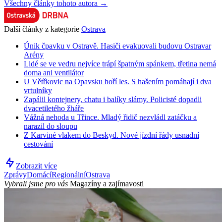
Všechny články tohoto autora →
Další články z kategorie
Ostrava
Únik čpavku v Ostravě. Hasiči evakuovali budovu Ostravar
Arény
Lidé se ve vedru nejvíce trápí špatným spánkem, třetina nemá
doma ani ventilátor
U Větřkovic na Opavsku hoří les. S hašením pomáhají i dva
vrtulníky
Zapálil kontejnery, chatu i balíky slámy. Policisté dopadli
dvacetiletého žháře
Vážná nehoda u Třince. Mladý řidič nezvládl zatáčku a
narazil do sloupu
Z Karviné vlakem do Beskyd. Nové jízdní řády usnadní
cestování
Zobrazit více
Zprávy
Domácí
Regionální
Ostrava
Vybrali jsme pro vás
Magazíny a zajímavosti