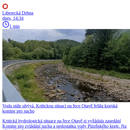
Liberecká Drbna
dnes, 14:34
1 min
Voda stále ubývá. Kritickou situaci na řece Otavě řešila krajská
komise pro sucho
Kritická hydrologická situace na řece Otavě si vyžádala zasedání
Komise pro zvládání sucha a nedostatku vody Plzeňského kraje. Na