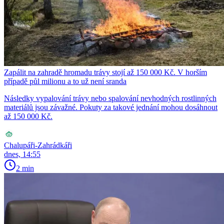
Zapálit na zahradě hromadu trávy stojí až 150 000 Kč. V horším
případě půl milionu a to už není sranda
Následky vypalování trávy nebo spalování nevhodných rostlinných
materiálů jsou závažné. Pokuty za takové jednání mohou dosáhnout
až 150 000 Kč.
Chalupáři-Zahrádkáři
dnes, 14:55
2 min