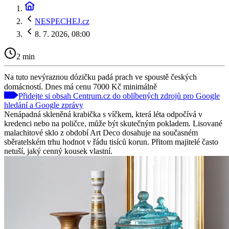
NESPECHEJ.cz
8. 7. 2026, 08:00
2 min
Na tuto nevýraznou dózičku padá prach ve spoustě českých
domácností. Dnes má cenu 7000 Kč minimálně
Přidejte si obsah Centrum.cz do oblíbených zdrojů pro Google
hledání a Google zprávy
Nenápadná skleněná krabička s víčkem, která léta odpočívá v
kredenci nebo na poličce, může být skutečným pokladem. Lisované
malachitové sklo z období Art Deco dosahuje na současném
sběratelském trhu hodnot v řádu tisíců korun. Přitom majitelé často
netuší, jaký cenný kousek vlastní.