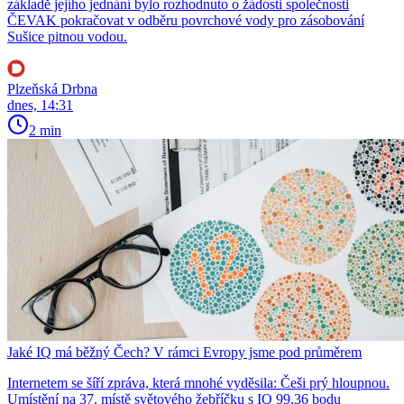
základě jejího jednání bylo rozhodnuto o žádosti společnosti
ČEVAK pokračovat v odběru povrchové vody pro zásobování
Sušice pitnou vodou.
Plzeňská Drbna
dnes, 14:31
2 min
Jaké IQ má běžný Čech? V rámci Evropy jsme pod průměrem
Internetem se šíří zpráva, která mnohé vyděsila: Češi prý hloupnou.
Umístění na 37. místě světového žebříčku s IQ 99,36 bodu