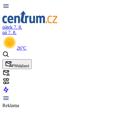
pátek 7. 8.
pá 7. 8.
26°C
Přihlášení
Reklama