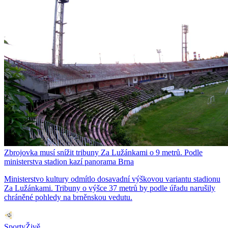
Zbrojovka musí snížit tribuny Za Lužánkami o 9 metrů. Podle
ministerstva stadion kazí panorama Brna
Ministerstvo kultury odmítlo dosavadní výškovou variantu stadionu
Za Lužánkami. Tribuny o výšce 37 metrů by podle úřadu narušily
chráněné pohledy na brněnskou vedutu.
SportyŽivě