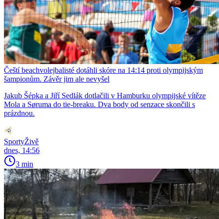
Čeští beachvolejbalisté dotáhli skóre na 14:14 proti olympijským
šampionům. Závěr jim ale nevyšel
Jakub Šépka a Jiří Sedlák dotlačili v Hamburku olympijské vítěze
Mola a Søruma do tie-breaku. Dva body od senzace skončili s
prázdnou.
SportyŽivě
dnes, 14:56
3 min