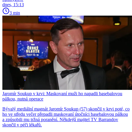
dnes, 15:13
3 min
Jaromír Soukup v krvi: Maskovaní muži ho napadli basebalovou
pálkou, nutná operace
Bývalý mediální magnát Jaromír Soukup (57) skončil v krvi poté, co
ho ve středu večer přepadli maskovaní útočníci basebalovou pálkou
a způsobili mu tržná poranění. Někdejší majitel TV Barrandov
skončil v péči lékařů.