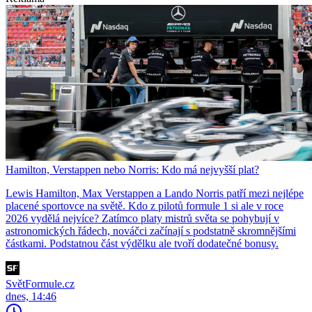
Hamilton, Verstappen nebo Norris: Kdo má nejvyšší plat?
Lewis Hamilton, Max Verstappen a Lando Norris patří mezi nejlépe
placené sportovce na světě. Kdo z pilotů formule 1 si ale v roce
2026 vydělá nejvíce? Zatímco platy mistrů světa se pohybují v
astronomických řádech, nováčci začínají s podstatně skromnějšími
částkami. Podstatnou část výdělku ale tvoří dodatečné bonusy.
SvětFormule.cz
dnes, 14:46