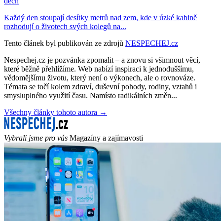
dech
Každý den stoupají desítky metrů nad zem, kde v úzké kabině
rozhodují o životech svých kolegů na...
Tento článek byl publikován ze zdrojů
NESPECHEJ.cz
Nespechej.cz je pozvánka zpomalit – a znovu si všimnout věcí,
které běžně přehlížíme. Web nabízí inspiraci k jednoduššímu,
vědomějšímu životu, který není o výkonech, ale o rovnováze.
Témata se točí kolem zdraví, duševní pohody, rodiny, vztahů i
smysluplného využití času. Namísto radikálních změn...
Všechny články tohoto autora →
Vybrali jsme pro vás
Magazíny a zajímavosti