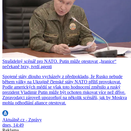
Strašidelný scénář pro NATO. Putin může otestovat „hranice“
nečekaně brzy, tvrdí agenti
Spojené státy dlouho vycházely z předpokladu, že Rusko nebude
během války na Ukrajině členské státy NATO příliš provokovat.
Podle amerických médií se však toto hodnocení změnilo a ruský
prezident Vladimir Putin může být ochoten riskovat více než dříve.
Zpravodajci zároveň upozorňují na několik scénářů, jak by Moskva
mohla odhodlání aliance otestovat.
Aktuálně.cz - Zprávy
dnes, 14:49
Reklama