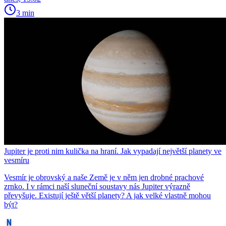
3 min
Jupiter je proti nim kulička na hraní. Jak vypadají největší planety ve
vesmíru
Vesmír je obrovský a naše Země je v něm jen drobné prachové
zrnko. I v rámci naší sluneční soustavy nás Jupiter výrazně
převyšuje. Existují ještě větší planety? A jak velké vlastně mohou
být?