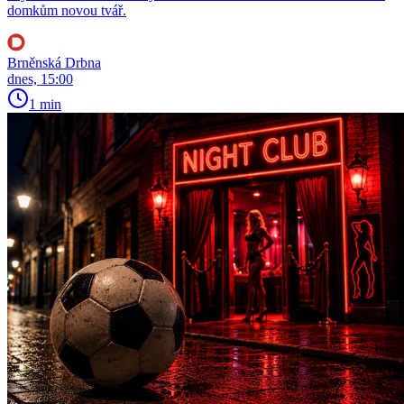
domkům novou tvář.
Brněnská Drbna
dnes, 15:00
1 min