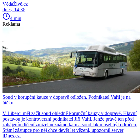
VědaŽivě.cz
dnes, 14:36
4 min
Reklama
Soud v korupční kauze v dopravě odložen. Podnikatel Vařil je na
útěku
V Liberci měl začít soud ohledně korupční kauzy v dopravě. Hlavní
postavou je kontroverzní podnikatel Jiří Vařil. Jenže právě ten před
zahájením líčení zmizel neznámo kam a soud tak musel být odročen.
Státní zástupce pro něj chce devět let vězení, upozornil server
iDnes.cz.