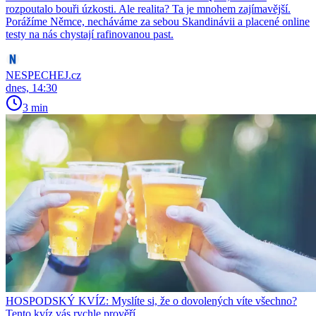
rozpoutalo bouři úzkosti. Ale realita? Ta je mnohem zajímavější.
Porážíme Němce, necháváme za sebou Skandinávii a placené online
testy na nás chystají rafinovanou past.
NESPECHEJ.cz
dnes, 14:30
3 min
HOSPODSKÝ KVÍZ: Myslíte si, že o dovolených víte všechno?
Tento kvíz vás rychle prověří