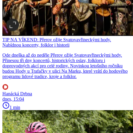
TIP NA VÍKEND: Přerov ožije Svatovavřineckými hody.
Nabídnou koncerty, folklor i historii
Ode dneška až do neděle Přerov ožije Svatovavřineckými hody.
Přinesou tři dny koncertů, historických oslav, folkloru i
doprovodných akcí pro celé rodiny. Novinkou letošního ročníku
budou Hody u Trafačky v ulici Na Marku, které vrátí do hodového
programu lidové tradice, kroje a folklor.
Hanácká Drbna
dnes, 15:04
1 min