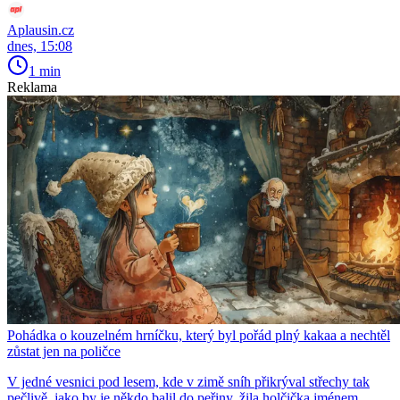
Aplausin.cz
dnes, 15:08
1 min
Reklama
Pohádka o kouzelném hrníčku, který byl pořád plný kakaa a nechtěl
zůstat jen na poličce
V jedné vesnici pod lesem, kde v zimě sníh přikrýval střechy tak
pečlivě, jako by je někdo balil do peřiny, žila holčička jménem