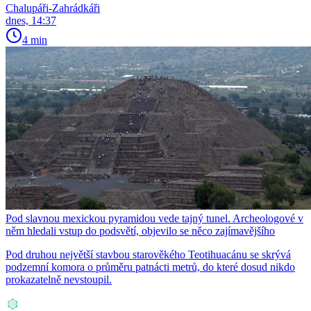
Chalupáři-Zahrádkáři
dnes, 14:37
4 min
Pod slavnou mexickou pyramidou vede tajný tunel. Archeologové v
něm hledali vstup do podsvětí, objevilo se něco zajímavějšího
Pod druhou největší stavbou starověkého Teotihuacánu se skrývá
podzemní komora o průměru patnácti metrů, do které dosud nikdo
prokazatelně nevstoupil.