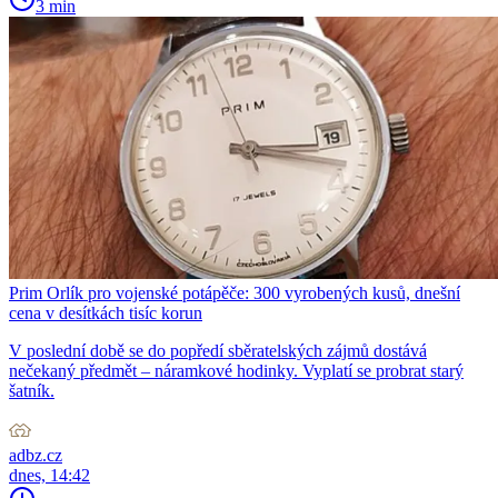
3 min
Prim Orlík pro vojenské potápěče: 300 vyrobených kusů, dnešní
cena v desítkách tisíc korun
V poslední době se do popředí sběratelských zájmů dostává
nečekaný předmět – náramkové hodinky. Vyplatí se probrat starý
šatník.
adbz.cz
dnes, 14:42