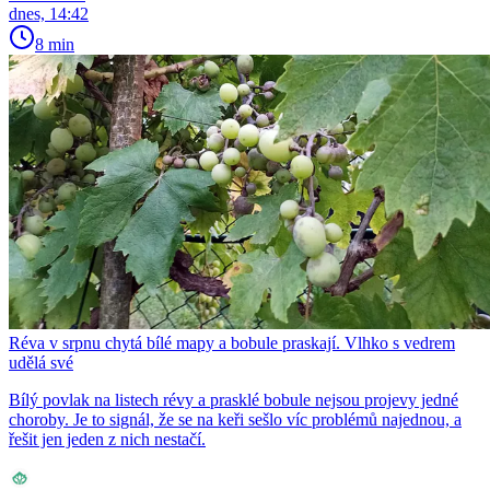
dnes, 14:42
8 min
Réva v srpnu chytá bílé mapy a bobule praskají. Vlhko s vedrem
udělá své
Bílý povlak na listech révy a prasklé bobule nejsou projevy jedné
choroby. Je to signál, že se na keři sešlo víc problémů najednou, a
řešit jen jeden z nich nestačí.