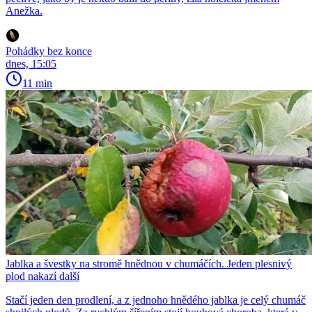
Anežka.
Pohádky bez konce
dnes, 15:05
11 min
Jablka a švestky na stromě hnědnou v chumáčích. Jeden plesnivý
plod nakazí další
Stačí jeden den prodlení, a z jednoho hnědého jablka je celý chumáč