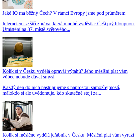
Jaké IQ má běžný Čech? V rámci Evropy jsme pod průměrem
Internetem se šíří zpráva, která mnohé vyděsila: Češi prý hloupnou.
Umístění na 37. místě světového...
Kolik si v Česku vydělá opravář výtahů? Jeho měsíšní plat vám
vůbec nebude dávat smysl
Každý den do nich nastupujeme s naprostou samozřejmostí,
málokdo si ale uvědomuje, kdo skutečně stojí za...
Kolik si měsíčne vydělá jeřábník v Česku. Měsíční plat vám vyrazí