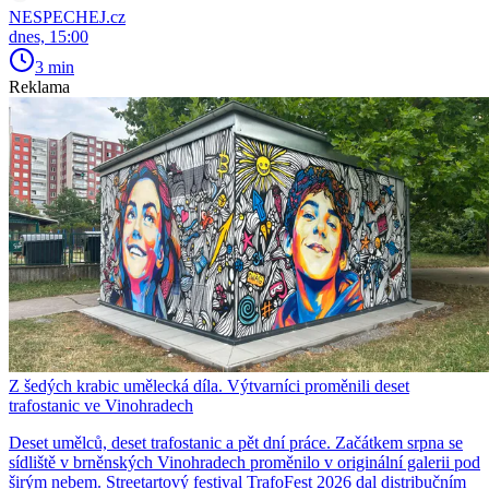
NESPECHEJ.cz
dnes, 15:00
3 min
Reklama
Z šedých krabic umělecká díla. Výtvarníci proměnili deset
trafostanic ve Vinohradech
Deset umělců, deset trafostanic a pět dní práce. Začátkem srpna se
sídliště v brněnských Vinohradech proměnilo v originální galerii pod
širým nebem. Streetartový festival TrafoFest 2026 dal distribučním