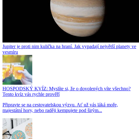
Jupiter je proti nim kulička na hraní. Jak vypadají největší planety ve
vesmíru
HOSPODSKÝ KVÍZ: Myslíte si, že o dovolených víte všechno?
Tento kvíz vás rychle prověří
Připravte se na cestovatelskou výzvu. Ať už vás láká moře,
majestátní hory, nebo raději kempujete pod širým...