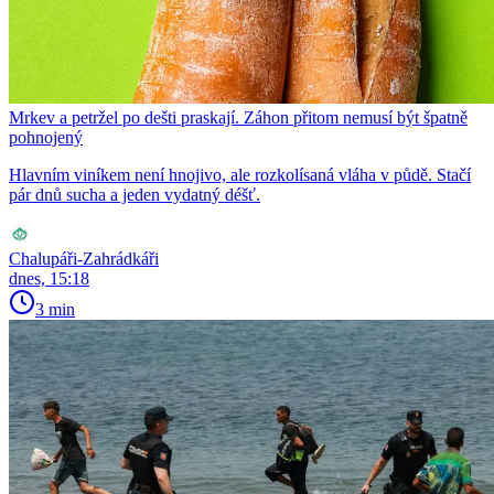
Mrkev a petržel po dešti praskají. Záhon přitom nemusí být špatně
pohnojený
Hlavním viníkem není hnojivo, ale rozkolísaná vláha v půdě. Stačí
pár dnů sucha a jeden vydatný déšť.
Chalupáři-Zahrádkáři
dnes, 15:18
3 min