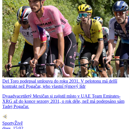
Del Toro podepsal smlouvu do roku 2031. V pelotonu má delší
kontrakt než Pogačar, jeho vlastní týmový lídr
Dvaadvacetiletý Mexičan si zajistil místo v UAE Team Emirates-
XRG až do konce sezony 2031, o rok déle, než má podepsáno sám
Tadej Pogačar.
SportyŽivě
dnes, 15:02