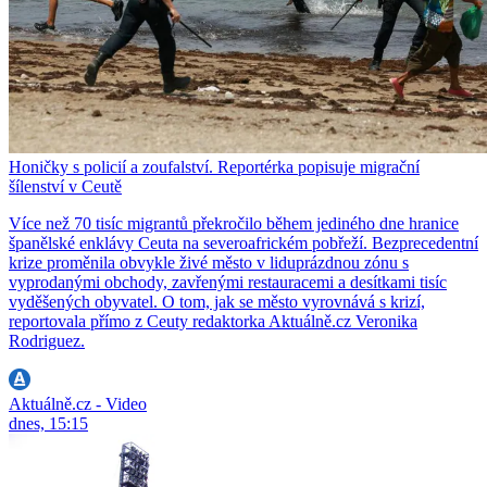
Honičky s policií a zoufalství. Reportérka popisuje migrační
šílenství v Ceutě
Více než 70 tisíc migrantů překročilo během jediného dne hranice
španělské enklávy Ceuta na severoafrickém pobřeží. Bezprecedentní
krize proměnila obvykle živé město v liduprázdnou zónu s
vyprodanými obchody, zavřenými restauracemi a desítkami tisíc
vyděšených obyvatel. O tom, jak se město vyrovnává s krizí,
reportovala přímo z Ceuty redaktorka Aktuálně.cz Veronika
Rodriguez.
Aktuálně.cz - Video
dnes, 15:15