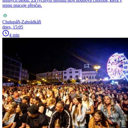
shnilých plodů. Za rychlým šířením stojí houbová choroba, která v
srpnu pracuje přesčas.
Chalupáři-Zahrádkáři
dnes, 15:05
4 min