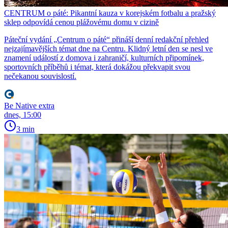
CENTRUM o páté: Pikantní kauza v korejském fotbalu a pražský
sklep odpovídá cenou plážovému domu v cizině
Páteční vydání „Centrum o páté“ přináší denní redakční přehled
nejzajímavějších témat dne na Centru. Klidný letní den se nesl ve
znamení událostí z domova i zahraničí, kulturních připomínek,
sportovních příběhů i témat, která dokážou překvapit svou
nečekanou souvislostí.
Be Native extra
dnes, 15:00
3 min