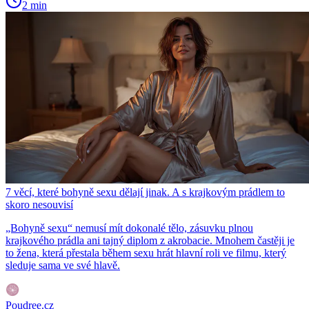
2 min
7 věcí, které bohyně sexu dělají jinak. A s krajkovým prádlem to
skoro nesouvisí
„Bohyně sexu“ nemusí mít dokonalé tělo, zásuvku plnou
krajkového prádla ani tajný diplom z akrobacie. Mnohem častěji je
to žena, která přestala během sexu hrát hlavní roli ve filmu, který
sleduje sama ve své hlavě.
Poudree.cz