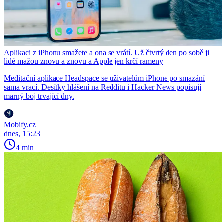
Aplikaci z iPhonu smažete a ona se vrátí. Už čtvrtý den po sobě ji
lidé mažou znovu a znovu a Apple jen krčí rameny
Meditační aplikace Headspace se uživatelům iPhone po smazání
sama vrací. Desítky hlášení na Redditu i Hacker News popisují
marný boj trvající dny.
Mobify.cz
dnes, 15:23
4 min