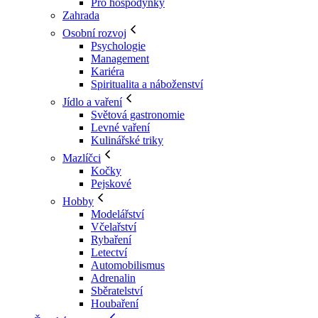
Pro hospodyňky
Zahrada
Osobní rozvoj
Psychologie
Management
Kariéra
Spiritualita a náboženství
Jídlo a vaření
Světová gastronomie
Levné vaření
Kulinářské triky
Mazlíčci
Kočky
Pejskové
Hobby
Modelářství
Včelařství
Rybaření
Letectví
Automobilismus
Adrenalin
Sběratelství
Houbaření