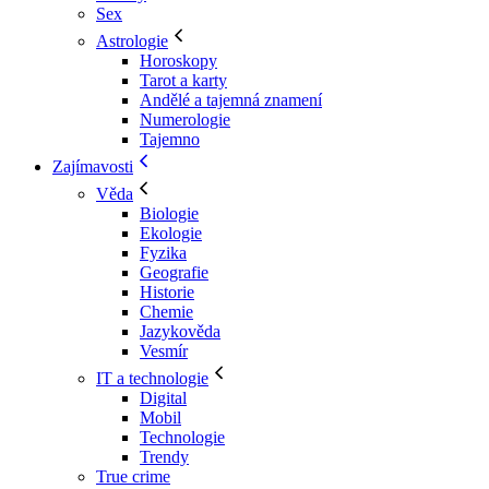
Sex
Astrologie
Horoskopy
Tarot a karty
Andělé a tajemná znamení
Numerologie
Tajemno
Zajímavosti
Věda
Biologie
Ekologie
Fyzika
Geografie
Historie
Chemie
Jazykověda
Vesmír
IT a technologie
Digital
Mobil
Technologie
Trendy
True crime