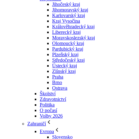
Jihočeský kraj
Jihomoravský kraj
Karlovarský kraj
Kraj Vysočina
Králověhradecký kraj
Liberecký kraj
Moravskoslezský kraj
Olomoucký kraj
Pardubický kraj
Plzeňský kraj
Středočeský kraj
Ústecký kraj
Zlínský kraj
Praha
Brno
Ostrava
Školství
Zdravotnictví
Politika
O počasí
Volby 2026
Zahraničí
Evropa
Slovensko