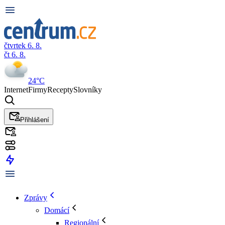
čtvrtek 6. 8.
čt 6. 8.
24°C
Internet
Firmy
Recepty
Slovníky
Přihlášení
Zprávy
Domácí
Regionální