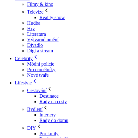
Filmy & kino
Televize
Reality show
Hudba
Hry
Literatura
Výtvarné umění
Divadlo
Digi a stream
Celebrity
Módní policie
Pro pamětníky
Nové tváře
Lifestyle
Cestování
Destinace
Rady na cesty
Bydlení
Interiery
Rady do domu
DIY
Pro kutily