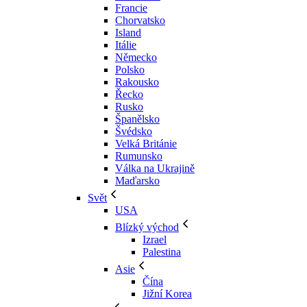
Francie
Chorvatsko
Island
Itálie
Německo
Polsko
Rakousko
Řecko
Rusko
Španělsko
Švédsko
Velká Británie
Rumunsko
Válka na Ukrajině
Maďarsko
Svět
USA
Blízký východ
Izrael
Palestina
Asie
Čína
Jižní Korea