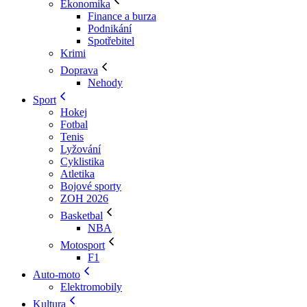
Ekonomika
Finance a burza
Podnikání
Spotřebitel
Krimi
Doprava
Nehody
Sport
Hokej
Fotbal
Tenis
Lyžování
Cyklistika
Atletika
Bojové sporty
ZOH 2026
Basketbal
NBA
Motosport
F1
Auto-moto
Elektromobily
Kultura