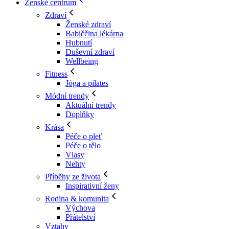
Ženské centrum
Zdraví
Ženské zdraví
Babiččina lékárna
Hubnutí
Duševní zdraví
Wellbeing
Fitness
Jóga a pilates
Módní trendy
Aktuální trendy
Doplňky
Krása
Péče o pleť
Péče o tělo
Vlasy
Nehty
Příběhy ze života
Inspirativní ženy
Rodina & komunita
Výchova
Přátelství
Vztahy