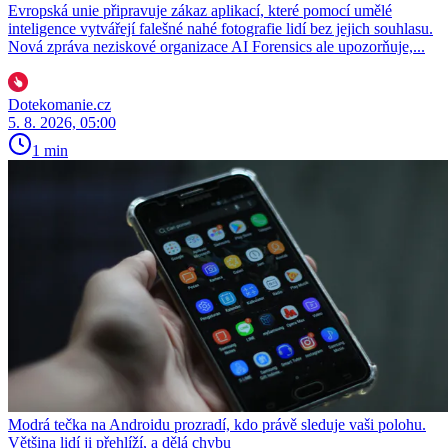
Evropská unie připravuje zákaz aplikací, které pomocí umělé
inteligence vytvářejí falešné nahé fotografie lidí bez jejich souhlasu.
Nová zpráva neziskové organizace AI Forensics ale upozorňuje,...
Dotekomanie.cz
5. 8. 2026, 05:00
1 min
Modrá tečka na Androidu prozradí, kdo právě sleduje vaši polohu.
Většina lidí ji přehlíží, a dělá chybu