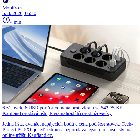
Mobify.cz
5. 8. 2026, 06:40
4 min
6 zásuvek, 6 USB portů a ochrana proti zkratu za 542,75 Kč.
Kaufland prodává lištu, která nahradí tři prodlužovačky
Jedna lišta, dvanáct napájecích bodů a cena pod šest stovek. Tech-
Protect PC6X6 je teď jedním z nejprodávanějších příslušenství na
online tržišti Kaufland.cz.