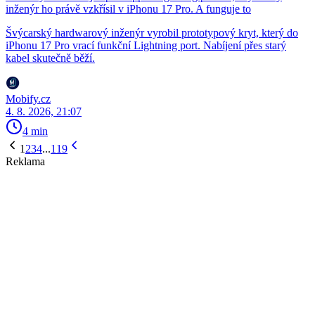
inženýr ho právě vzkřísil v iPhonu 17 Pro. A funguje to
Švýcarský hardwarový inženýr vyrobil prototypový kryt, který do
iPhonu 17 Pro vrací funkční Lightning port. Nabíjení přes starý
kabel skutečně běží.
Mobify.cz
4. 8. 2026, 21:07
4 min
1
2
3
4
...
119
Reklama