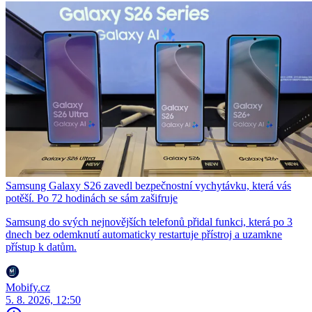
Samsung Galaxy S26 zavedl bezpečnostní vychytávku, která vás
potěší. Po 72 hodinách se sám zašifruje
Samsung do svých nejnovějších telefonů přidal funkci, která po 3
dnech bez odemknutí automaticky restartuje přístroj a uzamkne
přístup k datům.
Mobify.cz
5. 8. 2026, 12:50