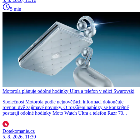
5. 8. 2026, 12:16
5 min
Motorola plánuje odolné hodinky Ultra a telefon v edici Swarovski
Společnost Motorola podle nejnovějších informací dokončuje
rovnou dvě zajímavé novinky. O rozšíření nabídky se konkrétně
postarají odolné hodinky Moto Watch Ultra a telefon Razr 70...
Dotekomanie.cz
5. 8. 2026, 11:39