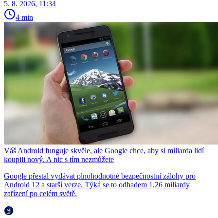
5. 8. 2026, 11:34
4 min
Váš Android funguje skvěle, ale Google chce, aby si miliarda lidí
koupili nový. A nic s tím nezmůžete
Google přestal vydávat plnohodnotné bezpečnostní zálohy pro
Android 12 a starší verze. Týká se to odhadem 1,26 miliardy
zařízení po celém světě.