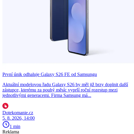
První únik odhaluje Galaxy S26 FE od Samsungu
Aktuální modelovou řadu Galaxy S26 by měl již brzy doplnit další
zástupce, kterému za pouhý měsíc vyprší roční rozestup mezi
jednotlivými generacemi. Firma Samsung má...
Dotekomanie.cz
5. 8. 2026, 14:00
1 min
Reklama