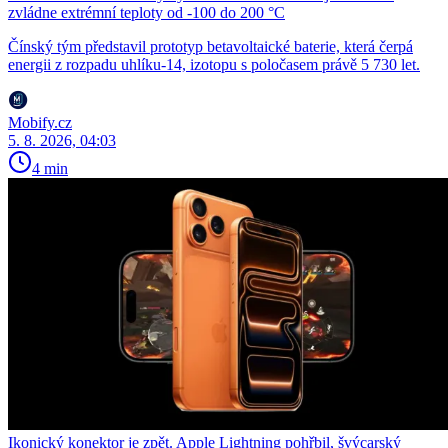
zvládne extrémní teploty od -100 do 200 °C
Čínský tým představil prototyp betavoltaické baterie, která čerpá
energii z rozpadu uhlíku-14, izotopu s poločasem právě 5 730 let.
Mobify.cz
5. 8. 2026, 04:03
4 min
Ikonický konektor je zpět. Apple Lightning pohřbil, švýcarský