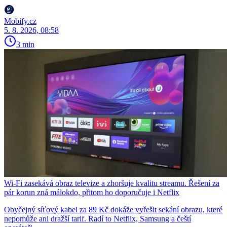
Mobify.cz
5. 8. 2026, 08:58
3 min
Wi-Fi zasekává obraz televize a zhoršuje kvalitu streamu. Řešení za
pár korun zná málokdo, přitom ho doporučuje i Netflix
Obyčejný síťový kabel za 89 Kč dokáže vyřešit sekání obrazu, které
nepomůže ani dražší tarif. Radí to Netflix, Samsung a čeští