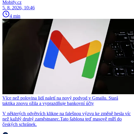
Mobify.cz
5. 8. 2026, 10:46
4 min
Více než polovina lidí naletí na nový podvod v Gmailu. Stará
taktika znovu ožila a vyprazdňuje bankovní účty
V některých odvětvích klikne na falešnou výzvu ke změně hesla víc
než každý druhý zaměstnanec.Tato šablona teď masově míří do
českých schránek.