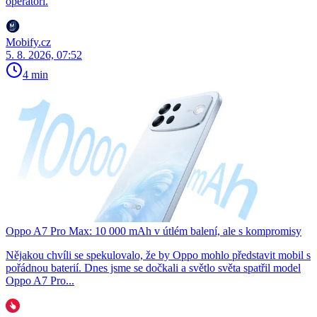
operátoři.
Mobify.cz
5. 8. 2026, 07:52
4 min
Oppo A7 Pro Max: 10 000 mAh v útlém balení, ale s kompromisy
Nějakou chvíli se spekulovalo, že by Oppo mohlo představit mobil s
pořádnou baterií. Dnes jsme se dočkali a světlo světa spatřil model
Oppo A7 Pro...