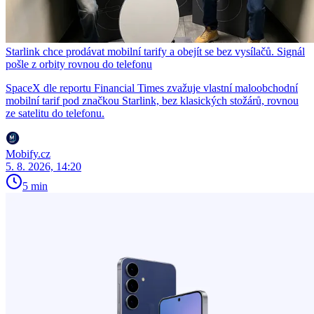
Starlink chce prodávat mobilní tarify a obejít se bez vysílačů. Signál
pošle z orbity rovnou do telefonu
SpaceX dle reportu Financial Times zvažuje vlastní maloobchodní
mobilní tarif pod značkou Starlink, bez klasických stožárů, rovnou
ze satelitu do telefonu.
Mobify.cz
5. 8. 2026, 14:20
5 min