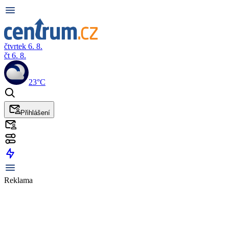
čtvrtek 6. 8.
čt 6. 8.
23°C
Přihlášení
Reklama