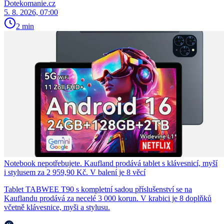
Dotekomanie.cz
5. 8. 2026, 07:00
2 min
Notebook nepotřebujete. Kaufland prodává tablet s klávesnicí, myší
i stylusem za 2 959,90 Kč. V balení je 8 věcí
Tablet TABWEE T90 s kompletní sadou příslušenství se na
Kauflandu prodává za necelé 3 000 korun. V krabici je 8 doplňků
včetně klávesnice, myši a stylusu.