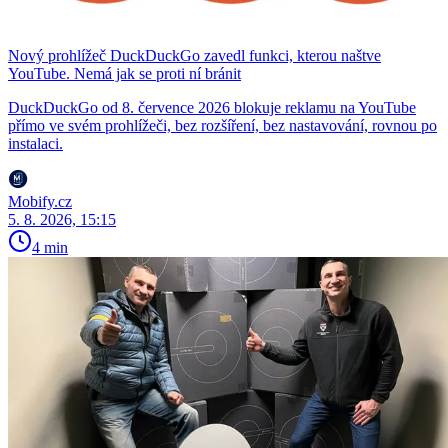
Nový prohlížeč DuckDuckGo zavedl funkci, kterou naštve
YouTube. Nemá jak se proti ní bránit
DuckDuckGo od 8. července 2026 blokuje reklamu na YouTube
přímo ve svém prohlížeči, bez rozšíření, bez nastavování, rovnou po
instalaci.
Mobify.cz
5. 8. 2026, 15:15
4 min