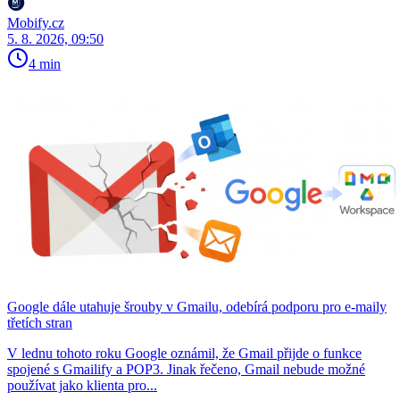
Mobify.cz
5. 8. 2026, 09:50
4 min
Google dále utahuje šrouby v Gmailu, odebírá podporu pro e-maily
třetích stran
V lednu tohoto roku Google oznámil, že Gmail přijde o funkce
spojené s Gmailify a POP3. Jinak řečeno, Gmail nebude možné
používat jako klienta pro...