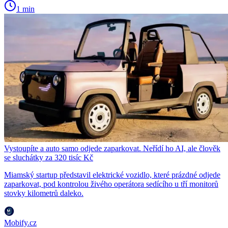
1 min
Vystoupíte a auto samo odjede zaparkovat. Neřídí ho AI, ale člověk
se sluchátky za 320 tisíc Kč
Miamský startup představil elektrické vozidlo, které prázdné odjede
zaparkovat, pod kontrolou živého operátora sedícího u tří monitorů
stovky kilometrů daleko.
Mobify.cz