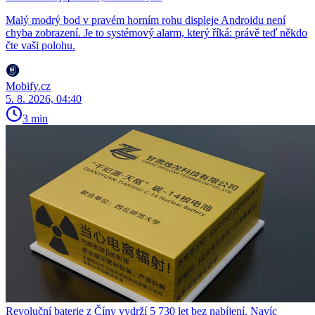
Malý modrý bod v pravém horním rohu displeje Androidu není
chyba zobrazení. Je to systémový alarm, který říká: právě teď někdo
čte vaši polohu.
Mobify.cz
5. 8. 2026, 04:40
3 min
Revoluční baterie z Číny vydrží 5 730 let bez nabíjení. Navíc