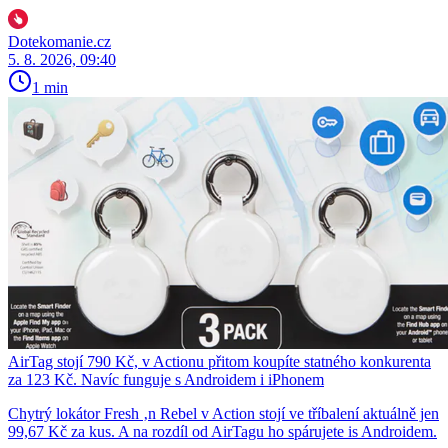
Dotekomanie.cz
5. 8. 2026, 09:40
1 min
AirTag stojí 790 Kč, v Actionu přitom koupíte statného konkurenta
za 123 Kč. Navíc funguje s Androidem i iPhonem
Chytrý lokátor Fresh ‚n Rebel v Action stojí ve tříbalení aktuálně jen
99,67 Kč za kus. A na rozdíl od AirTagu ho spárujete is Androidem.