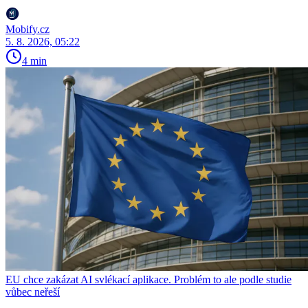
Mobify.cz
5. 8. 2026, 05:22
4 min
EU chce zakázat AI svlékací aplikace. Problém to ale podle studie
vůbec neřeší