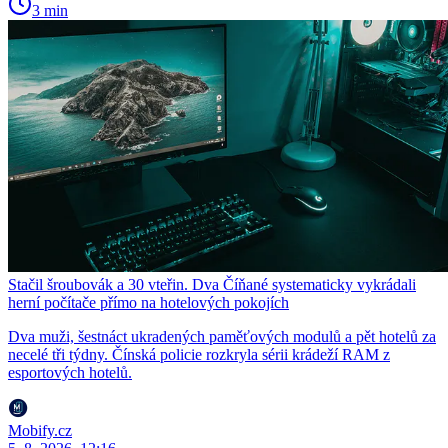
3 min
Stačil šroubovák a 30 vteřin. Dva Číňané systematicky vykrádali
herní počítače přímo na hotelových pokojích
Dva muži, šestnáct ukradených paměťových modulů a pět hotelů za
necelé tři týdny. Čínská policie rozkryla sérii krádeží RAM z
esportových hotelů.
Mobify.cz