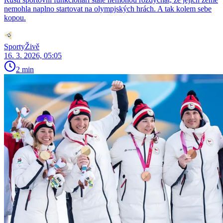
nemohla naplno startovat na olympjských hrách. A tak kolem sebe
kopou.
SportyŽivě
16. 3. 2026, 05:05
2 min