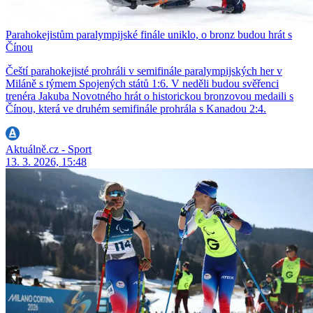
Parahokejistům paralympijské finále uniklo, o bronz budou hrát s
Čínou
Čeští parahokejisté prohráli v semifinále paralympijských her v
Miláně s týmem Spojených států 1:6. V neděli budou svěřenci
trenéra Jakuba Novotného hrát o historickou bronzovou medaili s
Čínou, která ve druhém semifinále prohrála s Kanadou 2:4.
Aktuálně.cz - Sport
13. 3. 2026, 15:48