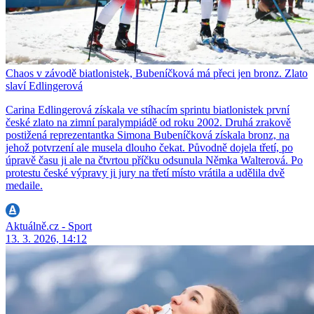
Chaos v závodě biatlonistek, Bubeníčková má přeci jen bronz. Zlato
slaví Edlingerová
Carina Edlingerová získala ve stíhacím sprintu biatlonistek první
české zlato na zimní paralympiádě od roku 2002. Druhá zrakově
postižená reprezentantka Simona Bubeníčková získala bronz, na
jehož potvrzení ale musela dlouho čekat. Původně dojela třetí, po
úpravě času ji ale na čtvrtou příčku odsunula Němka Walterová. Po
protestu české výpravy ji jury na třetí místo vrátila a udělila dvě
medaile.
Aktuálně.cz - Sport
13. 3. 2026, 14:12