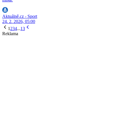
Aktuálně.cz - Sport
24. 2. 2026, 05:00
1
2
3
4
...
13
Reklama