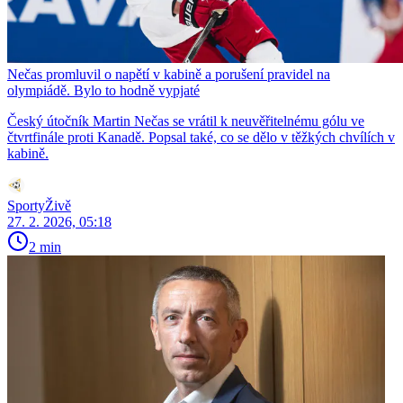
Nečas promluvil o napětí v kabině a porušení pravidel na
olympiádě. Bylo to hodně vypjaté
Český útočník Martin Nečas se vrátil k neuvěřitelnému gólu ve
čtvrtfinále proti Kanadě. Popsal také, co se dělo v těžkých chvílích v
kabině.
SportyŽivě
27. 2. 2026, 05:18
2 min