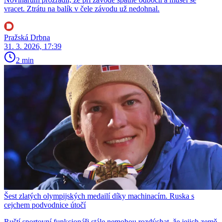
vracet. Ztrátu na balík v čele závodu už nedohnal.
Pražská Drbna
31. 3. 2026, 17:39
2 min
Šest zlatých olympijských medailí díky machinacím. Ruska s
cejchem podvodnice útočí
Ruští sportovní funkcionáři stále nemohou rozdýchat, že jejich země