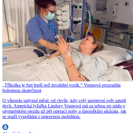
„Tříkolka je furt lepší než invalidní vozík.“ Vonnová prozradila
bolestnou skutečnost
O víkendu uplynul měsíc od chvíle, kdy celý sportovní svět zatajil
dech. Americká lyžařka Lindsey Vonnová má za sebou po pádu v
olympijském sjezdu už pět operací nohy a fanouškům ukázala, jak
se snaží vypořádat s omezenou mobilitou.