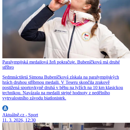
Paralympijská medailová žeň pokračuje. Bubeníčková má druhé
stříbro
Sedmnáctiletá Simona Bubeníčková získala na paralympijských
hrách druhou stříbrnou medaili. V Teseru skončila zrakově
postižená sportovkyně druhá v běhu na lyžích na 10 km klasickou
technikou. Navázala na medaili stejné hodnoty z nedělního
vytrvalostního závodu biatlonistek.
Aktuálně.cz - Sport
11. 3. 2026, 12:30