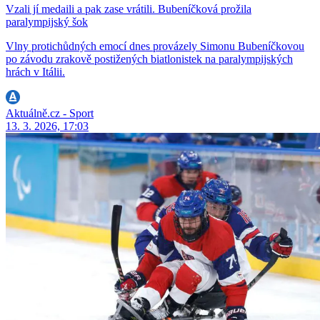
Vzali jí medaili a pak zase vrátili. Bubeníčková prožila
paralympijský šok
Vlny protichůdných emocí dnes provázely Simonu Bubeníčkovou
po závodu zrakově postižených biatlonistek na paralympijských
hrách v Itálii.
Aktuálně.cz - Sport
13. 3. 2026, 17:03