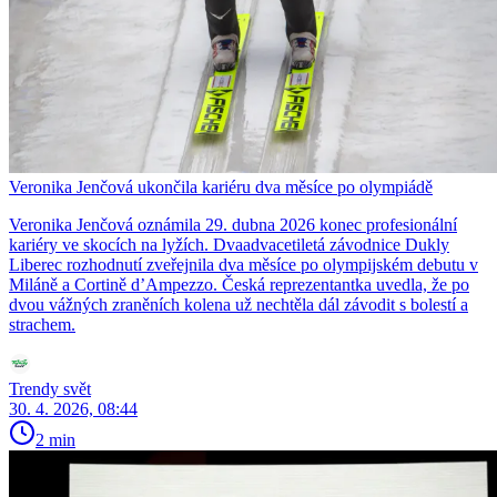
Veronika Jenčová ukončila kariéru dva měsíce po olympiádě
Veronika Jenčová oznámila 29. dubna 2026 konec profesionální
kariéry ve skocích na lyžích. Dvaadvacetiletá závodnice Dukly
Liberec rozhodnutí zveřejnila dva měsíce po olympijském debutu v
Miláně a Cortině d’Ampezzo. Česká reprezentantka uvedla, že po
dvou vážných zraněních kolena už nechtěla dál závodit s bolestí a
strachem.
Trendy svět
30. 4. 2026, 08:44
2 min