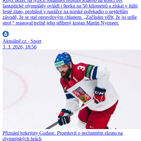
Když běžec na lyžích Johannes Hösflot Klaebo na konci své
fantastické olympiády ovládl i štreku na 50 kilometrů a získal v Itálii
šesté zlato, prohlásil v narážce na norské pořekadlo o nejdelším
závodě, že se stal opravdovým chlapem. „Začínám věřit, že jsi spíše
stroj,“ reagoval trefně jeho stříbrný krajan Martin Nyenget.
Aktuálně.cz - Sport
3. 3. 2026, 18:56
Přiznání hokejisty Gudase. Promluvil o nechutném zkratu na
olympijských hrách