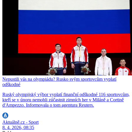
Nepustili vás na olympiádu? Rusko svým sportovcům vyplatí
odškodné
Ruský olympijský výbor vyplatí finanční odškodné 116 sportovcům,
kteří se v únoru nemohli zúčastnit zimních her v Miláně a Cortině
d'Ampezzo. Informovala o tom agentura Reuters.
Aktuálně.cz - Sport
8. 4. 2026, 08:35