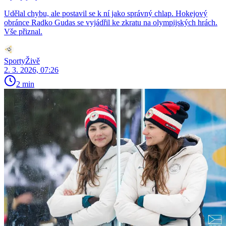
Udělal chybu, ale postavil se k ní jako správný chlap. Hokejový
obránce Radko Gudas se vyjádřil ke zkratu na olympijských hrách.
Vše přiznal.
SportyŽivě
2. 3. 2026, 07:26
2 min