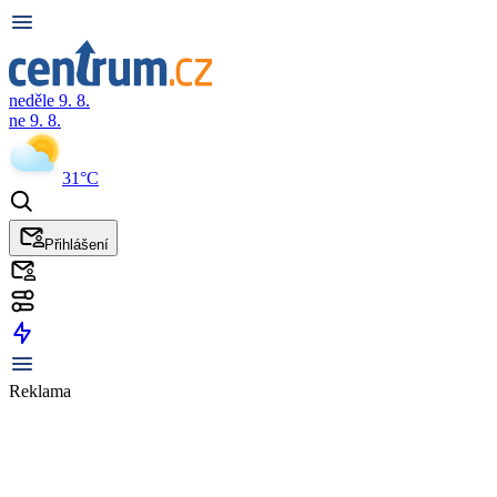
neděle 9. 8.
ne 9. 8.
31°C
Přihlášení
Reklama