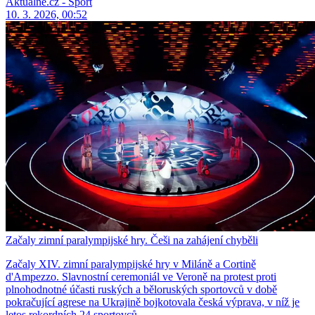
Aktuálně.cz - Sport
10. 3. 2026, 00:52
Začaly zimní paralympijské hry. Češi na zahájení chyběli
Začaly XIV. zimní paralympijské hry v Miláně a Cortině
d'Ampezzo. Slavnostní ceremoniál ve Veroně na protest proti
plnohodnotné účasti ruských a běloruských sportovců v době
pokračující agrese na Ukrajině bojkotovala česká výprava, v níž je
letos rekordních 24 sportovců.