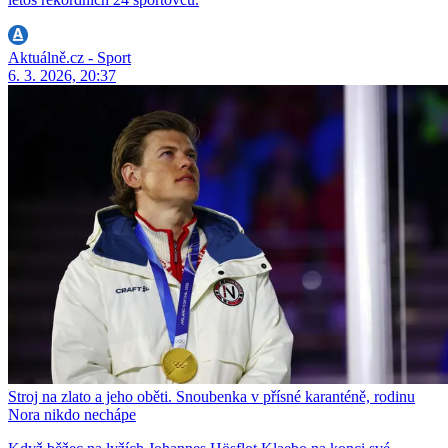
Aktuálně.cz - Sport
6. 3. 2026, 20:37
Stroj na zlato a jeho oběti. Snoubenka v přísné karanténě, rodinu
Nora nikdo nechápe