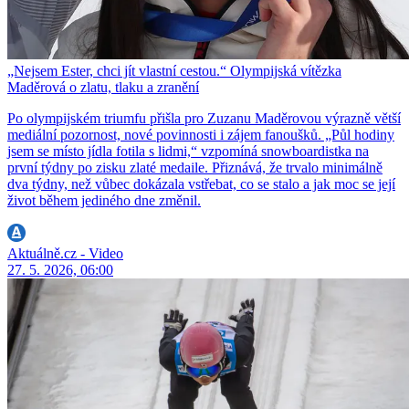
„Nejsem Ester, chci jít vlastní cestou.“ Olympijská vítězka
Maděrová o zlatu, tlaku a zranění
Po olympijském triumfu přišla pro Zuzanu Maděrovou výrazně větší
mediální pozornost, nové povinnosti i zájem fanoušků. „Půl hodiny
jsem se místo jídla fotila s lidmi,“ vzpomíná snowboardistka na
první týdny po zisku zlaté medaile. Přiznává, že trvalo minimálně
dva týdny, než vůbec dokázala vstřebat, co se stalo a jak moc se její
život během jediného dne změnil.
Aktuálně.cz - Video
27. 5. 2026, 06:00