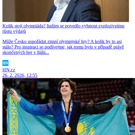
Kolik stojí olympiáda? Italům se povedlo vyhnout explozivnímu
růstu výdajů
Může Česko uspořádat zimní olympijské hry? A kolik by to asi
stálo? Pro inspiraci se podívejme, jak tomu bylo v případě právě
skončených her v Itálii...
HN.cz
26. 2. 2026, 12:55