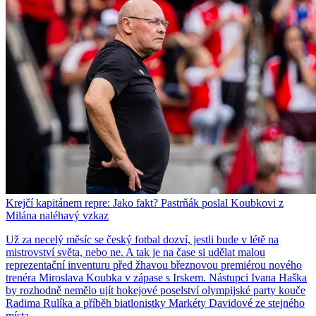
Krejčí kapitánem repre: Jako fakt? Pastrňák poslal Koubkovi z
Milána naléhavý vzkaz
Už za necelý měsíc se český fotbal dozví, jestli bude v létě na
mistrovství světa, nebo ne. A tak je na čase si udělat malou
reprezentační inventuru před žhavou březnovou premiérou nového
trenéra Miroslava Koubka v zápase s Irskem. Nástupci Ivana Haška
by rozhodně nemělo ujít hokejové poselství olympijské party kouče
Radima Rulíka a příběh biatlonistky Markéty Davidové ze stejného
místa.