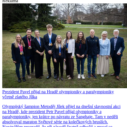
Reklama
Prezident Pavel přijal na Hradě olympioniky a paralympioniky
včetně zlatého Jílka
Olympijský šampion Metoděj Jílek přijel na dnešní slavnostní akci
na Hradě, kde prezident Petr Pavel přijal olympioniky a
paralympioniky, jen krátce po návratu ze Šanghaje. Tam v neděli
absolvoval maraton Světové série na kolečkových bruslích.
Novinářům prozradil, že při závodě špatně odbočil a musel se