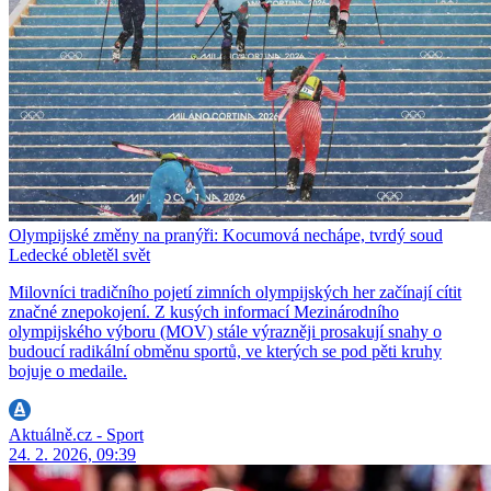
Olympijské změny na pranýři: Kocumová nechápe, tvrdý soud
Ledecké obletěl svět
Milovníci tradičního pojetí zimních olympijských her začínají cítit
značné znepokojení. Z kusých informací Mezinárodního
olympijského výboru (MOV) stále výrazněji prosakují snahy o
budoucí radikální obměnu sportů, ve kterých se pod pěti kruhy
bojuje o medaile.
Aktuálně.cz - Sport
24. 2. 2026, 09:39