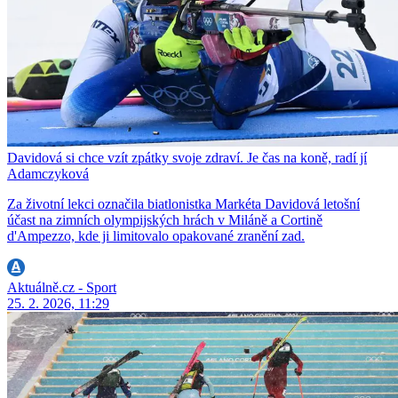
Davidová si chce vzít zpátky svoje zdraví. Je čas na koně, radí jí
Adamczyková
Za životní lekci označila biatlonistka Markéta Davidová letošní
účast na zimních olympijských hrách v Miláně a Cortině
d'Ampezzo, kde ji limitovalo opakované zranění zad.
Aktuálně.cz - Sport
25. 2. 2026, 11:29