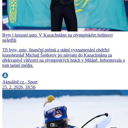
Byty i luxusní auto. V Kazachstánu na olympijském hrdinovi
nešetřili
Tři byty, auto, finanční prémii a státní vyznamenání obdržel
krasobruslař Michail Šajdorov po návratu do Kazachstánu za
překvapivé vítězství na olympijských hrách v Miláně. Informovala o
tom tamní média.
Aktuálně.cz - Sport
25. 2. 2026, 18:56