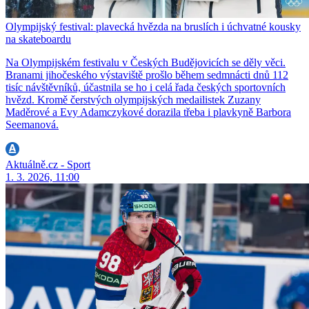
Olympijský festival: plavecká hvězda na bruslích i úchvatné kousky
na skateboardu
Na Olympijském festivalu v Českých Budějovicích se děly věci.
Branami jihočeského výstaviště prošlo během sedmnácti dnů 112
tisíc návštěvníků, účastnila se ho i celá řada českých sportovních
hvězd. Kromě čerstvých olympijských medailistek Zuzany
Maděrové a Evy Adamczykové dorazila třeba i plavkyně Barbora
Seemanová.
Aktuálně.cz - Sport
1. 3. 2026, 11:00