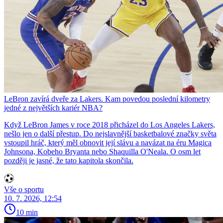
LeBron zavírá dveře za Lakers. Kam povedou poslední kilometry
jedné z největších kariér NBA?
Když LeBron James v roce 2018 přicházel do Los Angeles Lakers,
nešlo jen o další přestup. Do nejslavnější basketbalové značky světa
vstoupil hráč, který měl obnovit její slávu a navázat na éru Magica
Johnsona, Kobeho Bryanta nebo Shaquilla O'Neala. O osm let
později je jasné, že tato kapitola skončila.
Vše o sportu
10. 7. 2026, 12:54
10 min