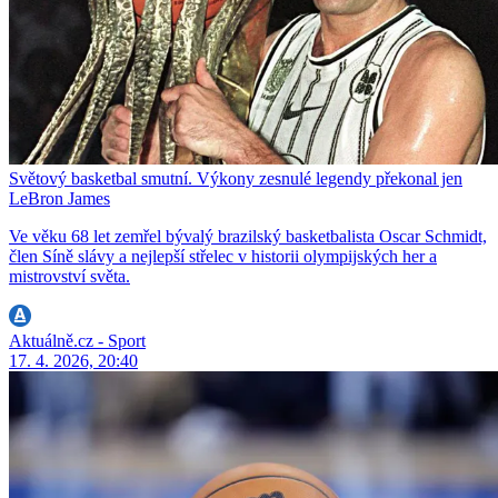
Světový basketbal smutní. Výkony zesnulé legendy překonal jen
LeBron James
Ve věku 68 let zemřel bývalý brazilský basketbalista Oscar Schmidt,
člen Síně slávy a nejlepší střelec v historii olympijských her a
mistrovství světa.
Aktuálně.cz - Sport
17. 4. 2026, 20:40