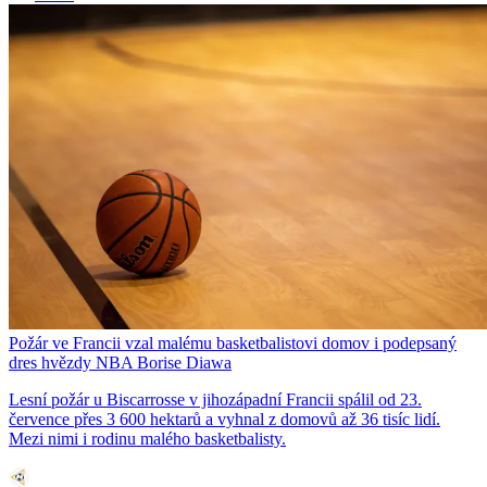
Požár ve Francii vzal malému basketbalistovi domov i podepsaný
dres hvězdy NBA Borise Diawa
Lesní požár u Biscarrosse v jihozápadní Francii spálil od 23.
července přes 3 600 hektarů a vyhnal z domovů až 36 tisíc lidí.
Mezi nimi i rodinu malého basketbalisty.