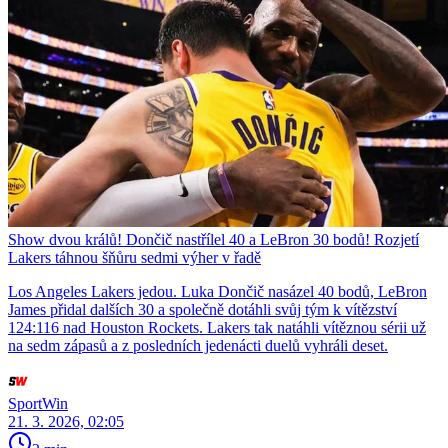
Show dvou králů! Dončič nastřílel 40 a LeBron 30 bodů! Rozjetí
Lakers táhnou šňůru sedmi výher v řadě
Los Angeles Lakers jedou. Luka Dončič nasázel 40 bodů, LeBron
James přidal dalších 30 a společně dotáhli svůj tým k vítězství
124:116 nad Houston Rockets. Lakers tak natáhli vítěznou sérii už
na sedm zápasů a z posledních jedenácti duelů vyhráli deset.
SportWin
21. 3. 2026, 02:05