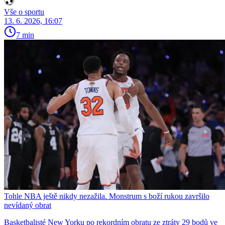
Vše o sportu
13. 6. 2026, 16:07
7 min
Tohle NBA ještě nikdy nezažila. Monstrum s boží rukou završilo
nevídaný obrat
Basketbalisté New Yorku po rekordním obratu ze ztráty 29 bodů ve