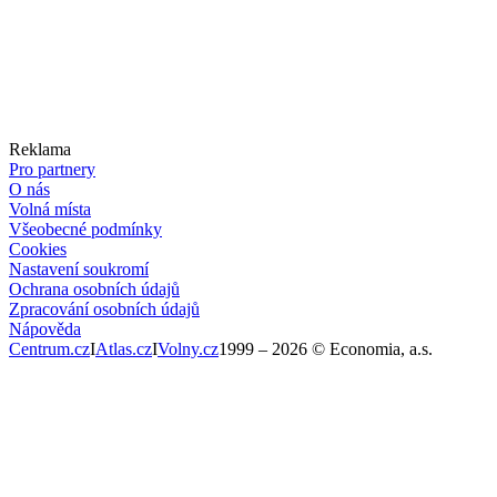
Reklama
Pro partnery
O nás
Volná místa
Všeobecné podmínky
Cookies
Nastavení soukromí
Ochrana osobních údajů
Zpracování osobních údajů
Nápověda
Centrum.cz
I
Atlas.cz
I
Volny.cz
1999 –
2026
© Economia, a.s.