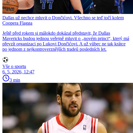
Dallas už nechce mluvit o Dončićovi. Všechno se teď točí kolem
Coopera Flagga
Ještě před rokem si málokdo dokázal představit, že Dallas
Mavericks budou jednou veřejně mluvit o „novém princi“, který má
převzít organizaci po Lukovi Dončićovi. A už vůbec ne tak krátce
po jednom z nejkontroverznějších tradeů posledních let.
Vše o sportu
6. 5. 2026, 12:47
3 min