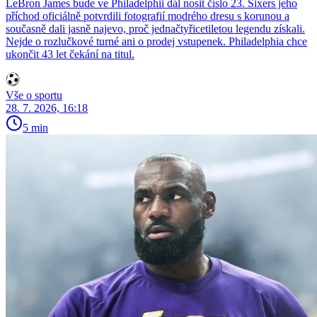
LeBron James bude ve Philadelphii dál nosit číslo 23. Sixers jeho
příchod oficiálně potvrdili fotografií modrého dresu s korunou a
současně dali jasně najevo, proč jednačtyřicetiletou legendu získali.
Nejde o rozlučkové turné ani o prodej vstupenek. Philadelphia chce
ukončit 43 let čekání na titul.
Vše o sportu
28. 7. 2026, 16:18
5 min