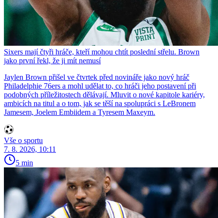
Sixers mají čtyři hráče, kteří mohou chtít poslední střelu. Brown
jako první řekl, že ji mít nemusí
Jaylen Brown přišel ve čtvrtek před novináře jako nový hráč
Philadelphie 76ers a mohl udělat to, co hráči jeho postavení při
podobných příležitostech dělávají. Mluvit o nové kapitole kariéry,
ambicích na titul a o tom, jak se těší na spolupráci s LeBronem
Jamesem, Joelem Embiidem a Tyresem Maxeym.
Vše o sportu
7. 8. 2026, 10:11
5 min