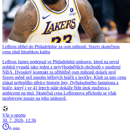
LeBron přišel do Philadelphie za osm milionů. Sixers skutečnou
cenu platí hloubkou kádru
LeBron James podepsal ve Philadelphii smlouvu, která na první
pohled vypadá jako jeden z nejvýhodnějších obchodů v moderní
NBA. Dvouletý kontrakt za přibližně osm milionů dolarů stojí
Sixers méně než mnoho běžných hráčů z lavičky. Klub za tuto cenu
získal nejlepšího střelce historie ligy, čtyřnásobného šampiona a
hráče, který i ve 41 letech stále dokáže řídit útok mužstva s
ambicemi na titul. Skutečná cena LeBronova příchodu se však
neobjevuje pouze na jeho smlouvě.
Vše o sportu
30. 7. 2026, 12:36
6 min