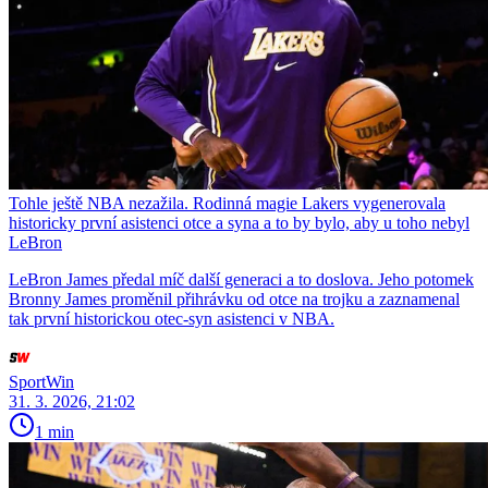
Tohle ještě NBA nezažila. Rodinná magie Lakers vygenerovala
historicky první asistenci otce a syna a to by bylo, aby u toho nebyl
LeBron
LeBron James předal míč další generaci a to doslova. Jeho potomek
Bronny James proměnil přihrávku od otce na trojku a zaznamenal
tak první historickou otec-syn asistenci v NBA.
SportWin
31. 3. 2026, 21:02
1 min