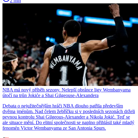
2 min
NBA má nový příběh sezony. Nelepší obránce ligy Wembanyama
útočí na trůn Jokiće a Shai Gilgeouse-Alexandera
Debata o nejužitečnějším hráči NBA dlouho patřila především
dvěma jménům. Nad čelem žebříčku si v posledních sezonách drželi
pevnou kontrolu Shai Gilgeous-Alexander a Nikola Jokić. Teď se
ale situace mění. Do elitní společnosti se naplno přihlásil také mladý
fenomén Victor Wembanyama ze San Antonia Spurs.