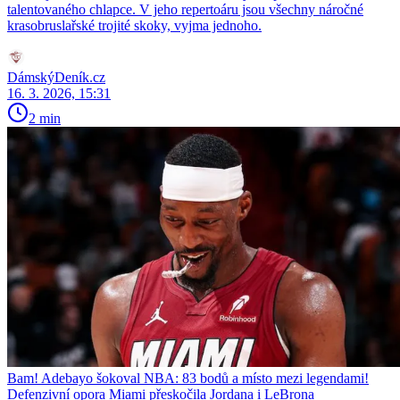
talentovaného chlapce. V jeho repertoáru jsou všechny náročné
krasobruslařské trojité skoky, vyjma jednoho.
DámskýDeník.cz
16. 3. 2026, 15:31
2 min
Bam! Adebayo šokoval NBA: 83 bodů a místo mezi legendami!
Defenzivní opora Miami přeskočila Jordana i LeBrona