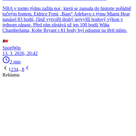
NBA v tomto týdnu zažila noc, která se zapsala do historie pořádně
tučným fontem. Eldrice Femi „Bam“ Adebayo z týmu Miami Heat
nasázel 83 bodů, čímž vytvořil druhý nejvyšší bodový výkon v
jednom zápase. Před ním zůstává už jen 100 bodů Wilta
Chamberlaina, Kobe Bryant s 81 body byl odsunut na třetí místo.
SportWin
13. 3. 2026, 20:42
2 min
1
2
3
4
...
8
Reklama