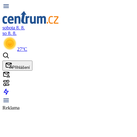
sobota 8. 8.
so 8. 8.
27°C
Přihlášení
Reklama