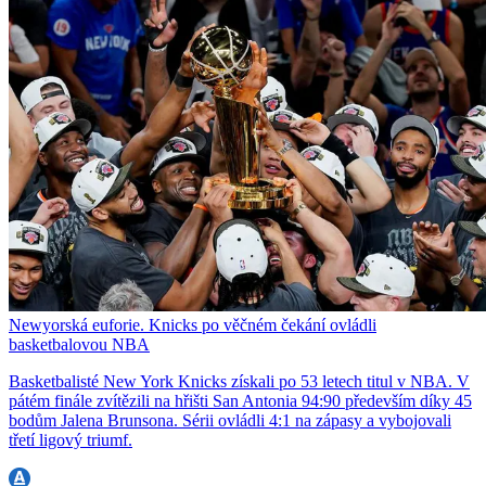
Newyorská euforie. Knicks po věčném čekání ovládli
basketbalovou NBA
Basketbalisté New York Knicks získali po 53 letech titul v NBA. V
pátém finále zvítězili na hřišti San Antonia 94:90 především díky 45
bodům Jalena Brunsona. Sérii ovládli 4:1 na zápasy a vybojovali
třetí ligový triumf.