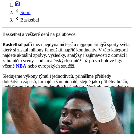
Sport
Basketbal
Basketbal a veškeré dění na palubovce
Basketbal
patří mezi nejdynamičtější a nejpopulárnější sporty světa,
který si získal miliony fanoušků napříč kontinenty. V této kategorii
najdete aktuální zprávy, výsledky, analýzy i zajímavosti z domácí i
zahraniční scény – od amatérských soutěží až po vrcholové ligy
včetně
NBA
nebo evropských soutěží.
Sledujeme výkony týmů i jednotlivců, přinášíme přehledy
důležitých zápasů, turnajů a šampionátů, stejně jako příběhy hráčů,
kteří formují podobu moderního basketbalu. Nechybí ani pohledy na
taktiku, trendy ve hře a vývoj tohoto sportu, který se neustále
posouvá vpřed. Kategorie basketbal tak nabízí ucelený přehled pro
všechny, kteří chtějí být v obraze – ať už fandí lokálním týmům,
nebo sledují světovou špičku.