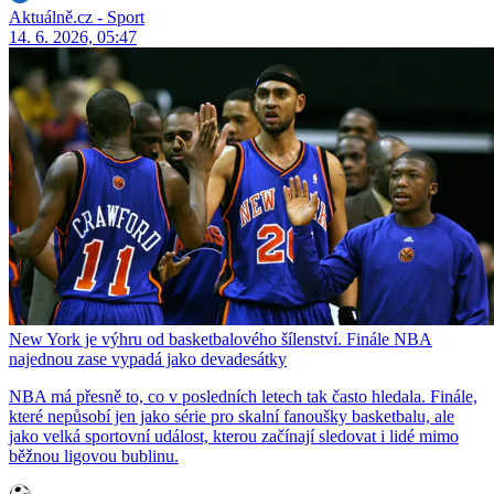
Aktuálně.cz - Sport
14. 6. 2026, 05:47
New York je výhru od basketbalového šílenství. Finále NBA
najednou zase vypadá jako devadesátky
NBA má přesně to, co v posledních letech tak často hledala. Finále,
které nepůsobí jen jako série pro skalní fanoušky basketbalu, ale
jako velká sportovní událost, kterou začínají sledovat i lidé mimo
běžnou ligovou bublinu.