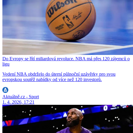
Do Evropy se řítí miliardová revoluce. NBA má přes 120 zájemců o
ligu
Vedení NBA obdrželo do úterní půlnoční uzávěrky pro svou
evropskou soutěž nabídky od více než 120 investorů.
Aktuálně.cz - Sport
1. 4. 2026, 17:21