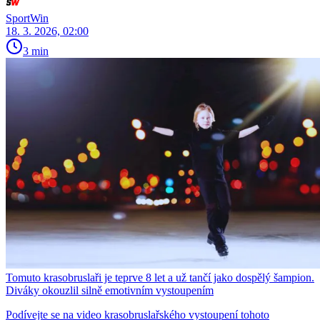
SportWin
18. 3. 2026, 02:00
3 min
Tomuto krasobruslaři je teprve 8 let a už tančí jako dospělý šampion.
Diváky okouzlil silně emotivním vystoupením
Podívejte se na video krasobruslařského vystoupení tohoto