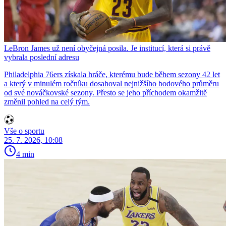
LeBron James už není obyčejná posila. Je institucí, která si právě
vybrala poslední adresu
Philadelphia 76ers získala hráče, kterému bude během sezony 42 let
a který v minulém ročníku dosahoval nejnižšího bodového průměru
od své nováčkovské sezony. Přesto se jeho příchodem okamžitě
změnil pohled na celý tým.
Vše o sportu
25. 7. 2026, 10:08
4 min