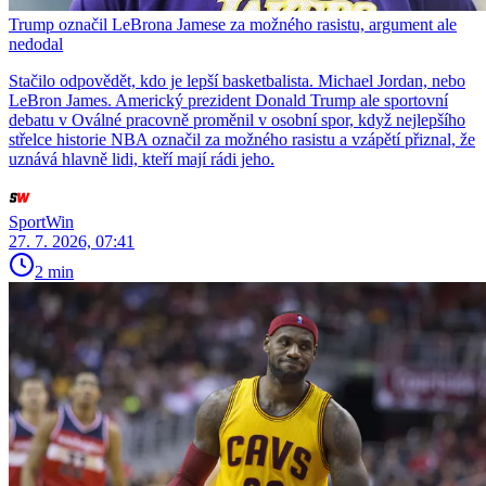
Trump označil LeBrona Jamese za možného rasistu, argument ale
nedodal
Stačilo odpovědět, kdo je lepší basketbalista. Michael Jordan, nebo
LeBron James. Americký prezident Donald Trump ale sportovní
debatu v Oválné pracovně proměnil v osobní spor, když nejlepšího
střelce historie NBA označil za možného rasistu a vzápětí přiznal, že
uznává hlavně lidi, kteří mají rádi jeho.
SportWin
27. 7. 2026, 07:41
2 min