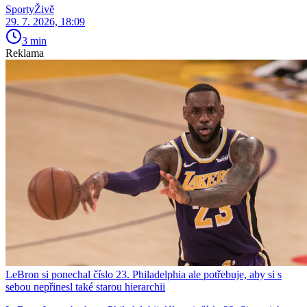
SportyŽivě
29. 7. 2026, 18:09
3 min
Reklama
LeBron si ponechal číslo 23. Philadelphia ale potřebuje, aby si s
sebou nepřinesl také starou hierarchii