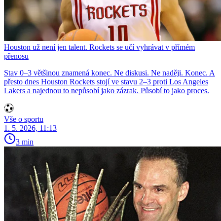
Houston už není jen talent. Rockets se učí vyhrávat v přímém
přenosu
Stav 0–3 většinou znamená konec. Ne diskusi. Ne naději. Konec. A
přesto dnes Houston Rockets stojí ve stavu 2–3 proti Los Angeles
Lakers a najednou to nepůsobí jako zázrak. Působí to jako proces.
Vše o sportu
1. 5. 2026, 11:13
3 min