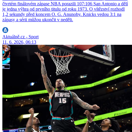
čtvrtém finálovém zápase NBA porazili 107:106 San Antonio a dělí
je jedna výhra od prvního titulu od roku 1973. O vítězství rozhodl
1,2 sekundy před koncem O. G. Anunoby. Knicks vedou 3:1 na
zápasy a sérii můžou ukončit v neděli.
Aktuálně.cz - Sport
11. 6. 2026, 06:13