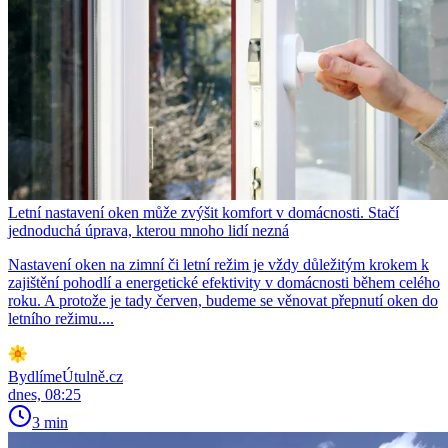
Letní nastavení oken může zvýšit komfort v domácnosti. Stačí
jednoduchá úprava, kterou mnoho lidí nezná
Nastavení oken na zimní či letní režim je vždy důležitým krokem k
zajištění pohodlí a energetické efektivity v domácnosti během celého
roku. A protože je tady červen, budeme se věnovat přepnutí oken do
letního režimu....
BydlímeÚtulně.cz
dnes, 08:25
3 min