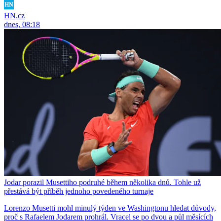
HN.cz
dnes, 08:18
Jodar porazil Musettiho podruhé během několika dnů. Tohle už
přestává být příběh jednoho povedeného turnaje
Lorenzo Musetti mohl minulý týden ve Washingtonu hledat důvody,
proč s Rafaelem Jodarem prohrál. Vracel se po dvou a půl měsících