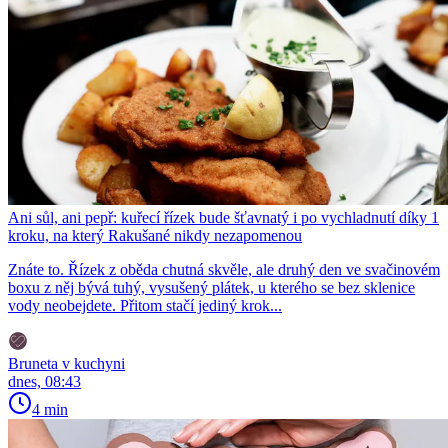
Ani sůl, ani pepř: kuřecí řízek bude šťavnatý i po vychladnutí díky 1
kroku, na který Rakušané nikdy nezapomenou
Znáte to. Řízek z oběda chutná skvěle, ale druhý den ve svačinovém
boxu z něj bývá tuhý, vysušený plátek, u kterého se bez sklenice
vody neobejdete. Přitom stačí jediný krok...
Bruneta v kuchyni
dnes, 08:43
4 min