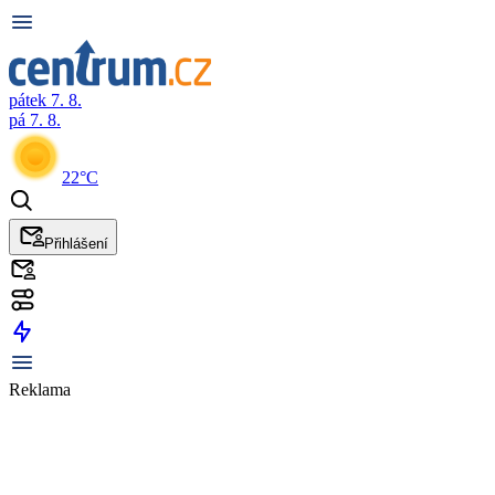
pátek 7. 8.
pá 7. 8.
22°C
Přihlášení
Reklama