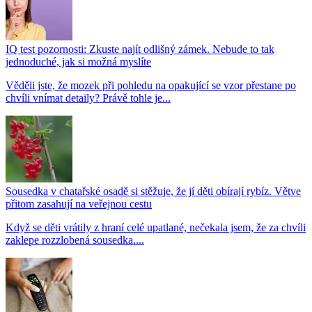
IQ test pozornosti: Zkuste najít odlišný zámek. Nebude to tak
jednoduché, jak si možná myslíte
Věděli jste, že mozek při pohledu na opakující se vzor přestane po
chvíli vnímat detaily? Právě tohle je...
Sousedka v chatařské osadě si stěžuje, že jí děti obírají rybíz. Větve
přitom zasahují na veřejnou cestu
Když se děti vrátily z hraní celé upatlané, nečekala jsem, že za chvíli
zaklepe rozzlobená sousedka....