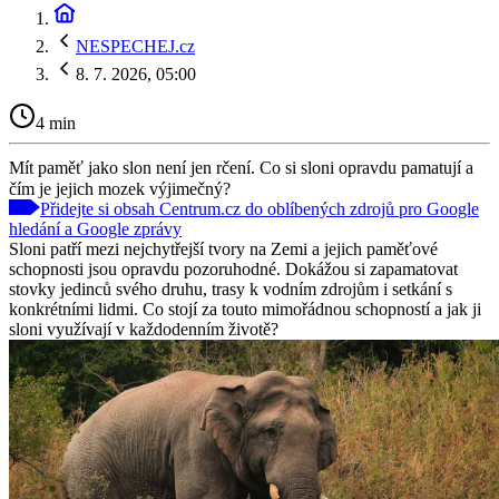
NESPECHEJ.cz
8. 7. 2026, 05:00
4 min
Mít paměť jako slon není jen rčení. Co si sloni opravdu pamatují a
čím je jejich mozek výjimečný?
Přidejte si obsah Centrum.cz do oblíbených zdrojů pro Google
hledání a Google zprávy
Sloni patří mezi nejchytřejší tvory na Zemi a jejich paměťové
schopnosti jsou opravdu pozoruhodné. Dokážou si zapamatovat
stovky jedinců svého druhu, trasy k vodním zdrojům i setkání s
konkrétními lidmi. Co stojí za touto mimořádnou schopností a jak ji
sloni využívají v každodenním životě?