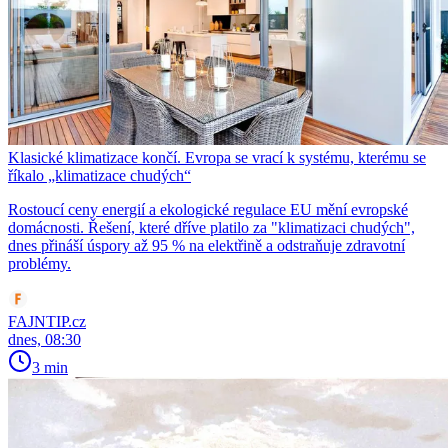
Klasické klimatizace končí. Evropa se vrací k systému, kterému se
říkalo „klimatizace chudých“
Rostoucí ceny energií a ekologické regulace EU mění evropské
domácnosti. Řešení, které dříve platilo za "klimatizaci chudých",
dnes přináší úspory až 95 % na elektřině a odstraňuje zdravotní
problémy.
FAJNTIP.cz
dnes, 08:30
3 min