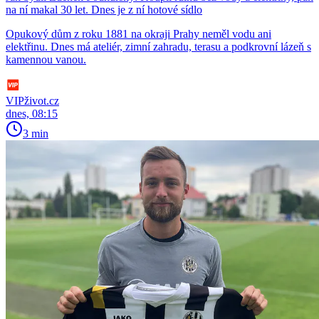
na ní makal 30 let. Dnes je z ní hotové sídlo
Opukový dům z roku 1881 na okraji Prahy neměl vodu ani
elektřinu. Dnes má ateliér, zimní zahradu, terasu a podkrovní lázeň s
kamennou vanou.
VIPživot.cz
dnes, 08:15
3 min