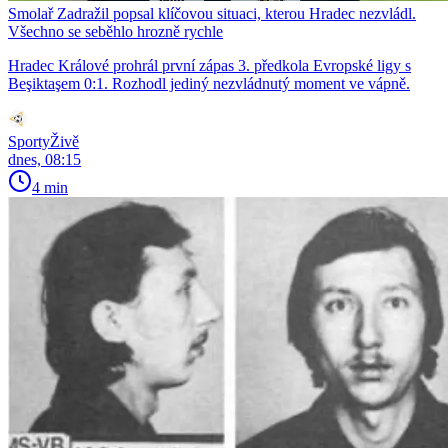
Smolař Zadražil popsal klíčovou situaci, kterou Hradec nezvládl.
Všechno se seběhlo hrozně rychle
Hradec Králové prohrál první zápas 3. předkola Evropské ligy s
Beşiktaşem 0:1. Rozhodl jediný nezvládnutý moment ve vápně.
SportyŽivě
dnes, 08:15
4 min