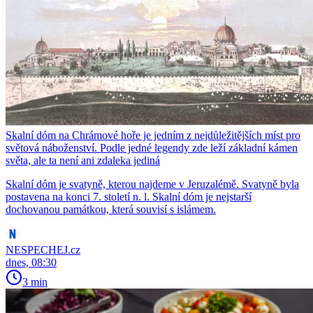
Skalní dóm na Chrámové hoře je jedním z nejdůležitějších míst pro
světová náboženství. Podle jedné legendy zde leží základní kámen
světa, ale ta není ani zdaleka jediná
Skalní dóm je svatyně, kterou najdeme v Jeruzalémě. Svatyně byla
postavena na konci 7. století n. l. Skalní dóm je nejstarší
dochovanou památkou, která souvisí s islámem.
NESPECHEJ.cz
dnes, 08:30
3 min