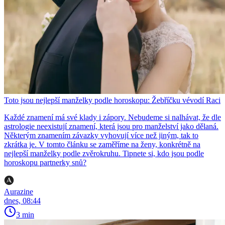
Toto jsou nejlepší manželky podle horoskopu: Žebříčku vévodí Raci
Každé znamení má své klady i zápory. Nebudeme si nalhávat, že dle
astrologie neexistují znamení, která jsou pro manželství jako dělaná.
Některým znamením závazky vyhovují více než jiným, tak to
zkrátka je. V tomto článku se zaměříme na ženy, konkrétně na
nejlepší manželky podle zvěrokruhu. Tipnete si, kdo jsou podle
horoskopu partnerky snů?
Aurazine
dnes, 08:44
3 min