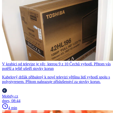
V krabici od televize je věc, kterou 9 z 10 Čechů vyhodí. Přitom vás
potěší a ještě ušetří stovky korun
Kabelový držák přibalený k nové televizi většina lidí vyhodí spolu s
polystyrenem. Přitom nahrazuje příslušenství za stovky korun.
Mobify.cz
dnes, 08:44
4 min