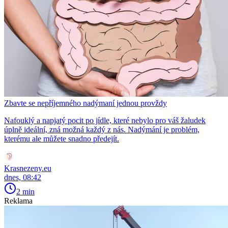
Zbavte se nepříjemného nadýmaní jednou provždy
Nafouklý a napjatý pocit po jídle, které nebylo pro váš žaludek
úplně ideální, zná možná každý z nás. Nadýmání je problém,
kterému ale můžete snadno předejít.
Krasnezeny.eu
dnes, 08:42
2 min
Reklama