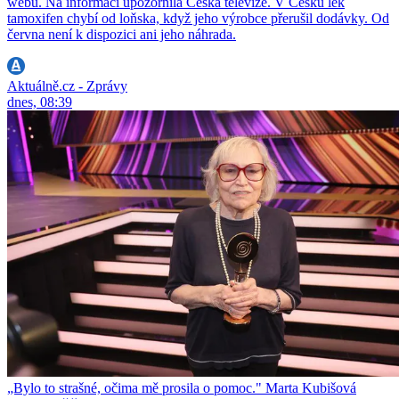
webu. Na informaci upozornila Česká televize. V Česku lék
tamoxifen chybí od loňska, když jeho výrobce přerušil dodávky. Od
června není k dispozici ani jeho náhrada.
Aktuálně.cz - Zprávy
dnes, 08:39
„Bylo to strašné, očima mě prosila o pomoc." Marta Kubišová