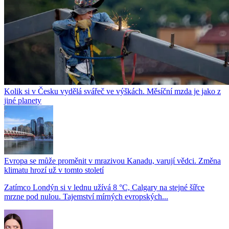
Kolik si v Česku vydělá svářeč ve výškách. Měsíční mzda je jako z
jiné planety
Evropa se může proměnit v mrazivou Kanadu, varují vědci. Změna
klimatu hrozí už v tomto století
Zatímco Londýn si v lednu užívá 8 °C, Calgary na stejné šířce
mrzne pod nulou. Tajemství mírných evropských...