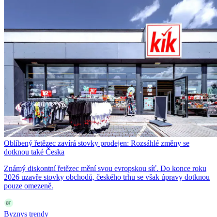
Oblíbený řetězec zavírá stovky prodejen: Rozsáhlé změny se
dotknou také Česka
Známý diskontní řetězec mění svou evropskou síť. Do konce roku
2026 uzavře stovky obchodů, českého trhu se však úpravy dotknou
pouze omezeně.
Byznys trendy