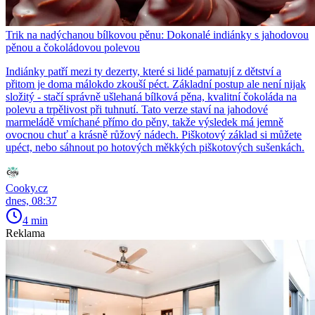
Trik na nadýchanou bílkovou pěnu: Dokonalé indiánky s jahodovou
pěnou a čokoládovou polevou
Indiánky patří mezi ty dezerty, které si lidé pamatují z dětství a
přitom je doma málokdo zkouší péct. Základní postup ale není nijak
složitý - stačí správně ušlehaná bílková pěna, kvalitní čokoláda na
polevu a trpělivost při tuhnutí. Tato verze staví na jahodové
marmeládě vmíchané přímo do pěny, takže výsledek má jemně
ovocnou chuť a krásně růžový nádech. Piškotový základ si můžete
upéct, nebo sáhnout po hotových měkkých piškotových sušenkách.
Cooky.cz
dnes, 08:37
4 min
Reklama