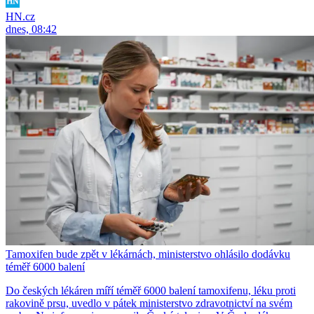
HN.cz
dnes, 08:42
Tamoxifen bude zpět v lékárnách, ministerstvo ohlásilo dodávku
téměř 6000 balení
Do českých lékáren míří téměř 6000 balení tamoxifenu, léku proti
rakovině prsu, uvedlo v pátek ministerstvo zdravotnictví na svém