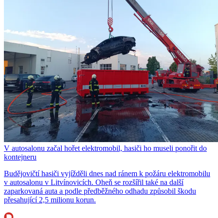
V autosalonu začal hořet elektromobil, hasiči ho museli ponořit do
kontejneru
Budějovičtí hasiči vyjížděli dnes nad ránem k požáru elektromobilu
v autosalonu v Litvínovicích. Oheň se rozšířil také na další
zaparkovaná auta a podle předběžného odhadu způsobil škodu
přesahující 2,5 milionu korun.