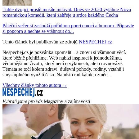
Tuhle dvojici prostě musíte milovat. Dnes ve 20:20 vytáhne Nova
romantickou komedii, která zahřeje u srdce každého Čecha
Páteční večer si zaslouží pořádnou porci emocí a humoru. Připravte
si popcorn a nechte se vtáhnout do...
Tento článek byl publikován ze zdrojů
NESPECHEJ.cz
Nespechej.cz je pozvánka zpomalit – a znovu si všimnout věcí,
které běžně přehlížíme. Web nabízí inspiraci k jednoduššímu,
vědomějšímu životu, který není o výkonech, ale o rovnováze.
Témata se točí kolem zdraví, duševní pohody, rodiny, vztahů i
smysluplného využití času. Namísto radikálních změn...
Všechny články tohoto autora →
Vybrali jsme pro vás
Magazíny a zajímavosti