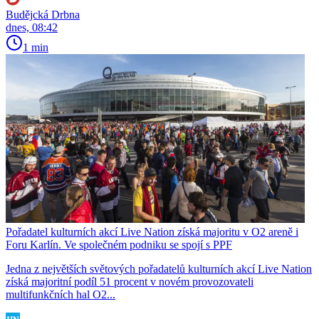
Budějcká Drbna
dnes, 08:42
1 min
Pořadatel kulturních akcí Live Nation získá majoritu v O2 areně i
Foru Karlín. Ve společném podniku se spojí s PPF
Jedna z největších světových pořadatelů kulturních akcí Live Nation
získá majoritní podíl 51 procent v novém provozovateli
multifunkčních hal O2...