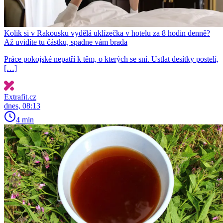
Kolik si v Rakousku vydělá uklízečka v hotelu za 8 hodin denně?
Až uvidíte tu částku, spadne vám brada
Práce pokojské nepatří k těm, o kterých se sní. Ustlat desítky postelí,
[…]
Extrafit.cz
dnes, 08:13
4 min