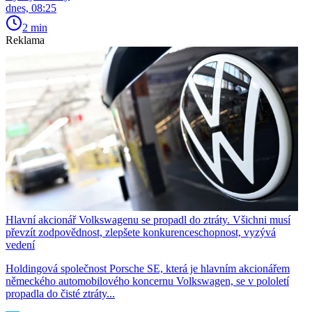
dnes, 08:25
2 min
Reklama
Hlavní akcionář Volkswagenu se propadl do ztráty. Všichni musí
převzít zodpovědnost, zlepšete konkurenceschopnost, vyzývá
vedení
Holdingová společnost Porsche SE, která je hlavním akcionářem
německého automobilového koncernu Volkswagen, se v pololetí
propadla do čisté ztráty...