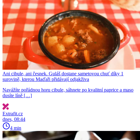
Ani cibule, ani česnek. Guláš dostane sametovou chuť díky 1
surovině, kterou Maďaři přidávají odjakživa
Navážíte pořádnou horu cibule, sáhnete po kvalitní paprice a maso
dusíte líně […]
Extrafit.cz
dnes, 08:44
4 min