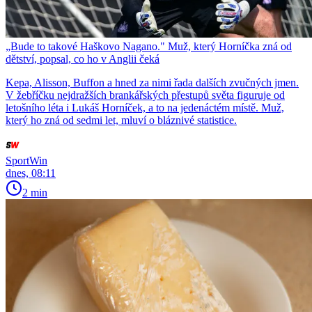
„Bude to takové Haškovo Nagano." Muž, který Horníčka zná od
dětství, popsal, co ho v Anglii čeká
Kepa, Alisson, Buffon a hned za nimi řada dalších zvučných jmen.
V žebříčku nejdražších brankářských přestupů světa figuruje od
letošního léta i Lukáš Horníček, a to na jedenáctém místě. Muž,
který ho zná od sedmi let, mluví o bláznivé statistice.
SportWin
dnes, 08:11
2 min