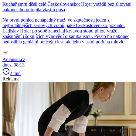
Kuchař smrti děsil celé Československo: Hojer vraždil bez slitování,
nakonec ho potopila vlastní pusa
Na první pohled nenápadný muž, ve skutečnosti jeden z
nejbrutálnějších sériových vrahů, jaké Československo poznalo.
Ladislav Hojer po sobě zanechal krvavou stopu plnou vražd,
znásilnění i šokujících výpovědí o kanibalismu. Přesto ho nakonec
nedostihla geniální policejní lest, ale jeho vlastní potřeba mluvit.
Aplausin.cz
dnes, 08:13
2 min
Reklama