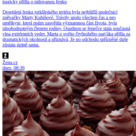
tragicky přišla o milovanou fenku
Desetiletá fenka jorkšírského teriéra byla nejbližší společnicí
zpěvačky Marty Kubišové. Trávily spolu všechen čas a pro
umělkyni, která psům zasvětila významnou část života, byla
plnohodnotným členem rodiny. Osudnou se fenečce stala současná
vlna extrémních veder. Marta o svého čtyřnohého parťáka přišla za
dramatických okolností a přiznává, že po odchodu spřízněné duše
zůstala úplně sama.
Žena.cz
dnes, 08:39