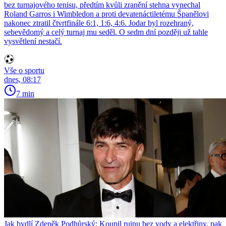
bez turnajového tenisu, předtím kvůli zranění stehna vynechal
Roland Garros i Wimbledon a proti devatenáctiletému Španělovi
nakonec ztratil čtvrtfinále 6:1, 1:6, 4:6. Jodar byl rozehraný,
sebevědomý a celý turnaj mu seděl. O sedm dní později už tahle
vysvětlení nestačí.
Vše o sportu
dnes, 08:17
7 min
Jak bydlí Zdeněk Podhůrský: Koupil ruinu bez vody a elektřiny, pak