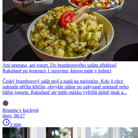
Ani smetana, ani jogurt. Do bramborového salátu přidávají
Rakušané po generace 1 surovinu, kterou máte v lednici
Český bramborový salát stojí a padá na majonéze. Kdo ji chce
nahradit něčím lehčím, obvykle sáhne po zakysané smetaně nebo
bílém jogurtu. Rakušané ale tuhle otázku vyřešili úplně jinak a...
Bruneta v kuchyni
dnes, 08:27
3 min