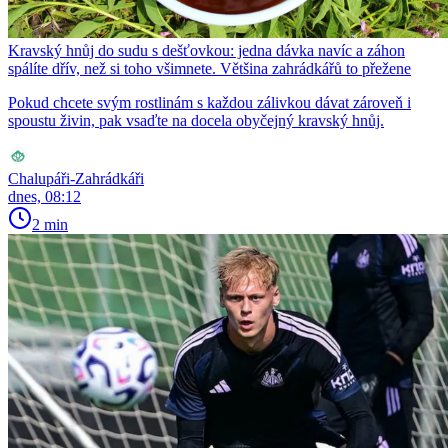
Kravský hnůj do sudu s dešťovkou: jedna dávka navíc a záhon
spálíte dřív, než si toho všimnete. Většina zahrádkářů to přežene
Pokud chcete svým rostlinám s každou zálivkou dávat zároveň i
spoustu živin, pak vsaďte na docela obyčejný kravský hnůj.
Chalupáři-Zahrádkáři
dnes, 08:12
2 min