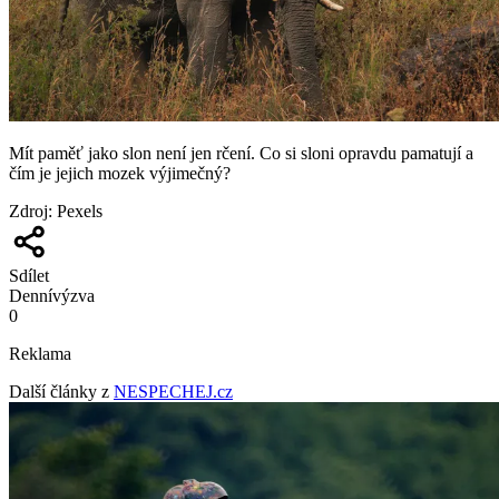
Mít paměť jako slon není jen rčení. Co si sloni opravdu pamatují a
čím je jejich mozek výjimečný?
Zdroj
:
Pexels
Sdílet
Denní
výzva
0
Reklama
Další články z
NESPECHEJ.cz