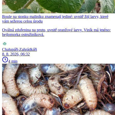
Boule na stonku maliníku znamenají jediné: uvnitř žijí larvy, které
vám sežerou celou úrodu
Oválná zduřenina na prutu, uvnitř oranžové larvy. Viník má jméno:
bejlomorka ostružiníková.
Chalupáři-Zahrádkáři
8. 8. 2026, 06:32
4 min