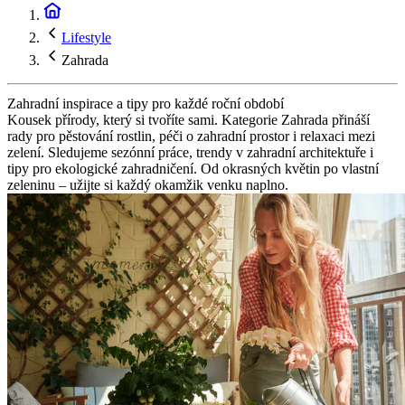
Lifestyle
Zahrada
Zahradní inspirace a tipy pro každé roční období
Kousek přírody, který si tvoříte sami. Kategorie Zahrada přináší
rady pro pěstování rostlin, péči o zahradní prostor i relaxaci mezi
zelení. Sledujeme sezónní práce, trendy v zahradní architektuře i
tipy pro ekologické zahradničení. Od okrasných květin po vlastní
zeleninu – užijte si každý okamžik venku naplno.