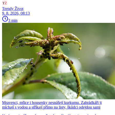
Trendy Život
9. 8. 2026, 08:13
3 min
Mravenci, mšice i housenky nesnášejí kurkumu. Zahrádkáři ji
míchají s vodou a stříkají přímo na listy, škůdci odejdou sami