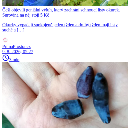
Češi objevili geniální výluh, který zachrání schnoucí listy okurek.
Surovina na něj stojí 5 Kč
Okurky vypadají spokojeně jeden týden a druhý týden mají listy
suché a […]
PrimaProstor.cz
9. 8. 2026, 05:27
3 min