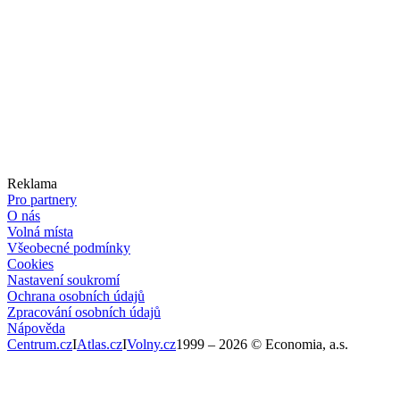
Reklama
Pro partnery
O nás
Volná místa
Všeobecné podmínky
Cookies
Nastavení soukromí
Ochrana osobních údajů
Zpracování osobních údajů
Nápověda
Centrum.cz
I
Atlas.cz
I
Volny.cz
1999 –
2026
© Economia, a.s.