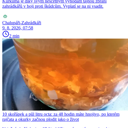
Kurkuma je díky svým nesčetným výhodám tajnou zbraní
zahrádkářů v boji proti škůdcům. Vyplatí se na ni vsadit.
Chalupáři-Zahrádkáři
9. 8. 2026, 07:58
2 min
10 skořápek a půl litru octa: za 48 hodin máte hnojivo, po kterém
rajčata a okurky začnou plodit jako o život