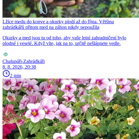
Lžíce medu do konve a okurky plodí až do října. Většina
zahrádkářů přitom med na záhon nikdy nepoužila
Okurky a med jsou tu od toho, aby vaše letní zahradničení bylo
plodné i veselé. Když víte, jak na to, určitě nešlápnete vedle.
Chalupáři-Zahrádkáři
8. 8. 2026, 20:38
2 min