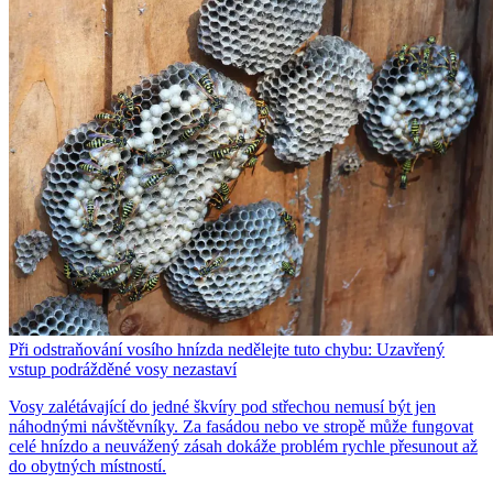
Při odstraňování vosího hnízda nedělejte tuto chybu: Uzavřený
vstup podrážděné vosy nezastaví
Vosy zalétávající do jedné škvíry pod střechou nemusí být jen
náhodnými návštěvníky. Za fasádou nebo ve stropě může fungovat
celé hnízdo a neuvážený zásah dokáže problém rychle přesunout až
do obytných místností.