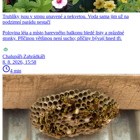
Truhlíky jsou v srpnu unavené a nekvetou. Voda sama jim už na
podzimní parádu nestačí
Polovina léta a místo barevného balkonu bledé listy a prázdné
stonky. Příčinou většinou není sucho; příčiny bývají hned tři.
Chalupáři-Zahrádkáři
8. 8. 2026, 15:58
4 min