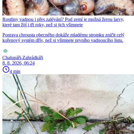
Rostliny vadnou i přes zalévání? Pod zemí je možná žerou larvy,
které tam žijí i tři roky, než si jich všimnete
Ponrava chrousta obecného dokáže mladému stromku zničit celý
kořenový systém dřív, než si všimnete prvního vadnoucího listu.
Chalupáři-Zahrádkáři
8. 8. 2026, 06:24
4 min