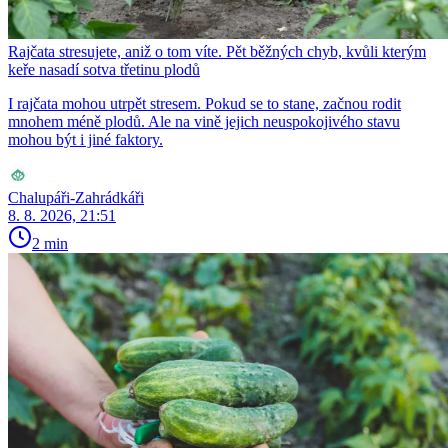
Rajčata stresujete, aniž o tom víte. Pět běžných chyb, kvůli kterým
keře nasadí sotva třetinu plodů
I rajčata mohou utrpět stresem. Pokud se to stane, začnou rodit
mnohem méně plodů. Ale na vině jejich neuspokojivého stavu
mohou být i jiné faktory.
Chalupáři-Zahrádkáři
8. 8. 2026, 21:51
2 min