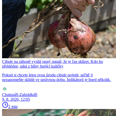
Cibule na záhoně vysílá jasný signál, že je čas sklízet. Kdo ho
přehlédne, tahá z hlíny hnijící kuličky
Pokud si chcete letos svou úrodu cibule pojistit, určitě ji
nezapomeňte sklidit ve správnou dobu. Indikátorů je hned několik.
Chalupáři-Zahrádkáři
9. 8. 2026, 12:05
2 min