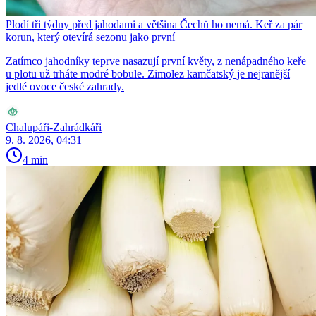
Plodí tři týdny před jahodami a většina Čechů ho nemá. Keř za pár
korun, který otevírá sezonu jako první
Zatímco jahodníky teprve nasazují první květy, z nenápadného keře
u plotu už trháte modré bobule. Zimolez kamčatský je nejranější
jedlé ovoce české zahrady.
Chalupáři-Zahrádkáři
9. 8. 2026, 04:31
4 min