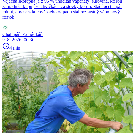
Vaječná skořápka je z 95 % uhličitan vápenatý, surovina, kterou
zahradníci kupují v lahvičkách za stovky korun. Stačí ocet a pár
minut, aby se z kuchyňského odpadu stal rozpustný vápníkový
roztok.
Chalupáři-Zahrádkáři
9. 8. 2026, 06:36
4 min