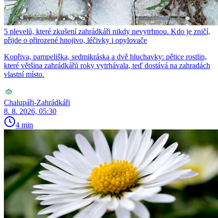
5 plevelů, které zkušení zahrádkáři nikdy nevytrhnou. Kdo je zničí,
přijde o přirozené hnojivo, léčivky i opylovače
Kopřiva, pampeliška, sedmikráska a dvě hluchavky: pětice rostlin,
které většina zahrádkářů roky vytrhávala, teď dostává na zahradách
vlastní místo.
Chalupáři-Zahrádkáři
8. 8. 2026, 05:30
4 min