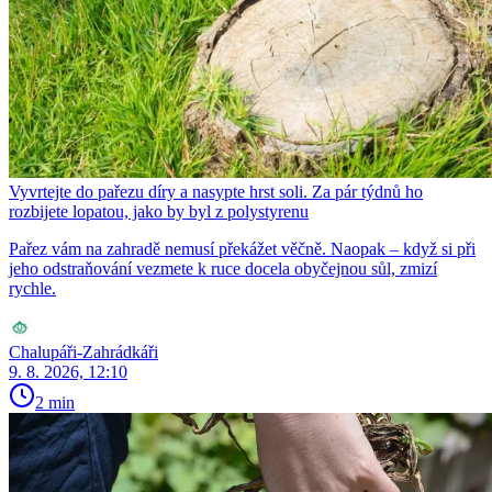
Vyvrtejte do pařezu díry a nasypte hrst soli. Za pár týdnů ho
rozbijete lopatou, jako by byl z polystyrenu
Pařez vám na zahradě nemusí překážet věčně. Naopak – když si při
jeho odstraňování vezmete k ruce docela obyčejnou sůl, zmizí
rychle.
Chalupáři-Zahrádkáři
9. 8. 2026, 12:10
2 min