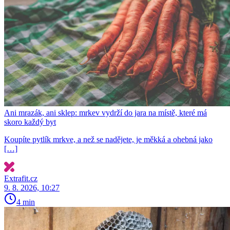
Ani mrazák, ani sklep: mrkev vydrží do jara na místě, které má
skoro každý byt
Koupíte pytlík mrkve, a než se nadějete, je měkká a ohebná jako
[…]
Extrafit.cz
9. 8. 2026, 10:27
4 min