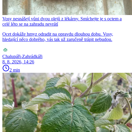
Vosy nesnášejí vůni dvou olejů z lékárny. Smíchejte je s octem a
celé léto se na zahradu nevrátí
Ocet dokáže hmyz odradit na opravdu dlouhou dobu. Vosy,
hledající něco dobrého, vás tak už zaručeně trápit nebudou.
Chalupáři-Zahrádkáři
8. 8. 2026, 14:26
2 min