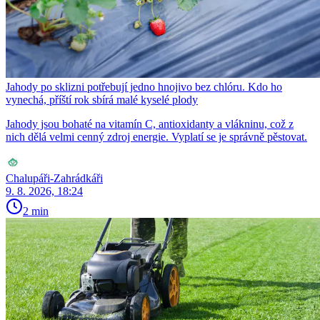
Jahody po sklizni potřebují jedno hnojivo bez chlóru. Kdo ho
vynechá, příští rok sbírá malé kyselé plody
Jahody jsou bohaté na vitamín C, antioxidanty a vlákninu, což z
nich dělá velmi cenný zdroj energie. Vyplatí se je správně pěstovat.
Chalupáři-Zahrádkáři
9. 8. 2026, 18:24
2 min