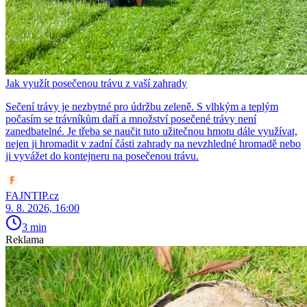
Jak využít posečenou trávu z vaší zahrady
Sečení trávy je nezbytné pro údržbu zeleně. S vlhkým a teplým
počasím se trávníkům daří a množství posečené trávy není
zanedbatelné. Je třeba se naučit tuto užitečnou hmotu dále využívat,
nejen ji hromadit v zadní části zahrady na nevzhledné hromadě nebo
ji vyvážet do kontejneru na posečenou trávu.
FAJNTIP.cz
9. 8. 2026, 16:00
3 min
Reklama