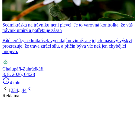
Sedmikráska na trávníku není plevel. Je to varovná kontrolka, že váš
trávník umírá a potřebuje zásah
Bílé terčíky sedmikrásek vypadají nevinně, ale jejich masový výskyt
prozrazuje, že tráva ztrácí sílu, a příčin bývá víc než jen chybějící
hnojivo.
Chalupáři-Zahrádkáři
8. 8. 2026, 04:28
4 min
1
2
3
4
...
44
Reklama