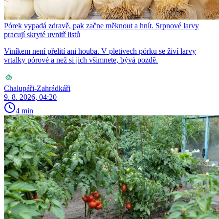
Pórek vypadá zdravě, pak začne měknout a hnít. Srpnové larvy
pracují skryté uvnitř listů
Viníkem není přelití ani houba. V pletivech pórku se živí larvy
vrtalky pórové a než si jich všimnete, bývá pozdě.
Chalupáři-Zahrádkáři
9. 8. 2026, 04:20
4 min