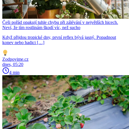
Češi pořád opakují tuhle chybu při zálévání v největších hicech.
Neví, že tím rostlinám škodí víc, než sucho
Když přijdou tropické dny, první reflex bývá jasný. Popadnout
konev nebo hadici […]
Zodpovime.cz
dnes, 05:20
4 min