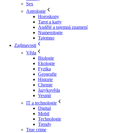
Sex
Astrologie
Horoskopy
Tarot a karty
Andělé a tajemná znamení
Numerologie
Tajemno
Zajímavosti
Věda
Biologie
Ekologie
Fyzika
Geografie
Historie
Chemie
Jazykověda
Vesmír
IT a technologie
Digital
Mobil
Technologie
Trendy
True crime