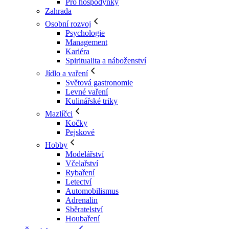
Pro hospodyňky
Zahrada
Osobní rozvoj
Psychologie
Management
Kariéra
Spiritualita a náboženství
Jídlo a vaření
Světová gastronomie
Levné vaření
Kulinářské triky
Mazlíčci
Kočky
Pejskové
Hobby
Modelářství
Včelařství
Rybaření
Letectví
Automobilismus
Adrenalin
Sběratelství
Houbaření