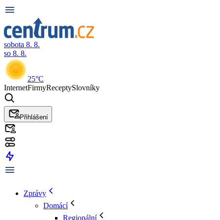
sobota 8. 8.
so 8. 8.
25°C
Internet
Firmy
Recepty
Slovníky
Přihlášení
Zprávy
Domácí
Regionální