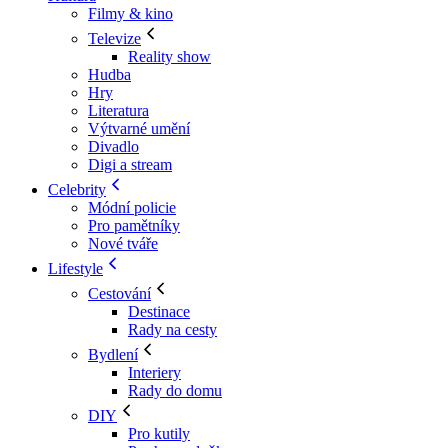
Filmy & kino
Televize
Reality show
Hudba
Hry
Literatura
Výtvarné umění
Divadlo
Digi a stream
Celebrity
Módní policie
Pro pamětníky
Nové tváře
Lifestyle
Cestování
Destinace
Rady na cesty
Bydlení
Interiery
Rady do domu
DIY
Pro kutily