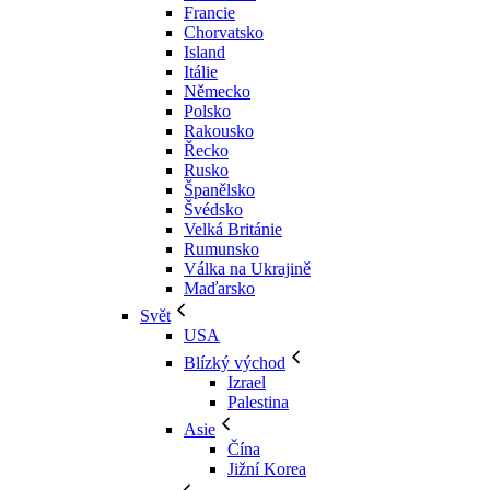
Francie
Chorvatsko
Island
Itálie
Německo
Polsko
Rakousko
Řecko
Rusko
Španělsko
Švédsko
Velká Británie
Rumunsko
Válka na Ukrajině
Maďarsko
Svět
USA
Blízký východ
Izrael
Palestina
Asie
Čína
Jižní Korea