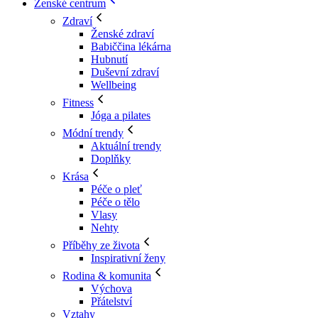
Ženské centrum
Zdraví
Ženské zdraví
Babiččina lékárna
Hubnutí
Duševní zdraví
Wellbeing
Fitness
Jóga a pilates
Módní trendy
Aktuální trendy
Doplňky
Krása
Péče o pleť
Péče o tělo
Vlasy
Nehty
Příběhy ze života
Inspirativní ženy
Rodina & komunita
Výchova
Přátelství
Vztahy