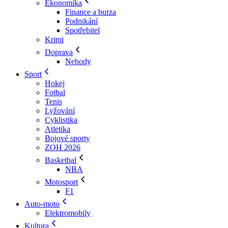
Ekonomika
Finance a burza
Podnikání
Spotřebitel
Krimi
Doprava
Nehody
Sport
Hokej
Fotbal
Tenis
Lyžování
Cyklistika
Atletika
Bojové sporty
ZOH 2026
Basketbal
NBA
Motosport
F1
Auto-moto
Elektromobily
Kultura