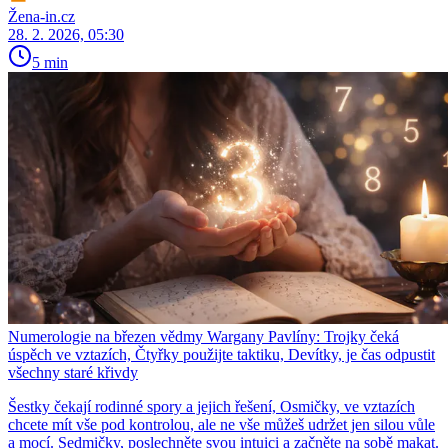
Žena-in.cz
28. 2. 2026, 05:30
5 min
Numerologie na březen vědmy Wargany Pavlíny: Trojky čeká
úspěch ve vztazích, Čtyřky použijte taktiku, Devítky, je čas odpustit
všechny staré křivdy
Šestky čekají rodinné spory a jejich řešení, Osmičky, ve vztazích
chcete mít vše pod kontrolou, ale ne vše můžeš udržet jen silou vůle
a mocí. Sedmičky, poslechněte svou intuici a začněte na sobě makat.