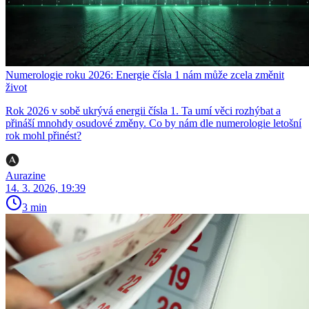
Numerologie roku 2026: Energie čísla 1 nám může zcela změnit
život
Rok 2026 v sobě ukrývá energii čísla 1. Ta umí věci rozhýbat a
přináší mnohdy osudové změny. Co by nám dle numerologie letošní
rok mohl přinést?
Aurazine
14. 3. 2026, 19:39
3 min