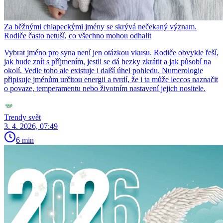
Za běžnými chlapeckými jmény se skrývá nečekaný význam.
Rodiče často netuší, co všechno mohou odhalit
Vybrat jméno pro syna není jen otázkou vkusu. Rodiče obvykle řeší,
jak bude znít s příjmením, jestli se dá hezky zkrátit a jak působí na
okolí. Vedle toho ale existuje i další úhel pohledu. Numerologie
připisuje jménům určitou energii a tvrdí, že i ta může leccos naznačit
o povaze, temperamentu nebo životním nastavení jejich nositele.
Trendy svět
3. 4. 2026, 07:49
6 min