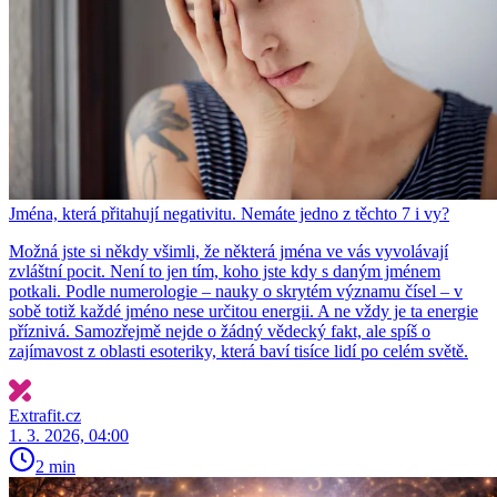
Jména, která přitahují negativitu. Nemáte jedno z těchto 7 i vy?
Možná jste si někdy všimli, že některá jména ve vás vyvolávají
zvláštní pocit. Není to jen tím, koho jste kdy s daným jménem
potkali. Podle numerologie – nauky o skrytém významu čísel – v
sobě totiž každé jméno nese určitou energii. A ne vždy je ta energie
příznivá. Samozřejmě nejde o žádný vědecký fakt, ale spíš o
zajímavost z oblasti esoteriky, která baví tisíce lidí po celém světě.
Extrafit.cz
1. 3. 2026, 04:00
2 min