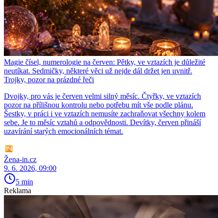
Magie čísel, numerologie na červen: Pětky, ve vztazích je důležité
neutíkat. Sedmičky, některé věci už nejde dál držet jen uvnitř.
Trojky, pozor na prázdné řeči
Dvojky, pro vás je červen velmi silný měsíc. Čtyřky, ve vztazích
pozor na přílišnou kontrolu nebo potřebu mít vše podle plánu.
Šestky, v práci i ve vztazích nemusíte zachraňovat všechny kolem
sebe. Je to měsíc vztahů a odpovědnosti. Devítky, červen přináší
uzavírání starých emocionálních témat.
Žena-in.cz
9. 6. 2026, 09:00
5 min
Reklama