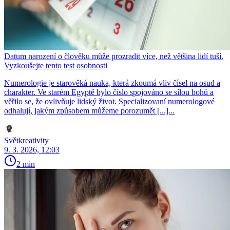
Datum narození o člověku může prozradit více, než většina lidí tuší.
Vyzkoušejte tento test osobnosti
Numerologie je starověká nauka, která zkoumá vliv čísel na osud a
charakter. Ve starém Egyptě bylo číslo spojováno se sílou bohů a
věřilo se, že ovlivňuje lidský život. Specializovaní numerologové
odhalují, jakým způsobem můžeme porozumět [...]...
Světkreativity
9. 3. 2026, 12:03
2 min