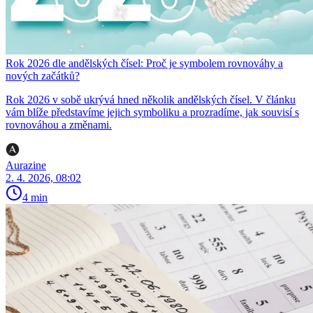
Rok 2026 dle andělských čísel: Proč je symbolem rovnováhy a
nových začátků?
Rok 2026 v sobě ukrývá hned několik andělských čísel. V článku
vám blíže představíme jejich symboliku a prozradíme, jak souvisí s
rovnováhou a změnami.
Aurazine
2. 4. 2026, 08:02
4 min