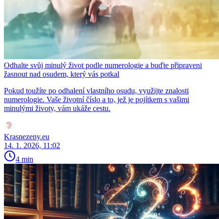
Odhalte svůj minulý život podle numerologie a buďte připraveni
žasnout nad osudem, který vás potkal
Pokud toužíte po odhalení vlastního osudu, využijte znalosti
numerologie. Vaše životní číslo a to, jež je pojítkem s vašimi
minulými životy, vám ukáže cestu.
Krasnezeny.eu
14. 1. 2026, 11:02
4 min