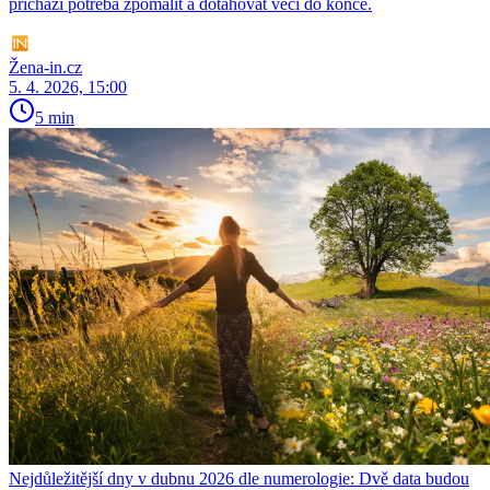
přichází potřeba zpomalit a dotahovat věci do konce.
Žena-in.cz
5. 4. 2026, 15:00
5 min
Nejdůležitější dny v dubnu 2026 dle numerologie: Dvě data budou