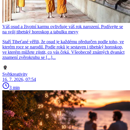
Váš osud a životní karmu ovlivňuje váš rok narození. Podívejte se
na svůj tibetský horoskop a tabulku mevy
Staří Tibeťané věřili, že osud je každému předurčen podle toho, ve
kterém roce se narodil. Podle roků je sestaven i tibetský horoskop,
ve kterém můžete zjistit, co vás čeká. Všeobecně známých dvanáct
znamení zvěrokruhu se [...]...
Světkreativity
16. 7. 2026, 07:54
3 min