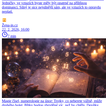
Jedničky, ve vztazích byste měly být opatrné na přílišnou
dominanci. Silný je sice nejsilnější sám, ale ve vztazích to opravdu
neplatí.
Žena-in.cz
22. 2. 2026, 16:00
7 min
Magie čísel, numerologie na únor: Trojky, co neberete vážně, může
druhého bolet. Pětky budou zbrzděné víc, než by chtěly, Devítky