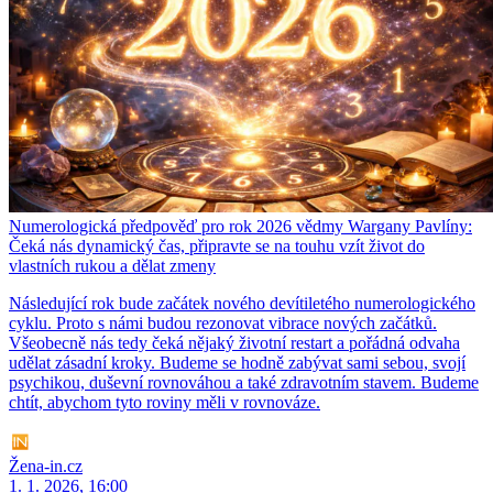
Numerologická předpověď pro rok 2026 vědmy Wargany Pavlíny:
Čeká nás dynamický čas, připravte se na touhu vzít život do
vlastních rukou a dělat zmeny
Následující rok bude začátek nového devítiletého numerologického
cyklu. Proto s námi budou rezonovat vibrace nových začátků.
Všeobecně nás tedy čeká nějaký životní restart a pořádná odvaha
udělat zásadní kroky. Budeme se hodně zabývat sami sebou, svojí
psychikou, duševní rovnováhou a také zdravotním stavem. Budeme
chtít, abychom tyto roviny měli v rovnováze.
Žena-in.cz
1. 1. 2026, 16:00