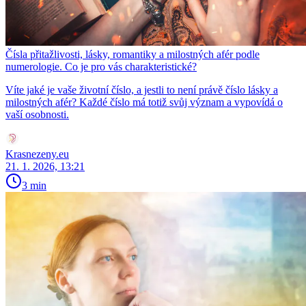
Čísla přitažlivosti, lásky, romantiky a milostných afér podle
numerologie. Co je pro vás charakteristické?
Víte jaké je vaše životní číslo, a jestli to není právě číslo lásky a
milostných afér? Každé číslo má totiž svůj význam a vypovídá o
vaší osobnosti.
Krasnezeny.eu
21. 1. 2026, 13:21
3 min