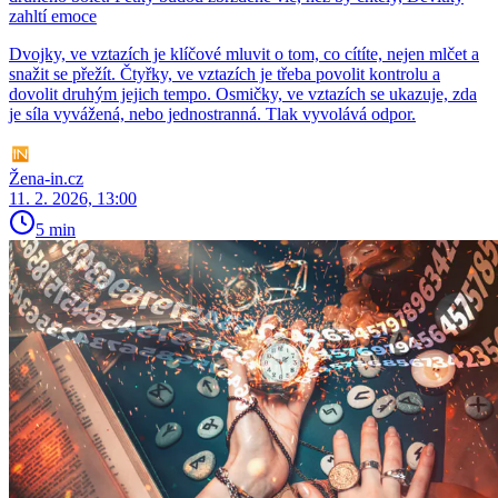
zahltí emoce
Dvojky, ve vztazích je klíčové mluvit o tom, co cítíte, nejen mlčet a
snažit se přežít. Čtyřky, ve vztazích je třeba povolit kontrolu a
dovolit druhým jejich tempo. Osmičky, ve vztazích se ukazuje, zda
je síla vyvážená, nebo jednostranná. Tlak vyvolává odpor.
Žena-in.cz
11. 2. 2026, 13:00
5 min