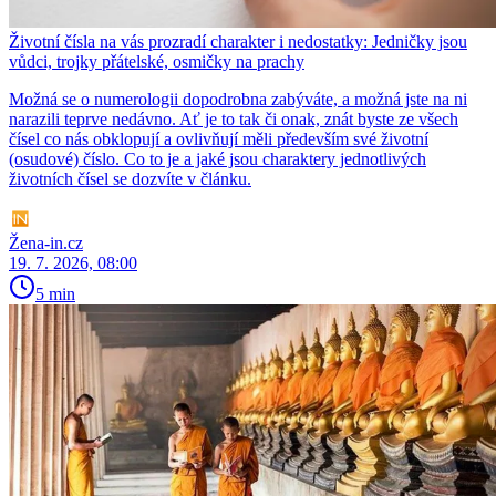
Životní čísla na vás prozradí charakter i nedostatky: Jedničky jsou
vůdci, trojky přátelské, osmičky na prachy
Možná se o numerologii dopodrobna zabýváte, a možná jste na ni
narazili teprve nedávno. Ať je to tak či onak, znát byste ze všech
čísel co nás obklopují a ovlivňují měli především své životní
(osudové) číslo. Co to je a jaké jsou charaktery jednotlivých
životních čísel se dozvíte v článku.
Žena-in.cz
19. 7. 2026, 08:00
5 min