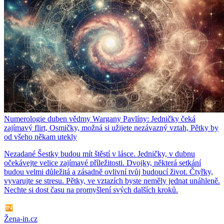
Numerologie duben vědmy Wargany Pavlíny: Jedničky čeká
zajímavý flirt, Osmičky, možná si užijete nezávazný vztah, Pětky by
od všeho někam utekly
Nezadané Šestky budou mít štěstí v lásce. Jedničky, v dubnu
očekávejte velice zajímavé příležitosti. Dvojky, některá setkání
budou velmi důležitá a zásadně ovlivní tvůj budoucí život. Čtyřky,
vyvarujte se stresu. Pětky, ve vztazích byste neměly jednat unáhleně.
Nechte si dost času na promyšlení svých dalších kroků.
Žena-in.cz