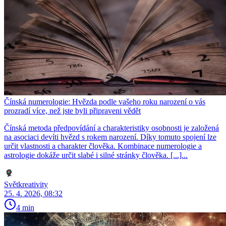
Čínská numerologie: Hvězda podle vašeho roku narození o vás
prozradí více, než jste byli připraveni vědět
Čínská metoda předpovídání a charakteristiky osobnosti je založená
na asociaci devíti hvězd s rokem narození. Díky tomuto spojení lze
určit vlastnosti a charakter člověka. Kombinace numerologie a
astrologie dokáže určit slabé i silné stránky člověka. [...]...
Světkreativity
25. 4. 2026, 08:32
4 min