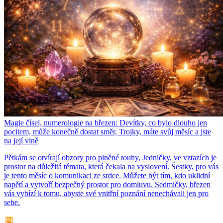
Magie čísel, numerologie na březen: Devítky, co bylo dlouho jen
pocitem, může konečně dostat směr, Trojky, máte svůj měsíc a jste
na její vlně
Pětkám se otvírají obzory pro plněné touhy, Jedničky, ve vztazích je
prostor na důležitá témata, která čekala na vyslovení. Šestky, pro vás
je tento měsíc o komunikaci ze srdce. Můžete být tím, kdo uklidní
napětí a vytvoří bezpečný prostor pro domluvu. Sedmičky, březen
vás vybízí k tomu, abyste své vnitřní poznání nenechávali jen pro
sebe.