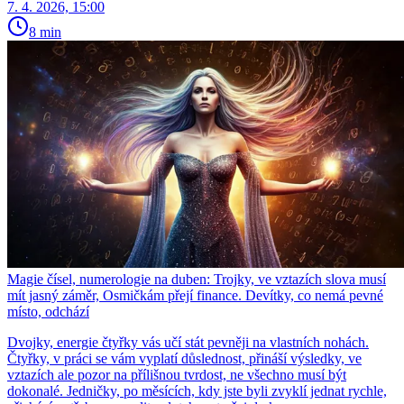
7. 4. 2026, 15:00
8 min
Magie čísel, numerologie na duben: Trojky, ve vztazích slova musí
mít jasný záměr, Osmičkám přejí finance. Devítky, co nemá pevné
místo, odchází
Dvojky, energie čtyřky vás učí stát pevněji na vlastních nohách.
Čtyřky, v práci se vám vyplatí důslednost, přináší výsledky, ve
vztazích ale pozor na přílišnou tvrdost, ne všechno musí být
dokonalé. Jedničky, po měsících, kdy jste byli zvyklí jednat rychle,