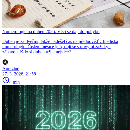
Numerologie na duben 2026: Věci se dají do pohybu
Duben je za dveřmi, takže nadešel čas na předpověď z hlediska
numerologie. Číslem měsíce je 5, pojí se s novými zážitky i
zábavou. Kdo si duben užije nejvíce?
Aurazine
27. 3. 2026, 21:58
4 min