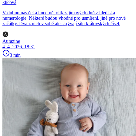
klíčová
V dubnu nás čeká hned několik zajímavých dnů z hlediska
numerologie. Některé budou vhodné pro usmíření, jiné pro nové
začátky. Dva z nich v sobě ale skrývají sílu královských čísel.
Aurazine
4. 4. 2026, 18:31
3 min