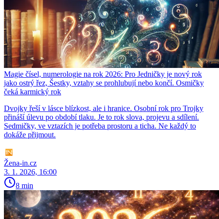
Magie čísel, numerologie na rok 2026: Pro Jedničky je nový rok
jako ostrý řez, Šestky, vztahy se prohlubují nebo končí. Osmičky
čeká karmický rok
Dvojky řeší v lásce blízkost, ale i hranice. Osobní rok pro Trojky
přináší úlevu po období tlaku. Je to rok slova, projevu a sdílení.
Sedmičky, ve vztazích je potřeba prostoru a ticha. Ne každý to
dokáže přijmout.
Žena-in.cz
3. 1. 2026, 16:00
8 min