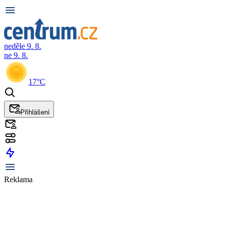
neděle 9. 8.
ne 9. 8.
17°C
Přihlášení
Reklama