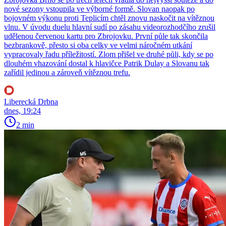
nové sezony vstoupila ve výborné formě. Slovan naopak po
bojovném výkonu proti Teplicím chtěl znovu naskočit na vítěznou
vlnu. V úvodu duelu hlavní sudí po zásahu videorozhodčího zrušil
udělenou červenou kartu pro Zbrojovku. První půle tak skončila
bezbrankově, přesto si oba celky ve velmi náročném utkání
vypracovaly řadu příležitostí. Zlom přišel ve druhé půli, kdy se po
dlouhém vhazování dostal k hlavičce Patrik Dulay a Slovanu tak
zařídil jedinou a zároveň vítěznou trefu.
Liberecká Drbna
dnes, 19:24
2 min