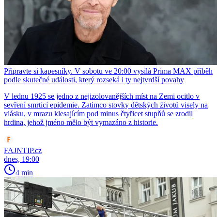
Připravte si kapesníky. V sobotu ve 20:00 vysílá Prima MAX příběh
podle skutečné události, který rozseká i ty nejtvrdší povahy
V lednu 1925 se jedno z nejizolovanějších míst na Zemi ocitlo v
sevření smrtící epidemie. Zatímco stovky dětských životů visely na
vlásku, v mrazu klesajícím pod minus čtyřicet stupňů se zrodil
hrdina, jehož jméno mělo být vymazáno z historie.
FAJNTIP.cz
dnes, 19:00
4 min