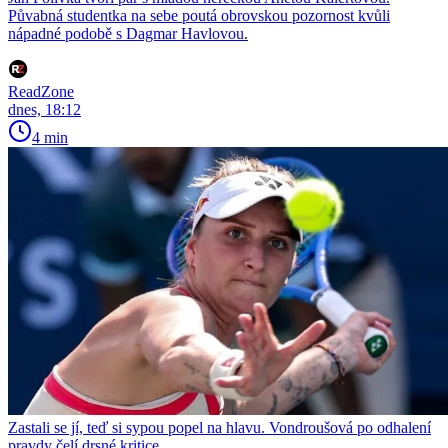
Půvabná studentka na sebe poutá obrovskou pozornost kvůli
nápadné podobě s Dagmar Havlovou.
ReadZone
dnes, 18:12
4 min
Zastali se jí, teď si sypou popel na hlavu. Vondroušová po odhalení
pravdy čelí drsné kritice