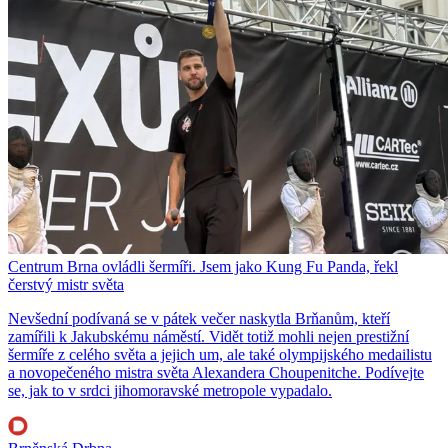
Centrum Brna ovládli šermíři. Jsem jako Kung Fu Panda, řekl
čerstvý mistr světa
Nevšední podívaná se v pátek večer naskytla Brňanům, kteří
zamířili k Jakubskému náměstí. Vidět totiž mohli nejen prestižní
šermíře z celého světa a jejich um, ale také olympijského medailistu
a novopečeného mistra světa Alexandera Choupenitche. Podívejte
se, jak to v srdci jihomoravské metropole vypadalo.