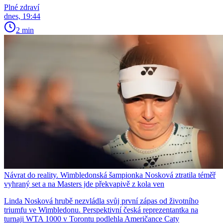
Plné zdraví
dnes, 19:44
2 min
Návrat do reality. Wimbledonská šampionka Nosková ztratila téměř
vyhraný set a na Masters jde překvapivě z kola ven
Linda Nosková hrubě nezvládla svůj první zápas od životního
triumfu ve Wimbledonu. Perspektivní česká reprezentantka na
turnaji WTA 1000 v Torontu podlehla Američance Caty