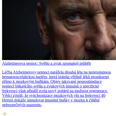
Alzheimerova nemoc: Světlo a zvuk zpomalují průběh
Léčba Alzheimerovy nemoci narážela dlouhá léta na neprostupnou
hematoencefalickou bariéru, která bránila většině léků proniknout
přímo k mozkovým buňkám. Objev takzvané neurostimulace
pomocí blikajícího světla a zvukových impulsů o specifické
frekvenci však přináší zcela nový pohled na možnost regenerace.
Vědci zjistili, že synchronizace mozkových vln na frekvenci 40
Hertzů dokáže stimulovat imunitní buňky v mozku k čištění
nebezpečných usazenin.