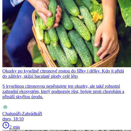
Okurky po kyselině citronové rostou do šířky i délky. Kdo ji přidá
do zálivky, sklízí baculaté plody celé léto
S kyselinou citronovou nepěstujete jen okurky, ale také robustní
zahradní ekosystém, který podporuje růst, bojuje proti chorobám a
přináší skvělou úrodu.
Chalupáři-Zahrádkáři
dnes, 18:10
2 min