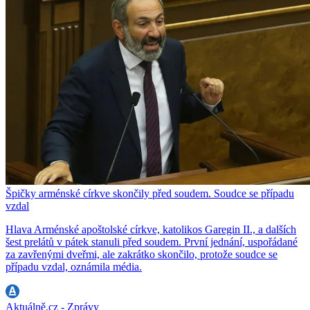
Špičky arménské církve skončily před soudem. Soudce se případu
vzdal
Hlava Arménské apoštolské církve, katolikos Garegin II., a dalších
šest prelátů v pátek stanuli před soudem. První jednání, uspořádané
za zavřenými dveřmi, ale zakrátko skončilo, protože soudce se
případu vzdal, oznámila média.
Aktuálně.cz - Zprávy