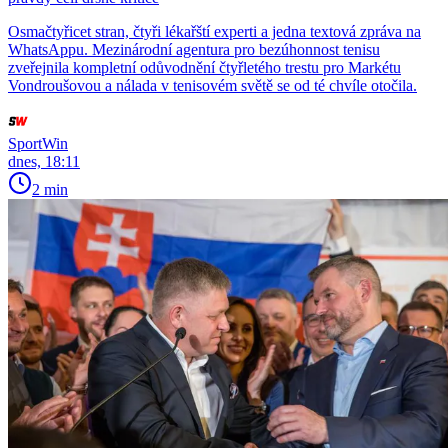
Osmačtyřicet stran, čtyři lékařští experti a jedna textová zpráva na
WhatsAppu. Mezinárodní agentura pro bezúhonnost tenisu
zveřejnila kompletní odůvodnění čtyřletého trestu pro Markétu
Vondroušovou a nálada v tenisovém světě se od té chvíle otočila.
SportWin
dnes, 18:11
2 min