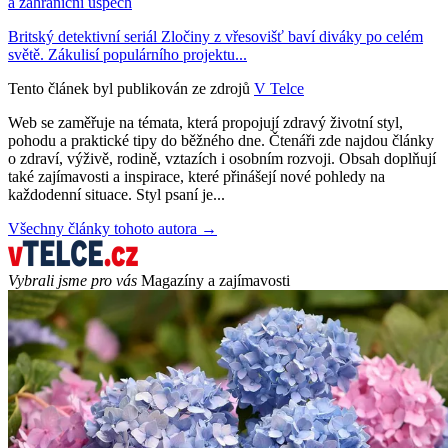
a zahraniční úspěch
Britský detektivní seriál Zločiny z vřesovišť baví diváky po celém
světě. Zákulisí populárního projektu...
Tento článek byl publikován ze zdrojů
V Telce
Web se zaměřuje na témata, která propojují zdravý životní styl,
pohodu a praktické tipy do běžného dne. Čtenáři zde najdou články
o zdraví, výživě, rodině, vztazích i osobním rozvoji. Obsah doplňují
také zajímavosti a inspirace, které přinášejí nové pohledy na
každodenní situace. Styl psaní je...
Všechny články tohoto autora →
Vybrali jsme pro vás
Magazíny a zajímavosti