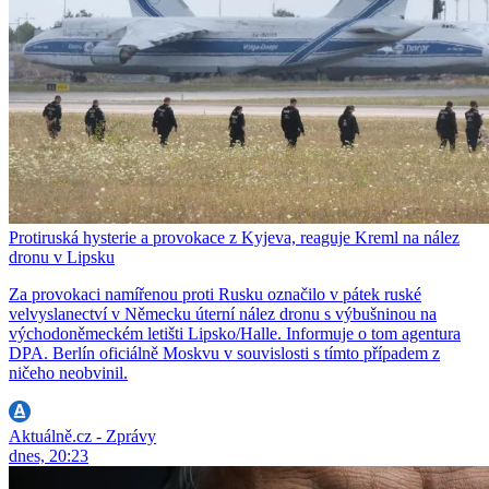
Protiruská hysterie a provokace z Kyjeva, reaguje Kreml na nález
dronu v Lipsku
Za provokaci namířenou proti Rusku označilo v pátek ruské
velvyslanectví v Německu úterní nález dronu s výbušninou na
východoněmeckém letišti Lipsko/Halle. Informuje o tom agentura
DPA. Berlín oficiálně Moskvu v souvislosti s tímto případem z
ničeho neobvinil.
Aktuálně.cz - Zprávy
dnes, 20:23