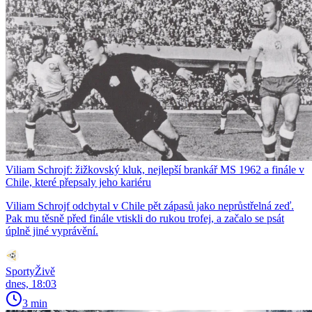
Viliam Schrojf: žižkovský kluk, nejlepší brankář MS 1962 a finále v
Chile, které přepsaly jeho kariéru
Viliam Schrojf odchytal v Chile pět zápasů jako neprůstřelná zeď.
Pak mu těsně před finále vtiskli do rukou trofej, a začalo se psát
úplně jiné vyprávění.
SportyŽivě
dnes, 18:03
3 min