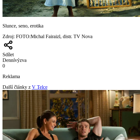
Slunce, seno, erotika
Zdroj
:
FOTO:Michal Fairaizl, distr. TV Nova
Sdílet
Denní
výzva
0
Reklama
Další články z
V Telce