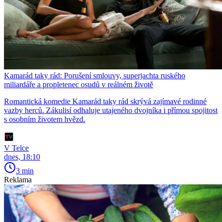
Kamarád taky rád: Porušení smlouvy, superjachta ruského
miliardáře a propletenec osudů v reálném životě
Romantická komedie Kamarád taky rád skrývá zajímavé rodinné
vazby herců. Zákulisí odhaluje utajeného dvojníka i přímou spojitost
s osobním životem hvězd.
V Telce
dnes, 18:10
3 min
Reklama