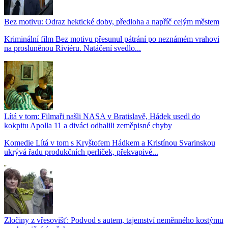
Bez motivu: Odraz hektické doby, předloha a napříč celým městem
Kriminální film Bez motivu přesunul pátrání po neznámém vrahovi
na prosluněnou Riviéru. Natáčení svedlo...
Lítá v tom: Filmaři našli NASA v Bratislavě, Hádek usedl do
kokpitu Apolla 11 a diváci odhalili zeměpisné chyby
Komedie Lítá v tom s Kryštofem Hádkem a Kristínou Svarinskou
ukrývá řadu produkčních perliček, překvapivé...
Zločiny z vřesovišť: Podvod s autem, tajemství neměnného kostýmu