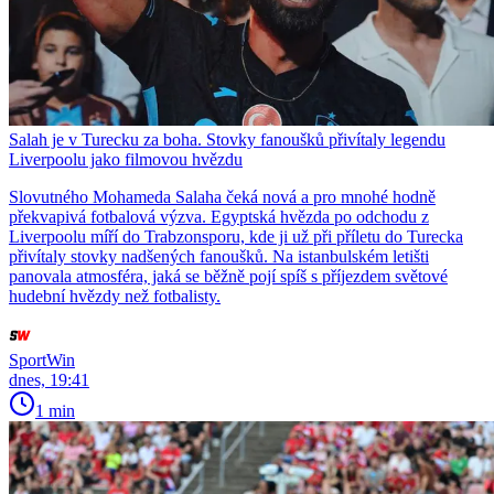
Salah je v Turecku za boha. Stovky fanoušků přivítaly legendu
Liverpoolu jako filmovou hvězdu
Slovutného Mohameda Salaha čeká nová a pro mnohé hodně
překvapivá fotbalová výzva. Egyptská hvězda po odchodu z
Liverpoolu míří do Trabzonsporu, kde ji už při příletu do Turecka
přivítaly stovky nadšených fanoušků. Na istanbulském letišti
panovala atmosféra, jaká se běžně pojí spíš s příjezdem světové
hudební hvězdy než fotbalisty.
SportWin
dnes, 19:41
1 min