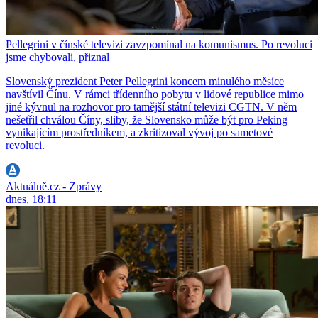
Pellegrini v čínské televizi zavzpomínal na komunismus. Po revoluci
jsme chybovali, přiznal
Slovenský prezident Peter Pellegrini koncem minulého měsíce
navštívil Čínu. V rámci třídenního pobytu v lidové republice mimo
jiné kývnul na rozhovor pro tamější státní televizi CGTN. V něm
nešetřil chválou Číny, sliby, že Slovensko může být pro Peking
vynikajícím prostředníkem, a zkritizoval vývoj po sametové
revoluci.
Aktuálně.cz - Zprávy
dnes, 18:11