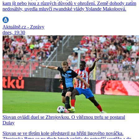
kam jít nebo jsou z různých důvodů v ohrožení. Země dohody zatím
nedosáhly, uvedla mluvčí rwandské vlády Yolande Makoloová.
Aktuálně.cz - Zprávy
dnes, 19:30
Slovan ovládl duel se Zbrojovkou. O vítěznou trefu se postaral
Dulay
Slovan se ve třetím kole představil na hřišti ligového nováčka.
Zbrojovka Brno se po třech letech vrátila do nejvyšší soutěže a do