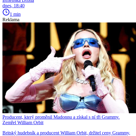
Brněnská Drbna
dnes, 18:40
1 min
Reklama
Producent, který proměnil Madonnu a získal s ní tři Grammy.
Zemřel William Orbit
Britský hudebník a producent William Orbit, držitel ceny Grammy,