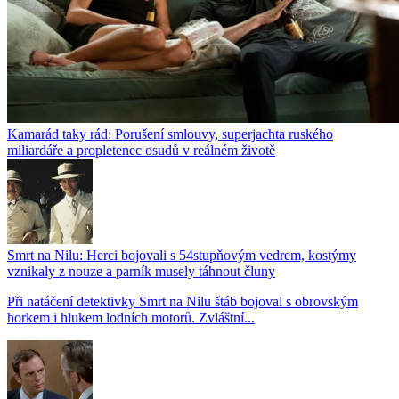
Kamarád taky rád: Porušení smlouvy, superjachta ruského
miliardáře a propletenec osudů v reálném životě
Smrt na Nilu: Herci bojovali s 54stupňovým vedrem, kostýmy
vznikaly z nouze a parník musely táhnout čluny
Při natáčení detektivky Smrt na Nilu štáb bojoval s obrovským
horkem i hlukem lodních motorů. Zvláštní...