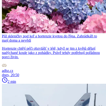
Půl skleničky pod keř a hortenzie kvetou do října. Zahrádkáři to
mají doma a nevědí
Hortenzie chtějí péči obzvlášť v létě, když se jim z květů dělají
nadýchané koule jako z pohádky. Právě tehdy potřebují pořádnou
porci živin.
adbz.cz
dnes, 20:50
2 min