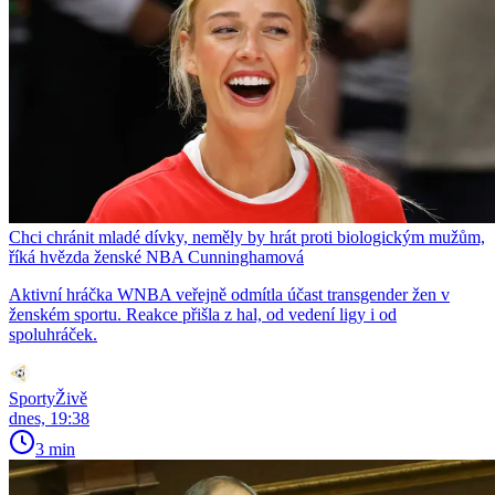
Chci chránit mladé dívky, neměly by hrát proti biologickým mužům,
říká hvězda ženské NBA Cunninghamová
Aktivní hráčka WNBA veřejně odmítla účast transgender žen v
ženském sportu. Reakce přišla z hal, od vedení ligy i od
spoluhráček.
SportyŽivě
dnes, 19:38
3 min