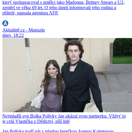
který spolupracoval s umělci jako Madonna, Britney Spears a U2,
zemřel ve věku 69 let. O jeho úmrtí informovali jeho rodina a
přátelé, napsala agentura AFP.
Aktuálně.cz - Magazín
dnes, 18:22
Nejmladší syn Bolka Polívky Jan ukázal svou partnerku. Vždyť to
je celá Vlastička z Dědictví, píší lidé
Jan Polívka tvoří pár s mladou herečkou Anetou Kalertovou.