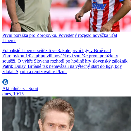
První porážka pro Zbrojovku. Povedený rozjezd nováčka uťal
Liberec
Fotbalisté Liberce zvítězili ve 3. kole první ligy v Brně nad
Zbrojovkou 1:0 a připravili nováčkovi soutěže první porážku v
soutěži. O výhře Slovanu rozhodl po hodině hry slovenský záložník
Patrik Dulay. Brňané tak nenavázali na výtečný start do ligy, kdy
zdolali Spartu a remizovali v Plzni.
Aktuálně.cz - Sport
dnes, 19:15