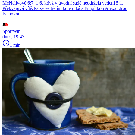
McNallyové 6:7, 1:6, když v úvodní sadě neudržela vedení 5:1.
Překvapivá vítězka se ve třetím kole utká s Filipínkou Alexandrou
Ealaovou.
SportWin
dnes, 19:43
1 min