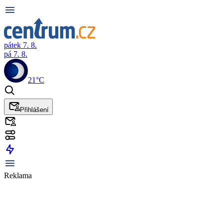
pátek 7. 8.
pá 7. 8.
21°C
Přihlášení
Reklama