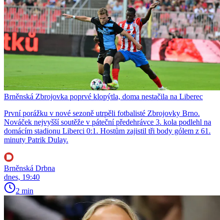
Brněnská Zbrojovka poprvé klopýtla, doma nestačila na Liberec
První porážku v nové sezoně utrpěli fotbalisté Zbrojovky Brno.
Nováček nejvyšší soutěže v páteční předehrávce 3. kola podlehl na
domácím stadionu Liberci 0:1. Hostům zajistil tři body gólem z 61.
minuty Patrik Dulay.
Brněnská Drbna
dnes, 19:40
2 min