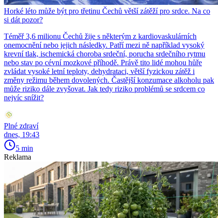
Horké léto může být pro třetinu Čechů větší zátěží pro srdce. Na co
si dát pozor?
Téměř 3,6 milionu Čechů žije s některým z kardiovaskulárních
onemocnění nebo jejich následky. Patří mezi ně například vysoký
krevní tlak, ischemická choroba srdeční, porucha srdečního rytmu
nebo stav po cévní mozkové příhodě. Právě tito lidé mohou hůře
zvládat vysoké letní teploty, dehydrataci, větší fyzickou zátěž i
změny režimu během dovolených. Častější konzumace alkoholu pak
může riziko dále zvyšovat. Jak tedy riziko problémů se srdcem co
nejvíc snížit?
Plné zdraví
dnes, 19:43
5 min
Reklama