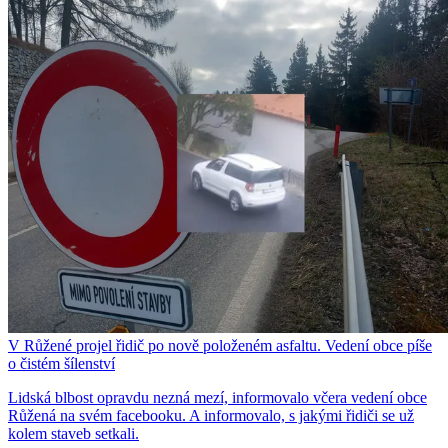
V Růžené projel řidič po nově položeném asfaltu. Vedení obce píše
o čistém šílenství
Lidská blbost opravdu nezná mezí, informovalo včera vedení obce
Růžená na svém facebooku. A informovalo, s jakými řidiči se už
kolem staveb setkali.