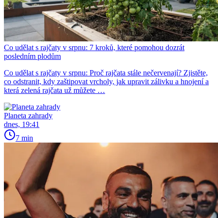
Co udělat s rajčaty v srpnu: 7 kroků, které pomohou dozrát
posledním plodům
Co udělat s rajčaty v srpnu: Proč rajčata stále nečervenají? Zjistěte,
co odstranit, kdy zaštipovat vrcholy, jak upravit zálivku a hnojení a
která zelená rajčata už můžete …
Planeta zahrady
dnes, 19:41
7 min