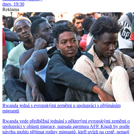
dnes, 19:30
Reklama
Rwanda jedná s evropskými zeměmi o spolupráci s přijímáním
migrantů
Rwanda vede předběžná jednání s některými evropskými zeměmi o
spolupráci v oblasti migrace, napsala agentura AFP. Kigali by podle
návrhu mohlo přijímat rodiny migrantů, kteří uvízli na cestě, nemají