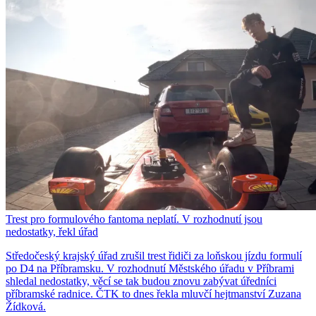
Trest pro formulového fantoma neplatí. V rozhodnutí jsou
nedostatky, řekl úřad
Středočeský krajský úřad zrušil trest řidiči za loňskou jízdu formulí
po D4 na Příbramsku. V rozhodnutí Městského úřadu v Příbrami
shledal nedostatky, věcí se tak budou znovu zabývat úředníci
příbramské radnice. ČTK to dnes řekla mluvčí hejtmanství Zuzana
Žídková.