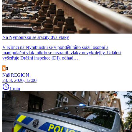
Na Nymbursku se srazily dva vlaky
V Křinci na Nymbursku se v pondělí ráno srazil osobní a
manipulační vlak, nikdo se nezranil, vlaky nevykolejily. Událost
vyšetřuje Drážní inspekce (DI), odhad…
Náš REGION
23. 3. 2026, 12:00
1 min