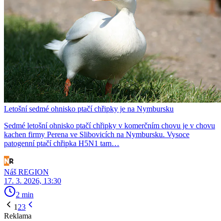
Letošní sedmé ohnisko ptačí chřipky je na Nymbursku
Sedmé letošní ohnisko ptačí chřipky v komerčním chovu je v chovu
kachen firmy Perena ve Slibovicích na Nymbursku. Vysoce
patogenní ptačí chřipka H5N1 tam…
Náš REGION
17. 3. 2026, 13:30
2 min
1
2
3
Reklama