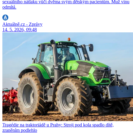
sexuálního nátlaku vůči dvěma svým dětským pacientům. Muž vinu
odmítá.
Aktuálně.cz - Zprávy
14. 5. 2026, 09:48
Tragédie na traktoriádě u Prahy: Stroji pod kola spadlo dítě,
zraněním podlehlo