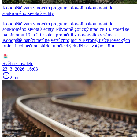
Konopiště vám v novém programu dovolí nakouknout do
soukromého života šlechty
Konopiště vám v novém programu dovolí nakouknout do
soukromého života šlechty. Původně gotický hrad ze 13. století se
na přelomu 19. a 20. století proměnil v novogotický zámek.
Konopiště nabízí třetí největší zbrojnici v Evropě, tisíce loveckých
trofejí i jedinečnou sbírku uměleckých děl se svatým Jiřím.
Svět cestovatele
23. 3. 2026, 16:03
2 min