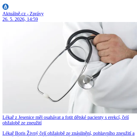
Aktuálně.cz - Zprávy
26. 5. 2026, 14:59
Lékař z Jesenice měl osahávat a fotit dětské pacienty s erekcí, čelí
obžalobě ze zneužití
Lékař Boris Živný čelí obžalobě ze znásilnění, pohlavního zneužití a