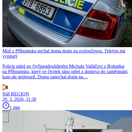
Muž z Příbramska nechal doma dopis na rozloučenou. Telefon má
vypnutý
Policie pátrá po čtyřiapadesátiletém Michalu Vaňáčovi z Bohutína
na Příbramsku, který ve čtvrtek ráno odjel z domova do zaměstnání,
kam ale nedorazil. Doma zanechal dopis na…
Náš REGION
20. 3. 2026, 11:30
1 min