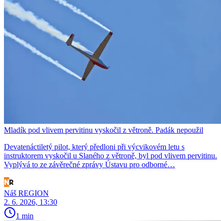
Mladík pod vlivem pervitinu vyskočil z větroně. Padák nepoužil
Devatenáctiletý pilot, který předloni při výcvikovém letu s
instruktorem vyskočil u Slaného z větroně, byl pod vlivem pervitinu.
Vyplývá to ze závěrečné zprávy Ústavu pro odborné…
Náš REGION
2. 6. 2026, 13:30
1 min