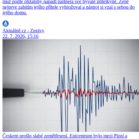
muž podle obžaloby napadl partnera své bývalé přítelkyně. Ženě
nejprve zabitím jejího přítele vyhrožoval a nástroj si vzal s sebou do
jejího domu.
Aktuálně.cz - Zprávy
22. 7. 2026, 15:16
Českem prošlo slabé zemětřesení. Epicentrum bylo mezi Plzní a