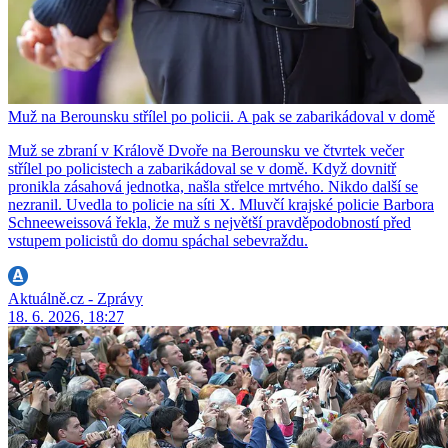
Muž na Berounsku střílel po policii. A pak se zabarikádoval v domě
Muž se zbraní v Králově Dvoře na Berounsku ve čtvrtek večer
střílel po policistech a zabarikádoval se v domě. Když dovnitř
pronikla zásahová jednotka, našla střelce mrtvého. Nikdo další se
nezranil. Uvedla to policie na síti X. Mluvčí krajské policie Barbora
Schneeweissová řekla, že muž s největší pravděpodobností před
vstupem policistů do domu spáchal sebevraždu.
Aktuálně.cz - Zprávy
18. 6. 2026, 18:27