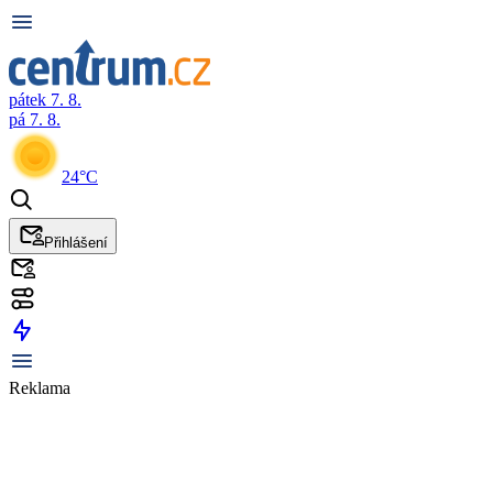
pátek 7. 8.
pá 7. 8.
24°C
Přihlášení
Reklama