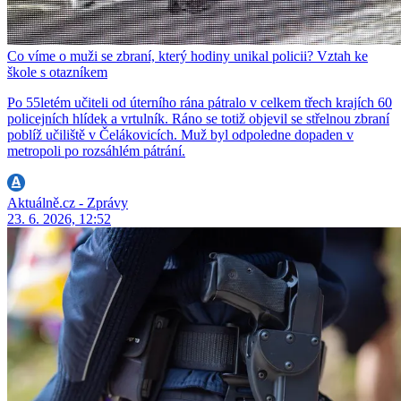
Co víme o muži se zbraní, který hodiny unikal policii? Vztah ke
škole s otazníkem
Po 55letém učiteli od úterního rána pátralo v celkem třech krajích 60
policejních hlídek a vrtulník. Ráno se totiž objevil se střelnou zbraní
poblíž učiliště v Čelákovicích. Muž byl odpoledne dopaden v
metropoli po rozsáhlém pátrání.
Aktuálně.cz - Zprávy
23. 6. 2026, 12:52