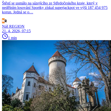
Štěstí se usmálo na sázejícího ze Středočeského kraje, který v
nedělním losování Sportky získal superjackpot ve výši 187 454 975
korun. Jedná se o…
Náš REGION
21. 4. 2026, 07:15
1 min