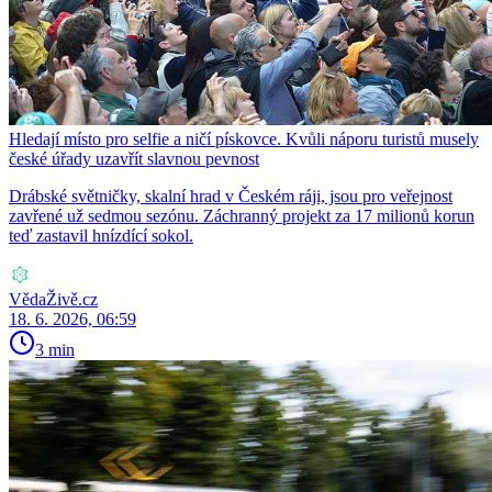
Hledají místo pro selfie a ničí pískovce. Kvůli náporu turistů musely
české úřady uzavřít slavnou pevnost
Drábské světničky, skalní hrad v Českém ráji, jsou pro veřejnost
zavřené už sedmou sezónu. Záchranný projekt za 17 milionů korun
teď zastavil hnízdící sokol.
VědaŽivě.cz
18. 6. 2026, 06:59
3 min