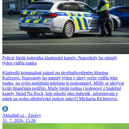
Policie hledá bubeníka kladenské kapely. Naposledy ho minulý
týden viděla matka
Kladenští kriminalisté pátrají po devětatřicetiletém Martinu
Kučerovi. Naposledy ho minulý týden v úterý večer viděla jeho
matka, na svém mobilním telefonu je nedostupný. Může se ukrývat
kvůli finančním potížím. Muže hledá rodina i kolegové z hudební
kapely Sklad Na Rock, kde působí jako bubeník, informovala v
pátek na webu středočeské policie mluvčí Michaela Richterová.
Aktuálně.cz - Zprávy
31. 7. 2026, 15:26