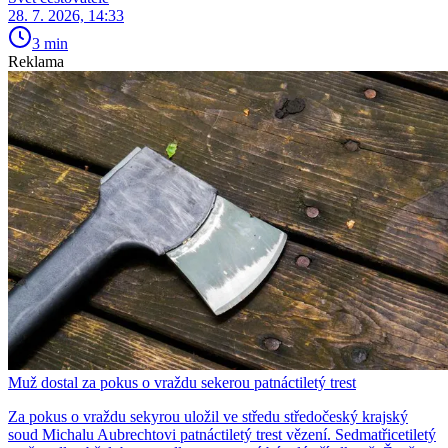
28. 7. 2026, 14:33
3 min
Reklama
Muž dostal za pokus o vraždu sekerou patnáctiletý trest
Za pokus o vraždu sekyrou uložil ve středu středočeský krajský
soud Michalu Aubrechtovi patnáctiletý trest vězení. Sedmatřicetiletý