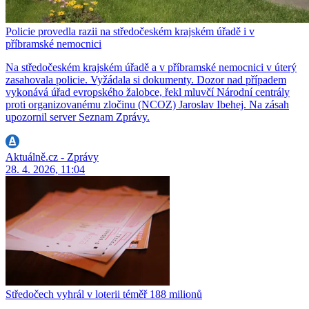
Policie provedla razii na středočeském krajském úřadě i v
příbramské nemocnici
Na středočeském krajském úřadě a v příbramské nemocnici v úterý
zasahovala policie. Vyžádala si dokumenty. Dozor nad případem
vykonává úřad evropského žalobce, řekl mluvčí Národní centrály
proti organizovanému zločinu (NCOZ) Jaroslav Ibehej. Na zásah
upozornil server Seznam Zprávy.
Aktuálně.cz - Zprávy
28. 4. 2026, 11:04
Středočech vyhrál v loterii téměř 188 milionů