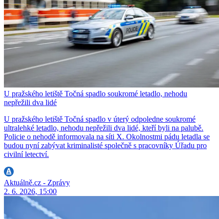
U pražského letiště Točná spadlo soukromé letadlo, nehodu
nepřežili dva lidé
U pražského letiště Točná spadlo v úterý odpoledne soukromé
ultralehké letadlo, nehodu nepřežili dva lidé, kteří byli na palubě.
Policie o nehodě informovala na síti X. Okolnostmi pádu letadla se
budou nyní zabývat kriminalisté společně s pracovníky Úřadu pro
civilní letectví.
Aktuálně.cz - Zprávy
2. 6. 2026, 15:00