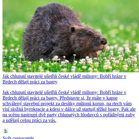
Jak chlupatí stavitelé ušetřili české vládě miliony: Bobří hráze v
Brdech dělají práci za bagry
Jak chlupatí stavitelé ušetřili české vládě miliony: Bobří hráze v
Brdech dělají práci za bagry. Představte si, že máte v kapse
schválený stavební projekt za desítky milionů korun, na rtech vám
visí složitá byrokracie a kdesi v dálce už startují těžké bagry. Pak ale
na scénu nastoupí dvě party chlupatých hlodavců s pořádnými zuby
a udělají celou práci za vás.
Svět cestovatele