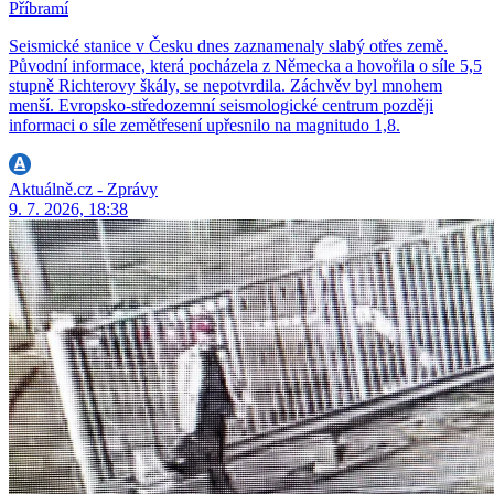
Příbramí
Seismické stanice v Česku dnes zaznamenaly slabý otřes země.
Původní informace, která pocházela z Německa a hovořila o síle 5,5
stupně Richterovy škály, se nepotvrdila. Záchvěv byl mnohem
menší. Evropsko-středozemní seismologické centrum později
informaci o síle zemětřesení upřesnilo na magnitudo 1,8.
Aktuálně.cz - Zprávy
9. 7. 2026, 18:38