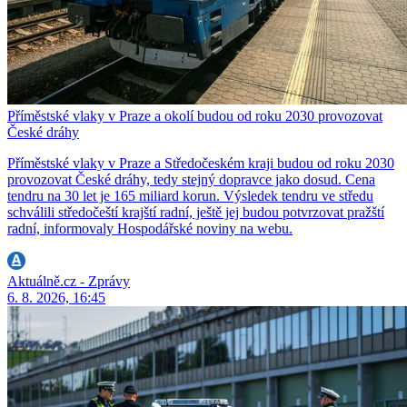
Příměstské vlaky v Praze a okolí budou od roku 2030 provozovat
České dráhy
Příměstské vlaky v Praze a Středočeském kraji budou od roku 2030
provozovat České dráhy, tedy stejný dopravce jako dosud. Cena
tendru na 30 let je 165 miliard korun. Výsledek tendru ve středu
schválili středočeští krajští radní, ještě jej budou potvrzovat pražští
radní, informovaly Hospodářské noviny na webu.
Aktuálně.cz - Zprávy
6. 8. 2026, 16:45