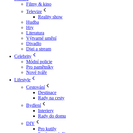
Filmy & kino
Televize
Reality show
Hudba
Hry
Literatura
Výtvarné umění
Divadlo
Digi a stream
Celebrity
Módní policie
Pro pamětníky
Nové tváře
Lifestyle
Cestování
Destinace
Rady na cesty
Bydlení
Interiery
Rady do domu
DIY
Pro kutily