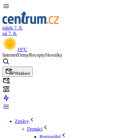
pátek 7. 8.
pá 7. 8.
19°C
Internet
Firmy
Recepty
Slovníky
Přihlášení
Zprávy
Domácí
Regionální