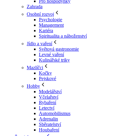
Pro hospodyňky
Zahrada
Osobní rozvoj
Psychologie
Management
Kariéra
Spiritualita a náboženství
Jídlo a vaření
Světová gastronomie
Levné vaření
Kulinářské triky
Mazlíčci
Kočky
Pejskové
Hobby
Modelářství
Včelařství
Rybaření
Letectví
Automobilismus
Adrenalin
Sběratelství
Houbaření