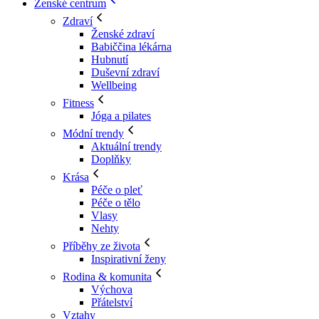
Ženské centrum
Zdraví
Ženské zdraví
Babiččina lékárna
Hubnutí
Duševní zdraví
Wellbeing
Fitness
Jóga a pilates
Módní trendy
Aktuální trendy
Doplňky
Krása
Péče o pleť
Péče o tělo
Vlasy
Nehty
Příběhy ze života
Inspirativní ženy
Rodina & komunita
Výchova
Přátelství
Vztahy