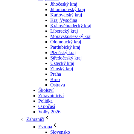
Jihočeský kraj
Jihomoravský kraj
Karlovarský kraj
Kraj Vysočina
Králověhradecký kraj
Liberecký kraj
Moravskoslezský kraj
Olomoucký kraj
Pardubický kraj
Plzeňský kraj
Středočeský kraj
Ústecký kraj
Zlínský kraj
Praha
Brno
Ostrava
Školství
Zdravotnictví
Politika
O počasí
Volby 2026
Zahraničí
Evropa
Slovensko