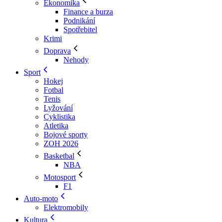
Ekonomika
Finance a burza
Podnikání
Spotřebitel
Krimi
Doprava
Nehody
Sport
Hokej
Fotbal
Tenis
Lyžování
Cyklistika
Atletika
Bojové sporty
ZOH 2026
Basketbal
NBA
Motosport
F1
Auto-moto
Elektromobily
Kultura