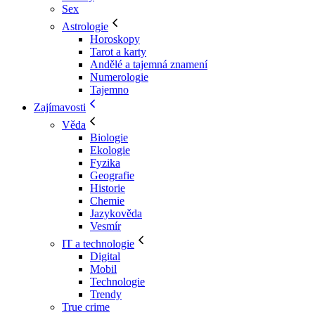
Sex
Astrologie
Horoskopy
Tarot a karty
Andělé a tajemná znamení
Numerologie
Tajemno
Zajímavosti
Věda
Biologie
Ekologie
Fyzika
Geografie
Historie
Chemie
Jazykověda
Vesmír
IT a technologie
Digital
Mobil
Technologie
Trendy
True crime