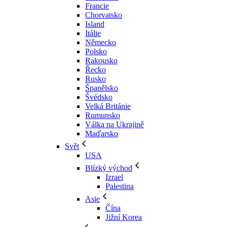
Francie
Chorvatsko
Island
Itálie
Německo
Polsko
Rakousko
Řecko
Rusko
Španělsko
Švédsko
Velká Británie
Rumunsko
Válka na Ukrajině
Maďarsko
Svět
USA
Blízký východ
Izrael
Palestina
Asie
Čína
Jižní Korea