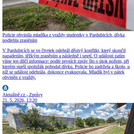
Policie obvinila mladíka z vraždy studentky v Pardubicích, dívka
podlehla zraněním
V Pardubicích se ve čtvrtek odehrál děsivý konflikt, který skončil
napadením, těžkým zraněním a následně i smrtí. O události zatím
víme jen dílčí informace: podle prvních zpráv šlo o útok nožem, při
kterém starší spolužák pobodal dívku. Policie ho zadržela a školu, u
níž se událost odehrála, dokonce evakuovala. Mladík byl v pátek
obviněn z vraždy.
Aktuálně.cz - Zprávy
21. 5. 2026, 13:20