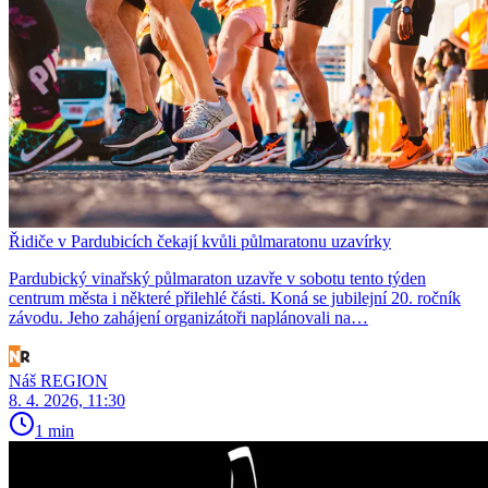
Řidiče v Pardubicích čekají kvůli půlmaratonu uzavírky
Pardubický vinařský půlmaraton uzavře v sobotu tento týden
centrum města i některé přilehlé části. Koná se jubilejní 20. ročník
závodu. Jeho zahájení organizátoři naplánovali na…
Náš REGION
8. 4. 2026, 11:30
1 min