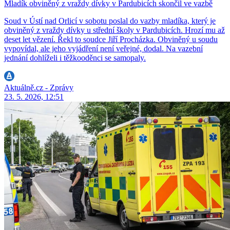
Mladík obviněný z vraždy dívky v Pardubicích skončil ve vazbě
Soud v Ústí nad Orlicí v sobotu poslal do vazby mladíka, který je
obviněný z vraždy dívky u střední školy v Pardubicích. Hrozí mu až
deset let vězení. Řekl to soudce Jiří Procházka. Obviněný u soudu
vypovídal, ale jeho vyjádření není veřejné, dodal. Na vazební
jednání dohlíželi i těžkooděnci se samopaly.
Aktuálně.cz - Zprávy
23. 5. 2026, 12:51