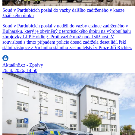
Soud v Pardubicích poslal do vazby dalšího zadrženého v kauze
žhářského útoku
Soud v Pardubicích poslal v neděli do vazby cizince zadrženého v
Bulharsku, který je obviněný z teroristického útoku na výrobní halu
zbrojovky LPP Holding. Proti vazbě muž podal stížnost. V
souvislosti s tímto případem policie dosud zadržela deset lidí, řekl
státní zástupce z Vrchního státního zastupitelství v Praze Jiří Richter.
Aktuálně.cz - Zprávy
26. 4. 2026, 14:50