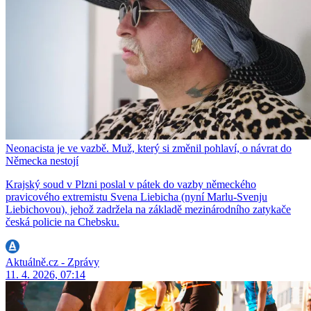
Neonacista je ve vazbě. Muž, který si změnil pohlaví, o návrat do
Německa nestojí
Krajský soud v Plzni poslal v pátek do vazby německého
pravicového extremistu Svena Liebicha (nyní Marlu-Svenju
Liebichovou), jehož zadržela na základě mezinárodního zatykače
česká policie na Chebsku.
Aktuálně.cz - Zprávy
11. 4. 2026, 07:14