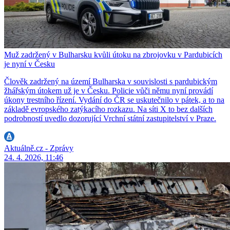
Muž zadržený v Bulharsku kvůli útoku na zbrojovku v Pardubicích
je nyní v Česku
Člověk zadržený na území Bulharska v souvislosti s pardubickým
žhářským útokem už je v Česku. Policie vůči němu nyní provádí
úkony trestního řízení. Vydání do ČR se uskutečnilo v pátek, a to na
základě evropského zatýkacího rozkazu. Na síti X to bez dalších
podrobností uvedlo dozorující Vrchní státní zastupitelství v Praze.
Aktuálně.cz - Zprávy
24. 4. 2026, 11:46