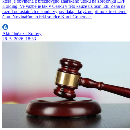
která je obviněná z březnového žhářského útoku na zbrojovku LPP
Holding. Ve vazbě je tak v Česku v této kauze už osm lidí. Žena na
rozdíl od ostatních u soudu vypovídala, i když ne přímo k trestnému
činu. Novinářům to řekl soudce Karel Gobernac.
Aktuálně.cz - Zprávy
28. 5. 2026, 18:33