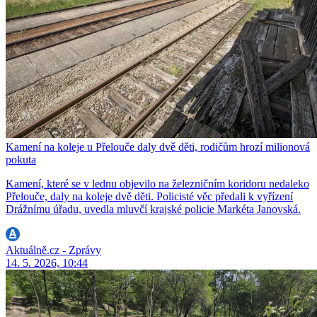
Kamení na koleje u Přelouče daly dvě děti, rodičům hrozí milionová
pokuta
Kamení, které se v lednu objevilo na železničním koridoru nedaleko
Přelouče, daly na koleje dvě děti. Policisté věc předali k vyřízení
Drážnímu úřadu, uvedla mluvčí krajské policie Markéta Janovská.
Aktuálně.cz - Zprávy
14. 5. 2026, 10:44