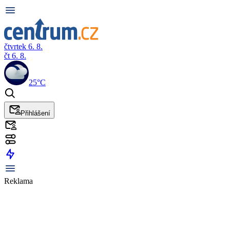
čtvrtek 6. 8.
čt 6. 8.
25°C
Přihlášení
Reklama