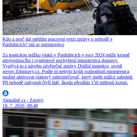
Kdo a proč dal médiím pracovní verzi zprávy o nehodě v
Pardubicích? ptá se ministerstvo
Za tragickou srážku vlaků v Pardubicích v roce 2024 může kromě
strojvedoucího i systémové pochybení ministerstva dopravy.
Vyplývá to z návrhu závěrečné zprávy Drážní inspekce, uvedl
server Zdopravy.cz. Podle ní nebylo kvůli rozhodnutí ministerstva
možné aktivovat vlakový zabezpečovač, který mohl srážce zabránit.
Při nehodě zahynuli čtyři lidé, škoda přesáhla 150 milionů korun.
Aktuálně.cz - Zprávy
18. 7. 2026, 08:48