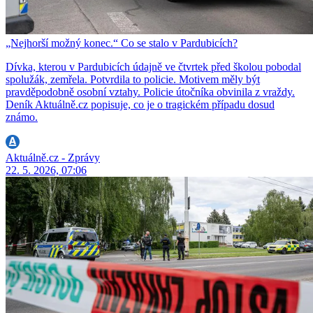
„Nejhorší možný konec.“ Co se stalo v Pardubicích?
Dívka, kterou v Pardubicích údajně ve čtvrtek před školou pobodal
spolužák, zemřela. Potvrdila to policie. Motivem měly být
pravděpodobně osobní vztahy. Policie útočníka obvinila z vraždy.
Deník Aktuálně.cz popisuje, co je o tragickém případu dosud
známo.
Aktuálně.cz - Zprávy
22. 5. 2026, 07:06