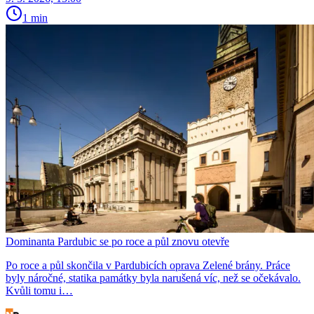
1 min
Dominanta Pardubic se po roce a půl znovu otevře
Po roce a půl skončila v Pardubicích oprava Zelené brány. Práce
byly náročné, statika památky byla narušená víc, než se očekávalo.
Kvůli tomu i…