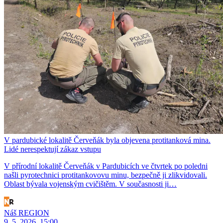
V pardubické lokalitě Červeňák byla objevena protitanková mina.
Lidé nerespektují zákaz vstupu
V přírodní lokalitě Červeňák v Pardubicích ve čtvrtek po poledni
našli pyrotechnici protitankovovu minu, bezpečně ji zlikvidovali.
Oblast bývala vojenským cvičištěm. V současnosti ji…
Náš REGION
9. 5. 2026, 15:00