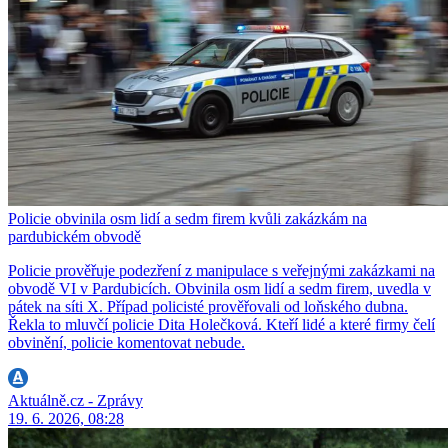
Policie obvinila osm lidí a sedm firem kvůli zakázkám na
pardubickém obvodě
Policie prověřuje podezření z manipulace s veřejnými zakázkami na
obvodě VI v Pardubicích. Obvinila osm lidí a sedm firem, uvedla v
pátek na síti X. Případ policisté prověřovali od loňského dubna.
Řekla to mluvčí policie Dita Holečková. Kteří lidé a které firmy čelí
obvinění, policie komentovat nebude.
Aktuálně.cz - Zprávy
19. 6. 2026, 08:28