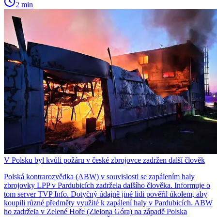
2 min
V Polsku byl kvůli požáru v české zbrojovce zadržen další člověk
Polská kontrarozvědka (ABW) v souvislosti se zapálením haly
zbrojovky LPP v Pardubicích zadržela dalšího člověka. Informuje o
tom server TVP Info. Dotyčný údajně jiné lidi pověřil úkolem, aby
koupili různé předměty využité k zapálení haly v Pardubicích. ABW
ho zadržela v Zelené Hoře (Zielona Góra) na západě Polska