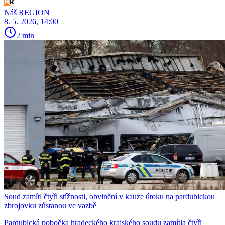
Náš REGION
8. 5. 2026, 14:00
2 min
Soud zamítl čtyři stížnosti, obvinění v kauze útoku na pardubickou
zbrojovku zůstanou ve vazbě
Pardubická pobočka hradeckého krajského soudu zamítla čtyři