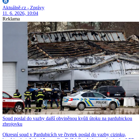
Aktuálně.cz - Zprávy
11. 6. 2026, 10:04
Reklama
Soud poslal do vazby další obviněnou kvůli útoku na pardubickou
zbrojovku
Okresní soud v Pardubicích ve čtvrtek poslal do vazby cizinku,