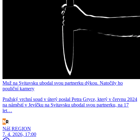
Muž na Svitavsku ubodal svou partnerku dýkou. Natočily ho
pouliční kamery
Pražský vrchní soud v úterý poslal Petra Gryce, který v červnu 2024
na náměstí v Jevíčku na Svitavsku ubodal svou partnerku, na 17
let…
Náš REGION
7. 4. 2026, 17:00