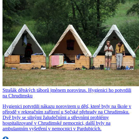
Strašák dětských táborů jménem norovirus. Hygienici ho potvrdili
na Chrudimsku
Hygienici potvrdili nákazu norovirem u dětí, které byly na škole v
přírodě v rekreačním zařízení u Sečské přehrady na Chrudimsku.
Dvě byly se silnými žaludečními a střevními problémy
hospitalizované v Chrudimské nemocnici, další byly na
ambulantním vyšetření v nemocnici v Pardubicích.