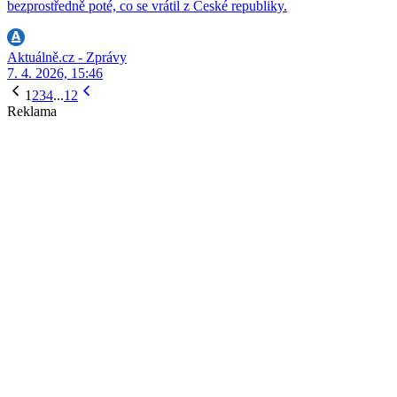
bezprostředně poté, co se vrátil z České republiky.
Aktuálně.cz - Zprávy
7. 4. 2026, 15:46
1
2
3
4
...
12
Reklama