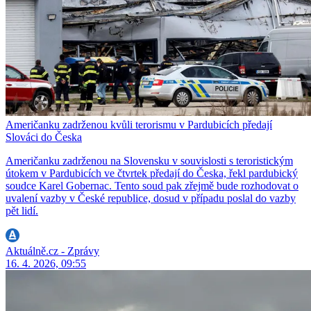
Američanku zadrženou kvůli terorismu v Pardubicích předají
Slováci do Česka
Američanku zadrženou na Slovensku v souvislosti s teroristickým
útokem v Pardubicích ve čtvrtek předají do Česka, řekl pardubický
soudce Karel Gobernac. Tento soud pak zřejmě bude rozhodovat o
uvalení vazby v České republice, dosud v případu poslal do vazby
pět lidí.
Aktuálně.cz - Zprávy
16. 4. 2026, 09:55