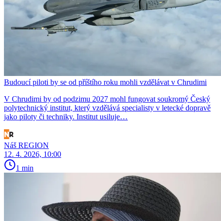
Budoucí piloti by se od příštího roku mohli vzdělávat v Chrudimi
V Chrudimi by od podzimu 2027 mohl fungovat soukromý Český
polytechnický institut, který vzdělává specialisty v letecké dopravě
jako piloty či techniky. Institut usiluje…
Náš REGION
12. 4. 2026, 10:00
1 min