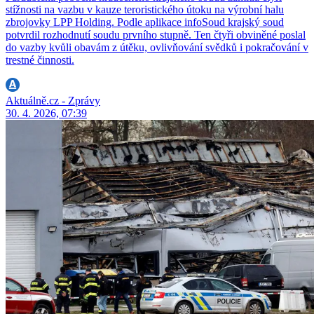
stížnosti na vazbu v kauze teroristického útoku na výrobní halu
zbrojovky LPP Holding. Podle aplikace infoSoud krajský soud
potvrdil rozhodnutí soudu prvního stupně. Ten čtyři obviněné poslal
do vazby kvůli obavám z útěku, ovlivňování svědků i pokračování v
trestné činnosti.
Aktuálně.cz - Zprávy
30. 4. 2026, 07:39