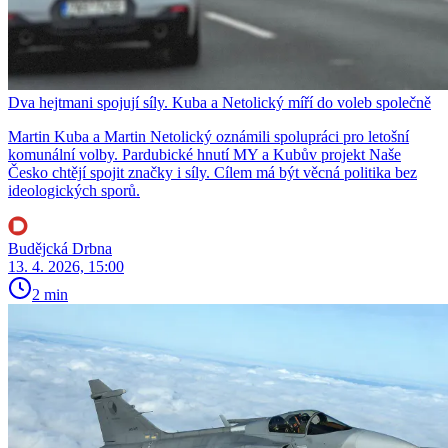
Dva hejtmani spojují síly. Kuba a Netolický míří do voleb společně
Martin Kuba a Martin Netolický oznámili spolupráci pro letošní
komunální volby. Pardubické hnutí MY a Kubův projekt Naše
Česko chtějí spojit značky i síly. Cílem má být věcná politika bez
ideologických sporů.
Budějcká Drbna
13. 4. 2026, 15:00
2 min