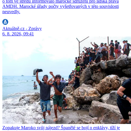
o tom ve středu informovalo marocké sdružení pro lidská práva
AMDH. Marocké úřady počty vyšetřovaných v této souvislosti
neuvedly.
Aktuálně.cz - Zprávy
6. 8. 2026, 09:41
Zopakuje Maroko svůj nájezd? Španělé se bojí o enklávy, tíží je