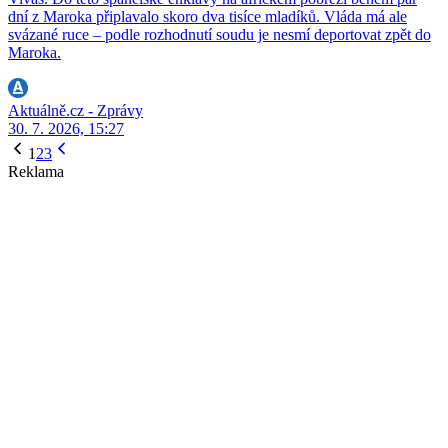
dní z Maroka připlavalo skoro dva tisíce mladíků. Vláda má ale
svázané ruce – podle rozhodnutí soudu je nesmí deportovat zpět do
Maroka.
Aktuálně.cz - Zprávy
30. 7. 2026, 15:27
1
2
3
Reklama