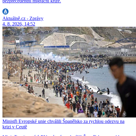
bezprecedentní migrační krize.
Aktuálně.cz - Zprávy
4. 8. 2026, 14:52
Ministři Evropské unie chválili Španělsko za rychlou odezvu na
krizi v Ceutě