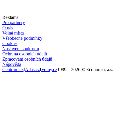
Reklama
Pro partnery
O nás
Volná místa
Všeobecné podmínky
Cookies
Nastavení soukromí
Ochrana osobních údajů
Zpracování osobních údajů
Nápověda
Centrum.cz
I
Atlas.cz
I
Volny.cz
1999 –
2026
© Economia, a.s.