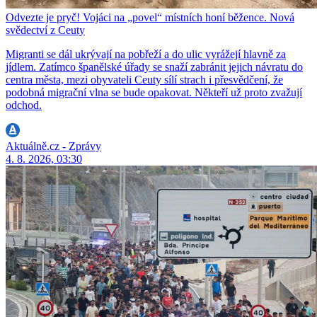
Odvezte je pryč! Vojáci na „povel“ místních honí běžence. Nová
svědectví z Ceuty
Migranti se dál ukrývají na pobřeží a do ulic vyrážejí hlavně za
jídlem. Zatímco španělské úřady se snaží zabránit jejich návratu do
centra města, mezi obyvateli Ceuty sílí strach i přesvědčení, že
podobná migrační vlna se bude opakovat. Někteří už proto zvažují
odchod.
Aktuálně.cz - Zprávy
4. 8. 2026, 03:30