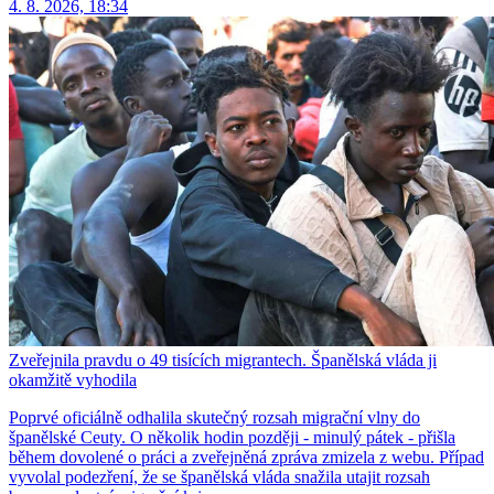
4. 8. 2026, 18:34
Zveřejnila pravdu o 49 tisících migrantech. Španělská vláda ji
okamžitě vyhodila
Poprvé oficiálně odhalila skutečný rozsah migrační vlny do
španělské Ceuty. O několik hodin později - minulý pátek - přišla
během dovolené o práci a zveřejněná zpráva zmizela z webu. Případ
vyvolal podezření, že se španělská vláda snažila utajit rozsah