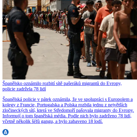
Španělsko oznámilo rozbití sítě pašeráků migrantů do Evropy,
policie zadržela 78 lidí
Španělská policie v pátek oznámila, že ve spolupráci s Europolem a
kolegy z Francie, Portugalska a Polska rozbila jednu z největších
zločineckých sítí, která ve Středomoří pašovala migranty do Evropy.
Informují o tom španělská média. Podle nich bylo zadrženo 78 lidí,
včetně několik šéfů gangu, a bylo zabaveno 18 lodí.