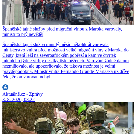
Španělské tajné služby před migrační vlnou z Maroka varovaly,
ministr to prý nevěděl
Španělská tajná služba minulý měsíc několikrát varovala
ministerstvo vnitra před možností velké migrační vlny z Maroka do
Ceuty, která leží na severoafrickém pobřeží a kam ve čtvrtek
minulého týdne vtrhly desítky tisíc běženců. Varování žádné datum
nezmiňovalo, ale upozorňovalo, že taková možnost je velmi
pravděpodobná. Ministr vnitra Fernando Grande-Marlaska už dříve
řekl, že on varován nebyl.
Aktuálně.cz - Zprávy
3. 8. 2026, 08:22