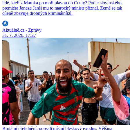
lidé, kteří z Maroka po moři plavou do Ceuty? Podle slovinského
premiéra Janeze Janši mu to marocký ministr přiznal. Země se tak
cíleně zbavuje drobných kriminálníků.
Aktuálně.cz - Zprávy
31. 7. 2026, 17:27
Brutální přelidnění, popsali místní bleskový exodus. Většina