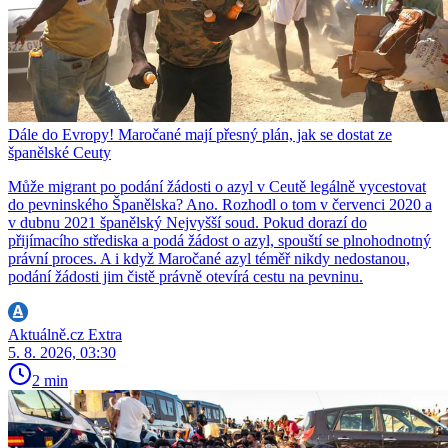
Dále do Evropy! Maročané mají přesný plán, jak se dostat ze
španělské Ceuty
Může migrant po podání žádosti o azyl v Ceutě legálně vycestovat
do pevninského Španělska? Ano. Rozhodl o tom v červenci 2020 a
v dubnu 2021 španělský Nejvyšší soud. Pokud dorazí do
přijímacího střediska a podá žádost o azyl, spouští se plnohodnotný
právní proces. A i když Maročané azyl téměř nikdy nedostanou,
podání žádosti jim čistě právně otevírá cestu na pevninu.
Aktuálně.cz Extra
5. 8. 2026, 03:30
2 min