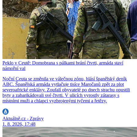
Peklo v Ceutě: Domobrana s pálkami brání čtvrti, armáda staví
námořní val
Noční Ceuta se změnila ve válečnou zónu, hlásí španělský deník
ABC. Španělská armáda vytlačuje tisíce Maročanů zpět za plot
severoafrické enklávy. Zoufalí obyvatelé po dnech strachu opustili
byty a zabarikádovali své čtvrti. V ulicích vyrostly zátarasy s
místními muži a chlapci vyzbrojenými tyčemi a řetězy.
Aktuálně.cz - Zprávy
1. 8. 2026, 17:48