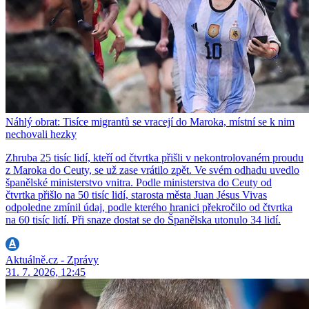
Náhlý obrat: Tisíce migrantů se vracejí do Maroka, místní se k nim
nechovali hezky
Zhruba 25 tisíc lidí, kteří od čtvrtka přišli v nekontrolovaném proudu
z Maroka do Ceuty, se už zase vrátilo zpět. Ve svém odhadu uvedlo
španělské ministerstvo vnitra. Podle ministerstva do Ceuty od
čtvrtka přišlo na 50 tisíc lidí, starosta města Juan Jésus Vivas
odpoledne zmínil údaj, podle kterého hranici překročilo od čtvrtka
na 60 tisíc lidí. Při snaze dostat se do Španělska utonulo 34 lidí.
Aktuálně.cz - Zprávy
31. 7. 2026, 12:45