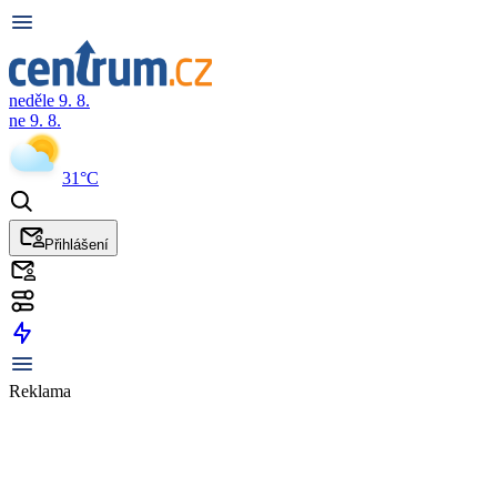
neděle 9. 8.
ne 9. 8.
31°C
Přihlášení
Reklama