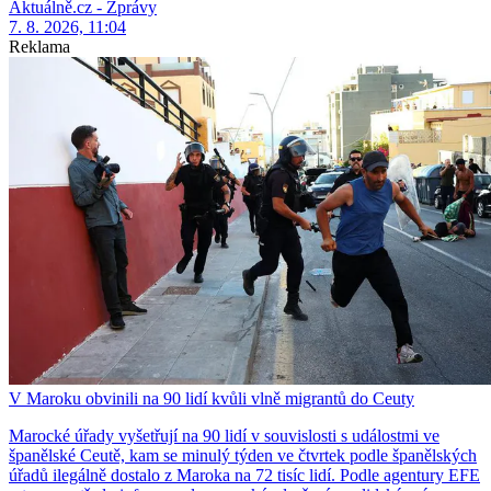
Aktuálně.cz - Zprávy
7. 8. 2026, 11:04
Reklama
V Maroku obvinili na 90 lidí kvůli vlně migrantů do Ceuty
Marocké úřady vyšetřují na 90 lidí v souvislosti s událostmi ve
španělské Ceutě, kam se minulý týden ve čtvrtek podle španělských
úřadů ilegálně dostalo z Maroka na 72 tisíc lidí. Podle agentury EFE