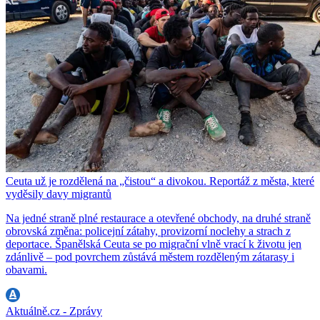
Ceuta už je rozdělená na „čistou“ a divokou. Reportáž z města, které
vyděsily davy migrantů
Na jedné straně plné restaurace a otevřené obchody, na druhé straně
obrovská změna: policejní zátahy, provizorní noclehy a strach z
deportace. Španělská Ceuta se po migrační vlně vrací k životu jen
zdánlivě – pod povrchem zůstává městem rozděleným zátarasy i
obavami.
Aktuálně.cz - Zprávy