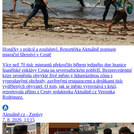
Honičky s policií a zoufalství. Reportérka Aktuálně popisuje
migrační šílenství v Ceutě
Více než 70 tisíc migrantů překročilo během jediného dne hranice
španělské enklávy Ceuta na severoafrickém pobřeží. Bezprecedentní
krize proměnila obvykle živé město v liduprázdnou zónu s
vyprodanými obchody, zavřenými restauracemi a desítkami tisíc
vyděšených obyvatel. O tom, jak se město vyrovnává s krizí,
reportovala přímo z Ceuty redaktorka Aktuálně.cz Veronika
Rodriguez.
Aktuálně.cz - Zprávy
7. 8. 2026, 13:15