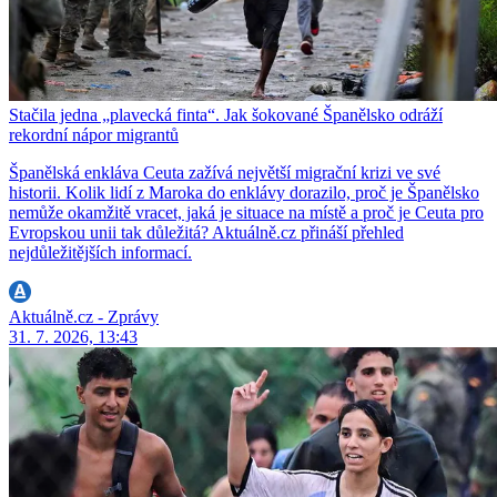
Stačila jedna „plavecká finta“. Jak šokované Španělsko odráží
rekordní nápor migrantů
Španělská enkláva Ceuta zažívá největší migrační krizi ve své
historii. Kolik lidí z Maroka do enklávy dorazilo, proč je Španělsko
nemůže okamžitě vracet, jaká je situace na místě a proč je Ceuta pro
Evropskou unii tak důležitá? Aktuálně.cz přináší přehled
nejdůležitějších informací.
Aktuálně.cz - Zprávy
31. 7. 2026, 13:43