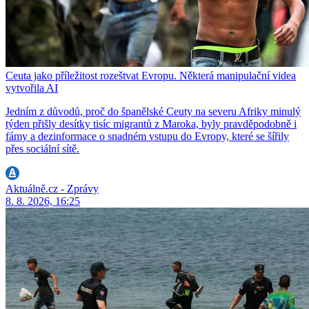
Ceuta jako příležitost rozeštvat Evropu. Některá manipulační videa
vytvořila AI
Jedním z důvodů, proč do španělské Ceuty na severu Afriky minulý
týden přišly desítky tisíc migrantů z Maroka, byly pravděpodobně i
fámy a dezinformace o snadném vstupu do Evropy, které se šířily
přes sociální sítě.
Aktuálně.cz - Zprávy
8. 8. 2026, 16:25