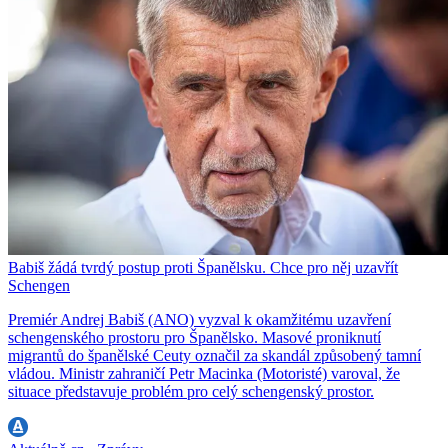
Babiš žádá tvrdý postup proti Španělsku. Chce pro něj uzavřít
Schengen
Premiér Andrej Babiš (ANO) vyzval k okamžitému uzavření
schengenského prostoru pro Španělsko. Masové proniknutí
migrantů do španělské Ceuty označil za skandál způsobený tamní
vládou. Ministr zahraničí Petr Macinka (Motoristé) varoval, že
situace představuje problém pro celý schengenský prostor.