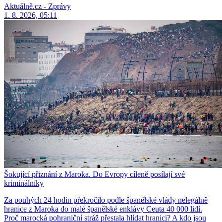
Aktuálně.cz - Zprávy
1. 8. 2026, 05:11
Šokující přiznání z Maroka. Do Evropy cíleně posílají své
kriminálníky
Za pouhých 24 hodin překročilo podle španělské vlády nelegálně
hranice z Maroka do malé španělské enklávy Ceuta 40 000 lidí.
Proč marocká pohraniční stráž přestala hlídat hranici? A kdo jsou