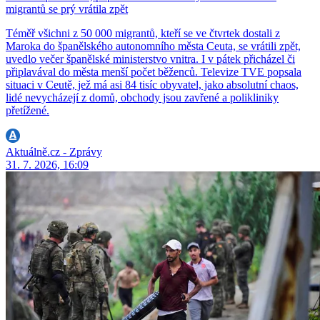
migrantů se prý vrátila zpět
Téměř všichni z 50 000 migrantů, kteří se ve čtvrtek dostali z
Maroka do španělského autonomního města Ceuta, se vrátili zpět,
uvedlo večer španělské ministerstvo vnitra. I v pátek přicházel či
připlavával do města menší počet běženců. Televize TVE popsala
situaci v Ceutě, jež má asi 84 tisíc obyvatel, jako absolutní chaos,
lidé nevycházejí z domů, obchody jsou zavřené a polikliniky
přetížené.
Aktuálně.cz - Zprávy
31. 7. 2026, 16:09