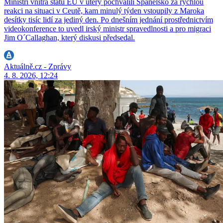
Ministři vnitra států EU v úterý pochválili Španělsko za rychlou
reakci na situaci v Ceutě, kam minulý týden vstoupily z Maroka
desítky tisíc lidí za jediný den. Po dnešním jednání prostřednictvím
videokonference to uvedl irský ministr spravedlnosti a pro migraci
Jim O´Callaghan, který diskusi předsedal.
Aktuálně.cz - Zprávy
4. 8. 2026, 12:24