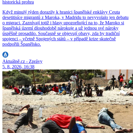
historická prohra
Když minulý týden dorazily k hranici španělské enklávy Ceuta
desetitisíce migrantů z Maroka, v Madridu to nevyvolalo jen debatu
o migraci. Zaznívají totiž i hlasy upozorňující na to, že Maroko si
španělská území dlouhodobě nárokuje a už jednou své nároky
úspěšně prosadilo. Současně se objevují obavy, zda by tradiční
spojenci – včetně Spojených států – v případě krize skutečně
podpořili Španělsko.
Aktuálně.cz - Zprávy
5. 8. 2026, 16:38