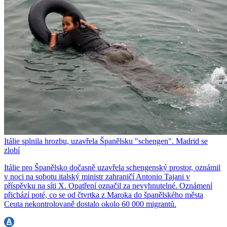
Itálie splnila hrozbu, uzavřela Španělsku "schengen". Madrid se
zlobí
Itálie pro Španělsko dočasně uzavřela schengenský prostor, oznámil
v noci na sobotu italský ministr zahraničí Antonio Tajani v
příspěvku na síti X. Opatření označil za nevyhnutelné. Oznámení
přichází poté, co se od čtvrtka z Maroka do španělského města
Ceuta nekontrolovaně dostalo okolo 60 000 migrantů.