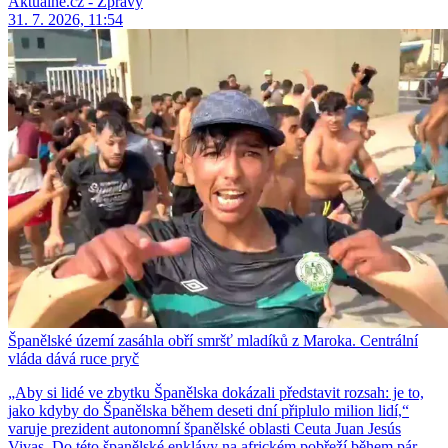
Aktuálně.cz - Zprávy
31. 7. 2026, 11:54
Španělské území zasáhla obří smršť mladíků z Maroka. Centrální
vláda dává ruce pryč
„Aby si lidé ve zbytku Španělska dokázali představit rozsah: je to,
jako kdyby do Španělska během deseti dní připlulo milion lidí,“
varuje prezident autonomní španělské oblasti Ceuta Juan Jesús
Vivas. Do této španělské enklávy na africkém pobřeží během pár