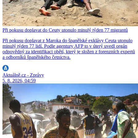
Při pokusu doplavat do Ceuty utonulo minulý týden 77 migrantů
Při pokusu doplavat z Maroka do španělské exklávy Ceuta utonulo
minulý týden 77 lidí. Podle agentury AFP to v úterý uvedl orgán
odpovědný za identifikaci obětí, který je složen z forenzních expertů
a odborníků španělského četnictva.
Aktuálně.cz - Zprávy
5. 8. 2026, 04:59