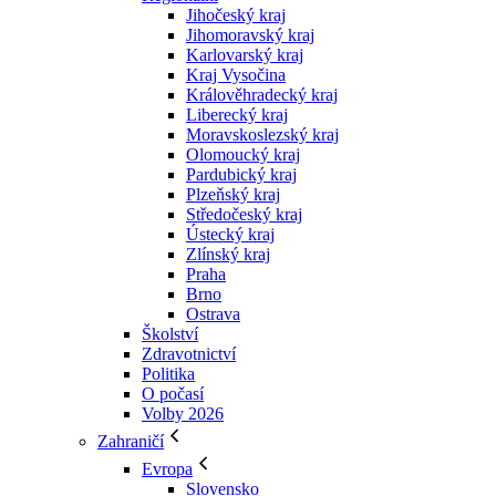
Jihočeský kraj
Jihomoravský kraj
Karlovarský kraj
Kraj Vysočina
Králověhradecký kraj
Liberecký kraj
Moravskoslezský kraj
Olomoucký kraj
Pardubický kraj
Plzeňský kraj
Středočeský kraj
Ústecký kraj
Zlínský kraj
Praha
Brno
Ostrava
Školství
Zdravotnictví
Politika
O počasí
Volby 2026
Zahraničí
Evropa
Slovensko