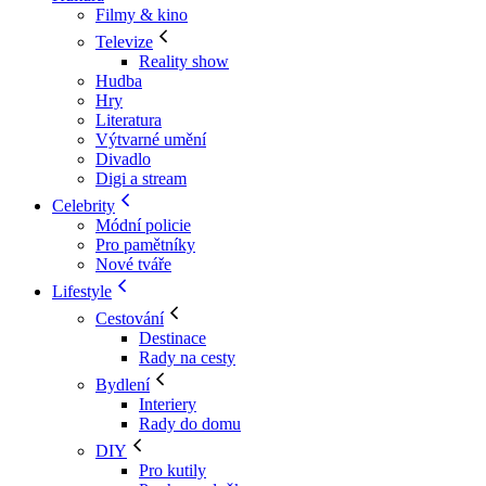
Filmy & kino
Televize
Reality show
Hudba
Hry
Literatura
Výtvarné umění
Divadlo
Digi a stream
Celebrity
Módní policie
Pro pamětníky
Nové tváře
Lifestyle
Cestování
Destinace
Rady na cesty
Bydlení
Interiery
Rady do domu
DIY
Pro kutily