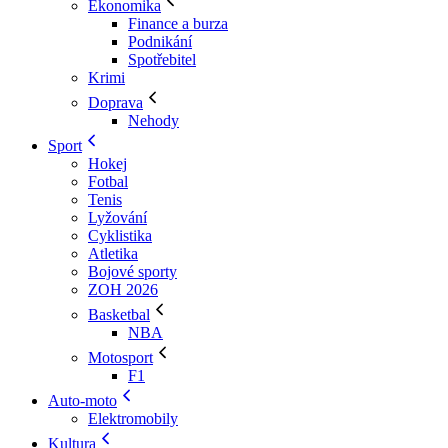
Ekonomika
Finance a burza
Podnikání
Spotřebitel
Krimi
Doprava
Nehody
Sport
Hokej
Fotbal
Tenis
Lyžování
Cyklistika
Atletika
Bojové sporty
ZOH 2026
Basketbal
NBA
Motosport
F1
Auto-moto
Elektromobily
Kultura