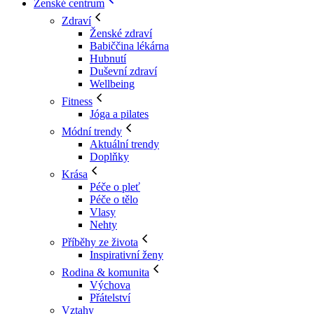
Ženské centrum
Zdraví
Ženské zdraví
Babiččina lékárna
Hubnutí
Duševní zdraví
Wellbeing
Fitness
Jóga a pilates
Módní trendy
Aktuální trendy
Doplňky
Krása
Péče o pleť
Péče o tělo
Vlasy
Nehty
Příběhy ze života
Inspirativní ženy
Rodina & komunita
Výchova
Přátelství
Vztahy