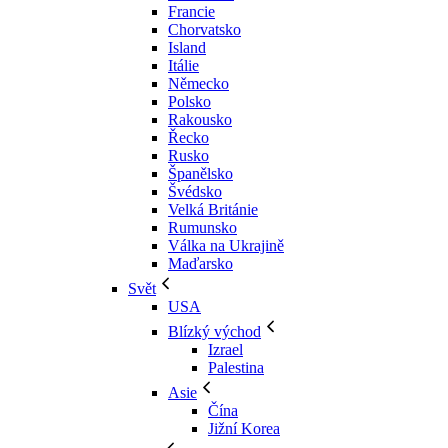
Francie
Chorvatsko
Island
Itálie
Německo
Polsko
Rakousko
Řecko
Rusko
Španělsko
Švédsko
Velká Británie
Rumunsko
Válka na Ukrajině
Maďarsko
Svět
USA
Blízký východ
Izrael
Palestina
Asie
Čína
Jižní Korea