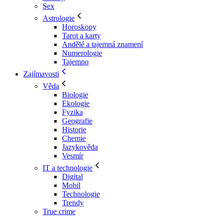
Sex
Astrologie
Horoskopy
Tarot a karty
Andělé a tajemná znamení
Numerologie
Tajemno
Zajímavosti
Věda
Biologie
Ekologie
Fyzika
Geografie
Historie
Chemie
Jazykověda
Vesmír
IT a technologie
Digital
Mobil
Technologie
Trendy
True crime