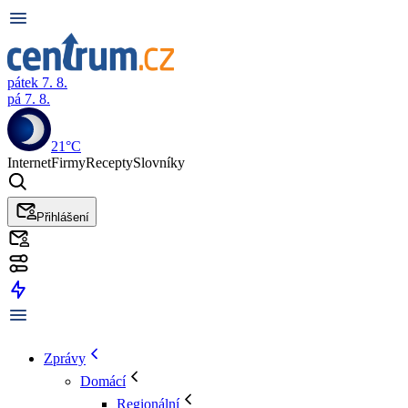
pátek 7. 8.
pá 7. 8.
21°C
Internet
Firmy
Recepty
Slovníky
Přihlášení
Zprávy
Domácí
Regionální