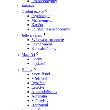
Pro hospodyňky
Zahrada
Osobní rozvoj
Psychologie
Management
Kariéra
Spiritualita a náboženství
Jídlo a vaření
Světová gastronomie
Levné vaření
Kulinářské triky
Mazlíčci
Kočky
Pejskové
Hobby
Modelářství
Včelařství
Rybaření
Letectví
Automobilismus
Adrenalin
Sběratelství
Houbaření