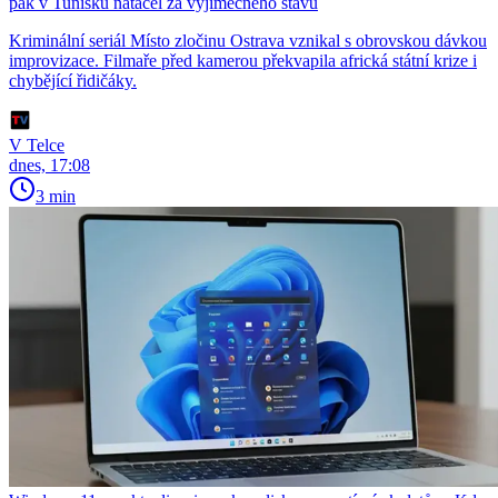
pak v Tunisku natáčel za výjimečného stavu
Kriminální seriál Místo zločinu Ostrava vznikal s obrovskou dávkou
improvizace. Filmaře před kamerou překvapila africká státní krize i
chybějící řidičáky.
V Telce
dnes, 17:08
3 min