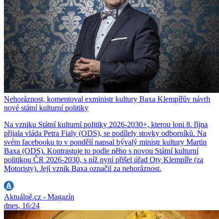
Nehoráznost, komentoval exministr kultury Baxa Klempířův návrh
nové státní kulturní politiky
Na vzniku Státní kulturní politiky 2026-2030+, kterou loni 8. října
přijala vláda Petra Fialy (ODS), se podílely stovky odborníků. Na
svém facebooku to v pondělí napsal bývalý ministr kultury Martin
Baxa (ODS). Kontrastuje to podle něho s novou Státní kulturní
politikou ČR 2026-2030, s níž nyní přišel úřad Oty Klempíře (za
Motoristy). Její vznik Baxa označil za nehoráznost.
Aktuálně.cz - Magazín
dnes, 16:24