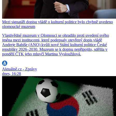
Mezi signatáři dopisu vládě o kulturní politice bylo chybně uvedeno
olomoucké muzeum
Vlastivědné muzeum v Olomouci se ohradilo proti uvedení svého
jména mezi institucemi, které podepsaly otevřený dopis vládě
Andreje Babiše (ANO) kvůli nové Státní kulturní politice České
republiky 2026–2030. Muzeum se k dopisu nepřipojilo, sdělila v
pondělí ČTK jeho mluvčí Martina Vysloužilová.
Aktuálně.cz - Zprávy
dnes, 16:28