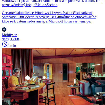
Windows 11 po aktualizaci zamkne disk a nepustí vás k datům. Kdo
nezná 48místný kód, přišel o všechno
Červnová aktualizace Windows 11 vyvolává na části zařízení
obrazovku BitLocker Recovery. Bez 48místného obnovovacího
klíče se k datům nedostanete, a Microsoft ho za vás nenajde.
Mobify.cz
dnes, 17:08
4 min