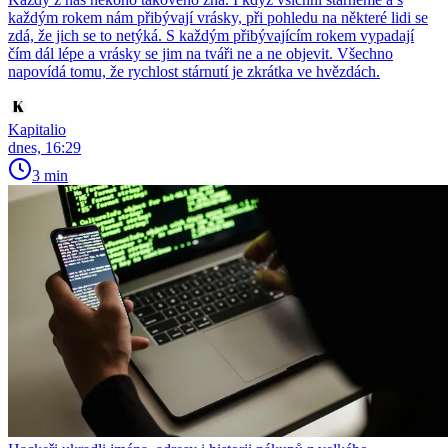
každým rokem nám přibývají vrásky, při pohledu na některé lidi se
zdá, že jich se to netýká. S každým přibývajícím rokem vypadají
čím dál lépe a vrásky se jim na tváři ne a ne objevit. Všechno
napovídá tomu, že rychlost stárnutí je zkrátka ve hvězdách.
Kapitalio
dnes, 16:29
3 min