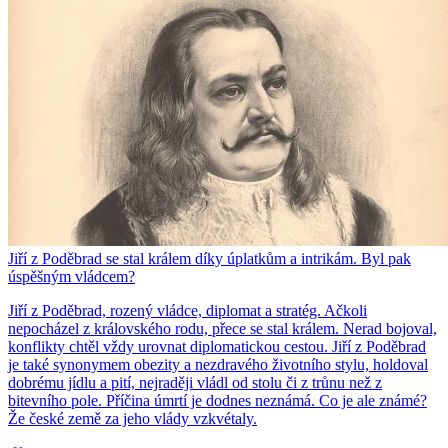
Jiří z Poděbrad se stal králem díky úplatkům a intrikám. Byl pak
úspěšným vládcem?
Jiří z Poděbrad, rozený vládce, diplomat a stratég. Ačkoli
nepocházel z královského rodu, přece se stal králem. Nerad bojoval,
konflikty chtěl vždy urovnat diplomatickou cestou. Jiří z Poděbrad
je také synonymem obezity a nezdravého životního stylu, holdoval
dobrému jídlu a pití, nejraději vládl od stolu či z trůnu než z
bitevního pole. Příčina úmrtí je dodnes neznámá. Co je ale známé?
Že české země za jeho vlády vzkvétaly.