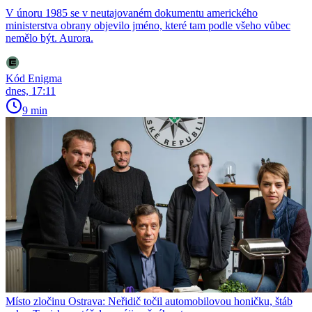
V únoru 1985 se v neutajovaném dokumentu amerického
ministerstva obrany objevilo jméno, které tam podle všeho vůbec
nemělo být. Aurora.
Kód Enigma
dnes, 17:11
9 min
Místo zločinu Ostrava: Neřidič točil automobilovou honičku, štáb