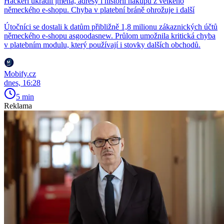
Hackeři ukradli jména, adresy i historii nákupů z velkého
německého e-shopu. Chyba v platební bráně ohrožuje i další
Útočníci se dostali k datům přibližně 1,8 milionu zákaznických účtů
německého e-shopu asgoodasnew. Průlom umožnila kritická chyba
v platebním modulu, který používají i stovky dalších obchodů.
Mobify.cz
dnes, 16:28
5 min
Reklama