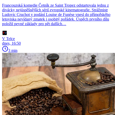
Francouzská komedie Četník ze Saint Tropez odstartovala jednu z
divácky nejúspěšnějších sérií evropské kinematografie. Strážmistr
Ludovic Cruchot v podání Louise de Funèse vnesl do přímořského
letoviska nevídaný zmatek i osobitý pořádek. Úspěch prvního dílu
položil pevné základy pro pět dalších…
V Telce
dnes, 16:50
3 min