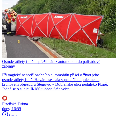
Osmdesátiletý řidič nepřežil náraz automobilu do palisádové
zábrany
Při tragické nehodě osobního automobilu přišel o život jeho
osmdesátiletý řidič. Havárie se stala v pondělí odpoledne na
kruhovém objezdu u Štěnovic v Dobřanské ulici nedaleko Plzně.
Jedná se o silnici II/180 u obce Štěnovice.
Plzeňská Drbna
dnes, 16:59
1 min