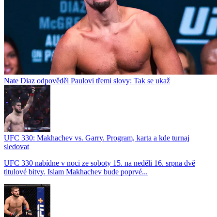
Nate Diaz odpověděl Paulovi třemi slovy: Tak se ukaž
UFC 330: Makhachev vs. Garry. Program, karta a kde turnaj
sledovat
UFC 330 nabídne v noci ze soboty 15. na neděli 16. srpna dvě
titulové bitvy. Islam Makhachev bude poprvé...