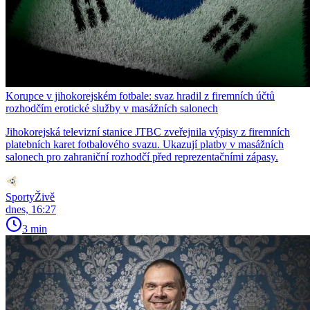
Korupce v jihokorejském fotbale: svaz hradil z firemních účtů
rozhodčím erotické služby v masážních salonech
Jihokorejská televizní stanice JTBC zveřejnila výpisy z firemních
platebních karet fotbalového svazu. Ukazují platby v masážních
salonech pro zahraniční rozhodčí před reprezentačními zápasy.
SportyŽivě
dnes, 16:27
3 min