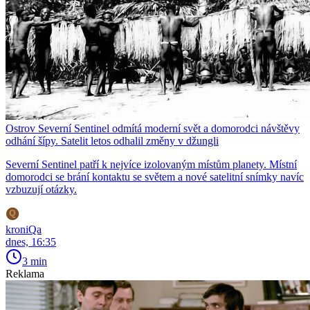
Ostrov Severní Sentinel odmítá moderní svět a domorodci návštěvy
odhání šípy. Satelit letos odhalil změny v džungli
Severní Sentinel patří k nejvíce izolovaným místům planety. Místní
domorodci se brání kontaktu se světem a nové satelitní snímky navíc
vzbuzují otázky.
kroniQa
dnes, 16:35
3 min
Reklama