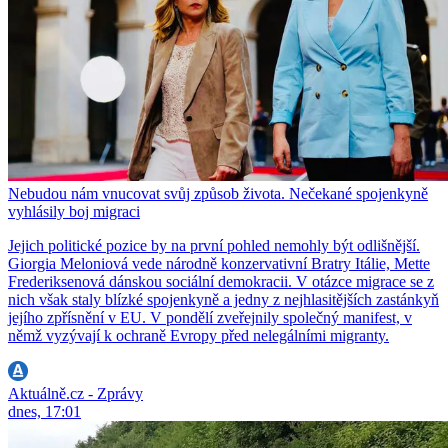
Nebudou nám vnucovat svůj způsob života. Nečekané spojenkyně
vyhlásily boj migraci
Jejich politické pozice by na první pohled nemohly být odlišnější.
Giorgia Meloniová vede národně konzervativní Bratry Itálie, Mette
Frederiksenová dánskou sociální demokracii. V otázce migrace se z
nich však staly blízké spojenkyně a jedny z nejhlasitějších zastánkyň
jejího zpřísnění v EU. V pondělí zveřejnily společný manifest, v
němž vyzývají k ochraně Evropy před nelegálními migranty.
Aktuálně.cz - Zprávy
dnes, 17:01