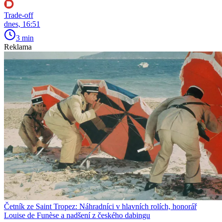
Trade-off
dnes, 16:51
3 min
Reklama
Četník ze Saint Tropez: Náhradníci v hlavních rolích, honorář
Louise de Funèse a nadšení z českého dabingu