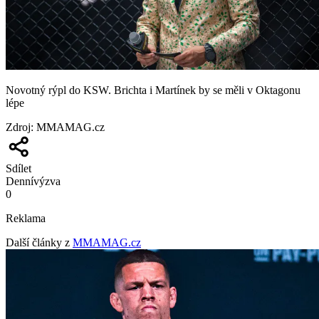
Novotný rýpl do KSW. Brichta i Martínek by se měli v Oktagonu
lépe
Zdroj
:
MMAMAG.cz
Sdílet
Denní
výzva
0
Reklama
Další články z
MMAMAG.cz