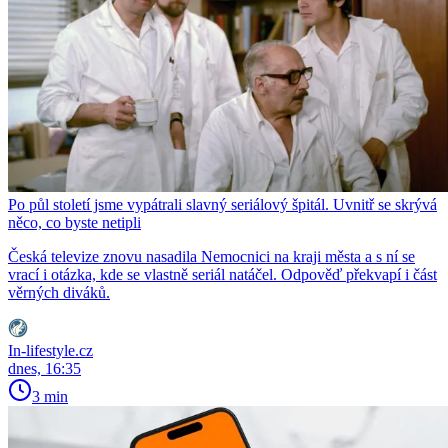
Po půl století jsme vypátrali slavný seriálový špitál. Uvnitř se skrývá
něco, co byste netipli
Česká televize znovu nasadila Nemocnici na kraji města a s ní se
vrací i otázka, kde se vlastně seriál natáčel. Odpověď překvapí i část
věrných diváků.
In-lifestyle.cz
dnes, 16:35
3 min