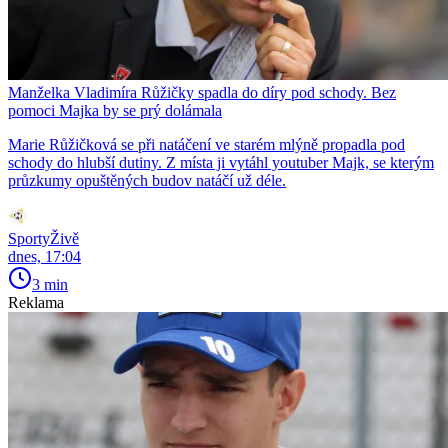
Manželka Vladimíra Růžičky spadla do díry pod schody. Bez
pomoci Majka by se prý dolámala
Marie Růžičková se při natáčení ve starém mlýně propadla pod
schody do hlubší dutiny. Z místa ji vytáhl youtuber Majk, se kterým
průzkumy opuštěných budov natáčí už déle.
SportyŽivě
dnes, 17:04
3 min
Reklama