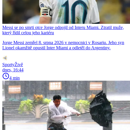
Messi se po smrti otce Jorge odpojil od Interu Miami. Ztratil muže,
který řídil celou jeho kariéru
Jorge Messi zemřel 8. srpna 2026 v nemocnici v Rosariu. Jeho syn
Lionel okamžitě opustil Inter Miami a odletěl do Argentiny.
SportyŽivě
dnes, 16:44
4 min