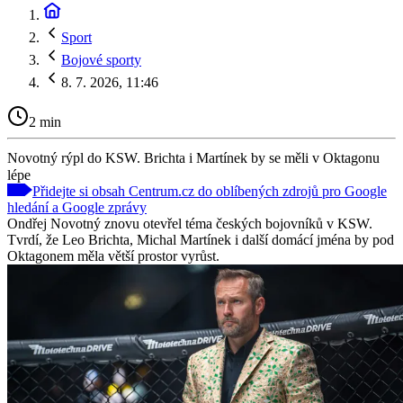
Sport
Bojové sporty
8. 7. 2026, 11:46
2 min
Novotný rýpl do KSW. Brichta i Martínek by se měli v Oktagonu
lépe
Přidejte si obsah Centrum.cz do oblíbených zdrojů pro Google
hledání a Google zprávy
Ondřej Novotný znovu otevřel téma českých bojovníků v KSW.
Tvrdí, že Leo Brichta, Michal Martínek i další domácí jména by pod
Oktagonem měla větší prostor vyrůst.