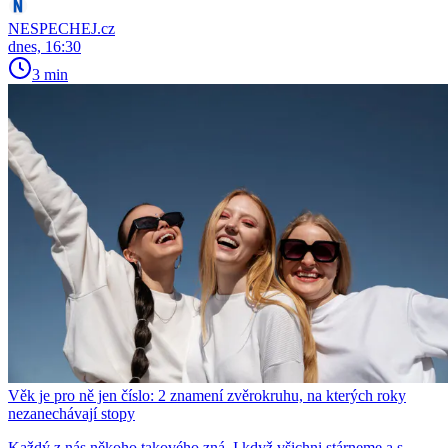
NESPECHEJ.cz
dnes, 16:30
3 min
Věk je pro ně jen číslo: 2 znamení zvěrokruhu, na kterých roky
nezanechávají stopy
Každý z nás někoho takového zná. I když všichni stárneme a s