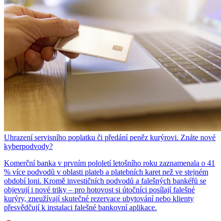
Uhrazení servisního poplatku či předání peněz kurýrovi. Znáte nové
kyberpodvody?
Komerční banka v prvním pololetí letošního roku zaznamenala o 41
% více podvodů v oblasti plateb a platebních karet než ve stejném
období loni. Kromě investičních podvodů a falešných bankéřů se
objevují i nové triky – pro hotovost si útočníci posílají falešné
kurýry, zneužívají skutečné rezervace ubytování nebo klienty
přesvědčují k instalaci falešné bankovní aplikace.