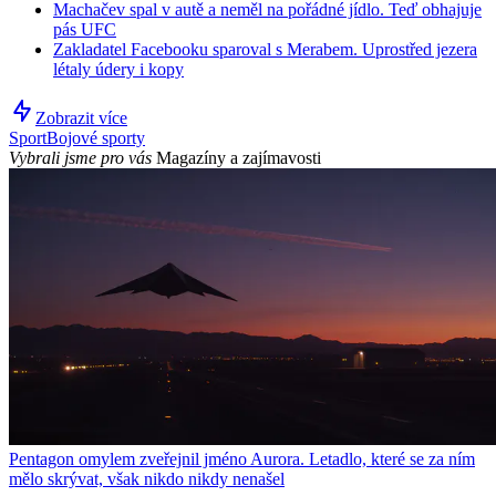
Machačev spal v autě a neměl na pořádné jídlo. Teď obhajuje
pás UFC
Zakladatel Facebooku sparoval s Merabem. Uprostřed jezera
létaly údery i kopy
Zobrazit více
Sport
Bojové sporty
Vybrali jsme pro vás
Magazíny a zajímavosti
Pentagon omylem zveřejnil jméno Aurora. Letadlo, které se za ním
mělo skrývat, však nikdo nikdy nenašel