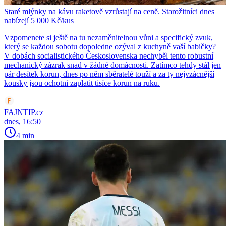
Staré mlýnky na kávu raketově vzrůstají na ceně. Starožitníci dnes
nabízejí 5 000 Kč/kus
Vzpomenete si ještě na tu nezaměnitelnou vůni a specifický zvuk,
který se každou sobotu dopoledne ozýval z kuchyně vaší babičky?
V dobách socialistického Československa nechyběl tento robustní
mechanický zázrak snad v žádné domácnosti. Zatímco tehdy stál jen
pár desítek korun, dnes po něm sběratelé touží a za ty nejvzácnější
kousky jsou ochotni zaplatit tisíce korun na ruku.
FAJNTIP.cz
dnes, 16:50
4 min