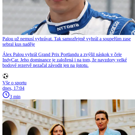
Palou už nemusí vyhrávat. Tak samozřejmě vyhrál a soupeřům zase
sebral kus naděje
Álex Palou vyhrál Grand Prix Portlandu a zvýšil náskok v čele
IndyCar. Jeho dominance je založená i na tom, že navzdory velké
bodové rezervě nezačal závodit jen na jistotu.
Vše o sportu
dnes, 17:04
3 min