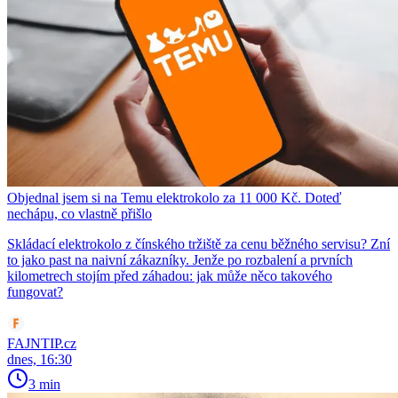
Objednal jsem si na Temu elektrokolo za 11 000 Kč. Doteď
nechápu, co vlastně přišlo
Skládací elektrokolo z čínského tržiště za cenu běžného servisu? Zní
to jako past na naivní zákazníky. Jenže po rozbalení a prvních
kilometrech stojím před záhadou: jak může něco takového
fungovat?
FAJNTIP.cz
dnes, 16:30
3 min