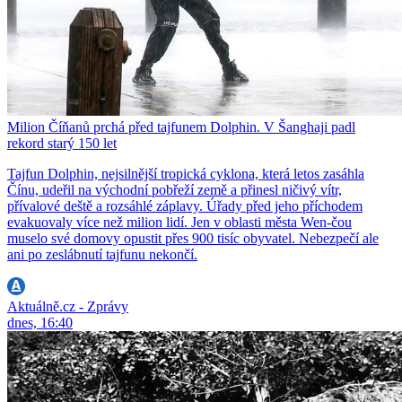
Milion Číňanů prchá před tajfunem Dolphin. V Šanghaji padl
rekord starý 150 let
Tajfun Dolphin, nejsilnější tropická cyklona, která letos zasáhla
Čínu, udeřil na východní pobřeží země a přinesl ničivý vítr,
přívalové deště a rozsáhlé záplavy. Úřady před jeho příchodem
evakuovaly více než milion lidí. Jen v oblasti města Wen-čou
muselo své domovy opustit přes 900 tisíc obyvatel. Nebezpečí ale
ani po zeslábnutí tajfunu nekončí.
Aktuálně.cz - Zprávy
dnes, 16:40