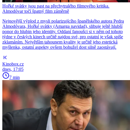
Hořké svátky jsou past na přechytralého filmového kritika.
Almodóvar točí špatný film záměrně
Nejnovější výplod z mysli polarizujícího španělského autora Pedra
Almodóvara, Hořké svátky (Amarga navidad), slibuje ještě hlubší
ponor do hlubin jeho identity. Oddaní fanoušci si v něm od tohoto
týdne v českých kinech určitě najdou své, pro ostatní je však spíše
zklamáním. Největším tahounem kvality je určitě jeho estetická
myšlenka, ostatní aspekty ovšem bohužel dost silně zaostávají.
Kinobox.cz
dnes, 17:05
7 min