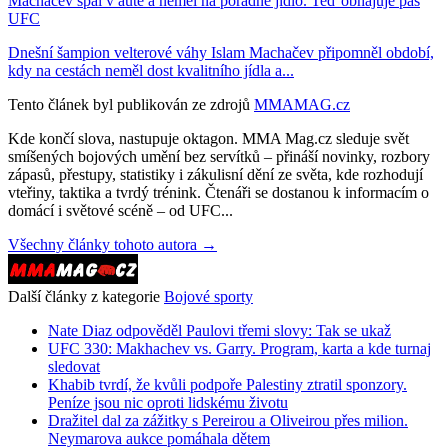
Machačev spal v autě a neměl na pořádné jídlo. Teď obhajuje pás
UFC
Dnešní šampion velterové váhy Islam Machačev připomněl období,
kdy na cestách neměl dost kvalitního jídla a...
Tento článek byl publikován ze zdrojů
MMAMAG.cz
Kde končí slova, nastupuje oktagon. MMA Mag.cz sleduje svět
smíšených bojových umění bez servítků – přináší novinky, rozbory
zápasů, přestupy, statistiky i zákulisní dění ze světa, kde rozhodují
vteřiny, taktika a tvrdý trénink. Čtenáři se dostanou k informacím o
domácí i světové scéně – od UFC...
Všechny články tohoto autora →
Další články z kategorie
Bojové sporty
Nate Diaz odpověděl Paulovi třemi slovy: Tak se ukaž
UFC 330: Makhachev vs. Garry. Program, karta a kde turnaj
sledovat
Khabib tvrdí, že kvůli podpoře Palestiny ztratil sponzory.
Peníze jsou nic oproti lidskému životu
Dražitel dal za zážitky s Pereirou a Oliveirou přes milion.
Neymarova aukce pomáhala dětem