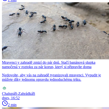
Mravenci v zahradě zmizí do pár dnů. Stačí banánová slupka
namočená v roztoku za pár korun, který si připravíte doma
Nedovolte, aby vás na zahradě tyranizovali mravenci. Vypudit je
můžete díky jednomu opravdu jednoduchému triku.
Chalupáři-Zahrádkáři
dnes, 16:52
2 min