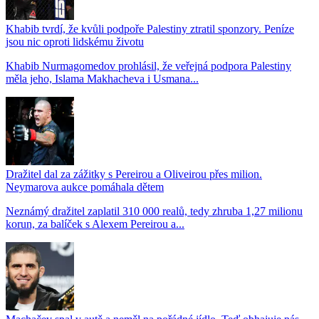
Khabib tvrdí, že kvůli podpoře Palestiny ztratil sponzory. Peníze
jsou nic oproti lidskému životu
Khabib Nurmagomedov prohlásil, že veřejná podpora Palestiny
měla jeho, Islama Makhacheva i Usmana...
Dražitel dal za zážitky s Pereirou a Oliveirou přes milion.
Neymarova aukce pomáhala dětem
Neznámý dražitel zaplatil 310 000 realů, tedy zhruba 1,27 milionu
korun, za balíček s Alexem Pereirou a...