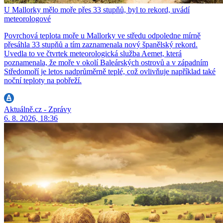
U Mallorky mělo moře přes 33 stupňů, byl to rekord, uvádí
meteorologové
Povrchová teplota moře u Mallorky ve středu odpoledne mírně
přesáhla 33 stupňů a tím zaznamenala nový španělský rekord.
Uvedla to ve čtvrtek meteorologická služba Aemet, která
poznamenala, že moře v okolí Baleárských ostrovů a v západním
Středomoří je letos nadprůměrně teplé, což ovlivňuje například také
noční teploty na pobřeží.
Aktuálně.cz - Zprávy
6. 8. 2026, 18:36