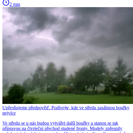
2 min
Upřesňujeme předpověď. Podívejte, kde ve středu zasáhnou bouřky
nejvíce
Ve středu se u nás budou vytvářet další bouřky a stanou se tak
přípravou na čtvrteční přechod studené fronty. Modely zpřesnily