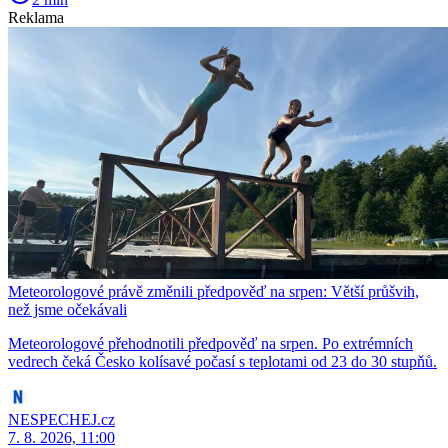
Reklama
Meteorologové právě změnili předpověď na srpen: Větší průšvih,
než jsme očekávali
Meteorologové přehodnotili předpověď na srpen. Po extrémních
vedrech čeká Česko kolísavé počasí s teplotami od 23 do 30 stupňů.
NESPECHEJ.cz
7. 8. 2026, 11:00