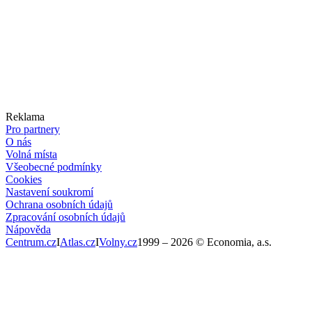
Reklama
Pro partnery
O nás
Volná místa
Všeobecné podmínky
Cookies
Nastavení soukromí
Ochrana osobních údajů
Zpracování osobních údajů
Nápověda
Centrum.cz
I
Atlas.cz
I
Volny.cz
1999 –
2026
© Economia, a.s.