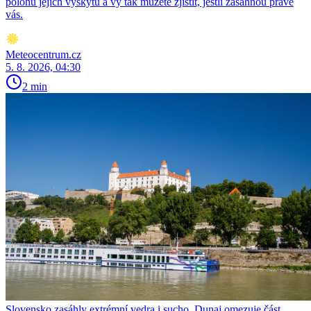
polohu jejich výskytu a vy tak můžete zjistit, jestli zasáhnou právě
vás.
Meteocentrum.cz
5. 8. 2026, 04:30
2 min
Slovensko zasáhly extrémní vedra i sucho. Dunaj omezuje část