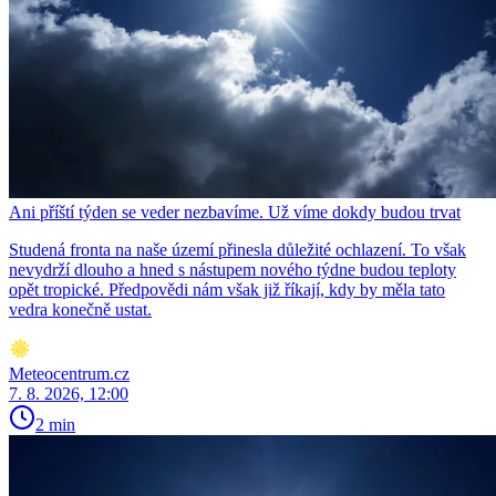
Ani příští týden se veder nezbavíme. Už víme dokdy budou trvat
Studená fronta na naše území přinesla důležité ochlazení. To však
nevydrží dlouho a hned s nástupem nového týdne budou teploty
opět tropické. Předpovědi nám však již říkají, kdy by měla tato
vedra konečně ustat.
Meteocentrum.cz
7. 8. 2026, 12:00
2 min