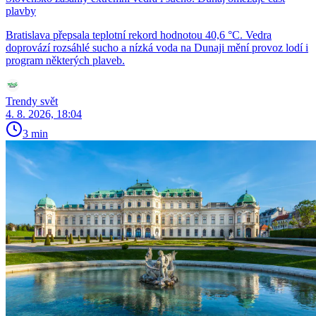
plavby
Bratislava přepsala teplotní rekord hodnotou 40,6 °C. Vedra
doprovází rozsáhlé sucho a nízká voda na Dunaji mění provoz lodí i
program některých plaveb.
Trendy svět
4. 8. 2026, 18:04
3 min