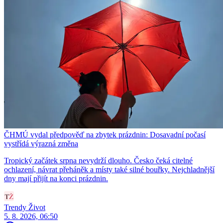
ČHMÚ vydal předpověď na zbytek prázdnin: Dosavadní počasí
vystřídá výrazná změna
Tropický začátek srpna nevydrží dlouho. Česko čeká citelné
ochlazení, návrat přeháněk a místy také silné bouřky. Nejchladnější
dny mají přijít na konci prázdnin.
Trendy Život
5. 8. 2026, 06:50