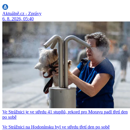
Aktuálně.cz - Zprávy
6. 8. 2026, 05:40
Ve Strážnici je ve středu 41 stupňů, rekord pro Moravu padl třetí den
po sobě
Ve Strážnici na Hodonínsku byl ve středu třetí den po sobě