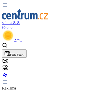
sobota 8. 8.
so 8. 8.
27°C
Přihlášení
Reklama