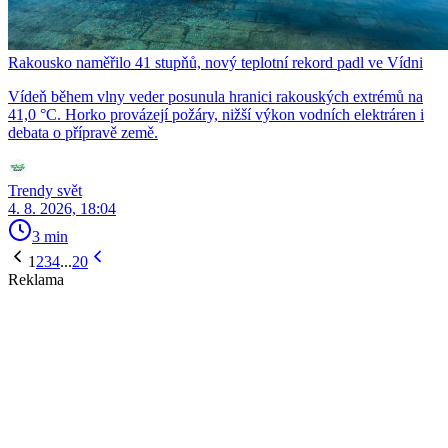
Rakousko naměřilo 41 stupňů, nový teplotní rekord padl ve Vídni
Vídeň během vlny veder posunula hranici rakouských extrémů na
41,0 °C. Horko provázejí požáry, nižší výkon vodních elektráren i
debata o přípravě země.
Trendy svět
4. 8. 2026, 18:04
3 min
1
2
3
4
...
20
Reklama