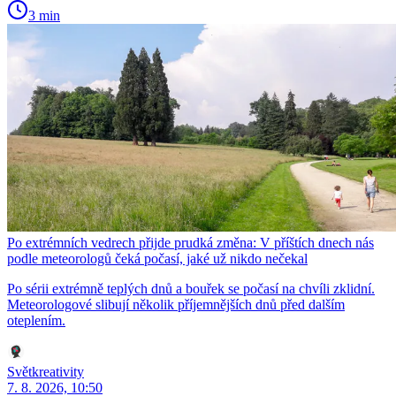
3 min
Po extrémních vedrech přijde prudká změna: V příštích dnech nás
podle meteorologů čeká počasí, jaké už nikdo nečekal
Po sérii extrémně teplých dnů a bouřek se počasí na chvíli zklidní.
Meteorologové slibují několik příjemnějších dnů před dalším
oteplením.
Světkreativity
7. 8. 2026, 10:50