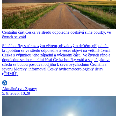
Centrální část Česka ve středu odpoledne očekává silné bouřky, ve
čtvrtek se vrátí
Silné bouřky s nárazovým větrem, přívalovým deštěm, případně i
krupobitím se ve středu odpoledne a večer objeví na většině území
Česka s výjimkou jeho západní a východní části. Ve čtvrtek ráno a
dopoledne se do centrální části Česka bouřky vrátí a stejně jako ve
středu se budou posouvat od jihu k severovýchodním Čechám a
severu Moravy, informoval Český hydrometeorologický ústav
(ČHMÚ).
Aktuálně.cz - Zprávy
5. 8. 2026, 10:29