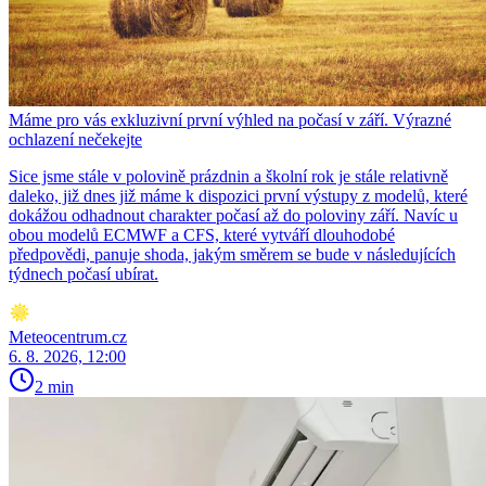
Máme pro vás exkluzivní první výhled na počasí v září. Výrazné
ochlazení nečekejte
Sice jsme stále v polovině prázdnin a školní rok je stále relativně
daleko, již dnes již máme k dispozici první výstupy z modelů, které
dokážou odhadnout charakter počasí až do poloviny září. Navíc u
obou modelů ECMWF a CFS, které vytváří dlouhodobé
předpovědi, panuje shoda, jakým směrem se bude v následujících
týdnech počasí ubírat.
Meteocentrum.cz
6. 8. 2026, 12:00
2 min