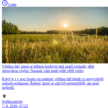
3 min
Většina lidí, která se během horkých dnů snaží ochladit, dělá
obrovskou chybu: Naopak vám bude ještě větší vedro
Když je i v noci horko na padnutí, většina lidí hledá co nejrychlejší
způsob ochlazení. Řešení, které se zdá být nejlogičtější, ale není
nejlepší.
Světkreativity
7. 8. 2026, 07:22