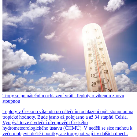
Tropy se po pátečním ochlazení vrátí. Teploty o víkendu znovu
stoupnou
Teploty v Česku o víkendu po pátečním ochlazení opět stoupnou na
tropické hodnoty. Bude jasno až polojasno a až 34 stupňů Celsia.
Vyplývá to ze čtvrteční předpovědi Českého
hydrometeorologického ústavu (ČHMÚ). V neděli se sice mohou k
večeru objevit deště i bouřky, ale tropy potrvají i v dalších dnech.