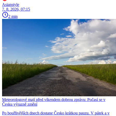
Asianstyle
7. 8. 2026, 07:15
2 min
Meteorologové mají před víkendem dobrou zprávu: Počasí se v
Česku výrazně změní
Po bouřlivějších dnech dostane Česko krátkou pauzu. V pátek a v