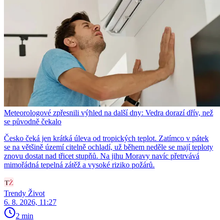
Meteorologové zpřesnili výhled na další dny: Vedra dorazí dřív, než
se původně čekalo
Česko čeká jen krátká úleva od tropických teplot. Zatímco v pátek
se na většině území citelně ochladí, už během neděle se mají teploty
znovu dostat nad třicet stupňů. Na jihu Moravy navíc přetrvává
mimořádná tepelná zátěž a vysoké riziko požárů.
Trendy Život
6. 8. 2026, 11:27
2 min