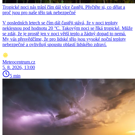
Tropické noci nás trápí čím dál více častěji. Přečtěte si, co dělat a
proč jsou pro naše tělo tak nebezpečné
V posledních letech se čím dál častěji stává, že v noci teploty
neklesnou pod hodnotu 20 °C. Takovým noci se říká tropické. Může
se zdát, že je prostě jen v noci větší teplo a žádný dopad to nemá.
My vás přesvědčíme, že pro lidské tělo jsou vysoké noční teploty
nebezpečné a ovlivňují spoustu oblastí lidského zdraví.
Meteocentrum.cz
5. 8. 2026, 13:00
5 min