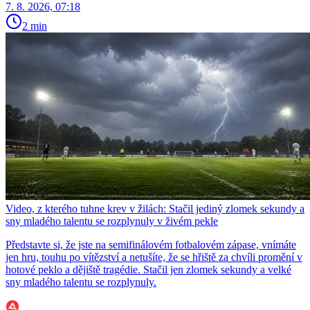
7. 8. 2026, 07:18
2 min
Video, z kterého tuhne krev v žilách: Stačil jediný zlomek sekundy a
sny mladého talentu se rozplynuly v živém pekle
Představte si, že jste na semifinálovém fotbalovém zápase, vnímáte
jen hru, touhu po vítězství a netušíte, že se hřiště za chvíli promění v
hotové peklo a dějiště tragédie. Stačil jen zlomek sekundy a velké
sny mladého talentu se rozplynuly.