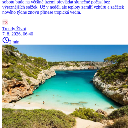
sobotu bude na většině území převládat slunečné počasí bez
výraznějších srážek. Už v neděli ale teploty zamíří vzhůru a začátek
nového týdne znovu přinese tropická vedra.
Trendy Život
7. 8. 2026, 06:40
2 min