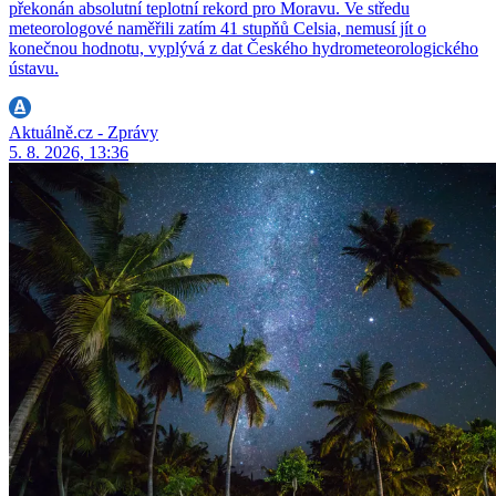
překonán absolutní teplotní rekord pro Moravu. Ve středu
meteorologové naměřili zatím 41 stupňů Celsia, nemusí jít o
konečnou hodnotu, vyplývá z dat Českého hydrometeorologického
ústavu.
Aktuálně.cz - Zprávy
5. 8. 2026, 13:36