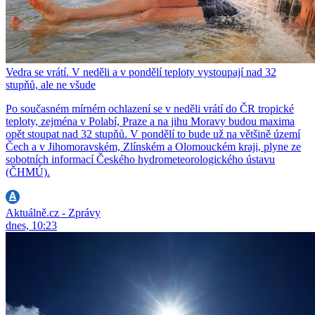
Vedra se vrátí. V neděli a v pondělí teploty vystoupají nad 32
stupňů, ale ne všude
Po současném mírném ochlazení se v neděli vrátí do ČR tropické
teploty, zejména v Polabí, Praze a na jihu Moravy budou maxima
opět stoupat nad 32 stupňů. V pondělí to bude už na většině území
Čech a v Jihomoravském, Zlínském a Olomouckém kraji, plyne ze
sobotních informací Českého hydrometeorologického ústavu
(ČHMÚ).
Aktuálně.cz - Zprávy
dnes, 10:23