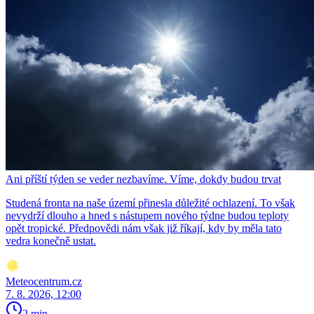
Ani příští týden se veder nezbavíme. Víme, dokdy budou trvat
Studená fronta na naše území přinesla důležité ochlazení. To však
nevydrží dlouho a hned s nástupem nového týdne budou teploty
opět tropické. Předpovědi nám však již říkají, kdy by měla tato
vedra konečně ustat.
Meteocentrum.cz
7. 8. 2026, 12:00
2 min