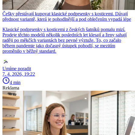
Češky přestávají kupovat klasické podprsenky s kosticemi. Dávají
přednost variantě, která je pohodlnější a pod oblečením vypadá lépe
Klasické podprsenky s kosticemi z českých šatníků pomalu mizí.
Prodeje těchto modelů několik posledních let klesají a ženy sahají
raději po měkčích variantách bez pevné výztuže. To, co začalo
během pandemie jako dočasný ústupek pohodlí, se mezitím
proměnilo v běžný standard.
Umíme poradit
7. 4. 2026, 19:22
4 min
Reklama