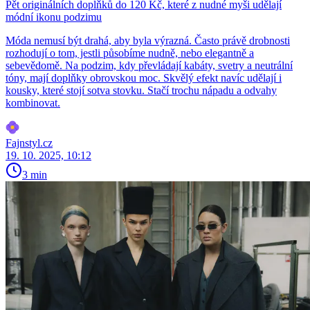
Pět originálních doplňků do 120 Kč, které z nudné myši udělají
módní ikonu podzimu
Móda nemusí být drahá, aby byla výrazná. Často právě drobnosti
rozhodují o tom, jestli působíme nudně, nebo elegantně a
sebevědomě. Na podzim, kdy převládají kabáty, svetry a neutrální
tóny, mají doplňky obrovskou moc. Skvělý efekt navíc udělají i
kousky, které stojí sotva stovku. Stačí trochu nápadu a odvahy
kombinovat.
Fajnstyl.cz
19. 10. 2025, 10:12
3 min