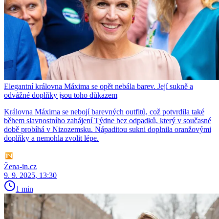
Elegantní královna Máxima se opět nebála barev. Její sukně a
odvážné doplňky jsou toho důkazem
Královna Máxima se nebojí barevných outfitů, což potvrdila také
během slavnostního zahájení Týdne bez odpadků, který v současné
době probíhá v Nizozemsku. Nápaditou sukni doplnila oranžovými
doplňky a nemohla zvolit lépe.
Žena-in.cz
9. 9. 2025, 13:30
1 min