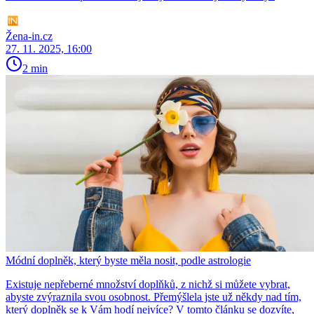
Žena-in.cz
27. 11. 2025, 16:00
2 min
Módní doplněk, který byste měla nosit, podle astrologie
Existuje nepřeberné množství doplňků, z nichž si můžete vybrat,
abyste zvýraznila svou osobnost. Přemýšlela jste už někdy nad tím,
který doplněk se k Vám hodí nejvíce? V tomto článku se dozvíte,