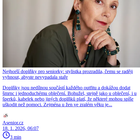
Nejhorší doplňky pro seniorky: stylistka prozradila, čemu se raději
vyhnout, abyste nevypadala staře
Doplňky jsou nedílnou součástí každého outfitu a dokážou dodat
šmrnc i jednoduchému oblečení. Bohužel, stejně jako u oblečení, i u
šperků, kabelek nebo jiných doplňků platí, že některé mohou spíše
uškodit než pomoci. Zejména u žen ve zralém věku je...
Asenior.cz
18. 1. 2026, 06:07
3 min