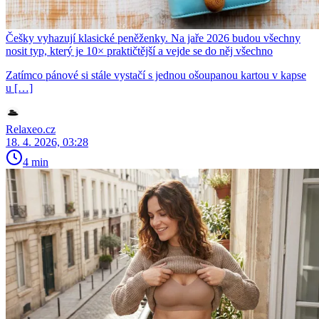
Češky vyhazují klasické peněženky. Na jaře 2026 budou všechny
nosit typ, který je 10× praktičtější a vejde se do něj všechno
Zatímco pánové si stále vystačí s jednou ošoupanou kartou v kapse
u […]
Relaxeo.cz
18. 4. 2026, 03:28
4 min