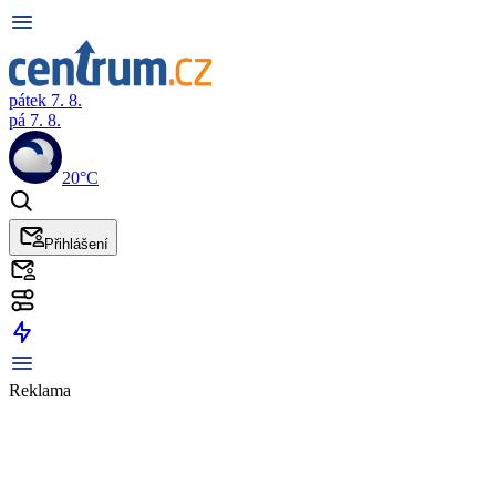
pátek 7. 8.
pá 7. 8.
20°C
Přihlášení
Reklama