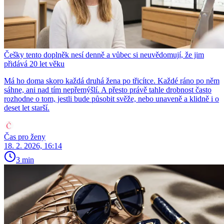
Češky tento doplněk nesí denně a vůbec si neuvědomují, že jim
přidává 20 let věku
Má ho doma skoro každá druhá žena po třicítce. Každé ráno po něm
sáhne, ani nad tím nepřemýšlí. A přesto právě tahle drobnost často
rozhodne o tom, jestli bude působit svěže, nebo unaveně a klidně i o
deset let starší.
Čas pro ženy
18. 2. 2026, 16:14
3 min