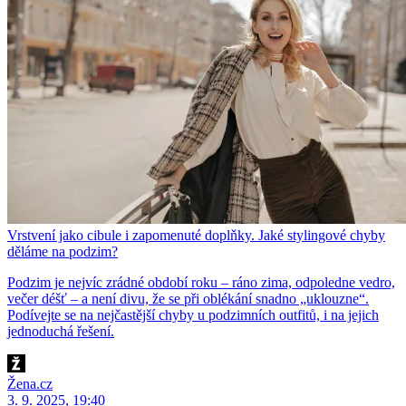
Vrstvení jako cibule i zapomenuté doplňky. Jaké stylingové chyby
děláme na podzim?
Podzim je nejvíc zrádné období roku – ráno zima, odpoledne vedro,
večer déšť – a není divu, že se při oblékání snadno „uklouzne“.
Podívejte se na nejčastější chyby u podzimních outfitů, i na jejich
jednoduchá řešení.
Žena.cz
3. 9. 2025, 19:40