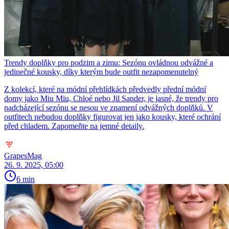
Trendy doplňky pro podzim a zimu: Sezónu ovládnou odvážné a
jedinečné kousky, díky kterým bude outfit nezapomenutelný
Z kolekcí, které na módní přehlídkách předvedly přední módní
domy jako Miu Miu, Chloé nebo Jil Sander, je jasné, že trendy pro
nadcházející sezónu se nesou ve znamení odvážných doplňků. V
outfitech nebudou doplňky figurovat jen jako kousky, které ochrání
před chladem. Zapomeňte na jemné detaily.
GrapesMag
26. 9. 2025, 05:00
6 min