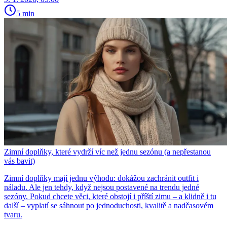
5 min
Zimní doplňky, které vydrží víc než jednu sezónu (a nepřestanou
vás bavit)
Zimní doplňky mají jednu výhodu: dokážou zachránit outfit i
náladu. Ale jen tehdy, když nejsou postavené na trendu jedné
sezóny. Pokud chcete věci, které obstojí i příští zimu – a klidně i tu
další – vyplatí se sáhnout po jednoduchosti, kvalitě a nadčasovém
tvaru.