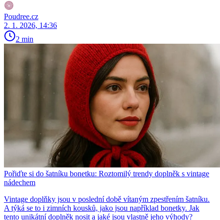
Poudree.cz
2. 1. 2026, 14:36
2 min
Pořiďte si do šatníku bonetku: Roztomilý trendy doplněk s vintage
nádechem
Vintage doplňky jsou v poslední době vítaným zpestřením šatníku.
A týká se to i zimních kousků, jako jsou například bonetky. Jak
tento unikátní doplněk nosit a jaké jsou vlastně jeho výhody?