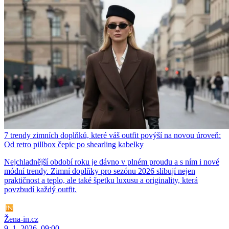
7 trendy zimních doplňků, které váš outfit povýší na novou úroveň:
Od retro pillbox čepic po shearling kabelky
Nejchladnější období roku je dávno v plném proudu a s ním i nové
módní trendy. Zimní doplňky pro sezónu 2026 slibují nejen
praktičnost a teplo, ale také špetku luxusu a originality, která
povzbudí každý outfit.
Žena-in.cz
9. 1. 2026, 09:00