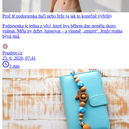
Proč tě podprsenka tlačí nebo řeže (a jak to konečně vyřešit)
Podprsenka je jedna z věcí, které bys během dne neměla skoro
vnímat. Měla by držet, fungovat – a vlastně „zmizet“. Jenže realita
bývá jiná.
Poudree.cz
25. 6. 2026, 07:41
3 min