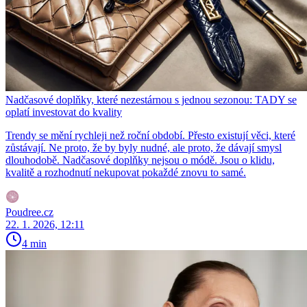
Nadčasové doplňky, které nezestárnou s jednou sezonou: TADY se
oplatí investovat do kvality
Trendy se mění rychleji než roční období. Přesto existují věci, které
zůstávají. Ne proto, že by byly nudné, ale proto, že dávají smysl
dlouhodobě. Nadčasové doplňky nejsou o módě. Jsou o klidu,
kvalitě a rozhodnutí nekupovat pokaždé znovu to samé.
Poudree.cz
22. 1. 2026, 12:11
4 min