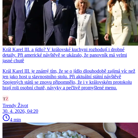
Král Karel III. a jídlo? V královské kuchyni rozhodují i drobné
detaily. Při americké návštěvě se ukázalo, že panovník má velmi
jasné chutě
Král Karel III. je známý tím, že se o jídlo dlouhodobě zajímá víc než
jen jako host u slavnostního stolu. Při aktuální státní návštěvě
Spojených států se znovu připomnělo, že i v královském protokolu
hrají roli osobní chutě, návyky a pečlivě promyšlené menu.
Trendy Život
30. 4. 2026, 04:20
4 min