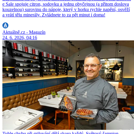
e Sale spojuje citron, sodovku a jednu obyčejnou (a přitom doslova
kouzelnou) surovinu do nápoje, který v horku rychle napění, osvěží
a vrátí tělu minerály. Zvládnete to za pět minut i doma!
Aktuálně.cz - Magazín
24. 6. 2026, 04:16
Tuhle chybu při grilování dělá skoro každý. Světový šampion