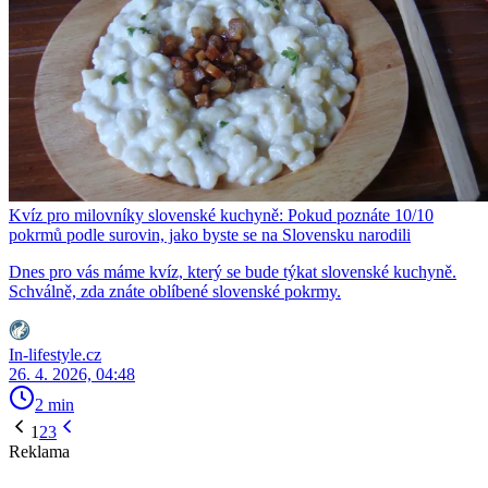
Kvíz pro milovníky slovenské kuchyně: Pokud poznáte 10/10
pokrmů podle surovin, jako byste se na Slovensku narodili
Dnes pro vás máme kvíz, který se bude týkat slovenské kuchyně.
Schválně, zda znáte oblíbené slovenské pokrmy.
In-lifestyle.cz
26. 4. 2026, 04:48
2 min
1
2
3
Reklama