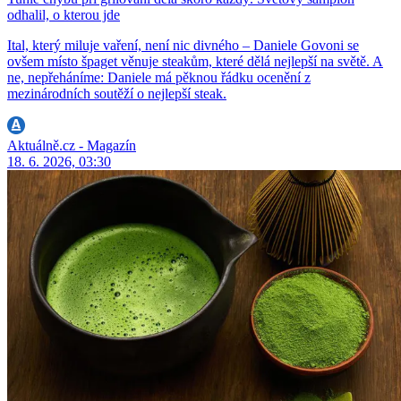
odhalil, o kterou jde
Ital, který miluje vaření, není nic divného – Daniele Govoni se
ovšem místo špaget věnuje steakům, které dělá nejlepší na světě. A
ne, nepřeháníme: Daniele má pěknou řádku ocenění z
mezinárodních soutěží o nejlepší steak.
Aktuálně.cz - Magazín
18. 6. 2026, 03:30