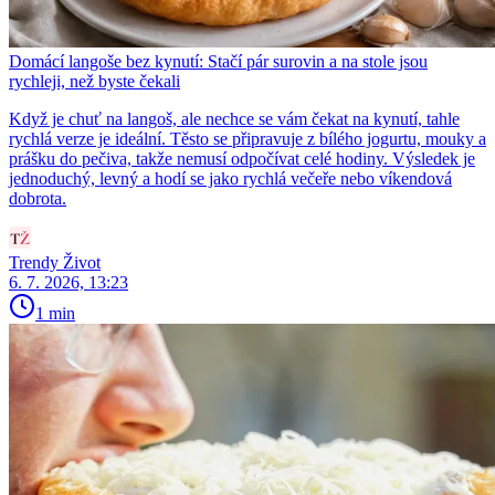
Domácí langoše bez kynutí: Stačí pár surovin a na stole jsou
rychleji, než byste čekali
Když je chuť na langoš, ale nechce se vám čekat na kynutí, tahle
rychlá verze je ideální. Těsto se připravuje z bílého jogurtu, mouky a
prášku do pečiva, takže nemusí odpočívat celé hodiny. Výsledek je
jednoduchý, levný a hodí se jako rychlá večeře nebo víkendová
dobrota.
Trendy Život
6. 7. 2026, 13:23
1 min