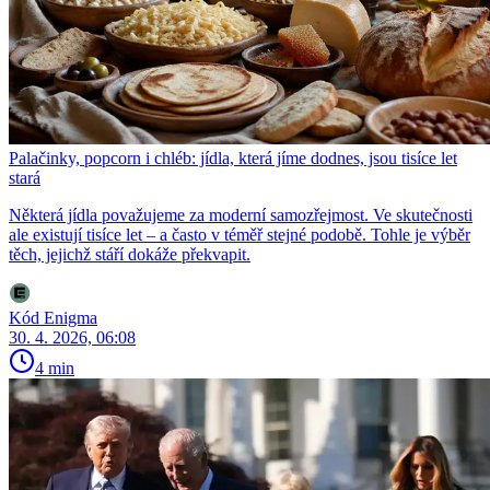
Palačinky, popcorn i chléb: jídla, která jíme dodnes, jsou tisíce let
stará
Některá jídla považujeme za moderní samozřejmost. Ve skutečnosti
ale existují tisíce let – a často v téměř stejné podobě. Tohle je výběr
těch, jejichž stáří dokáže překvapit.
Kód Enigma
30. 4. 2026, 06:08
4 min