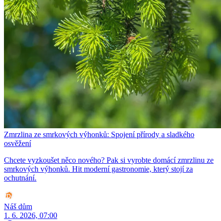
Zmrzlina ze smrkových výhonků: Spojení přírody a sladkého
osvěžení
Chcete vyzkoušet něco nového? Pak si vyrobte domácí zmrzlinu ze
smrkových výhonků. Hit moderní gastronomie, který stojí za
ochutnání.
Náš dům
1. 6. 2026, 07:00