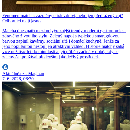
Fenomén matcha: zázračný elixír zdraví, nebo jen předražený čaj?
Odborníci mají jasno
Matcha dnes patří mezi nejvýraznější trendy moderní gastronomie a
zdravého životního stylu. Zelený nápoj s typickou smaragdovou
barvou zaplnil kavárny, sociální sítě i domácí kuchyně. Jenže za
jeho popularitou nestojí jen atraktivní vzhled. Historie matchy sahá
více než tisíc let do minulosti a její příběh začíná v době, kdy se
zelený čaj používal především jako léčivý prostředek.
Aktuálně.cz - Magazín
7. 6. 2026, 06:30