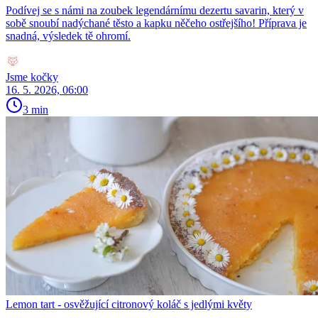
Podívej se s námi na zoubek legendárnímu dezertu savarin, který v
sobě snoubí nadýchané těsto a kapku něčeho ostřejšího! Příprava je
snadná, výsledek tě ohromí.
Jsme kočky
16. 5. 2026, 06:00
3 min
Lemon tart - osvěžující citronový koláč s jedlými květy