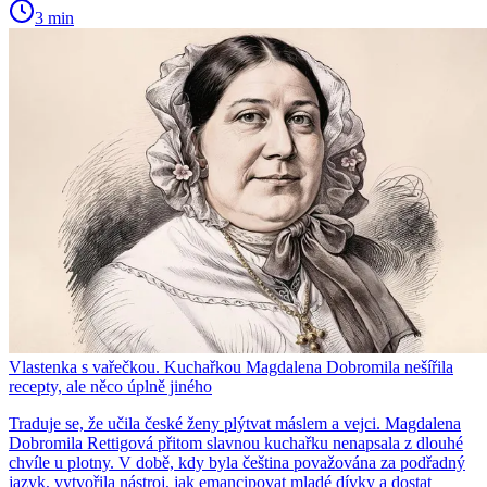
3 min
Vlastenka s vařečkou. Kuchařkou Magdalena Dobromila nešířila
recepty, ale něco úplně jiného
Traduje se, že učila české ženy plýtvat máslem a vejci. Magdalena
Dobromila Rettigová přitom slavnou kuchařku nenapsala z dlouhé
chvíle u plotny. V době, kdy byla čeština považována za podřadný
jazyk, vytvořila nástroj, jak emancipovat mladé dívky a dostat