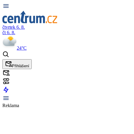
čtvrtek 6. 8.
čt 6. 8.
24°C
Přihlášení
Reklama