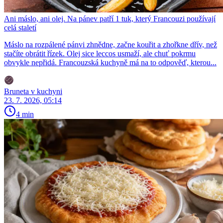
Ani máslo, ani olej. Na pánev patří 1 tuk, který Francouzi používají
celá staletí
Máslo na rozpálené pánvi zhnědne, začne kouřit a zhořkne dřív, než
stačíte obrátit řízek. Olej sice leccos usmaží, ale chuť pokrmu
obvykle nepřidá. Francouzská kuchyně má na to odpověď, kterou...
Bruneta v kuchyni
23. 7. 2026, 05:14
4 min