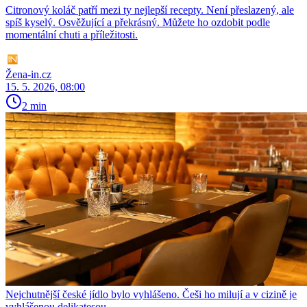
Citronový koláč patří mezi ty nejlepší recepty. Není přeslazený, ale
spíš kyselý. Osvěžující a překrásný. Můžete ho ozdobit podle
momentální chuti a příležitosti.
Žena-in.cz
15. 5. 2026, 08:00
2 min
Nejchutnější české jídlo bylo vyhlášeno. Češi ho milují a v cizině je
vyhlášenou delikatesou