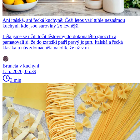
Ani italská, ani řecká kuchyně: Češi letos vaří tuhle neznámou
kuchyni, kde jsou suroviny 2x levnější
Léta jsme se učili točit těstoviny do dokonalého gnocchi a
pamatovali si, že do tzatziki patří pravý jogurt. Italská a řecká
klasika u nás zdomácněla natolik, že už v ní...
Bruneta v kuchyni
1. 5. 2026, 05:39
3 min