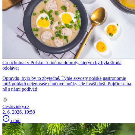
Co ochutnat v Polsku: 5 tipů na dobroty, kterým by byla škoda
odolávat
Opravdu, bylo by to zbytečné. Tyhle skvosty polské gastronomie
totiž pohladí nejen vaše chuťové buňky, ale i vaši duši. Pojďte se na
ně s námi podívat!
Cestovinky.cz
2. 6. 2026, 19:58
5 min