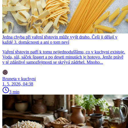
Jedna chyba při vaření těstovin může vyjít draho. Češi ji dělají v
každé 3. domácnosti a ani o tom neví
Vaření těstovin patří k tomu nejjednoduššímu, co v kuchyni existuje.
Voda, sůl, sáček špaget a po deseti minutách je hotovo. Jenže právě
v té zdánlivé samozřejmosti se skrývá zádrhel. Mnoho...
Bruneta v kuchyni
1. 5. 2026, 04:38
3 min