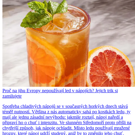
Proč na jihu Evropy nepoužívají led v nápojích? Jejich trik si
zamilujete
Spotřeba chladivých nápojů se v současných horkých dnech stává
téměř nutností. Většina z nás automaticky sahá po kostkách ledu, ty
mají ale jednu zásadní nevýhodu: jakmile roztají, nápoj naředí a
připraví ho o chuť i intenzitu. Ve slunném Středomoří proto přišli na
chytřejší způsob, jak nápoje ochladit. Místo ledu používají mražené
hrozny, které nápoj udrží studený, aniž by to změnilo jeho chuť.