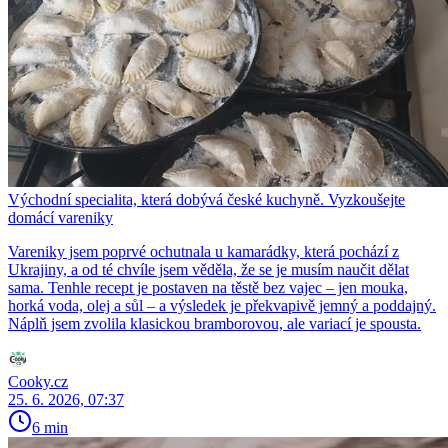
Východní specialita, která dobývá české kuchyně. Vyzkoušejte
domácí vareniky
Vareniky jsem poprvé ochutnala u kamarádky, která pochází z
Ukrajiny, a od té chvíle jsem věděla, že se je musím naučit dělat
sama. Tenhle recept je postaven na těstě bez vajec – jen mouka,
horká voda, olej a sůl – a výsledek je překvapivě jemný a poddajný.
Náplň jsem zvolila klasickou bramborovou, ale variací je spousta.
Cooky.cz
25. 6. 2026, 07:37
6 min