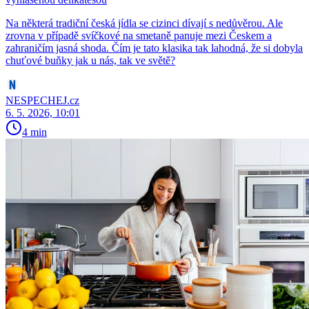
Na některá tradiční česká jídla se cizinci dívají s nedůvěrou. Ale
zrovna v případě svíčkové na smetaně panuje mezi Českem a
zahraničím jasná shoda. Čím je tato klasika tak lahodná, že si dobyla
chuťové buňky jak u nás, tak ve světě?
NESPECHEJ.cz
6. 5. 2026, 10:01
4 min