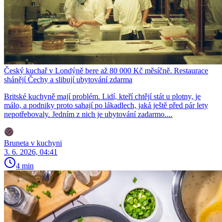
Český kuchař v Londýně bere až 80 000 Kč měsíčně. Restaurace
shánějí Čechy a slibují ubytování zdarma
Britské kuchyně mají problém. Lidí, kteří chtějí stát u plotny, je
málo, a podniky proto sahají po lákadlech, jaká ještě před pár lety
nepotřebovaly. Jedním z nich je ubytování zadarmo....
Bruneta v kuchyni
3. 6. 2026, 04:41
4 min