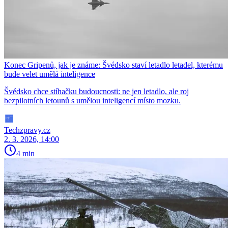
Konec Gripenů, jak je známe: Švédsko staví letadlo letadel, kterému
bude velet umělá inteligence
Švédsko chce stíhačku budoucnosti: ne jen letadlo, ale roj
bezpilotních letounů s umělou inteligencí místo mozku.
Techzpravy.cz
2. 3. 2026, 14:00
4 min