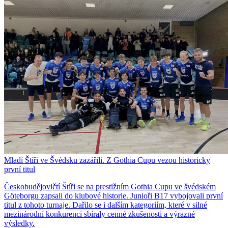
Mladí Štíři ve Švédsku zazářili. Z Gothia Cupu vezou historicky
první titul
Českobudějovičtí Štíři se na prestižním Gothia Cupu ve švédském
Göteborgu zapsali do klubové historie. Junioři B17 vybojovali první
titul z tohoto turnaje. Dařilo se i dalším kategoriím, které v silné
mezinárodní konkurenci sbíraly cenné zkušenosti a výrazné
výsledky.