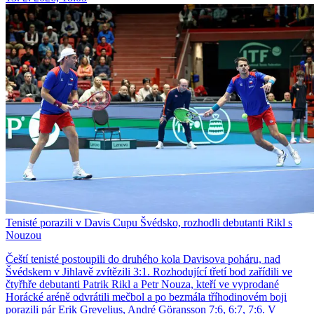
Tenisté porazili v Davis Cupu Švédsko, rozhodli debutanti Rikl s
Nouzou
Čeští tenisté postoupili do druhého kola Davisova poháru, nad
Švédskem v Jihlavě zvítězili 3:1. Rozhodující třetí bod zařídili ve
čtyřhře debutanti Patrik Rikl a Petr Nouza, kteří ve vyprodané
Horácké aréně odvrátili mečbol a po bezmála tříhodinovém boji
porazili pár Erik Grevelius, André Göransson 7:6, 6:7, 7:6. V