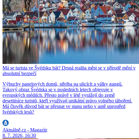
Má se turista ve Švédsku bát? Drsná realita měst se v přírodě mění v
absolutní bezpečí
Výbuchy panelových domů, střelba na ulicích a války gangů.
Takový obraz Švédska se v posledních letech objevuje v
evropských médiích. Přesto právě v létě vyrážejí do země
desetitisíce turistů, kteří využívají unikátní právo volného táboření.
Má člověk důvod bát se přespat ve stanu nebo v autě uprostřed
švédských lesů?
Aktuálně.cz - Magazín
8. 7. 2026, 16:30