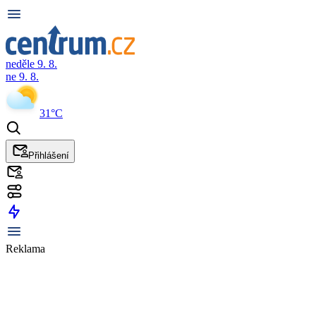
neděle 9. 8.
ne 9. 8.
31°C
Přihlášení
Reklama