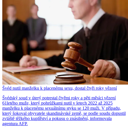
Švéd nutil manželku k placenému sexu, dostal čtyři roky vězení
Švédský soud v úterý potrestal čtyřmi roky a pěti měsíci vězení
61letého muže, který pohrůžkami nutil v letech 2022 až 2025
manželku k placenému sexuálnímu styku se 120 muži. V případu,
který šokoval obyvatele skandinávské země, se podle soudu dopustil
zvláště těžkého kuplířství a pokusu o znásilnění, informovala
agentura AFP.