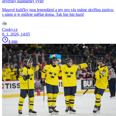
severský kulinářský výlet
Masové kuličky jsou legendární a my pro vás máme skvělou zprávu:
s námi si je můžete udělat doma. Tak hip hip hurá!
Cooky.cz
8. 1. 2026, 14:05
4 min