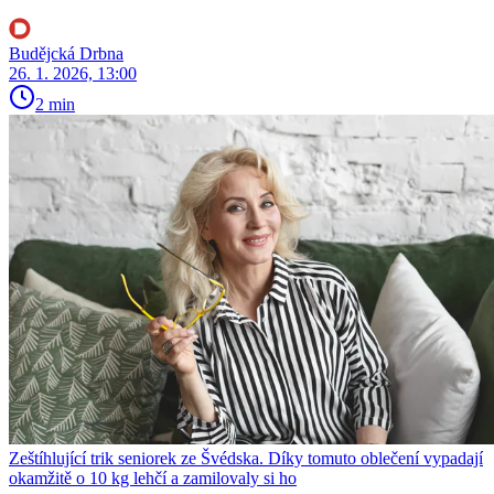
Budějcká Drbna
26. 1. 2026, 13:00
2 min
Zeštíhlující trik seniorek ze Švédska. Díky tomuto oblečení vypadají
okamžitě o 10 kg lehčí a zamilovaly si ho