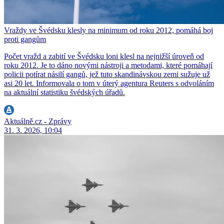
Vraždy ve Švédsku klesly na minimum od roku 2012, pomáhá boj
proti gangům
Počet vražd a zabití ve Švédsku loni klesl na nejnižší úroveň od
roku 2012. Je to dáno novými nástroji a metodami, které pomáhají
policii potírat násilí gangů, jež tuto skandinávskou zemi sužuje už
asi 20 let. Informovala o tom v úterý agentura Reuters s odvoláním
na aktuální statistiku švédských úřadů.
Aktuálně.cz - Zprávy
31. 3. 2026, 10:04