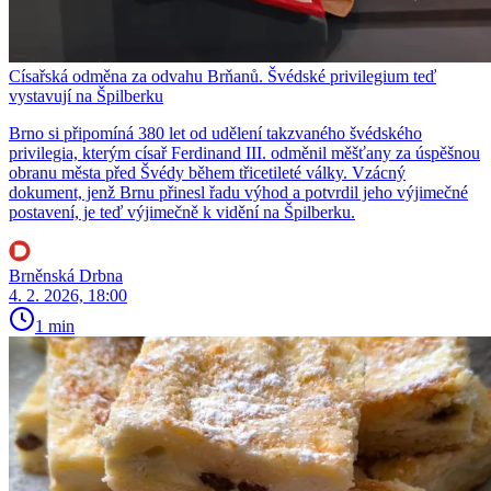
Císařská odměna za odvahu Brňanů. Švédské privilegium teď
vystavují na Špilberku
Brno si připomíná 380 let od udělení takzvaného švédského
privilegia, kterým císař Ferdinand III. odměnil měšťany za úspěšnou
obranu města před Švédy během třicetileté války. Vzácný
dokument, jenž Brnu přinesl řadu výhod a potvrdil jeho výjimečné
postavení, je teď výjimečně k vidění na Špilberku.
Brněnská Drbna
4. 2. 2026, 18:00
1 min