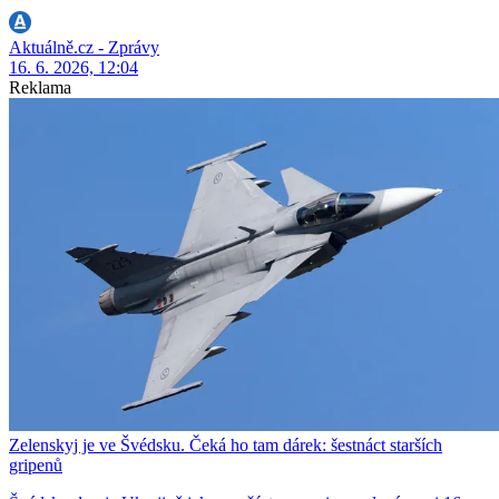
Aktuálně.cz - Zprávy
16. 6. 2026, 12:04
Reklama
Zelenskyj je ve Švédsku. Čeká ho tam dárek: šestnáct starších
gripenů