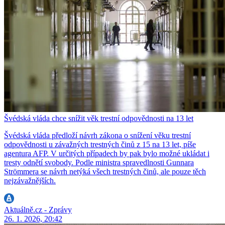
Švédská vláda chce snížit věk trestní odpovědnosti na 13 let
Švédská vláda předloží návrh zákona o snížení věku trestní
odpovědnosti u závažných trestných činů z 15 na 13 let, píše
agentura AFP. V určitých případech by pak bylo možné ukládat i
tresty odnětí svobody. Podle ministra spravedlnosti Gunnara
Strömmera se návrh netýká všech trestných činů, ale pouze těch
nejzávažnějších.
Aktuálně.cz - Zprávy
26. 1. 2026, 20:42