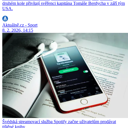
druhém kole přivítají svěřenci kapitána Tomáše Berdycha v září tým
USA.
Aktuálně.cz - Sport
8. 2. 2026, 14:15
Švédská streamovací služba Spotify začne uživatelům prodávat
tištěné knihy