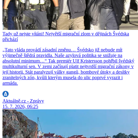
Tady už nejste vítáni! Největší migrační zlom v dějinách Švédska
přichází
„Tato vláda provádí zásadní změnu… Švédsko již nebude mít
výjimečně štědrá pravidla. Naše azylová politika se snižuje na
absolutní minimum…“ Tak premiér Ulf Kristersson pohřbil švédský
multikulturní sen. V zemi začínají platit nejtvrdší migrační zákony v
její historii. Stát paralyzují války gangů, bombové útoky a desítky
zranitelných zón, kvůli kterým musela do ulic poprvé vyrazit i
armáda.
Aktuálně.cz - Zprávy
15. 7. 2026, 06:25