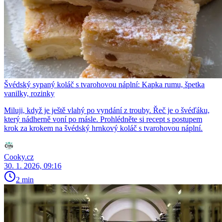
Švédský sypaný koláč s tvarohovou náplní: Kapka rumu, špetka
vanilky, rozinky
Miluji, když je ještě vlahý po vyndání z trouby. Řeč je o švéďáku,
který nádherně voní po másle. Prohlédněte si recept s postupem
krok za krokem na švédský hrnkový koláč s tvarohovou náplní.
Cooky.cz
30. 1. 2026, 09:16
2 min