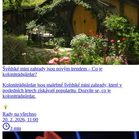
Švédské mini zahrady jsou novým trendem – Co je
koloniträdgårdar?
Koloniträdgårdar jsou malebné švédské mini zahrady, které v
posledních letech získávají popularitu. Dozvíte se, co je
koloniträdgårdar.
Rady na všechno
20. 2. 2026, 11:00
3 min