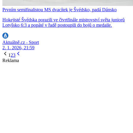
Prvním semifinalistou MS dvacítek je Švédsko, padá Dánsko
Hokejisté Švédska porazili ve čtvrtfinále mistrovství světa juniorů
Lotyšsko 6:3 a popáté v řadě postoupili do bojů o medaile.
Aktuálně.cz - Sport
2. 1. 2026, 21:59
1
2
3
Reklama