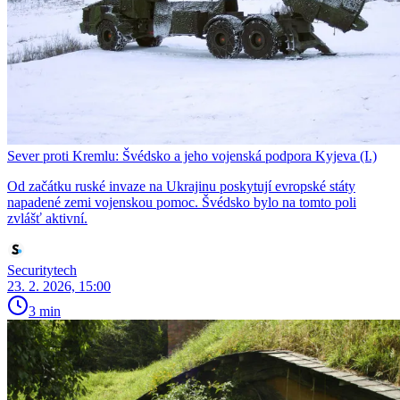
Sever proti Kremlu: Švédsko a jeho vojenská podpora Kyjeva (I.)
Od začátku ruské invaze na Ukrajinu poskytují evropské státy
napadené zemi vojenskou pomoc. Švédsko bylo na tomto poli
zvlášť aktivní.
Securitytech
23. 2. 2026, 15:00
3 min