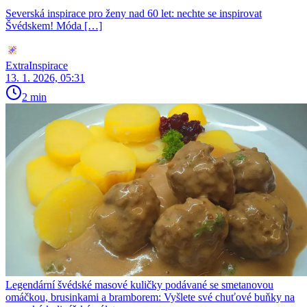
Severská inspirace pro ženy nad 60 let: nechte se inspirovat
Švédskem! Móda […]
ExtraInspirace
13. 1. 2026, 05:31
2 min
Legendární švédské masové kuličky podávané se smetanovou
omáčkou, brusinkami a bramborem: Vyšlete své chuťové buňky na