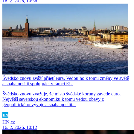
16. 2. 2026, 10:36
Švédsko znovu zváží přijetí eura. Vedou ho k tomu změny ve světě
a snaha posílit spolupráci v rámci EU
Švédsko znovu zvažuje, že místo švédské koruny zavede euro.
Největší severskou ekonomiku k tomu vedou obavy z
geopolitického vývoje a snaha posílit...
HN.cz
16. 2. 2026, 10:12