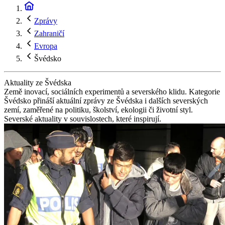
Zprávy
Zahraničí
Evropa
Švédsko
Aktuality ze Švédska
Země inovací, sociálních experimentů a severského klidu. Kategorie
Švédsko přináší aktuální zprávy ze Švédska i dalších severských
zemí, zaměřené na politiku, školství, ekologii či životní styl.
Severské aktuality v souvislostech, které inspirují.