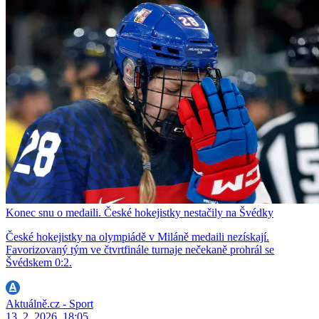
Konec snu o medaili. České hokejistky nestačily na Švédky
České hokejistky na olympiádě v Miláně medaili nezískají.
Favorizovaný tým ve čtvrtfinále turnaje nečekaně prohrál se
Švédskem 0:2.
Aktuálně.cz - Sport
13. 2. 2026, 18:05