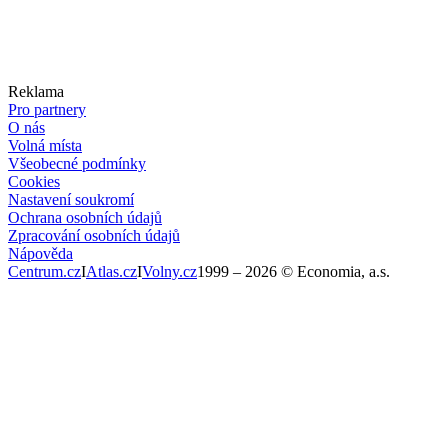
Reklama
Pro partnery
O nás
Volná místa
Všeobecné podmínky
Cookies
Nastavení soukromí
Ochrana osobních údajů
Zpracování osobních údajů
Nápověda
Centrum.cz
I
Atlas.cz
I
Volny.cz
1999 –
2026
© Economia, a.s.