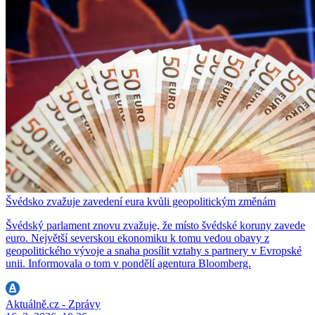
Švédsko zvažuje zavedení eura kvůli geopolitickým změnám
Švédský parlament znovu zvažuje, že místo švédské koruny zavede
euro. Největší severskou ekonomiku k tomu vedou obavy z
geopolitického vývoje a snaha posílit vztahy s partnery v Evropské
unii. Informovala o tom v pondělí agentura Bloomberg.
Aktuálně.cz - Zprávy