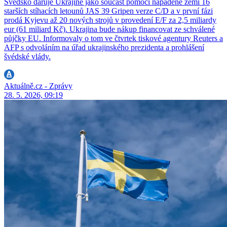
Švédsko daruje Ukrajině jako součást pomoci napadené zemi 16
starších stíhacích letounů JAS 39 Gripen verze C/D a v první fázi
prodá Kyjevu až 20 nových strojů v provedení E/F za 2,5 miliardy
eur (61 miliard Kč). Ukrajina bude nákup financovat ze schválené
půjčky EU. Informovaly o tom ve čtvrtek tiskové agentury Reuters a
AFP s odvoláním na úřad ukrajinského prezidenta a prohlášení
švédské vlády.
Aktuálně.cz - Zprávy
28. 5. 2026, 09:19