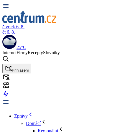
čtvrtek 6. 8.
čt 6. 8.
25°C
Internet
Firmy
Recepty
Slovníky
Přihlášení
Zprávy
Domácí
Regionální