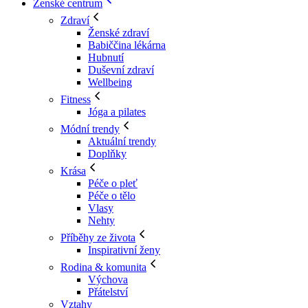
Ženské centrum
Zdraví
Ženské zdraví
Babiččina lékárna
Hubnutí
Duševní zdraví
Wellbeing
Fitness
Jóga a pilates
Módní trendy
Aktuální trendy
Doplňky
Krása
Péče o pleť
Péče o tělo
Vlasy
Nehty
Příběhy ze života
Inspirativní ženy
Rodina & komunita
Výchova
Přátelství
Vztahy