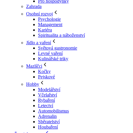
Pro hospodyňky
Zahrada
Osobní rozvoj
Psychologie
Management
Kariéra
Spiritualita a náboženství
Jídlo a vaření
Světová gastronomie
Levné vaření
Kulinářské triky
Mazlíčci
Kočky
Pejskové
Hobby
Modelářství
Včelařství
Rybaření
Letectví
Automobilismus
Adrenalin
Sběratelství
Houbaření