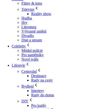
Filmy & kino
Televize
Reality show
Hudba
Hry
Literatura
Výtvarné umění
Divadlo
Digi a stream
Celebrity
Módní policie
Pro pamětníky
Nové tváře
Lifestyle
Cestování
Destinace
Rady na cesty
Bydlení
Interiery
Rady do domu
DIY
Pro kutily