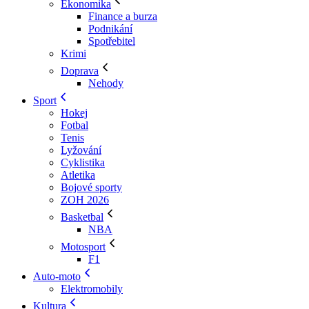
Ekonomika
Finance a burza
Podnikání
Spotřebitel
Krimi
Doprava
Nehody
Sport
Hokej
Fotbal
Tenis
Lyžování
Cyklistika
Atletika
Bojové sporty
ZOH 2026
Basketbal
NBA
Motosport
F1
Auto-moto
Elektromobily
Kultura