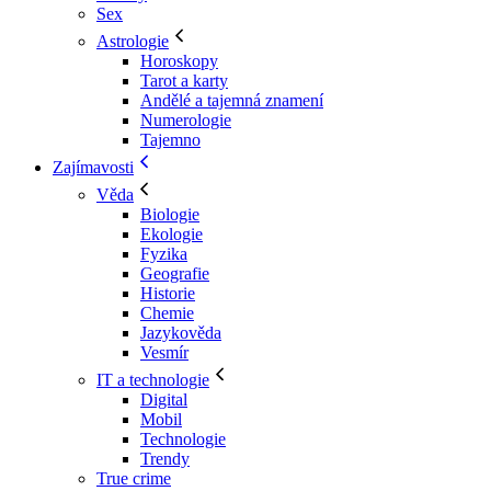
Sex
Astrologie
Horoskopy
Tarot a karty
Andělé a tajemná znamení
Numerologie
Tajemno
Zajímavosti
Věda
Biologie
Ekologie
Fyzika
Geografie
Historie
Chemie
Jazykověda
Vesmír
IT a technologie
Digital
Mobil
Technologie
Trendy
True crime