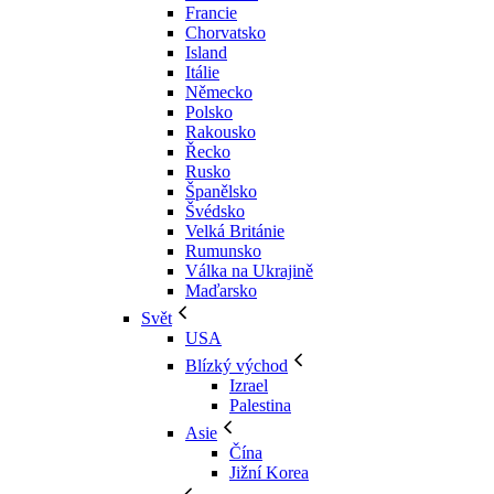
Francie
Chorvatsko
Island
Itálie
Německo
Polsko
Rakousko
Řecko
Rusko
Španělsko
Švédsko
Velká Británie
Rumunsko
Válka na Ukrajině
Maďarsko
Svět
USA
Blízký východ
Izrael
Palestina
Asie
Čína
Jižní Korea