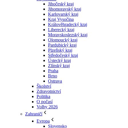
Jihočeský kraj
Jihomoravský kraj
Karlovarský kraj
Kraj Vysočina
Králověhradecký kraj
Liberecký kraj
Moravskoslezský kraj
Olomoucký kraj
Pardubický kraj
Plzeňský kraj
Středočeský kraj
Ústecký kraj
Zlínský kraj
Praha
Brno
Ostrava
Školství
Zdravotnictví
Politika
O počasí
Volby 2026
Zahraničí
Evropa
Slovensko