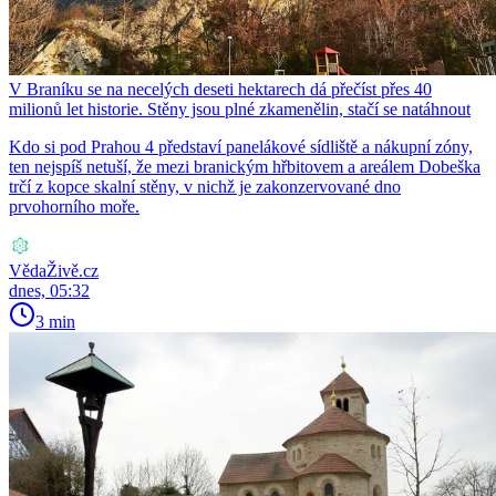
V Braníku se na necelých deseti hektarech dá přečíst přes 40
milionů let historie. Stěny jsou plné zkamenělin, stačí se natáhnout
Kdo si pod Prahou 4 představí panelákové sídliště a nákupní zóny,
ten nejspíš netuší, že mezi branickým hřbitovem a areálem Dobeška
trčí z kopce skalní stěny, v nichž je zakonzervované dno
prvohorního moře.
VědaŽivě.cz
dnes, 05:32
3 min