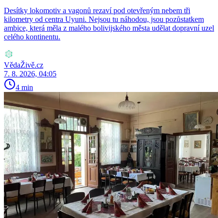
Desítky lokomotiv a vagonů rezaví pod otevřeným nebem tři
kilometry od centra Uyuni. Nejsou tu náhodou, jsou pozůstatkem
ambice, která měla z malého bolivijského města udělat dopravní uzel
celého kontinentu.
VědaŽivě.cz
7. 8. 2026, 04:05
4 min