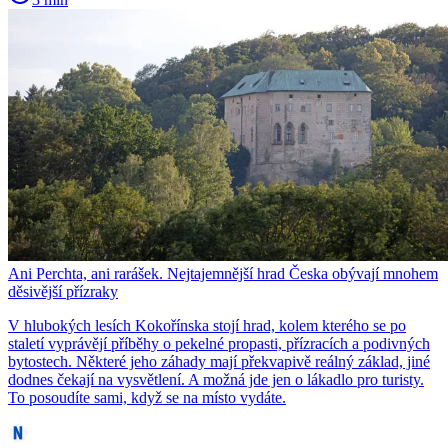
Ani Perchta, ani rarášek. Nejtajemnější hrad Česka obývají mnohem
děsivější přízraky
V hlubokých lesích Kokořínska stojí hrad, kolem kterého se po
staletí vyprávějí příběhy o pekelné propasti, přízracích a podivných
bytostech. Některé jeho záhady mají překvapivě reálný základ, jiné
dodnes čekají na vysvětlení. A možná jde jen o lákadlo pro turisty.
To posoudíte sami, když se na místo vydáte.