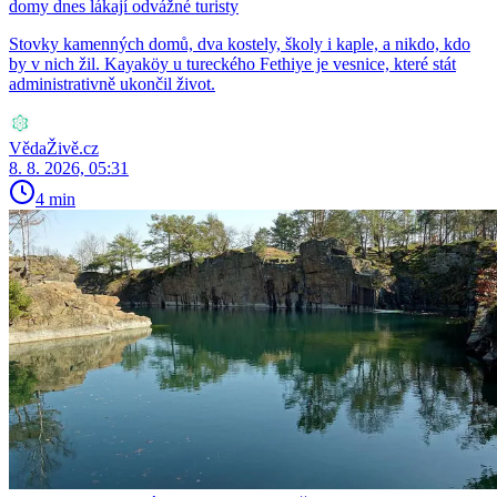
domy dnes lákají odvážné turisty
Stovky kamenných domů, dva kostely, školy i kaple, a nikdo, kdo
by v nich žil. Kayaköy u tureckého Fethiye je vesnice, které stát
administrativně ukončil život.
VědaŽivě.cz
8. 8. 2026, 05:31
4 min