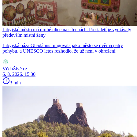
Libyjské město má druhé ulice na střechách. Po staletí je využívaly
především místní ženy
Libyjská oáza Ghadámis fungovala jako město se dvěma patry
pohybu, a UNESCO letos rozhodlo, že už není v ohrožení.
VědaŽivě.cz
6. 8. 2026, 15:30
3 min