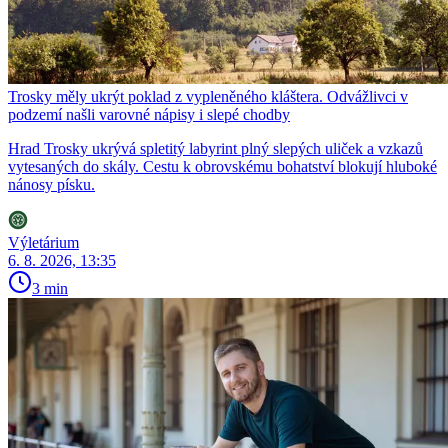
Trosky měly ukrýt poklad z vypleněného kláštera. Odvážlivci v
podzemí našli varovné nápisy i slepé chodby
Hrad Trosky ukrývá spletitý labyrint plný slepých uliček a vzkazů
vytesaných do skály. Cestu k obrovskému bohatství blokují hluboké
nánosy písku.
Výletárium
6. 8. 2026, 13:35
3 min