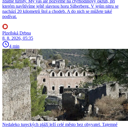
zdatné turisty. My vás ale pozveme na čtyřhodinový okruh, při
kterém navštívíme ještě slavnou horu Silberberg. V jejím nitru se
nachází 20 kilometrů štol a chodeb. A do nich se můžete také
podívat.
Plzeňská Drbna
8. 8. 2026, 05:35
4 min
Nedaleko tureckých pláží leží celé město bez obyvatel. Tajemné