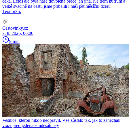
čeká. Letos ale byla naše dovolená přece jen jiná. Ke třem kufrům a
velké svačině na cestu jsme přibalili i naši pětiměsíční dceru
Teodorku.
Cestovinky.cz
7. 8. 2026, 06:00
9 min
Vesnice, kterou nikdo neopravil. Vše zůstalo tak, jak to zanechali
vrazi před jedenaosmdesáti lety