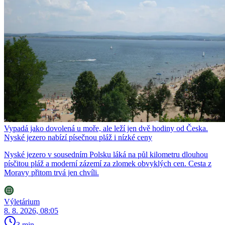
Vypadá jako dovolená u moře, ale leží jen dvě hodiny od Česka.
Nyské jezero nabízí písečnou pláž i nízké ceny
Nyské jezero v sousedním Polsku láká na půl kilometru dlouhou
písčitou pláž a moderní zázemí za zlomek obvyklých cen. Cesta z
Moravy přitom trvá jen chvíli.
Výletárium
8. 8. 2026, 08:05
3 min