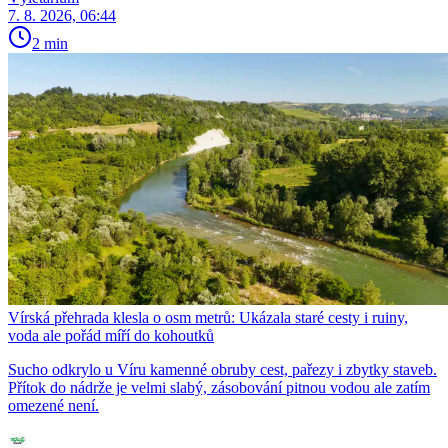
7. 8. 2026, 06:44
2 min
Vírská přehrada klesla o osm metrů: Ukázala staré cesty i ruiny,
voda ale pořád míří do kohoutků
Sucho odkrylo u Víru kamenné obruby cest, pařezy i zbytky staveb.
Přítok do nádrže je velmi slabý, zásobování pitnou vodou ale zatím
omezené není.