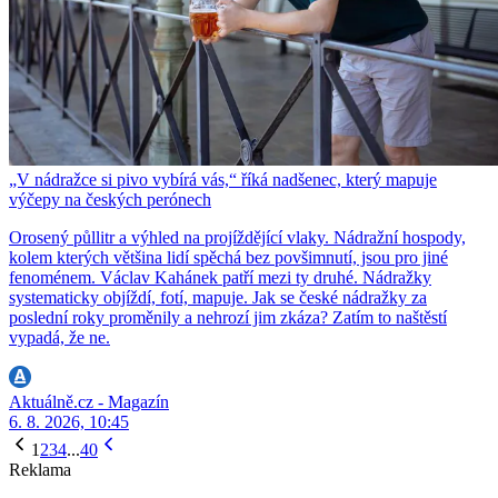
„V nádražce si pivo vybírá vás,“ říká nadšenec, který mapuje
výčepy na českých perónech
Orosený půllitr a výhled na projíždějící vlaky. Nádražní hospody,
kolem kterých většina lidí spěchá bez povšimnutí, jsou pro jiné
fenoménem. Václav Kahánek patří mezi ty druhé. Nádražky
systematicky objíždí, fotí, mapuje. Jak se české nádražky za
poslední roky proměnily a nehrozí jim zkáza? Zatím to naštěstí
vypadá, že ne.
Aktuálně.cz - Magazín
6. 8. 2026, 10:45
1
2
3
4
...
40
Reklama