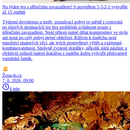
Na týden jen s příručním zavazadlem? S pravidlem 5-3-2-1 vytvoříte
až 15 outfitů
Týdenní dovolenou u moře, poznávací pobyt ve městě i cestování
po různých destinacích lze bez problémů zvládnout pouze s
příručním zavazadlem. Není přitom nutné dělat kompromisy ve stylu
ani nosit po celý pobyt stejné oblečení. Klíčem k úspěchu není
množství sbalených věcí, ale jejich promyšlený výběr a vzájemná
kombinovatelnost. Správně zvolené doplňky, několik párů náušnic a
efektivní způsob balení dokážou z malého kufru vytvořit překvapivě
variabilní šatník.
Žena-in.cz
7. 8. 2026, 09:00
4 min