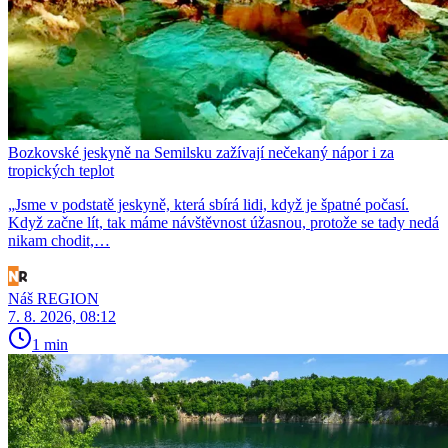
Bozkovské jeskyně na Semilsku zažívají nečekaný nápor i za
tropických teplot
„Jsme v podstatě jeskyně, která sbírá lidi, když je špatné počasí.
Když začne lít, tak máme návštěvnost úžasnou, protože se tady nedá
nikam chodit,…
Náš REGION
7. 8. 2026, 08:12
1 min