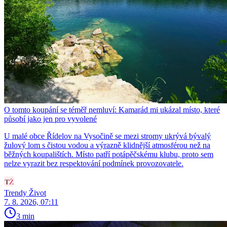
O tomto koupání se téměř nemluví: Kamarád mi ukázal místo, které
působí jako jen pro vyvolené
U malé obce Řídelov na Vysočině se mezi stromy ukrývá bývalý
žulový lom s čistou vodou a výrazně klidnější atmosférou než na
běžných koupalištích. Místo patří potápěčskému klubu, proto sem
nelze vyrazit bez respektování podmínek provozovatele.
Trendy Život
7. 8. 2026, 07:11
3 min