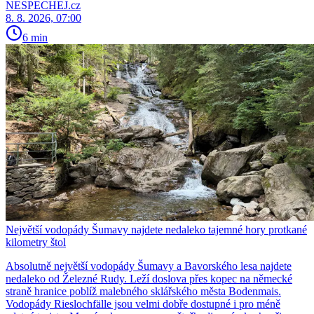
NESPECHEJ.cz
8. 8. 2026, 07:00
6 min
Největší vodopády Šumavy najdete nedaleko tajemné hory protkané
kilometry štol
Absolutně největší vodopády Šumavy a Bavorského lesa najdete
nedaleko od Železné Rudy. Leží doslova přes kopec na německé
straně hranice poblíž malebného sklářského města Bodenmais.
Vodopády Rieslochfälle jsou velmi dobře dostupné i pro méně