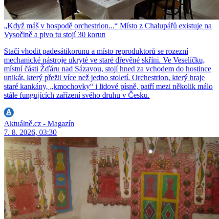
„Když máš v hospodě orchestrion...“ Místo z Chalupářů existuje na
Vysočině a pivo tu stojí 30 korun
Stačí vhodit padesátikorunu a místo reproduktorů se rozezní
mechanické nástroje ukryté ve staré dřevěné skříni. Ve Veselíčku,
místní části Žďáru nad Sázavou, stojí hned za vchodem do hostince
unikát, který přežil více než jedno století. Orchestrion, který hraje
staré kankány, „kmochovky“ i lidové písně, patří mezi několik málo
stále fungujících zařízení svého druhu v Česku.
Aktuálně.cz - Magazín
7. 8. 2026, 03:30