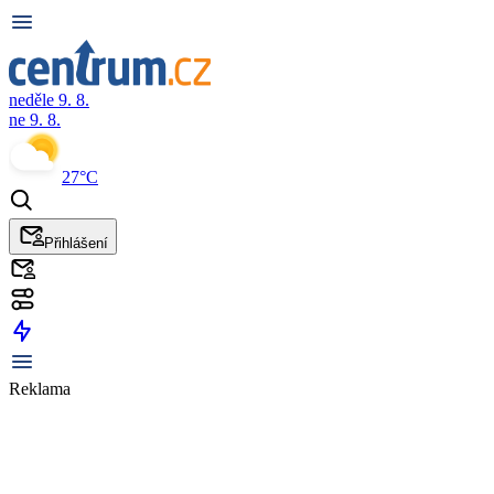
neděle 9. 8.
ne 9. 8.
27°C
Přihlášení
Reklama