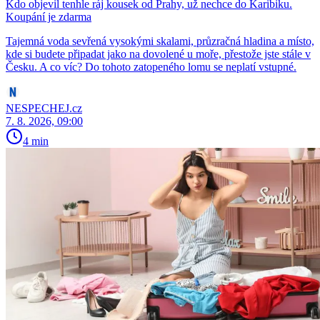
Kdo objevil tenhle ráj kousek od Prahy, už nechce do Karibiku.
Koupání je zdarma
Tajemná voda sevřená vysokými skalami, průzračná hladina a místo,
kde si budete připadat jako na dovolené u moře, přestože jste stále v
Česku. A co víc? Do tohoto zatopeného lomu se neplatí vstupné.
NESPECHEJ.cz
7. 8. 2026, 09:00
4 min