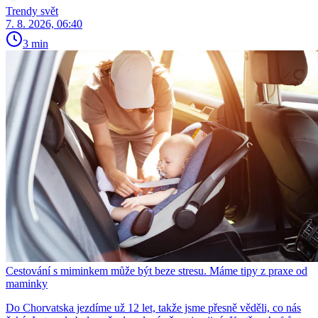
Trendy svět
7. 8. 2026, 06:40
3 min
Cestování s miminkem může být beze stresu. Máme tipy z praxe od
maminky
Do Chorvatska jezdíme už 12 let, takže jsme přesně věděli, co nás