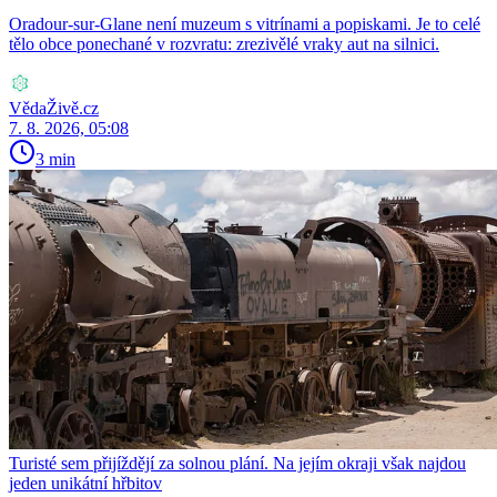
Oradour-sur-Glane není muzeum s vitrínami a popiskami. Je to celé
tělo obce ponechané v rozvratu: zrezivělé vraky aut na silnici.
VědaŽivě.cz
7. 8. 2026, 05:08
3 min
Turisté sem přijíždějí za solnou plání. Na jejím okraji však najdou
jeden unikátní hřbitov