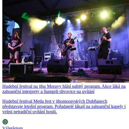
Hudební festival na jihu Moravy hlásí nabitý program. Akce láká na
zahraniční interprety a štamprli slivovice na uvítání
Hudební festival Metla fest v jihomoravských Dubňanech
představuje letošní program. Pořadatelé lákají na zahraniční kapely i
velmi netradiční uvítání hostů.
Výletárium