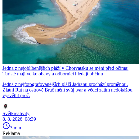
Jedna z nejoblíbenějších pláží v Chorvatsku se mění před očima:
Turisté mají velké obavy a odborníci hledají příčinu
Jedna z nejfotografovanějších pláží Jadranu prochází proměnou.
Zlatni Rat na ostrově Brač mění svůj tvar a vědci zatím nedokážou
vysvětlit proč.
Světkreativity
8. 8. 2026, 08:39
3 min
Reklama