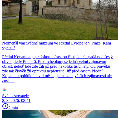
Nejmenší vlastivědné muzeum ve střední Evropě je v Praze. Kam
vyrazit?
Přední Kopanina je pražskou městskou částí, která spadá pod šestý
obvod, tedy Prahu 6. Pro archeology se jedná velmi zajímavou
oblast, neboť lidé zde žili již před několika tisíci lety. Od pravěku
zde tak člověk žil opravdu nepřetržitě. Již před časem Přední
Kopaninu pohltilo hlavní město, jedna z největších zajímavostí ale
zůstala.
Svět cestovatele
8. 8. 2026, 08:41
2 min