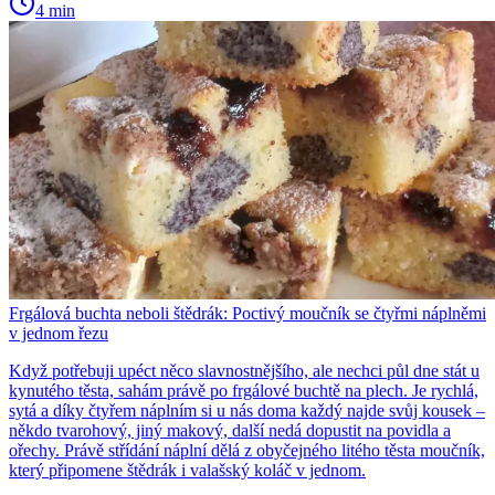
4 min
Frgálová buchta neboli štědrák: Poctivý moučník se čtyřmi náplněmi
v jednom řezu
Když potřebuji upéct něco slavnostnějšího, ale nechci půl dne stát u
kynutého těsta, sahám právě po frgálové buchtě na plech. Je rychlá,
sytá a díky čtyřem náplním si u nás doma každý najde svůj kousek –
někdo tvarohový, jiný makový, další nedá dopustit na povidla a
ořechy. Právě střídání náplní dělá z obyčejného litého těsta moučník,
který připomene štědrák i valašský koláč v jednom.