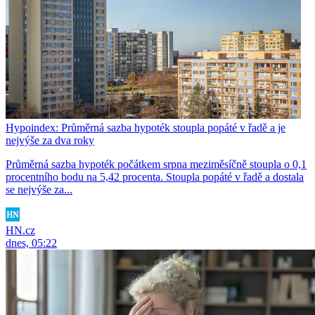
Hypoindex: Průměrná sazba hypoték stoupla popáté v řadě a je
nejvýše za dva roky
Průměrná sazba hypoték počátkem srpna meziměsíčně stoupla o 0,1
procentního bodu na 5,42 procenta. Stoupla popáté v řadě a dostala
se nejvýše za...
HN.cz
dnes, 05:22