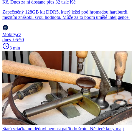
Kč. Dnes za ni dostane přes 32 tisíc Kč
Zapečetěný 128GB kit DDR5, který ležel pod hromadou haraburdí,
mezitím znásobil svou hodnotu. Může za to boom umělé inteligence.
Mobify.cz
dnes, 05:50
3 min
Stará vrtačka po dědovi nemusí patřit do šrotu. Některé kusy mají