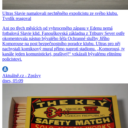
Ultras Slavie namalovali nechtěného expolicistu ze svého klubu.
Tvrdík reagoval
Ani po třech měsících od vyhroceného zápasu v Edenu nemá
fotbalová Slavie klid. Fanouškovská základna z Tribuny Sever ostře
okomentovala nástup bývalého šéfa Ochranné služby Jiřího
Komorouse na post bezpečnostního poradce klubu. Ultras pro něj
nachystali komiksový mural přímo naproti stadionu. „Komorousi, ty
kanále jeden komunistickej, prašivej!“ vzkázali bývalému elitnímu
policistovi.
Aktuálně.cz - Zprávy
dnes, 05:09