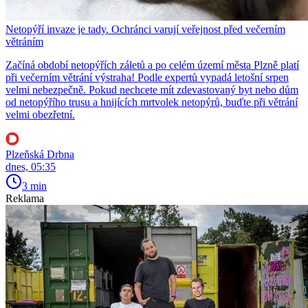
Netopýří invaze je tady. Ochránci varují veřejnost před večerním
větráním
Začíná období netopýřích záletů a po celém území města Plzně platí
při večerním větrání výstraha! Podle expertů vypadá letošní srpen
velmi nebezpečně. Pokud nechcete mít zdevastovaný byt nebo dům
od netopýřího trusu a hnijících mrtvolek netopýrů, buďte při větrání
velmi obezřetní.
Plzeňská Drbna
dnes, 05:35
3 min
Reklama