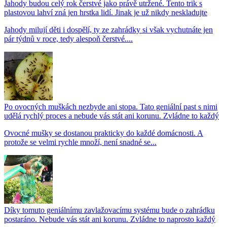
Jahody budou celý rok čerstvé jako právě utržené. Tento trik s
plastovou lahví zná jen hrstka lidí. Jinak je už nikdy neskladujte
Jahody milují děti i dospělí, ty ze zahrádky si však vychutnáte jen
pár týdnů v roce, tedy alespoň čerstvé....
Po ovocných muškách nezbyde ani stopa. Tato geniální past s nimi
udělá rychlý proces a nebude vás stát ani korunu. Zvládne to každý
Ovocné mušky se dostanou prakticky do každé domácnosti. A
protože se velmi rychle množí, není snadné se...
Díky tomuto geniálnímu zavlažovacímu systému bude o zahrádku
postaráno. Nebude vás stát ani korunu. Zvládne to naprosto každý