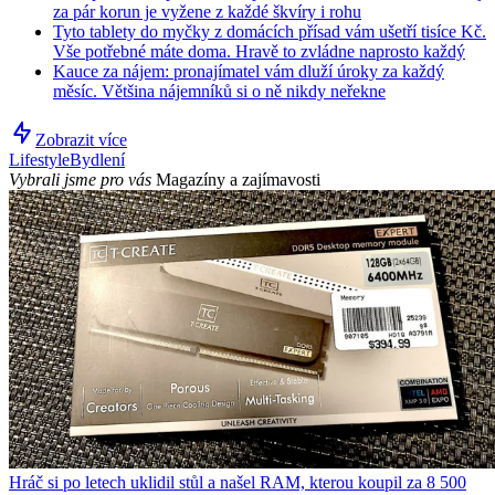
za pár korun je vyžene z každé škvíry i rohu
Tyto tablety do myčky z domácích přísad vám ušetří tisíce Kč.
Vše potřebné máte doma. Hravě to zvládne naprosto každý
Kauce za nájem: pronajímatel vám dluží úroky za každý
měsíc. Většina nájemníků si o ně nikdy neřekne
Zobrazit více
Lifestyle
Bydlení
Vybrali jsme pro vás
Magazíny a zajímavosti
Hráč si po letech uklidil stůl a našel RAM, kterou koupil za 8 500