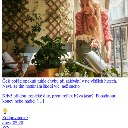
Češi pořád opakují tuhle chybu při zálévání v největších hicech.
Neví, že tím rostlinám škodí víc, než sucho
Když přijdou tropické dny, první reflex bývá jasný. Popadnout
konev nebo hadici […]
Zodpovime.cz
dnes, 05:20