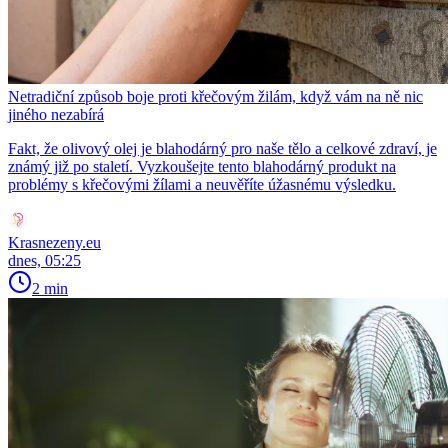
Netradiční způsob boje proti křečovým žilám, když vám na ně nic
jiného nezabírá
Fakt, že olivový olej je blahodárný pro naše tělo a celkové zdraví, je
známý již po staletí. Vyzkoušejte tento blahodárný produkt na
problémy s křečovými žílami a neuvěříte úžasnému výsledku.
Krasnezeny.eu
dnes, 05:25
2 min