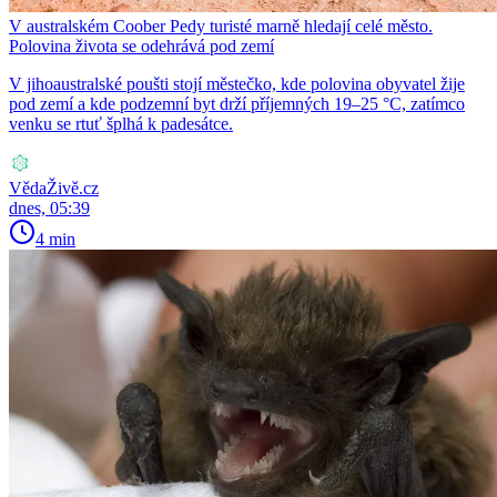
V australském Coober Pedy turisté marně hledají celé město.
Polovina života se odehrává pod zemí
V jihoaustralské poušti stojí městečko, kde polovina obyvatel žije
pod zemí a kde podzemní byt drží příjemných 19–25 °C, zatímco
venku se rtuť šplhá k padesátce.
VědaŽivě.cz
dnes, 05:39
4 min