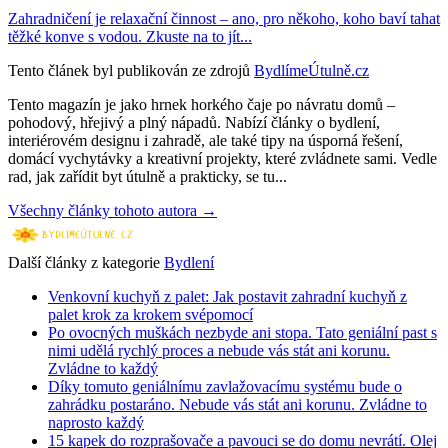
Zahradničení je relaxační činnost – ano, pro někoho, koho baví tahat
těžké konve s vodou. Zkuste na to jít...
Tento článek byl publikován ze zdrojů
BydlímeÚtulně.cz
Tento magazín je jako hrnek horkého čaje po návratu domů –
pohodový, hřejivý a plný nápadů. Nabízí články o bydlení,
interiérovém designu i zahradě, ale také tipy na úsporná řešení,
domácí vychytávky a kreativní projekty, které zvládnete sami. Vedle
rad, jak zařídit byt útulně a prakticky, se tu...
Všechny články tohoto autora →
Další články z kategorie
Bydlení
Venkovní kuchyň z palet: Jak postavit zahradní kuchyň z
palet krok za krokem svépomocí
Po ovocných muškách nezbyde ani stopa. Tato geniální past s
nimi udělá rychlý proces a nebude vás stát ani korunu.
Zvládne to každý
Díky tomuto geniálnímu zavlažovacímu systému bude o
zahrádku postaráno. Nebude vás stát ani korunu. Zvládne to
naprosto každý
15 kapek do rozprašovače a pavouci se do domu nevrátí. Olej