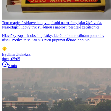
Toto magické sirkové hnojivo působí na rostliny jako živá voda.
Následující lidový trik zvládnou i naprostí pěstitelé začátečníci
Hlavičky zápalek obsahují látky, které mohou rostlinám pomoci v
růstu. Podívejte se, jak si z nich připravit účinné hnojivo.
BydlímeÚtulně.cz
dnes, 05:05
2 min