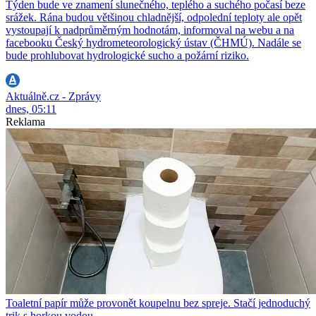
Týden bude ve znamení slunečného, teplého a suchého počasí beze
srážek. Rána budou většinou chladnější, odpolední teploty ale opět
vystoupají k nadprůměrným hodnotám, informoval na webu a na
facebooku Český hydrometeorologický ústav (ČHMÚ). Nadále se
bude prohlubovat hydrologické sucho a požární riziko.
Aktuálně.cz - Zprávy
dnes, 05:11
Reklama
Toaletní papír může provonět koupelnu bez spreje. Stačí jednoduchý
trik s horkou vodou