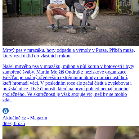
Mrtvý pes v mrazáku, hory odpadu a výmoly v Praze. Příběh muže,
který vzal úklid do vlastních rukou
Našel mrtvého psa v mrazáku, milion a půl korun v hotovosti i byty
zamořené šváby. Martin Mojžíš Ondruš z neziskové organizace
Břečťan je známý především extrémními úklidy domácností lidí,
kteří hromadí věci. V posledním roce ale začal čistit a zvelebovat i
pražské ulice. Dvě činnosti, které na první pohled nemají mnoho
společného. Ve skutečnosti je však spojuje víc, než by se mohlo
zdát.
Aktuálně.cz - Magazín
dnes, 05:35