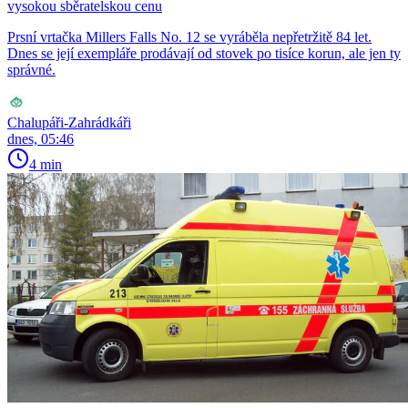
vysokou sběratelskou cenu
Prsní vrtačka Millers Falls No. 12 se vyráběla nepřetržitě 84 let.
Dnes se její exempláře prodávají od stovek po tisíce korun, ale jen ty
správné.
Chalupáři-Zahrádkáři
dnes, 05:46
4 min