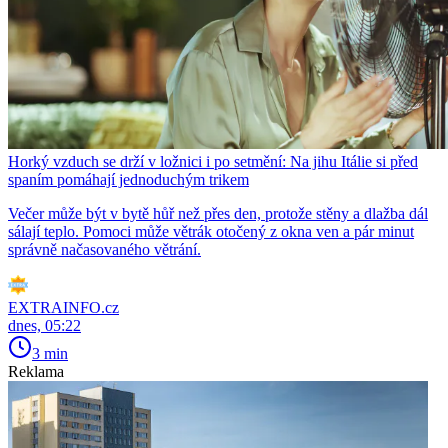
Horký vzduch se drží v ložnici i po setmění: Na jihu Itálie si před
spaním pomáhají jednoduchým trikem
Večer může být v bytě hůř než přes den, protože stěny a dlažba dál
sálají teplo. Pomoci může větrák otočený z okna ven a pár minut
správně načasovaného větrání.
EXTRAINFO.cz
dnes, 05:22
3 min
Reklama