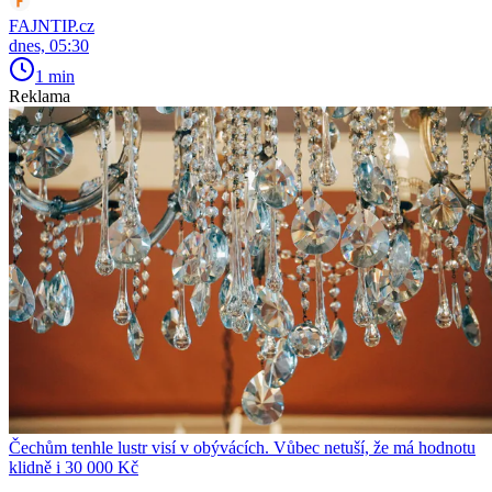
FAJNTIP.cz
dnes, 05:30
1 min
Reklama
Čechům tenhle lustr visí v obývácích. Vůbec netuší, že má hodnotu
klidně i 30 000 Kč