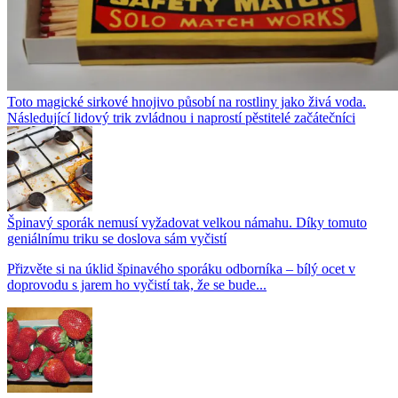
Toto magické sirkové hnojivo působí na rostliny jako živá voda.
Následující lidový trik zvládnou i naprostí pěstitelé začátečníci
Špinavý sporák nemusí vyžadovat velkou námahu. Díky tomuto
geniálnímu triku se doslova sám vyčistí
Přizvěte si na úklid špinavého sporáku odborníka – bílý ocet v
doprovodu s jarem ho vyčistí tak, že se bude...