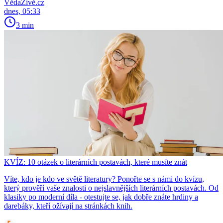
VědaŽivě.cz
dnes, 05:33
3 min
KVÍZ: 10 otázek o literárních postavách, které musíte znát
Víte, kdo je kdo ve světě literatury? Ponořte se s námi do kvízu,
který prověří vaše znalosti o nejslavnějších literárních postavách. Od
klasiky po moderní díla - otestujte se, jak dobře znáte hrdiny a
darebáky, kteří ožívají na stránkách knih.