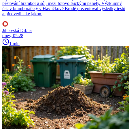
pěstování brambor a sóji mezi fotovoltaickými panely. Výzkumný
ústav bramborářský v Havlíčkově Brodě prezentoval výsledky testů
a předvedl také jakon.
Jihlavská Drbna
dnes, 05:28
1 min