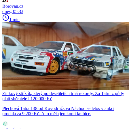
Borovan.cz
dnes, 05:33
1 min
Zinkový střízlík, který po desetiletích trhá rekordy. Za Tatru z půdy
platí sběratelé i 120 000 Kč
Plechová Tatra 138 od Kovodružstva Náchod se letos v aukci
prodala za 9 200 Kč. A to měla jen kopii krabice.