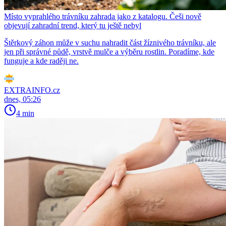
Místo vyprahlého trávníku zahrada jako z katalogu. Češi nově
objevují zahradní trend, který tu ještě nebyl
Štěrkový záhon může v suchu nahradit část žíznivého trávníku, ale
jen při správné půdě, vrstvě mulče a výběru rostlin. Poradíme, kde
funguje a kde raději ne.
EXTRAINFO.cz
dnes, 05:26
4 min