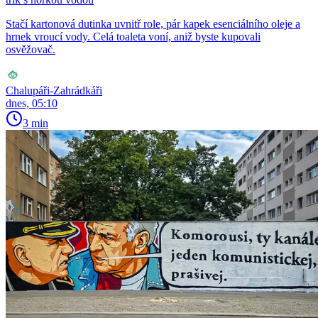
Stačí kartonová dutinka uvnitř role, pár kapek esenciálního oleje a
hrnek vroucí vody. Celá toaleta voní, aniž byste kupovali
osvěžovač.
Chalupáři-Zahrádkáři
dnes, 05:10
3 min