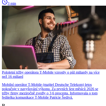
3 min
Pololetní tržby operátora T-Mobile vzrostly o půl miliardy na více
než 16 miliard
Mobilní operátor T-Mobile (majitel Deutsche Telekom) letos
pokračuje v navyšování výkonu. Za prvních šest měsíců 2026 se
tržby firmy meziročně zvedly o 3,6 procenta. Informovala o tom
ředitelka komunikace T-Mobile Patricie Šedivá.