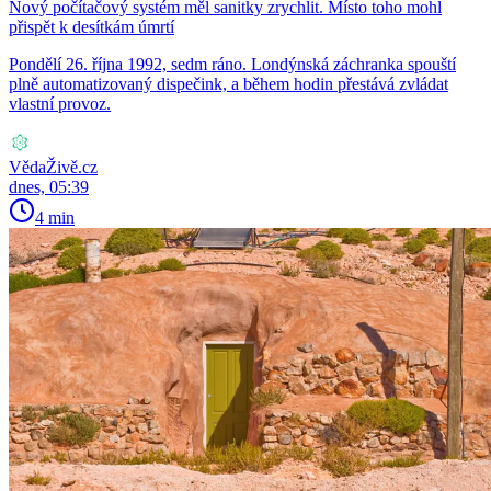
Nový počítačový systém měl sanitky zrychlit. Místo toho mohl
přispět k desítkám úmrtí
Pondělí 26. října 1992, sedm ráno. Londýnská záchranka spouští
plně automatizovaný dispečink, a během hodin přestává zvládat
vlastní provoz.
VědaŽivě.cz
dnes, 05:39
4 min