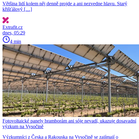
Většina lidí kolem něj denně projde a ani nezvedne hlavu. Starý
křišťálový […]
Extrafit.cz
dnes, 05:29
4 min
Fotovoltaické panely bramborám ani sóje nevadí, ukazuje dosavadní
výzkum na Vysočině
Výzkumníci z Česka a Rakouska na Vysočině se zajímají o