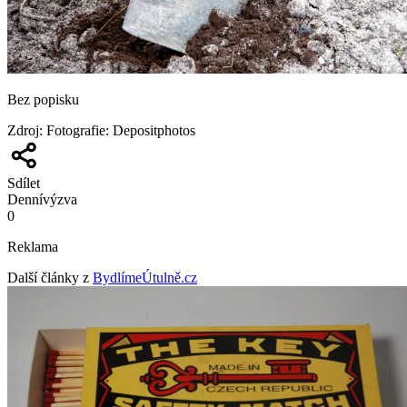
Bez popisku
Zdroj
:
Fotografie: Depositphotos
Sdílet
Denní
výzva
0
Reklama
Další články z
BydlímeÚtulně.cz