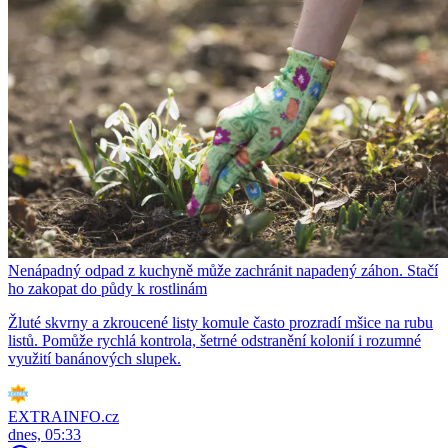
Nenápadný odpad z kuchyně může zachránit napadený záhon. Stačí
ho zakopat do půdy k rostlinám
Žluté skvrny a zkroucené listy komule často prozradí mšice na rubu
listů. Pomůže rychlá kontrola, šetrné odstranění kolonií i rozumné
využití banánových slupek.
EXTRAINFO.cz
dnes, 05:33