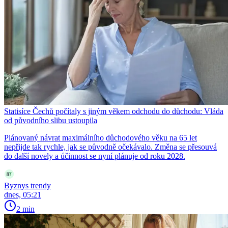
Statisíce Čechů počítaly s jiným věkem odchodu do důchodu: Vláda
od původního slibu ustoupila
Plánovaný návrat maximálního důchodového věku na 65 let
nepřijde tak rychle, jak se původně očekávalo. Změna se přesouvá
do další novely a účinnost se nyní plánuje od roku 2028.
Byznys trendy
dnes, 05:21
2 min